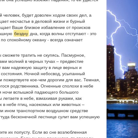
й человек, будет доволен ходом своих дел, а
щает несчастье в деловой жизни и бурный
вещает Ваше близкое избавление от происков
трашную
бездну
дна, когда волны отступают - это
по спокойному океану - всегда означает
ы сможете тратить не скупясь. Пасмурное,
ами молний в черных тучах – предвестие
ит вам надежную защиту в лице верных и
я состояния. Ночной небосвод, усыпанный
и пожертвуете кое-чем дорогим для вас. Темная,
гося родственника. Огненные сполохи в небе
и ночи вспышкой падающего большого
 летаете в небе, взмахивая руками, как
х в небе птиц, насекомых или животных –
или ином транспортном воздушном средстве
ттуда бесконечной лестнице сулит вам успешную
ите их попусту. Если во сне возлюбленная