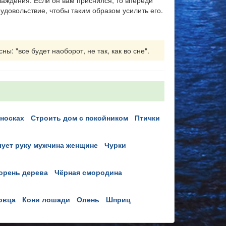
слаждения. Если он вам приснился, то впереди
 удовольствие, чтобы таким образом усилить его.
ы: "все будет наоборот, не так, как во сне".
 носках
строить дом с покойником
птички
елует руку мужчина женщине
чурки
корень дерева
чёрная смородина
 овца
кони лошади
олень
шприц