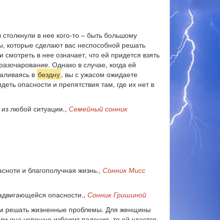
ы столкнули в нее кого-то – быть большому
ы, которые сделают вас неспособной решать
и смотреть в нее означает, что ей придется взять
разочарование. Однако в случае, когда ей
валиваясь в
бездну
, вы с ужасом ожидаете
еть опасности и препятствия там, где их нет в
 из любой ситуации.,
Семейный сонник
асноти и благополучная жизнь.,
Сонник Мисс
надвигающейся опасности.,
Сонник Гришиной
вам решать жизненные проблемы. Для женщины
ли она успешно избежит падения, то ей удастся