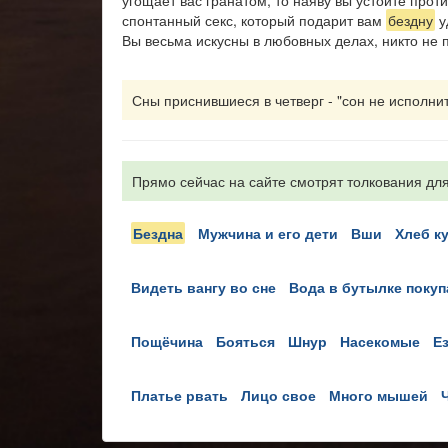
угощает вас гранатом, то наяву вы устоите прот
спонтанный секс, который подарит вам
бездну
у
Вы весьма искусны в любовных делах, никто не 
Сны приснившиеся в четверг - "сон не исполнитс
Прямо сейчас на сайте смотрят толкования для
бездна
мужчина и его дети
вши
хлеб к
видеть вангу во сне
вода в бутылке покуп
пощёчина
бояться
шнур
насекомые
е
платье рвать
лицо свое
много мышей