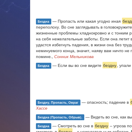
— Пропасть или какая угодно иная
безд
Бездна
переполоху. Во сне заглядывать в головокружи
жизненные проблемы хладнокровно и с тонким р
на себя нежелательные заботы. Если она летит в
удастся избегнуть падения, в жизни она без тр
неминуемого конца, значит, наяву вам ничто не 
помине.,
Сонник Мельникова
— Если вы во сне видите
бездну
, упали
Бездна
— опасность; падение в
Бездну, Пропасть, Овраг
Хассе
— Видеть во сне, как в
Бездна (пропасть, Обрыв).
— Смотреть во сне в
бездну
– угроза п
Бездна
смотреть в
бездну
– к нежелательным заботам. 