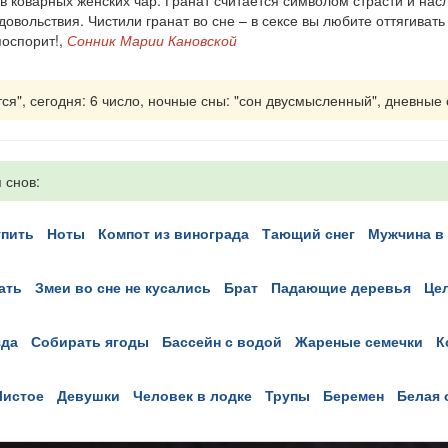
ив коварных женских чар. Гранат считается символом страсти и на
довольствия. Чистили гранат во сне – в сексе вы любите оттягивать
поспорит!,
Сонник Марии Кановской
я", сегодня: 6 число, ночные сны: "сон двусмысленный", дневные сн
 снов:
упить
ноты
компот из винограда
тающий снег
мужчина в
ать
змеи во сне не кусались
брат
падающие деревья
ц
зда
собирать ягоды
бассейн с водой
жареные семечки
чистое
девушки
человек в лодке
трупы
беремен
белая