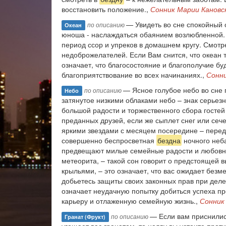
восстановить положение.,
Сонник Марии Кановс
— Увидеть во сне спокойный о
по описанию
Океан
юноша - наслаждаться обаянием возлюбленной. П
период ссор и упреков в домашнем кругу. Смотр
недоброжелателей. Если Вам снится, что океан 
означает, что благосостояние и благополучие б
благоприятствование во всех начинаниях.,
Сонн
— Ясное голубое небо во сне 
по описанию
Небо
затянутое низкими облаками небо – знак серьез
большой радости и торжественного сбора гостей 
преданных друзей, если же сыплет снег или сеч
яркими звездами с месяцем посередине – перед 
совершенно беспросветная
бездна
ночного неба
предвещают милые семейные радости и любовны
метеорита, – такой сон говорит о предстоящей в
крыльями, – это означает, что вас ожидает безм
добьетесь защиты своих законных прав при дел
означает неудачную попытку добиться успеха п
карьеру и отлаженную семейную жизнь.,
Сонник
— Если вам приснились
по описанию
Гранат (фрукт)