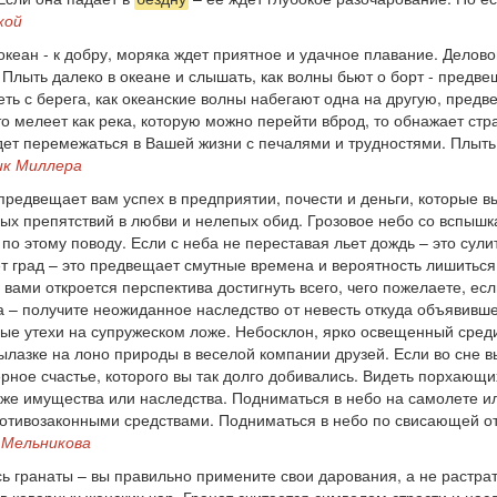
кой
кеан - к добру, моряка ждет приятное и удачное плавание. Делово
лыть далеко в океане и слышать, как волны бьют о борт - предве
еть с берега, как океанские волны набегают одна на другую, пред
то мелеет как река, которую можно перейти вброд, то обнажает с
удет перемежаться в Вашей жизни с печалями и трудностями. Плыть 
ик Миллера
предвещает вам успех в предприятии, почести и деньги, которые в
ных препятствий в любви и нелепых обид. Грозовое небо со вспышк
по этому поводу. Если с неба не переставая льет дождь – это сул
ет град – это предвещает смутные времена и вероятность лишитьс
вами откроется перспектива достигнуть всего, чего пожелаете, есл
 – получите неожиданное наследство от невесть откуда объявивше
е утехи на супружеском ложе. Небосклон, ярко освещенный сред
ылазке на лоно природы в веселой компании друзей. Если во сне вы
ерное счастье, которого вы так долго добивались. Видеть порхающи
еже имущества или наследства. Подниматься в небо на самолете 
ротивозаконными средствами. Подниматься в небо по свисающей о
 Мельникова
 гранаты – вы правильно примените свои дарования, а не растрат