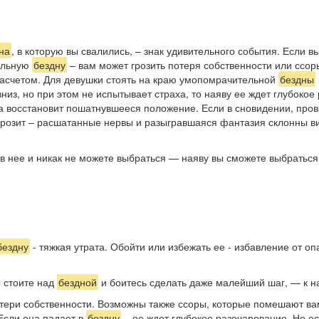
на
, в которую вы свалились, – знак удивительного события. Если в
тельную
бездну
– вам может грозить потеря собственности или ссор
асчетом. Для девушки стоять на краю умопомрачительной
бездны
низ, но при этом не испытывает страха, то наяву ее ждет глубокое 
уда восстановит пошатнувшееся положение. Если в сновидении, про
грозит – расшатанные нервы и разыгравшаяся фантазия склонны вид
 в нее и никак не можете выбраться — наяву вы сможете выбраться
бездну
- тяжкая утрата. Обойти или избежать ее - избавление от оп
ы стоите над
бездной
и боитесь сделать даже малейший шаг, — к 
отери собственности. Возможны также ссоры, которые помешают 
Если она падает в
бездну
– ее ждет глубокое разочарование. Но ес