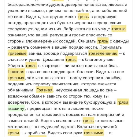
благорасположение друзей, доверие начальства, любовь и
уважение в семье, причем не по чьей-то, а по собственной
же вине. Видеть, как другие месят
грязь
в дождливую
погоду, предвещает что будете очернены в среде своих
сослуживцев одним из них. Забрызгаться на улице
грязью
означает, что вашей репутации грозит опасность со
стороны злонамеренных соседей. Счищать
грязь
с одежды
– развеять сомнения в вашей порядочности. Принимать
грязевые
ванны, вообще подвергаться
грязелечению
– к
счастью и удаче. Домашняя
грязь
– к благополучию.
Убирать
грязь
в квартире – лишиться привычных благ.
Грязная
вода во сне предвещает болезни. Видеть во сне
грязных
, замызганных котят – наяву совершить ошибку,
поддавшись первому впечатлению, которое окажется
обманчивым.
Грязная
, неухоженная лошадь во сне –
возможны обман и зависть со сторон тех, кому вы
доверяете. Сон, в котором вы видите буксирующую в
грязи
машину
, предвещает тяготы и лишения, после
преодоления которых жизнь покажется вам прекрасной и
замечательной. Видеть сваленные в
грязь
строительные
материалы – к неудачной сделке. Валяться в уличной
грязи
– к прибыли. Видеть свои руки
грязными
– к