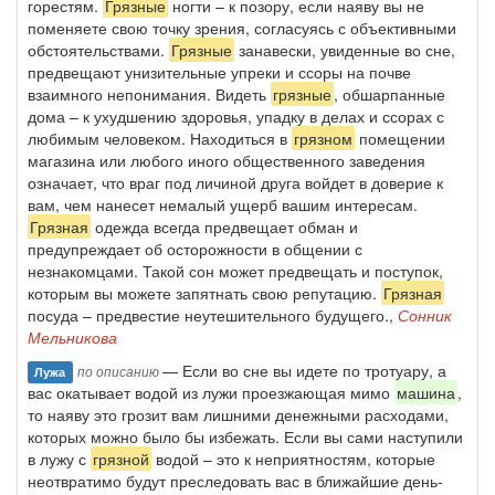
горестям.
Грязные
ногти – к позору, если наяву вы не
поменяете свою точку зрения, согласуясь с объективными
обстоятельствами.
Грязные
занавески, увиденные во сне,
предвещают унизительные упреки и ссоры на почве
взаимного непонимания. Видеть
грязные
, обшарпанные
дома – к ухудшению здоровья, упадку в делах и ссорах с
любимым человеком. Находиться в
грязном
помещении
магазина или любого иного общественного заведения
означает, что враг под личиной друга войдет в доверие к
вам, чем нанесет немалый ущерб вашим интересам.
Грязная
одежда всегда предвещает обман и
предупреждает об осторожности в общении с
незнакомцами. Такой сон может предвещать и поступок,
которым вы можете запятнать свою репутацию.
Грязная
посуда – предвестие неутешительного будущего.,
Сонник
Мельникова
— Если во сне вы идете по тротуару, а
по описанию
Лужа
вас окатывает водой из лужи проезжающая мимо
машина
,
то наяву это грозит вам лишними денежными расходами,
которых можно было бы избежать. Если вы сами наступили
в лужу с
грязной
водой – это к неприятностям, которые
неотвратимо будут преследовать вас в ближайшие день-