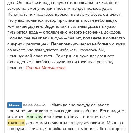
два. Однако если вода в луже отстоявшаяся и чистая, то
вскоре на смену неприятностям придет полоса удач.
Испачкать или насквозь промочить в луже обувь означает,
что у вас появится повод пригласить в гости небольшую
компанию друзей. Видеть, как в сильный дождь в лужах
пузырится вода – к появлению нового источника доходов.
Если во сне вы упали в лужу – значит, попадете в общество
с дурной репутацией. Перепрыгнуть через небольшую лужу
означает, что вам удастся избежать, казалось бы,
неминуемой опасности. Замерзшая лужа предвещает
охлаждение в любовных чувствах и грустную развязку
романа.,
Сонник Мельникова
— Мыть во сне посуду означает
по описанию
Мытье
наступление нежелательных для вас событий. Если видите,
как моют
машину
или иную технику – столкнетесь с
грязным
делом или нечистым на руку человеком. Мыть во
сне руки означает, что избавитесь от многих забот, которые