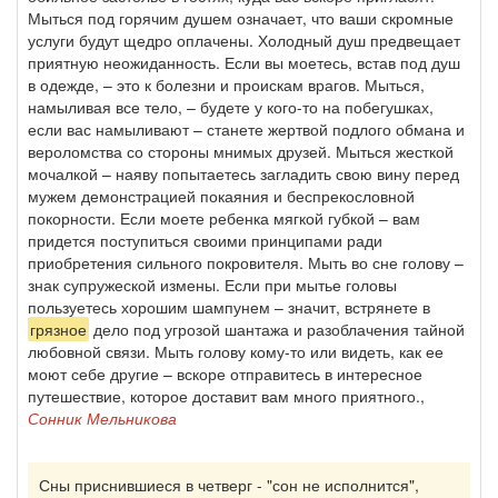
Мыться под горячим душем означает, что ваши скромные
услуги будут щедро оплачены. Холодный душ предвещает
приятную неожиданность. Если вы моетесь, встав под душ
в одежде, – это к болезни и проискам врагов. Мыться,
намыливая все тело, – будете у кого-то на побегушках,
если вас намыливают – станете жертвой подлого обмана и
вероломства со стороны мнимых друзей. Мыться жесткой
мочалкой – наяву попытаетесь загладить свою вину перед
мужем демонстрацией покаяния и беспрекословной
покорности. Если моете ребенка мягкой губкой – вам
придется поступиться своими принципами ради
приобретения сильного покровителя. Мыть во сне голову –
знак супружеской измены. Если при мытье головы
пользуетесь хорошим шампунем – значит, встрянете в
грязное
дело под угрозой шантажа и разоблачения тайной
любовной связи. Мыть голову кому-то или видеть, как ее
моют себе другие – вскоре отправитесь в интересное
путешествие, которое доставит вам много приятного.,
Сонник Мельникова
Сны приснившиеся в четверг - "сон не исполнится",