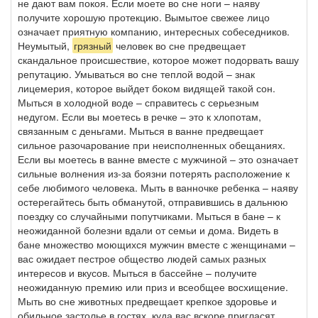
не дают вам покоя. Если моете во сне ноги – наяву
получите хорошую протекцию. Вымытое свежее лицо
означает приятную компанию, интересных собеседников.
Неумытый,
грязный
человек во сне предвещает
скандальное происшествие, которое может подорвать вашу
репутацию. Умываться во сне теплой водой – знак
лицемерия, которое выйдет боком видящей такой сон.
Мыться в холодной воде – справитесь с серьезным
недугом. Если вы моетесь в речке – это к хлопотам,
связанным с деньгами. Мыться в ванне предвещает
сильное разочарование при неисполненных обещаниях.
Если вы моетесь в ванне вместе с мужчиной – это означает
сильные волнения из-за боязни потерять расположение к
себе любимого человека. Мыть в ванночке ребенка – наяву
остерегайтесь быть обманутой, отправившись в дальнюю
поездку со случайными попутчиками. Мыться в бане – к
неожиданной болезни вдали от семьи и дома. Видеть в
бане множество моющихся мужчин вместе с женщинами –
вас ожидает пестрое общество людей самых разных
интересов и вкусов. Мыться в бассейне – получите
неожиданную премию или приз и всеобщее восхищение.
Мыть во сне животных предвещает крепкое здоровье и
обильное застолье в гостях, куда вас вскоре пригласят.