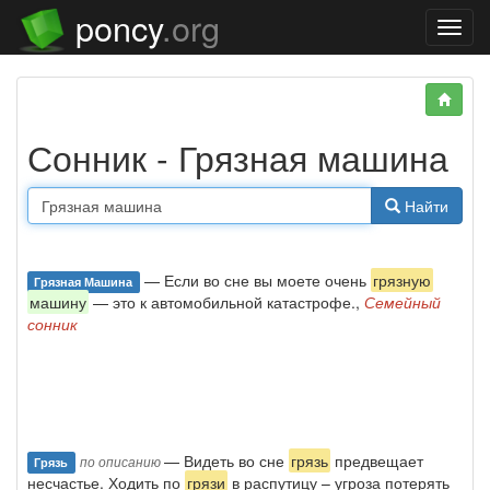
poncy
.org
Нави
Сонник - Грязная машина
Найти
— Если во сне вы моете очень
грязную
Грязная Машина
машину
— это к автомобильной катастрофе.,
Семейный
сонник
— Видеть во сне
грязь
предвещает
по описанию
Грязь
несчастье. Ходить по
грязи
в распутицу – угроза потерять