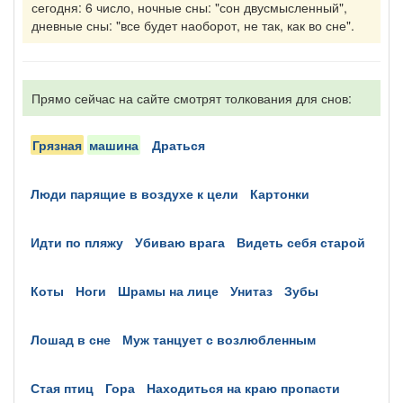
сегодня: 6 число, ночные сны: "сон двусмысленный",
дневные сны: "все будет наоборот, не так, как во сне".
Прямо сейчас на сайте смотрят толкования для снов:
грязная
машина
драться
люди парящие в воздухе к цели
картонки
идти по пляжу
убиваю врага
видеть себя старой
коты
ноги
шрамы на лице
унитаз
зубы
лошад в сне
муж танцует с возлюбленным
стая птиц
гора
находиться на краю пропасти