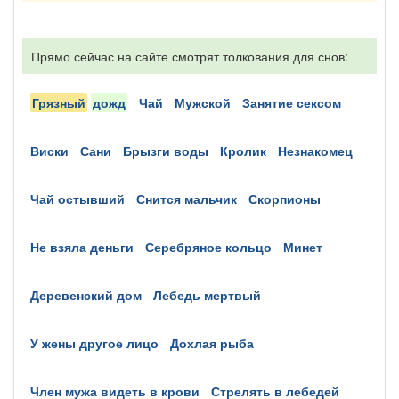
Прямо сейчас на сайте смотрят толкования для снов:
грязный
дожд
чай
мужской
занятие сексом
виски
сани
брызги воды
кролик
незнакомец
чай остывший
снится мальчик
скорпионы
не взяла деньги
серебряное кольцо
минет
деревенский дом
лебедь мертвый
у жены другое лицо
дохлая рыба
член мужа видеть в крови
стрелять в лебедей