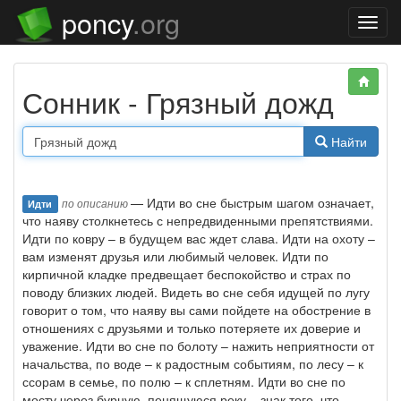
poncy
.org
Нави
Сонник - Грязный дожд
Найти
— Идти во сне быстрым шагом означает,
по описанию
Идти
что наяву столкнетесь с непредвиденными препятствиями.
Идти по ковру – в будущем вас ждет слава. Идти на охоту –
вам изменят друзья или любимый человек. Идти по
кирпичной кладке предвещает беспокойство и страх по
поводу близких людей. Видеть во сне себя идущей по лугу
говорит о том, что наяву вы сами пойдете на обострение в
отношениях с друзьями и только потеряете их доверие и
уважение. Идти во сне по болоту – нажить неприятности от
начальства, по воде – к радостным событиям, по лесу – к
ссорам в семье, по полю – к сплетням. Идти во сне по
мосту через бурную, пенящуюся реку – знак того, что