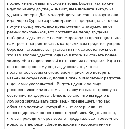
посчастливится выйти сухой из воды. Видеть, как во сне
идут по канату другие, – значит, вы извлечете выгоду из
удачной аферы. Для молодой девушки сон, в котором она
идет через бурные заросли крапивы, предвещает, что она
получит сразу несколько предложений о замужестве от
разных поклонников, что поставит ее перед трудным
выбором. Идти во сне по спине крокодила предвещает, что
вам грозят неприятности, с которыми вам придется упорно
бороться, стремясь выпутаться из них самостоятельно, и
это вам вполне удастся, однако в итоге вы станете более
замкнутой и недоверчивой в отношениях с людьми. Идти во
сне по неокрепшему еще льду означает, что вы
поступитесь своим спокойствием и рискнете потерять
уважение окружающих, попав в плен мимолетных радостей
и дешевых удовольствий. Видеть идущих по льду
родственников или знакомых – наяву испытать тревогу за
состояние их здоровья. Видеть во сне, что вы идете в
ломбард закладывать свои вещи предвещает, что вас
обвинят в поступке, который вы не совершали, но
спровоцировали на него своего двойника. Видеть во сне,
что вы проходите через ворота, предсказывает тревожные
новости, в деловой сфере возможны недоразумения и