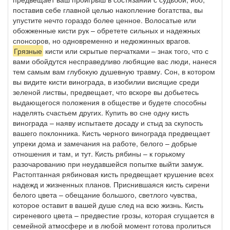
поставив себе главной целью накопление богатства, вы
упустите нечто гораздо более ценное. Волосатые или
обожженные кисти рук – обретете сильных и надежных
спонсоров, но одновременно и недюжинных врагов.
Грязные
кисти или скрытые перчатками – знак того, что с
вами обойдутся несправедливо любящие вас люди, нанеся
тем самым вам глубокую душевную травму. Сон, в котором
вы видите кисти винограда, в изобилии висящие среди
зеленой листвы, предвещает, что вскоре вы добьетесь
выдающегося положения в обществе и будете способны
наделять счастьем других. Купить во сне одну кисть
винограда – наяву испытаете досаду и стыд за скупость
вашего поклонника. Кисть черного винограда предвещает
упреки дома и замечания на работе, белого – добрые
отношения и там, и тут. Кисть рябины – к горькому
разочарованию при неудавшейся попытке выйти замуж.
Растоптанная рябиновая кисть предвещает крушение всех
надежд и жизненных планов. Приснившаяся кисть сирени
белого цвета – обещание большого, светлого чувства,
которое оставит в вашей душе след на всю жизнь. Кисть
сиреневого цвета – предвестие грозы, которая сгущается в
семейной атмосфере и в любой момент готова пролиться