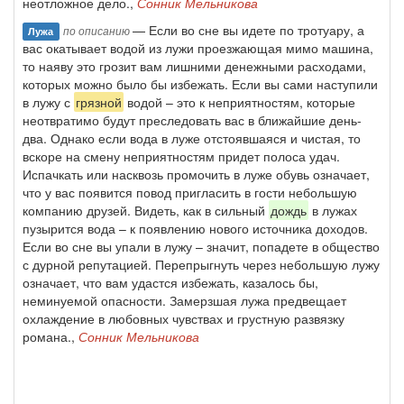
неотложное дело.,
Сонник Мельникова
— Если во сне вы идете по тротуару, а
по описанию
Лужа
вас окатывает водой из лужи проезжающая мимо машина,
то наяву это грозит вам лишними денежными расходами,
которых можно было бы избежать. Если вы сами наступили
в лужу с
грязной
водой – это к неприятностям, которые
неотвратимо будут преследовать вас в ближайшие день-
два. Однако если вода в луже отстоявшаяся и чистая, то
вскоре на смену неприятностям придет полоса удач.
Испачкать или насквозь промочить в луже обувь означает,
что у вас появится повод пригласить в гости небольшую
компанию друзей. Видеть, как в сильный
дождь
в лужах
пузырится вода – к появлению нового источника доходов.
Если во сне вы упали в лужу – значит, попадете в общество
с дурной репутацией. Перепрыгнуть через небольшую лужу
означает, что вам удастся избежать, казалось бы,
неминуемой опасности. Замерзшая лужа предвещает
охлаждение в любовных чувствах и грустную развязку
романа.,
Сонник Мельникова