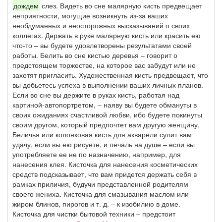
дождем
слез. Видеть во сне малярную кисть предвещает
неприятности, могущие возникнуть из-за ваших
необдуманных и неосторожных высказываний о своих
коллегах. Держать в руке малярную кисть или красить ею
что-то – вы будете удовлетворены результатами своей
работы. Белить во сне кистью деревья – говорит о
предстоящем торжестве, на которое вас забудут или не
захотят пригласить. Художественная кисть предвещает, что
вы добьетесь успеха в выполнении ваших личных планов.
Если во сне вы держите в руках кисть, работая над
картиной-автопортретом, – наяву вы будете обмануты в
своих ожиданиях счастливой любви, ибо будете покинуты
своим другом, который предпочтет вам другую женщину.
Беличья или колонковая кисть для акварели сулит вам
удачу, если вы ею рисуете, и печаль на душе – если вы
употребляете ее не по назначению, например, для
нанесения клея. Кисточка для нанесения косметических
средств подсказывает, что вам придется держать себя в
рамках приличия, будучи представленной родителям
своего жениха. Кисточка для смазывания маслом или
жиром блинов, пирогов и т. д. – к изобилию в доме.
Кисточка для чистки бытовой техники – предстоит