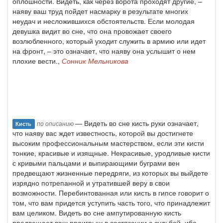
оплошности. Видеть, как через ворота проходят другие, –
наяву ваш труд пойдет насмарку в результате многих
неудач и несложившихся обстоятельств. Если молодая
девушка видит во сне, что она провожает своего
возлюбленного, который уходит служить в армию или идет
на фронт, – это означает, что наяву она услышит о нем
плохие вести.,
Сонник Мельникова
— Видеть во сне кисть руки означает,
по описанию
Кисть
что наяву вас ждет известность, которой вы достигнете
высоким профессиональным мастерством, если эти кисти
тонкие, красивые и изящные. Некрасивые, уродливые кисти
с кривыми пальцами и выпирающими буграми вен
предвещают жизненные передряги, из которых вы выйдете
изрядно потрепанной и утратившей веру в свои
возможности. Перебинтованная или кисть в гипсе говорит о
том, что вам придется уступить часть того, что принадлежит
вам целиком. Видеть во сне ампутированную кисть
предвещает ваш проигрыш в состязании с судьбой, ибо,