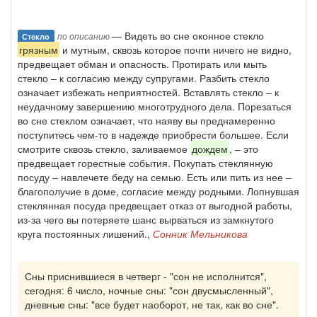
— Видеть во сне оконное стекло
по описанию
Стекло
грязным
и мутным, сквозь которое почти ничего не видно,
предвещает обман и опасность. Протирать или мыть
стекло – к согласию между супругами. Разбить стекло
означает избежать неприятностей. Вставлять стекло – к
неудачному завершению многотрудного дела. Порезаться
во сне стеклом означает, что наяву вы преднамеренно
поступитесь чем-то в надежде приобрести большее. Если
смотрите сквозь стекло, заливаемое
дождем
, – это
предвещает горестные события. Покупать стеклянную
посуду – навлечете беду на семью. Есть или пить из нее –
благополучие в доме, согласие между родными. Лопнувшая
стеклянная посуда предвещает отказ от выгодной работы,
из-за чего вы потеряете шанс вырваться из замкнутого
круга постоянных лишений.,
Сонник Мельникова
Сны приснившиеся в четверг - "сон не исполнится",
сегодня: 6 число, ночные сны: "сон двусмысленный",
дневные сны: "все будет наоборот, не так, как во сне".