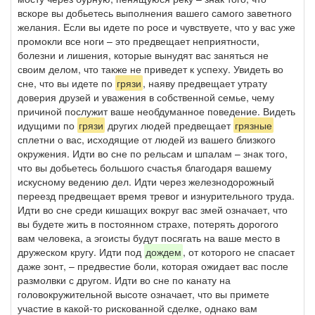
вскоре вы добьетесь выполнения вашего самого заветного
желания. Если вы идете по росе и чувствуете, что у вас уже
промокли все ноги – это предвещает неприятности,
болезни и лишения, которые вынудят вас заняться не
своим делом, что также не приведет к успеху. Увидеть во
сне, что вы идете по
грязи
, наяву предвещает утрату
доверия друзей и уважения в собственной семье, чему
причиной послужит ваше необдуманное поведение. Видеть
идущими по
грязи
других людей предвещает
грязные
сплетни о вас, исходящие от людей из вашего близкого
окружения. Идти во сне по рельсам и шпалам – знак того,
что вы добьетесь большого счастья благодаря вашему
искусному ведению дел. Идти через железнодорожный
переезд предвещает время тревог и изнурительного труда.
Идти во сне среди кишащих вокруг вас змей означает, что
вы будете жить в постоянном страхе, потерять дорогого
вам человека, а эгоисты будут посягать на ваше место в
дружеском кругу. Идти под
дождем
, от которого не спасает
даже зонт, – предвестие боли, которая ожидает вас после
размолвки с другом. Идти во сне по канату на
головокружительной высоте означает, что вы примете
участие в какой-то рискованной сделке, однако вам