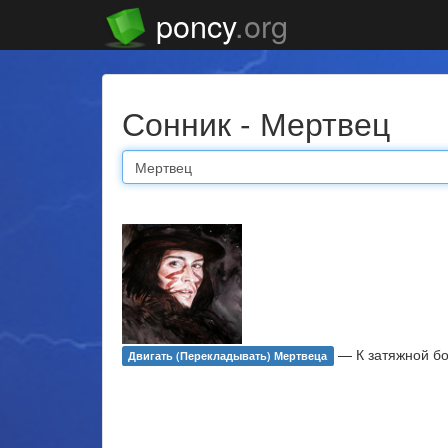
poncy
.org
Сонник - Мертвец
— К затяжной бо
Двигать (перекладывать) Мертвеца