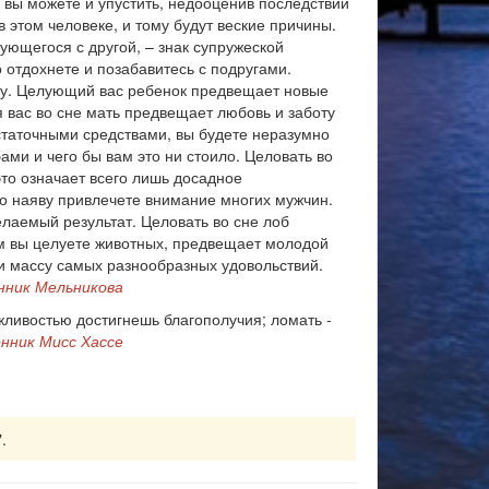
 вы можете и упустить, недооценив последствий
 этом человеке, и тому будут веские причины.
ующегося с другой, – знак супружеской
 отдохнете и позабавитесь с подругами.
ому. Целующий вас ребенок предвещает новые
 вас во сне мать предвещает любовь и заботу
остаточными средствами, вы будете неразумно
ами и чего бы вам это ни стоило. Целовать во
это означает всего лишь досадное
то наяву привлечете внимание многих мужчин.
лаемый результат. Целовать во сне лоб
ом вы целуете животных, предвещает молодой
и массу самых разнообразных удовольствий.
нник Мельникова
ежливостью достигнешь благополучия; ломать -
нник Мисс Хассе
.