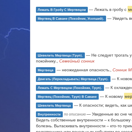
— Лежать в гробу с
м
Лежать В Гробу С Мертвецом
— Увидеть в
Мертвец В Саване (покойник, Усопший).
— Не следует трогать у
Шевелить Мертвеца (труп).
покойнику.,
Семейный сонник
— неожиданная опасность.,
Сонник М
Мертвеца
— К новом
Двигать (перекладывать) Мертвеца (труп).
— К охлажден
Лежать С Мертвецом (покойник, Труп).
— К новому
мер
Мертвец (покойник, Труп) В Саване
— К опасности; видеть, как 
Шевелить Мертвеца
— Увиденные во сне че
по описанию
Внутренности
Видеть собственные внутренности – к большому
болезнь. Вытаскивать внутренности – кто-то пр
родственника или печальным событиям по соседс