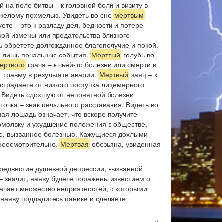
 на поле битвы – к головной боли и визиту в
тяжелому похмелью. Увидеть во сне
мертвым
те – это к разладу дел, бедности и потере
ой измены или предательства близкого
ь обретете долгожданное благополучие и покой.
ни лишь печальные события.
Мертвый
голубь во
ертвого
грача – к чьей-то болезни или смерти в
травму в результате аварии.
Мертвый
заяц – к
острадаете от низкого поступка лицемерного
. Видеть сдохшую от непонятной болезни
точка – знак печального расставания. Видеть во
ая лошадь означает, что вскоре получите
помолвку и ухудшение положения в обществе,
ье, вызванное болезнью. Кажущиеся дохлыми
и неосмотрительно.
Мертвая
обезьяна, увиденная
 предвестие душевной депрессии, вызванной
– значит, наяву будете поражены известием о
начает множество неприятностей, с которыми
– наяву поддадитесь панике и сделаете