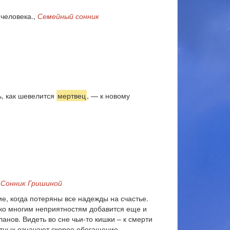
 человека.,
Семейный сонник
ь, как шевелится
мертвец
, — к новому
,
Сонник Гришиной
, когда потеряны все надежды на счастье.
– ко многим неприятностям добавится еще и
нов. Видеть во сне чьи-то кишки – к смерти
отных означают скорое обогащение.