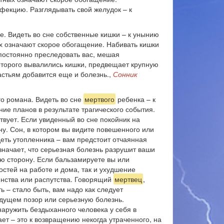
нфекцию. Разглядывать свой желудок – к
е. Видеть во сне собственные кишки – к унынию
ых означают скорое обогащение. Набивать кишки
 постоянно преследовать вас, мешая
оторого вывалились кишки, предвещает крупную
астьям добавится еще и болезнь.,
Сонник
 романа. Видеть во сне
мертвого
ребенка – к
ие планов в результате трагического события.
ствует. Если увиденный во сне покойник на
у. Сон, в котором вы видите повешенного или
деть утопленника – вам предстоит отчаянная
значает, что серьезная болезнь разрушит ваши
ю сторону. Если бальзамируете вы или
стей на работе и дома, так и ухудшение
янства или распутства. Говорящий
мертвец
,
ь – стало быть, вам надо как следует
дущем позор или серьезную болезнь.
наружить бездыханного человека у себя в
т – это к возвращению некогда утраченного, на