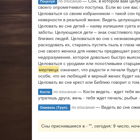
— Сон, в котором вам целу
по описанию
Поцелуй
своего опрометчивого поступка. Если во сне вас
Целоваться со своим избранником – такой сон п
неверности в реальной жизни. Видеть целующихс
Целовать во сне детей – наяву излишняя суета
заботы. Целующиеся дети – знак счастливого п
близких людей. Целоваться во сне с незнакомце
расходовать их, стараясь пустить пыль в глаза 
сне своего жениха для невесты предвещает расст
недоразумение, которое довольно быстро выясни
Целоваться с уродами или похотливыми старцами
мертвеца
означает, что радости и печали буду
особе, что ее любящий и верный жених будет на
Целовать во сне крест или Библию говорит о том
— Кости видеть - ждет тебя м
по описанию
Кости
утратишь друга; жечь - тебя ждет печаль; рыбьи
— Видеть во сне ож
по описанию
Оживать (труп).
Сны приснившиеся в - "", сегодня: 9 число, ноч