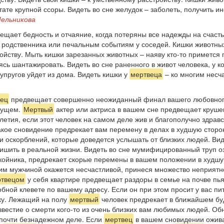
ате крупной ссоры. Видеть во сне желудок – заболеть, получить и
Мельникова
ещает бедность и отчаяние, когда потеряны все надежды на счасть
ти родственника или печальным событиям у соседей. Кишки животн
ойству. Мыть кишки зарезанных животных – наяву кто-то примется
ь шантажировать. Видеть во сне раненного в живот человека, у к
супругов уйдет из дома. Видеть кишки у
мертвеца
– ко многим несч
ец
предвещает совершенно неожиданный финал вашего любовного
дущем.
Мертвый
актер или актриса в вашем сне предвещает крушен
олетия, если этот человек на самом деле жив и благополучно здрав
кое сновидение предрекает вам перемену в делах в худшую сторон
 и оскорблений, которые доведется услышать от близких людей. Ви
лишить в реальной жизни. Видеть во сне мумифицированный труп о
окойника, предрекает скорые перемены в вашем положении в худшу
им мужчиной окажется несчастливой, принеся множество неприятно
ртвецом
у себя квартире предвещает раздоры в семье на почве пь
бной клевете по вашему адресу. Если он при этом просит у вас пит
чку. Лежащий на полу
мертвый
человек предрекает в ближайшем бу
известие о смерти кого-то из очень близких вам любимых людей. Об
в почти безнадежном деле. Если
мертвец
в вашем сновидении оживае