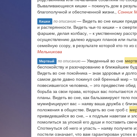
Вываливающиеся кишки – покинуть дом в результ
благополучной и обеспеченной жизни.,
Сонник 
— Видеть во сне кишки предв
по описанию
Кишки
и растерянности. Видеть чьи-то кишки – к смер
фаршем, делая колбасу, – к умственному расстр
осуществлению далеко идущих планов или пытаяс
семейную ссору, в результате которой кто-то из 
Мельникова
— Увиденный во сне
мертв
по описанию
Мертвый
беспокойству и разочарованию в ближайшем бу
Видеть во сне покойника – знак здоровья и долг
самом деле давно покинул сей бренный мир – та
повесившегося человека, – это предвестие обид
борьба за свои права, которых вас попытаются 
планы. Видеть во сне, как бальзамируют тело п
мумифицируют вас – наяву ваша дружба с близк
положения в обществе. Видеть во сне гроб с
ме
привидевшийся во сне, – к подлым наветам и зло
помолиться за упокой его души и поставить све
Споткнуться об него и упасть – наяву получите 
постели означает, что вам гарантирован успех 