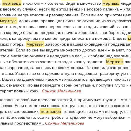
ь
мертвеца
в костюм – к болезни. Видеть множество
мертвых
людей
к веселому случаю, нести при этом венки из елового лапника – к 
лошные неприятности и разочарования. Если вы его при этом целуе
мертвую
монахиню, предвещает сильное отчаяние из-за супружеск
рит о том, что после всех перенесенных невзгод и лишений вы внов
о на корриде быка не предвещает ничего хорошего – наоборот, од
ком, к которому тем не менее придется ехать на помощь. Видеть
м
изких потерь.
Мертвый
жаворонок в вашем сновидении предвещает 
ятелей. Если во сне вы видите множество дохлых змей – значит, п
этом внезапно оживает и нападает на вас, – к победе над врагами
ные обстоятельства заставят страдать вашу гордость.
Мертвая
лас
 разочарование, занявшись не своим делом. Павшая или застреленн
и планы. Увидеть во сне сдохшего мула предвещает расторгнутую 
. Видеть раздавленных насекомых-паразитов предвещает несчаст
ас, означают, что вы повредите своей репутации, поступив глупо 
отерпят полный крах.,
Сонник Мельникова
спасаясь от злобных преследователей, и прикинуться трупом – это
века. Если в морге вы опознаете труп кого-то из ваших знакомых 
идеть во сне оживших
мертвецов
, гоняющихся за вами по моргу, оз
ь их зловещие голоса из гробов, откуда они не могут выбраться, 
ельным последствиям.,
Сонник Мельникова