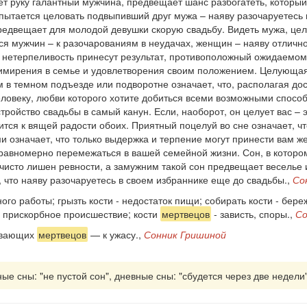
ет руку галантный мужчина, предвещает шанс разбогатеть, который
 пытается целовать подвыпивший друг мужа – наяву разочаруетесь в
редвещает для молодой девушки скорую свадьбу. Видеть мужа, цел
я мужчин – к разочарованиям в неудачах, женщин – наяву отлично
 и нетерпеливость принесут результат, противоположный ожидаем
римирения в семье и удовлетворения своим положением. Целующая
м в темном подъезде или подворотне означает, что, располагая д
человеку, любви которого хотите добиться всеми возможными способ
ройство свадьбы в самый канун. Если, наоборот, он целует вас – 
тся к вящей радости обоих. Приятный поцелуй во сне означает, ч
 означает, что только выдержка и терпение могут принести вам же
т равномерно перемежаться в вашей семейной жизни. Сон, в котор
чисто лишен ревности, а замужним такой сон предвещает веселье 
, что наяву разочаруетесь в своем избраннике еще до свадьбы.,
Со
ного работы; грызть кости - недостаток пищи; собирать кости - бер
 - прискорбное происшествие; кости
мертвецов
- зависть, споры.,
Со
ивающих
мертвецов
— к ужасу.,
Сонник Гришиной
ные сны: "не пустой сон", дневные сны: "сбудется через две недели"