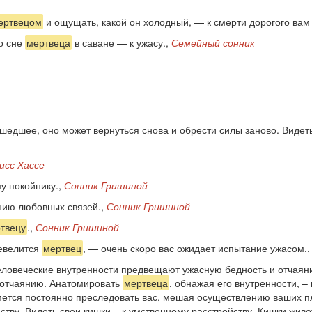
ертвецом
и ощущать, какой он холодный, — к смерти дорогого вам
о сне
мертвеца
в саване — к ужасу.,
Семейный сонник
шедшее, оно может вернуться снова и обрести силы заново. Видет
исс Хассе
у покойнику.,
Сонник Гришиной
ию любовных связей.,
Сонник Гришиной
твецу
.,
Сонник Гришиной
шевелится
мертвец
, — очень скоро вас ожидает испытание ужасом.
ловеческие внутренности предвещают ужасную бедность и отчаяние
 отчаянию. Анатомировать
мертвеца
, обнажая его внутренности, 
имется постоянно преследовать вас, мешая осуществлению ваших пла
тву. Видеть свои кишки – к умственному расстройству. Кишки жив