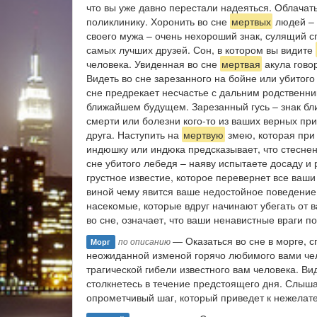
что вы уже давно перестали надеяться. Облачат
поликлинику. Хоронить во сне
мертвых
людей – 
своего мужа – очень нехороший знак, сулящий сп
самых лучших друзей. Сон, в котором вы видите
человека. Увиденная во сне
мертвая
акула гово
Видеть во сне зарезанного на бойне или убитог
сне предрекает несчастье с дальним родственни
ближайшем будущем. Зарезанный гусь – знак бл
смерти или болезни кого-то из ваших верных при
друга. Наступить на
мертвую
змею, которая при 
индюшку или индюка предсказывает, что стеснен
сне убитого лебедя – наяву испытаете досаду и
грустное известие, которое перевернет все ваш
виной чему явится ваше недостойное поведение
насекомые, которые вдруг начинают убегать от в
во сне, означает, что ваши ненавистные враги п
— Оказаться во сне в морге, 
по описанию
Морг
неожиданной изменой горячо любимого вами чело
трагической гибели известного вам человека. В
столкнетесь в течение предстоящего дня. Слышат
опрометчивый шаг, который приведет к нежелат