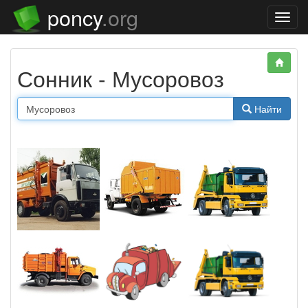
poncy
.org
Нави
Сонник - Мусоровоз
Найти