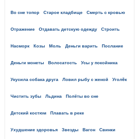
во сне топор
старое кладбище
смерть с кровью
отражение
отдавать детскую одежду
строить
насморк
козы
моль
деньги варить
послание
деньги монеты
волосатость
усы у покойника
укусила собака друга
ловил рыбу с женой
уголëк
чистить зубы
льдина
полёты во сне
детский костюм
плавать в реке
ухудшение здоровья
звезды
вагон
свинки