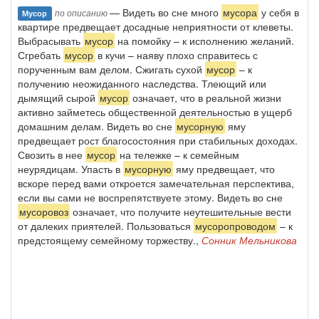
— Видеть во сне много
мусора
у себя в
по описанию
Мусор
квартире предвещает досадные неприятности от клеветы.
Выбрасывать
мусор
на помойку – к исполнению желаний.
Сгребать
мусор
в кучи – наяву плохо справитесь с
порученным вам делом. Сжигать сухой
мусор
– к
получению неожиданного наследства. Тлеющий или
дымящий сырой
мусор
означает, что в реальной жизни
активно займетесь общественной деятельностью в ущерб
домашним делам. Видеть во сне
мусорную
яму
предвещает рост благосостояния при стабильных доходах.
Свозить в нее
мусор
на тележке – к семейным
неурядицам. Упасть в
мусорную
яму предвещает, что
вскоре перед вами откроется замечательная перспектива,
если вы сами не воспрепятствуете этому. Видеть во сне
мусоровоз
означает, что получите неутешительные вести
от далеких приятелей. Пользоваться
мусоропроводом
– к
предстоящему семейному торжеству.,
Сонник Мельникова