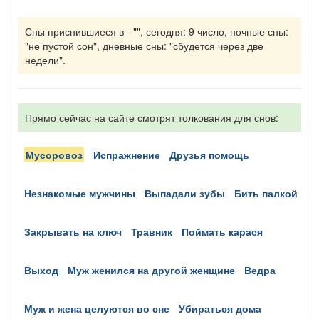
Сны приснившиеся в - "", сегодня: 9 число, ночные сны:
"не пустой сон", дневные сны: "сбудется через две
недели".
Прямо сейчас на сайте смотрят толкования для снов:
мусоровоз
испражнение
друзья помощь
незнакомые мужчины
выпадали зубы
бить палкой
закрывать на ключ
травник
поймать карася
выход
муж женился на другой женщине
ведра
муж и жена целуются во сне
убираться дома