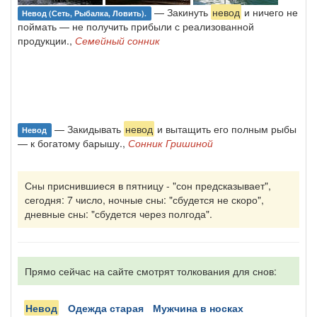
— Закинуть
невод
и ничего не
Невод (сеть, Рыбалка, Ловить).
поймать — не получить прибыли с реализованной
продукции.,
Семейный сонник
— Закидывать
невод
и вытащить его полным рыбы
Невод
— к богатому барышу.,
Сонник Гришиной
Сны приснившиеся в пятницу - "сон предсказывает",
сегодня: 7 число, ночные сны: "сбудется не скоро",
дневные сны: "сбудется через полгода".
Прямо сейчас на сайте смотрят толкования для снов:
невод
одежда старая
мужчина в носках