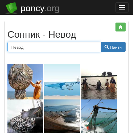
poncy
.org
Нави
Сонник - Невод
Найти