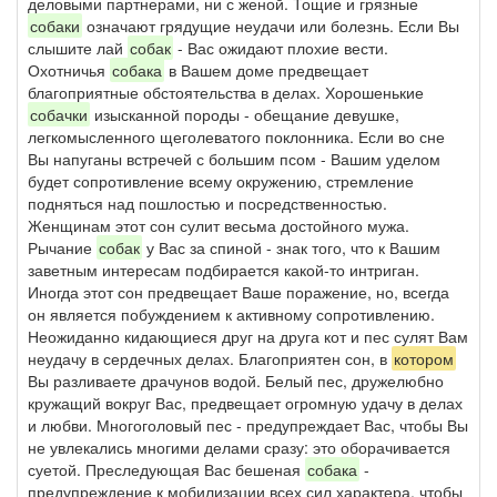
деловыми партнерами, ни с женой. Тощие и грязные
собаки
означают грядущие неудачи или болезнь. Если Вы
слышите лай
собак
- Вас ожидают плохие вести.
Охотничья
собака
в Вашем доме предвещает
благоприятные обстоятельства в делах. Хорошенькие
собачки
изысканной породы - обещание девушке,
легкомысленного щеголеватого поклонника. Если во сне
Вы напуганы встречей с большим псом - Вашим уделом
будет сопротивление всему окружению, стремление
подняться над пошлостью и посредственностью.
Женщинам этот сон сулит весьма достойного мужа.
Рычание
собак
у Вас за спиной - знак того, что к Вашим
заветным интересам подбирается какой-то интриган.
Иногда этот сон предвещает Ваше поражение, но, всегда
он является побуждением к активному сопротивлению.
Неожиданно кидающиеся друг на друга кот и пес сулят Вам
неудачу в сердечных делах. Благоприятен сон, в
котором
Вы разливаете драчунов водой. Белый пес, дружелюбно
кружащий вокруг Вас, предвещает огромную удачу в делах
и любви. Многоголовый пес - предупреждает Вас, чтобы Вы
не увлекались многими делами сразу: это оборачивается
суетой. Преследующая Вас бешеная
собака
-
предупреждение к мобилизации всех сил характера, чтобы