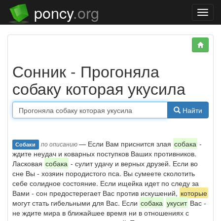
poncy
.org
Нави
Сонник - Прогоняла
собаку которая укусила
Найти
— Если Вам приснится злая
собака
-
по описанию
Собаки
ждите неудач и коварных поступков Ваших противников.
Ласковая
собака
- сулит удачу и верных друзей. Если во
сне Вы - хозяин породистого пса. Вы сумеете сколотить
себе солидное состояние. Если ищейка идет по следу за
Вами - сон предостерегает Вас против искушений,
которые
могут стать гибельными для Вас. Если
собака
укусит
Вас -
не ждите мира в ближайшее время ни в отношениях с