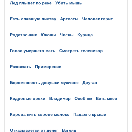
лед плывет по реке
убить мышь
есть опавшую листву
артисты
человек горит
родственник
юноши
члены
курица
голос умершего мать
смотреть телевизор
развязать
примирение
беременность девушки мужчине
другая
кедровые орехи
владимир
особняк
есть мясо
корова пить корове молоко
падаю с крыши
отказывается от денег
взгляд