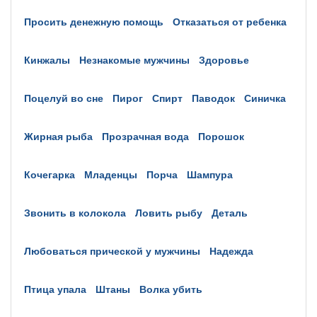
просить денежную помощь
отказаться от ребенка
кинжалы
незнакомые мужчины
здоровье
поцелуй во сне
пирог
спирт
паводок
синичка
жирная рыба
прозрачная вода
порошок
кочегарка
младенцы
порча
шампура
звонить в колокола
ловить рыбу
деталь
любоваться прической у мужчины
надежда
птица упала
штаны
волка убить