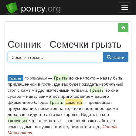
poncy
.org
Нави
Сонник - Семечки грызть
Найти
—
Грызть
во сне что-то – наяву быть
по описанию
Грызть
приглашенной в гости, где вас будет ожидать изобильный
стол с самыми деликатесными яствами.
Грызть
во сне
сухари – наяву займетесь приготовлением вашего
фирменного блюда.
Грызть
семечки
– предвещает
преуспевание, несмотря на то, что в настоящее время
дела ваши идут не ахти как хорошо. Видеть во сне
грызущих
что-то животных – вас одолевают заботы о
семье, доме, покупках, стирке, ремонте и т. д.,
Сонник
Мельникова