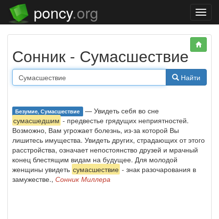
poncy
.org
Нави
Сонник - Сумасшествие
Найти
— Увидеть себя во сне
Безумие, Сумасшествие
сумасшедшим
- предвестье грядущих неприятностей.
Возможно, Вам угрожает болезнь, из-за которой Вы
лишитесь имущества. Увидеть других, страдающих от этого
расстройства, означает непостоянство друзей и мрачный
конец блестящим видам на будущее. Для молодой
женщины увидеть
сумасшествие
- знак разочарования в
замужестве.,
Сонник Миллера