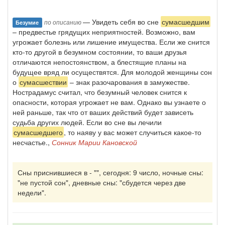
— Увидеть себя во сне
сумасшедшим
по описанию
Безумие
– предвестье грядущих неприятностей. Возможно, вам
угрожает болезнь или лишение имущества. Если же снится
кто-то другой в безумном состоянии, то ваши друзья
отличаются непостоянством, а блестящие планы на
будущее вряд ли осуществятся. Для молодой женщины сон
о
сумасшествии
– знак разочарования в замужестве.
Нострадамус считал, что безумный человек снится к
опасности, которая угрожает не вам. Однако вы узнаете о
ней раньше, так что от ваших действий будет зависеть
судьба других людей. Если во сне вы лечили
сумасшедшего
, то наяву у вас может случиться какое-то
несчастье.,
Сонник Марии Кановской
Сны приснившиеся в - "", сегодня: 9 число, ночные сны:
"не пустой сон", дневные сны: "сбудется через две
недели".