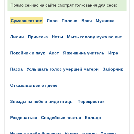
Прямо сейчас на сайте смотрят толкования для снов:
сумасшествие
ядро
полено
врач
мужчина
лилии
прическа
ноты
мыть голову мужа во сне
покойник и паук
аист
я женщина учитель
игра
пасха
услышать голос умершей матери
заборчик
отказываться от денег
звезды на небе в виде птицы
перекресток
раздеваться
свадебные платья
кольцо
наказ о своём будущем
нырять в воду
поджог