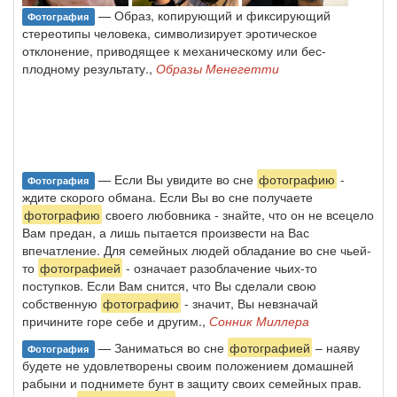
— Образ, копирующий и фиксирующий
Фотография
стереотипы человека, символи­зирует эротическое
отклонение, приводящее к механическому или бес­
плодному результату.,
Образы Менегетти
— Если Вы увидите во сне
фотографию
-
Фотография
ждите скорого обмана. Если Вы во сне получаете
фотографию
своего любовника - знайте, что он не всецело
Вам предан, а лишь пытается произвести на Вас
впечатление. Для семейных людей обладание во сне чьей-
то
фотографией
- означает разоблачение чьих-то
поступков. Если Вам снится, что Вы сделали свою
собственную
фотографию
- значит, Вы невзначай
причините горе себе и другим.,
Сонник Миллера
— Заниматься во сне
фотографией
– наяву
Фотография
будете не удовлетворены своим положением домашней
рабыни и поднимете бунт в защиту своих семейных прав.