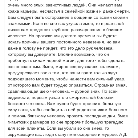
очень много злых, завистливых людей. Они желают вам
краха карьеры, несчастья в семейной жизни и даже смерти.
Вам следует быть осторожнее в общении со всеми своими
знакомыми. Если во сне вас укусила змея, то в реальной
жизни вам предстоит глубокое разочарование в близком
человеке. На протяжении долгого времени вы будете
искать причины вашего постоянного невезения, но вам
даже в голову не придет, что это дело рук человека,
которому вы доверяете. Вполне возможно, что он
прибегнул к силам черной магии, для того чтобы сделать
вас несчастным. Змея, мирно свернувшаяся колечком,
предупреждает вас о том, что ваши враги только ждут
подходящего момента, чтобы нанести вам сильный удар,
от которого вам будет трудно оправиться. Огромная змея,
сдавливающая шею человека, – дурной знак. По всей
видимости, первым узнаете о смертельной болезни
близкого человека. Вам нужно будет проявить большую
силу воли, чтобы сообщить о ней родственникам больного
и помочь близкому человеку прожить последние дни. Змея
гигантских размеров во сне пророчит большую трагедию
для всей планеты. Если вы убили во сне змею, то
окружающие вас люди станут милосерднее и мудрее. А Д.