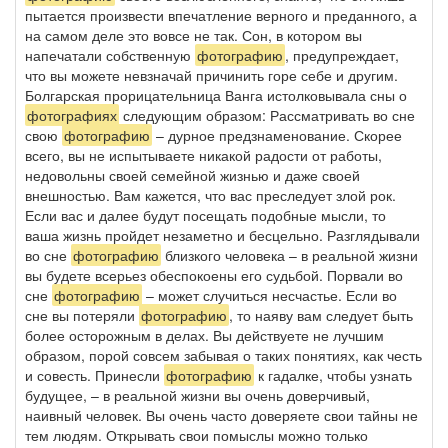
пытается произвести впечатление верного и преданного, а
на самом деле это вовсе не так. Сон, в котором вы
напечатали собственную
фотографию
, предупреждает,
что вы можете невзначай причинить горе себе и другим.
Болгарская прорицательница Ванга истолковывала сны о
фотографиях
следующим образом: Рассматривать во сне
свою
фотографию
– дурное предзнаменование. Скорее
всего, вы не испытываете никакой радости от работы,
недовольны своей семейной жизнью и даже своей
внешностью. Вам кажется, что вас преследует злой рок.
Если вас и далее будут посещать подобные мысли, то
ваша жизнь пройдет незаметно и бесцельно. Разглядывали
во сне
фотографию
близкого человека – в реальной жизни
вы будете всерьез обеспокоены его судьбой. Порвали во
сне
фотографию
– может случиться несчастье. Если во
сне вы потеряли
фотографию
, то наяву вам следует быть
более осторожным в делах. Вы действуете не лучшим
образом, порой совсем забывая о таких понятиях, как честь
и совесть. Принесли
фотографию
к гадалке, чтобы узнать
будущее, – в реальной жизни вы очень доверчивый,
наивный человек. Вы очень часто доверяете свои тайны не
тем людям. Открывать свои помыслы можно только