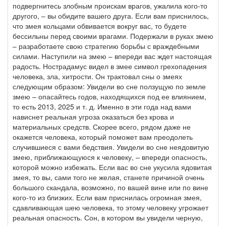
подвергнитесь злобным проискам врагов, ужалила кого-то
другого, – вы обидите вашего друга. Если вам приснилось,
что змея кольцами обвивается вокруг вас, то будете
бессильны перед своими врагами. Подержали в руках змею
– разработаете свою стратегию борьбы с враждебными
силами. Наступили на змею – впереди вас ждет настоящая
радость. Нострадамус видел в змее символ грехопадения
человека, зла, хитрости. Он трактовал сны о змеях
следующим образом: Увидели во сне ползущую по земле
змею – опасайтесь годов, находящихся под ее влиянием,
то есть 2013, 2025 и т. д. Именно в эти года над вами
нависнет реальная угроза оказаться без крова и
материальных средств. Скорее всего, рядом даже не
окажется человека, который поможет вам преодолеть
случившиеся с вами бедствия. Увидели во сне неядовитую
змею, приближающуюся к человеку, – впереди опасность,
которой можно избежать. Если вас во сне укусила ядовитая
змея, то вы, сами того не желая, станете причиной очень
большого скандала, возможно, по вашей вине или по вине
кого-то из близких. Если вам приснилась огромная змея,
сдавливающая шею человека, то этому человеку угрожает
реальная опасность. Сон, в котором вы увидели черную,