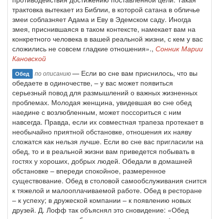
трактовка вытекает из Библии, в которой сатана в обличье
змеи соблазняет Адама и Еву в Эдемском саду. Иногда
змея, приснившаяся в таком контексте, намекает вам на
конкретного человека в вашей реальной жизни, с кем у вас
сложились не совсем гладкие отношения».,
Сонник Марии
Кановской
— Если во сне вам приснилось, что вы
по описанию
Обед
обедаете в одиночестве, – у вас может появиться
серьезный повод для размышлений о важных жизненных
проблемах. Молодая женщина, увидевшая во сне обед
наедине с возлюбленным, может поссориться с ним
навсегда. Правда, если их совместная трапеза протекает в
необычайно приятной обстановке, отношения их наяву
сложатся как нельзя лучше. Если во сне вас пригласили на
обед, то и в реальной жизни вам приведется побывать в
гостях у хороших, добрых людей. Обедали в домашней
обстановке – впереди спокойное, размеренное
существование. Обед в столовой самообслуживания снится
к тяжелой и малооплачиваемой работе. Обед в ресторане
– к успеху; в дружеской компании – к появлению новых
друзей. Д. Лофф так объяснял это сновидение: «Обед