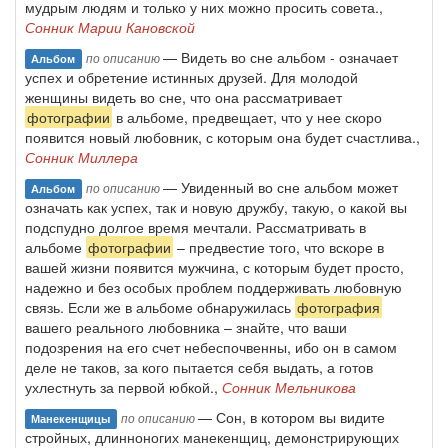
мудрым людям и только у них можно просить совета.,
Сонник Марии Кановской
— Видеть во сне альбом - означает
по описанию
Альбом
успех и обретение истинных друзей. Для молодой
женщины видеть во сне, что она рассматривает
фотографии
в альбоме, предвещает, что у нее скоро
появится новый любовник, с которым она будет счастлива.,
Сонник Миллера
— Увиденный во сне альбом может
по описанию
Альбом
означать как успех, так и новую дружбу, такую, о какой вы
подспудно долгое время мечтали. Рассматривать в
альбоме
фотографии
– предвестие того, что вскоре в
вашей жизни появится мужчина, с которым будет просто,
надежно и без особых проблем поддерживать любовную
связь. Если же в альбоме обнаружилась
фотография
вашего реального любовника – знайте, что ваши
подозрения на его счет небеспочвенны, ибо он в самом
деле не таков, за кого пытается себя выдать, а готов
ухлестнуть за первой юбкой.,
Сонник Мельникова
— Сон, в котором вы видите
по описанию
Манекенщицы
стройных, длинноногих манекенщиц, демонстрирующих