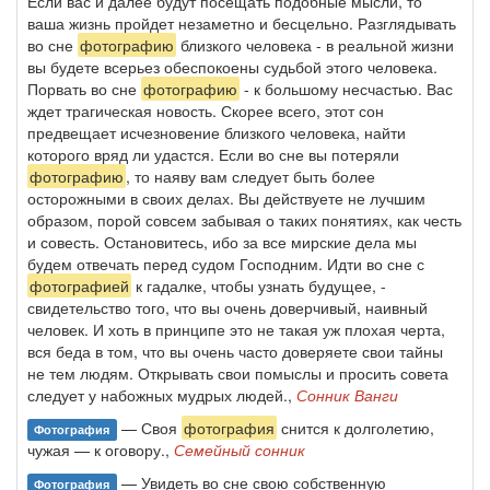
Если вас и далее будут посещать подобные мысли, то
ваша жизнь пройдет незаметно и бесцельно. Разглядывать
во сне
фотографию
близкого человека - в реальной жизни
вы будете всерьез обеспокоены судьбой этого человека.
Порвать во сне
фотографию
- к большому несчастью. Вас
ждет трагическая новость. Скорее всего, этот сон
предвещает исчезновение близкого человека, найти
которого вряд ли удастся. Если во сне вы потеряли
фотографию
, то наяву вам следует быть более
осторожными в своих делах. Вы действуете не лучшим
образом, порой совсем забывая о таких понятиях, как честь
и совесть. Остановитесь, ибо за все мирские дела мы
будем отвечать перед судом Господним. Идти во сне с
фотографией
к гадалке, чтобы узнать будущее, -
свидетельство того, что вы очень доверчивый, наивный
человек. И хоть в принципе это не такая уж плохая черта,
вся беда в том, что вы очень часто доверяете свои тайны
не тем людям. Открывать свои помыслы и просить совета
следует у набожных мудрых людей.,
Сонник Ванги
— Своя
фотография
снится к долголетию,
Фотография
чужая — к оговору.,
Семейный сонник
— Увидеть во сне свою собственную
Фотография