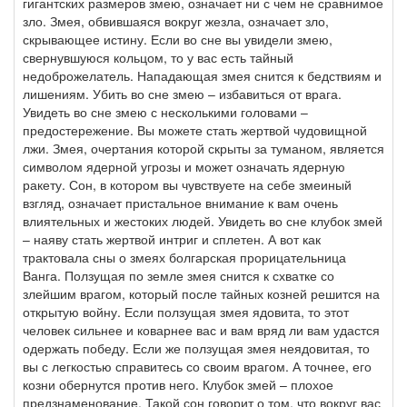
гигантских размеров змею, означает ни с чем не сравнимое
зло. Змея, обвившаяся вокруг жезла, означает зло,
скрывающее истину. Если во сне вы увидели змею,
свернувшуюся кольцом, то у вас есть тайный
недоброжелатель. Нападающая змея снится к бедствиям и
лишениям. Убить во сне змею – избавиться от врага.
Увидеть во сне змею с несколькими головами –
предостережение. Вы можете стать жертвой чудовищной
лжи. Змея, очертания которой скрыты за туманом, является
символом ядерной угрозы и может означать ядерную
ракету. Сон, в котором вы чувствуете на себе змеиный
взгляд, означает пристальное внимание к вам очень
влиятельных и жестоких людей. Увидеть во сне клубок змей
– наяву стать жертвой интриг и сплетен. А вот как
трактовала сны о змеях болгарская прорицательница
Ванга. Ползущая по земле змея снится к схватке со
злейшим врагом, который после тайных козней решится на
открытую войну. Если ползущая змея ядовита, то этот
человек сильнее и коварнее вас и вам вряд ли вам удастся
одержать победу. Если же ползущая змея неядовитая, то
вы с легкостью справитесь со своим врагом. А точнее, его
козни обернутся против него. Клубок змей – плохое
предзнаменование. Такой сон говорит о том, что вокруг вас