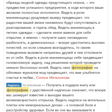
образцы модной одежды предстоящего сезона, – это
предвестие успешного предприятия, в ходе которого ваше
желание полностью исполнится. Видеть в роли
манекенщицы уродливую мымру предвещает, что
радостям вашей жизни неизменно будут сопутствовать и
разочарование, и горечь обид. Видеть манекенщиц в
летних одеждах – сделаете некое важное для себя
открытие, в зимних – получите шанс неожиданно
разбогатеть, в демисезонных – вскоре удостоитесь высоких
почестей, но если слишком возгордитесь, то своим
поведением вызовете неприязнь друзей и тем оттолкнете
их от себя. Видеть в роли манекенщицы себя предвещает
головоломную задачу, над решением которой проведете
немало бессонных ночей. Видеть свои
фотографии
на
обложках журналов мод предвещает, что вам улыбнется
счастье в любви.,
Сонник Мельникова
— Получить в подарок книгу или
по описанию
Надпись
фотографию
с дарственной надписью означает, что вскоре
вас шокирует известие о выходке вашего
великовозрастного отпрыска. Видеть надписи на могильных
плитах или мемориальных досках – к головной боли и
расстройству здоровья. Если во сне вы заказываете в