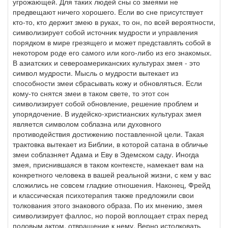
угрожающей. Для таких людей сны со змеями не
предвещают ничего хорошего. Если во сне присутствует
кто-то, кто держит змею в руках, то он, по всей вероятности,
символизирует собой источник мудрости и управления
порядком в мире грезящего и может представлять собой в
некотором роде его самого или кого-либо из его знакомых.
В азиатских и североамериканских культурах змея - это
символ мудрости. Мысль о мудрости вытекает из
способности змеи сбрасывать кожу и обновляться. Если
кому-то снятся змеи в таком свете, то этот сон
символизирует собой обновление, решение проблем и
упорядочение. В иудейско-христианских культурах змея
является символом соблазна или духовного
противодействия достижению поставленной цели. Такая
трактовка вытекает из Библии, в которой сатана в обличье
змеи соблазняет Адама и Еву в Эдемском саду. Иногда
змея, приснившаяся в таком контексте, намекает вам на
конкретного человека в вашей реальной жизни, с кем у вас
сложились не совсем гладкие отношения. Наконец, Фрейд
и классическая психотерапия также предложили свои
толкования этого знакового образа. По их мнению, змея
символизирует фаллос, но порой воплощает страх перед
половым актом, отвращение к нему. Верно истолковать