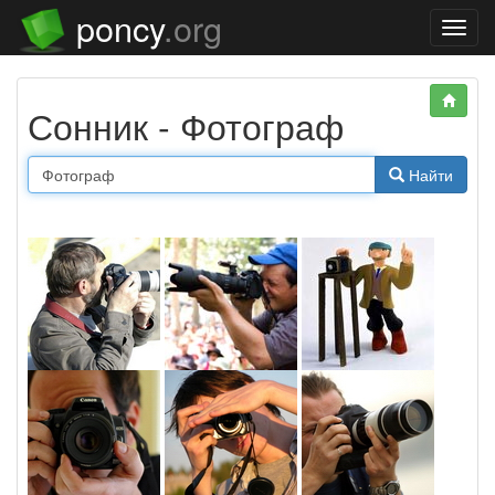
poncy
.org
Нави
Сонник - Фотограф
Найти