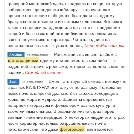
граверной мастерской сделать надпись на вещи, которую
собираетесь преподнести юбиляру, – это сулит вам
прочное положение в обществе благодаря выгодному
браку с состоятельным и известным человеком. Вышивать
какие-то надписи на одежде или на лентах – предвестие
скорой и безвозвратной потери близкого человека из-за
вашего неуживчивого характера. Читать надписи на
иностранных языках – к утрате денег.,
Сонник Мельникова
— Рассматривать во сне альбом с
по описанию
Альбом
фотографиями
одному или же вместе с кем-либо — к
радостной встрече с родными, которых вы долгое время не
видели.,
Семейный сонник
— Змея - это трудный символ, потому что
по описанию
Змея
в разных КУЛЬТУРАХ его толкуют по разному. Толкования
имеют очень широкий диапазон: от страха, холодящего
кровь, до мира и мудрости. Варианты определяются
историей литературы и фольклором разных культур, а
также личным опытом. В реальной жизни страх перед
змеями - явление нередкое. У некоторых людей этот страх
носит характер настолько разрушительный, почти
патологический, что даже
фотография
змеи кажется