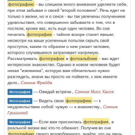
фотографию
- вы слишком много внимания уделяете себе,
при этом забывая о своей "второй половине". Речь идет не
только о жизни, но и о сексе - вы так увлечены получением
удовольствия, что совершенно забываете о том, что в
постели, кроме вас, есть еще один человек. Во сне
печатать
фотографии
- тайное вскоре станет явным;
несмотря на ваши усиленные попытки скрыть свой
проступок, каким-то образом о нем узнает человек,
которого случившееся затрагивает напрямую.
Рассматривать
фотографии
в
фотоальбоме
- вас ждет
интересное знакомство. Однако в новом человеке будет
некая "изюминка", которую вам обязательно нужно
разглядеть, иначе вы просто не поймете, с кем имеете
дело.,
Сонник Фрейда
— Ожидай встречи.,
Сонник Мисс Хассе
Фотография
— Видеть свою
фотографию
— к
Фотография
неудовольствию собой: чужую — к знакомству.,
Сонник
Гришиной
— Если вам приснилась
фотография
, в
Фотография
реальной жизни вас кто-то обманет. Получив во сне
фотографию
своего возлюбленного, знайте, что он лишь