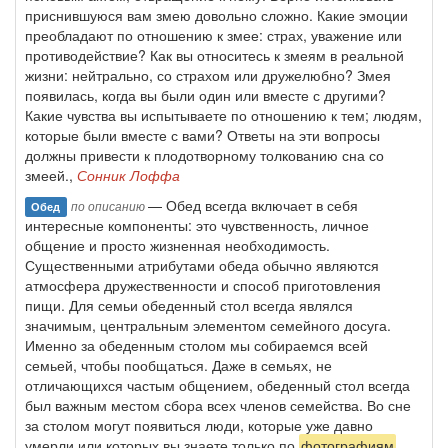
приснившуюся вам змею довольно сложно. Какие эмоции
преобладают по отношению к змее: страх, уважение или
противодействие? Как вы относитесь к змеям в реальной
жизни: нейтрально, со страхом или дружелюбно? Змея
появилась, когда вы были один или вместе с другими?
Какие чувства вы испытываете по отношению к тем; людям,
которые были вместе с вами? Ответы на эти вопросы
должны привести к плодотворному толкованию сна со
змеей.,
Сонник Лоффа
— Обед всегда включает в себя
по описанию
Обед
интересные компоненты: это чувственность, личное
общение и просто жизненная необходимость.
Существенными атрибутами обеда обычно являются
атмосфера дружественности и способ приготовления
пищи. Для семьи обеденный стол всегда являлся
значимым, центральным элементом семейного досуга.
Именно за обеденным столом мы собираемся всей
семьей, чтобы пообщаться. Даже в семьях, не
отличающихся частым общением, обеденный стол всегда
был важным местом сбора всех членов семейства. Во сне
за столом могут появиться люди, которые уже давно
умерли или которых вы знаете только по
фотографиям
.