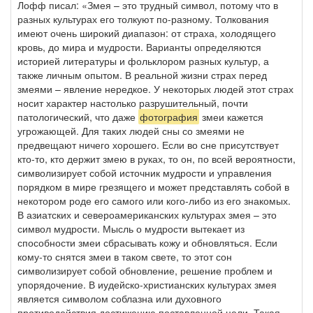
Лофф писал: «Змея – это трудный символ, потому что в
разных культурах его толкуют по-разному. Толкования
имеют очень широкий диапазон: от страха, холодящего
кровь, до мира и мудрости. Варианты определяются
историей литературы и фольклором разных культур, а
также личным опытом. В реальной жизни страх перед
змеями – явление нередкое. У некоторых людей этот страх
носит характер настолько разрушительный, почти
патологический, что даже
фотография
змеи кажется
угрожающей. Для таких людей сны со змеями не
предвещают ничего хорошего. Если во сне присутствует
кто-то, кто держит змею в руках, то он, по всей вероятности,
символизирует собой источник мудрости и управления
порядком в мире грезящего и может представлять собой в
некотором роде его самого или кого-либо из его знакомых.
В азиатских и североамериканских культурах змея – это
символ мудрости. Мысль о мудрости вытекает из
способности змеи сбрасывать кожу и обновляться. Если
кому-то снятся змеи в таком свете, то этот сон
символизирует собой обновление, решение проблем и
упорядочение. В иудейско-христианских культурах змея
является символом соблазна или духовного
противодействия достижению поставленной цели. Такая