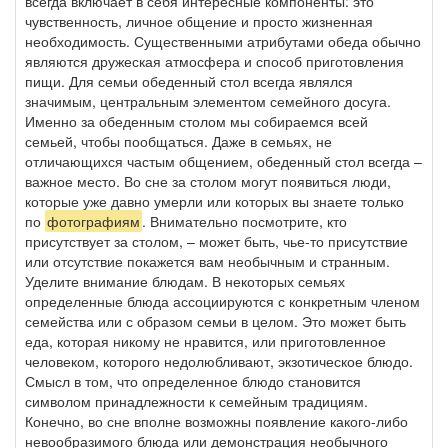
всегда включает в себя интересные компоненты: это
чувственность, личное общение и просто жизненная
необходимость. Существенными атрибутами обеда обычно
являются дружеская атмосфера и способ приготовления
пищи. Для семьи обеденный стол всегда являлся
значимым, центральным элементом семейного досуга.
Именно за обеденным столом мы собираемся всей
семьей, чтобы пообщаться. Даже в семьях, не
отличающихся частым общением, обеденный стол всегда –
важное место. Во сне за столом могут появиться люди,
которые уже давно умерли или которых вы знаете только
по
фотографиям
. Внимательно посмотрите, кто
присутствует за столом, – может быть, чье-то присутствие
или отсутствие покажется вам необычным и странным.
Уделите внимание блюдам. В некоторых семьях
определенные блюда ассоциируются с конкретным членом
семейства или с образом семьи в целом. Это может быть
еда, которая никому не нравится, или приготовленное
человеком, которого недолюбливают, экзотическое блюдо.
Смысл в том, что определенное блюдо становится
символом принадлежности к семейным традициям.
Конечно, во сне вполне возможны появление какого-либо
невообразимого блюда или демонстрация необычного