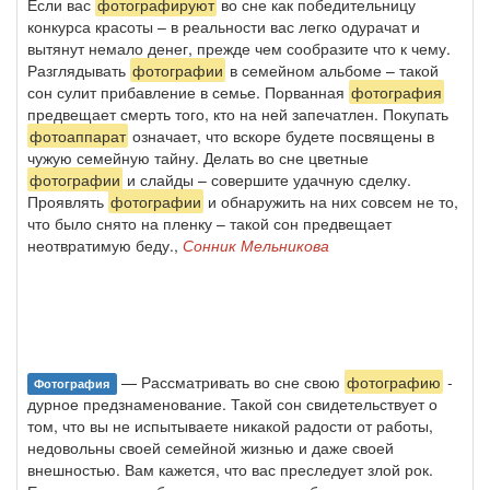
Если вас
фотографируют
во сне как победительницу
конкурса красоты – в реальности вас легко одурачат и
вытянут немало денег, прежде чем сообразите что к чему.
Разглядывать
фотографии
в семейном альбоме – такой
сон сулит прибавление в семье. Порванная
фотография
предвещает смерть того, кто на ней запечатлен. Покупать
фотоаппарат
означает, что вскоре будете посвящены в
чужую семейную тайну. Делать во сне цветные
фотографии
и слайды – совершите удачную сделку.
Проявлять
фотографии
и обнаружить на них совсем не то,
что было снято на пленку – такой сон предвещает
неотвратимую беду.,
Сонник Мельникова
— Рассматривать во сне свою
фотографию
-
Фотография
дурное предзнаменование. Такой сон свидетельствует о
том, что вы не испытываете никакой радости от работы,
недовольны своей семейной жизнью и даже своей
внешностью. Вам кажется, что вас преследует злой рок.