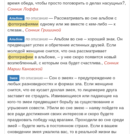
время обеда, чтобы просто поговорить о делах насущных?,
Сонник Лоффа
— Рассматривать во сне альбом с
по описанию
Альбом
фотографиями
одному или же вместе с кем-либо — к
слезам.,
Сонник Гришиной
— Альбом во сне – хороший знак. Он
по описанию
Альбом
предвещает успех и обретение истинных друзей. Если
молодой женщине снится, что она рассматривает
фотографии
в альбоме, – у нее скоро появится новый
возлюбленный, с которым она будет счастлива.,
Сонник
Марии Кановской
— Сон о змеях – предупреждение о
по описанию
Змея
любых разновидностях и формах зла. Если женщине
снится, что ее кусает дохлая змея, то лицемерие друга
заставит ее страдать. Извивающиеся или падающие на
кого-то змеи предвещают борьбу за существование и
угрызения совести. Убили во сне змею – наяву пойдете на
все ради достижения своих интересов и скоро будете
праздновать победу над врагами. Проходили во сне среди
змей – будете жить в постоянном страхе. Если в вашем
сновидении змея ужалила вас, то в реальной жизни вы