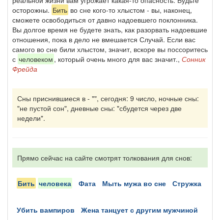
реальной жизни вам угрожает какая-то опасность. Будьте
осторожны.
Бить
во сне кого-то хлыстом - вы, наконец,
сможете освободиться от давно надоевшего поклонника.
Вы долгое время не будете знать, как разорвать надоевшие
отношения, пока в дело не вмешается Случай. Если вас
самого во сне били хлыстом, значит, вскоре вы поссоритесь
с
человеком
, который очень много для вас значит.,
Сонник
Фрейда
Сны приснившиеся в - "", сегодня: 9 число, ночные сны:
"не пустой сон", дневные сны: "сбудется через две
недели".
Прямо сейчас на сайте смотрят толкования для снов:
бить
человека
фата
мыть мужа во сне
стружка
убить вампиров
жена танцует с другим мужчиной