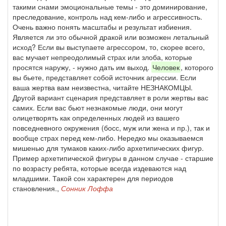
такими снами эмоциональные темы - это доминирование,
преследование, контроль над кем-либо и агрессивность.
Очень важно понять масштабы и результат избиения.
Является ли это обычной дракой или возможен летальный
исход? Если вы выступаете агрессором, то, скорее всего,
вас мучает непреодолимый страх или злоба, которые
просятся наружу, - нужно дать им выход.
Человек
, которого
вы бьете, представляет собой источник агрессии. Если
ваша жертва вам неизвестна, читайте НЕЗНАКОМЦЫ.
Другой вариант сценария представляет в роли жертвы вас
самих. Если вас бьют незнакомые люди, они могут
олицетворять как определенных людей из вашего
повседневного окружения (босс, муж или жена и пр.), так и
вообще страх перед кем-либо. Нередко мы оказываемся
мишенью для тумаков каких-либо архетипических фигур.
Пример архетипической фигуры в данном случае - старшие
по возрасту ребята, которые всегда издеваются над
младшими. Такой сон характерен для периодов
становления.,
Сонник Лоффа