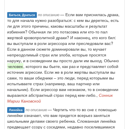
— Если вам приснилась драка,
по описанию
Биться, Драться
то для начала нужно разобраться: с кем вы деретесь, есть
ли для этого причины, каковы масштабы и результат
избиения? Обычная ли это потасовка или кто-то пал
жертвой кровопролитной драки? И наконец, кто кого бил:
вы выступали в роли агрессора или преследовали вас?
Если в данном сюжете доминировали вы, то мучает
непреодолимый страх или злоба, которые просятся
наружу, и в сновидении вы просто дали им выход. Обычно
человек
, которого вы бьете, как раз и представляет собой
источник агрессии. Если же в роли жертвы выступали вы
сами, то ваши обидчики – это люди, перед которыми вы
испытываете страх (например, ваш партнер или
начальник). Если агрессор вам незнаком, то в сновидении
выразился абстрактный страх перед кем-либо.,
Сонник
Марии Кановской
— Чертить что-то во сне с помощью
по описанию
Линейка
линейки означает, что вам придется всерьез заняться
школьными делами своего ребенка. Сломанная линейка
предвещает ссору с соседями, недавно поселившимися