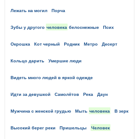
лежать на могил
порча
зубы у другого
человека
белоснежные
псих
окрошка
кот черный
родник
метро
десерт
кольцо дарить
умершие люди
видеть много людей в яркой одежде
идти за девушкой
самолётов
река
даун
мужчина с женской грудью
мыть
человека
в зерк
высокий берег реки
пришельцы
человек