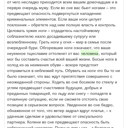
от чего несладко приходится всем вашим домочадцам и в
первую очередь мужу. Если во сне вас бьют ногами – это
предвещает опасность подвергнуться нападению
криминальных элементов. Если ваши ноги целует
поклонник – обретете над ним полную власть и контроль.
Целовать чужие ноги – отдадитесь настойчивому
соблазнителю назло досадившему супругу или
возлюбленному. Греть ноги у огня – мир в семье после
очередной бури. Обгоревшие ноги означают, что ваше
неуемное тщеславие оттолкнет от вас
человека
, который
мог бы составить счастье всей вашей жизни. Босые ноги в
холод из-за неимения обуви – вскоре предстоит
отправиться в неблизкий путь. Обувать на ноги что бы то ни
было означает, что вас ждут препятствия совершенно с
неожиданной стороны. Ходить во сне босиком по стеклу и
углям предвещает счастливое будущее, добрых и
преданных товарищей, по льду или снегу – попадете в
отчаянную ситуацию, если не сможете отстоять свою
позицию в серьезном вопросе. Увиденное во сне бедро,
обнаженное от того, что ветер задрал вдруг платье, – к
удачным сделкам и удовольствию от сексуального
партнера. Колени во сне предвещают опасность быть
соблазненной негодяем. Полные икры ног – к болезни и