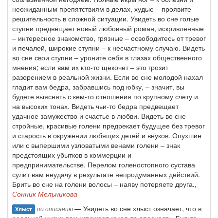
неожиданным препятствиям в делах, худые – проявите
решительность в сложной ситуации. Увидеть во сне голые
ступни предвещает новый любовный роман, искривленные
– интересное знакомство, грязные – освободитесь от тревог
и печалей, широкие ступни – к несчастному случаю. Видеть
во сне свои ступни – уроните себя в глазах общественного
мнения; если вам их кто-то щекочет – это грозит
разорением в реальной жизни. Если во сне молодой нахал
гладит вам бедра, забравшись под юбку, – значит, вы
будете выяснять с кем-то отношения по крупному счету и
на высоких тонах. Видеть чьи-то бедра предвещает
удачное замужество и счастье в любви. Видеть во сне
стройные, красивые голени предрекает будущее без тревог
и старость в окружении любящих детей и внуков. Опухшие
или с выпершими узловатыми венами голени – знак
предстоящих убытков в коммерции и
предпринимательстве. Перелом голеностопного сустава
сулит вам неудачу в результате непродуманных действий.
Брить во сне на голени волосы – наяву потеряете друга.,
Сонник Мельникова
— Увидеть во сне хлыст означает, что в
по описанию
Хлыст