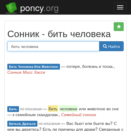
poncy
.org
Нави
Сонник - бить человека
Найти
— потеря, болезнь и тоска.,
Бить Человека Или Животное
Сонник Мисс Хассе
—
Бить
человека
или животное во сне
по описанию
Бить
— к семейным скандалам.,
Семейный сонник
— Вас бьют или бьете вы? С
по описанию
Биться, Драться
кем вы деретесь? Есть ли причины для драки? Связанные с