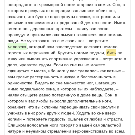
пострадаете от чрезмерной опеки старших в семье. Сон, в
котором в результате операции вас лишили обеих ног,
означает, что будете подвергнуты слежке, контролю или
ревизии в зависимости от рода вашей деятельности. Иметь
вместо ног деревянные протезы – наяву вас ловко
проведут и притом же ошельмуют взявшиеся вам помочь
люди. Не чувствовать во сне своих ног – встретите
человека
, который вам впоследствии доставит немало
горестных переживаний. Крутить ногами педали,
бить
по
мячу или выполнять спортивные упражнения – встрянете в
дело, чреватое судом. Если во сне вы не можете
сдвинуться с места, ибо ноги у вас сделались как ватные –
вам грозит растерянность в нужде и беспомощность в
одиночестве. Видеть во сне множество ног, шагающих
мимо подвального окна, в которое вы их наблюдаете, –
наяву отыщете давно потерянную в доме вещь. Сон, в
котором у вас якобы выросли дополнительные ноги,
означает, что вы склонны переоценивать свои заслуги и
унижать в них роль других людей. Ходить во сне вверх
ногами – потеряете гордость, ошалев от любви и страсти.
Слишком волосатые ноги говорят о вашей самовластной
натуре и неуемном стремлении верховенствовать во всем,