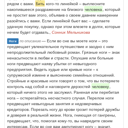
рядом с вами.
Бить
кого-то линейкой – выплесните
накопившееся раздражение на близкого
человека
, который
не простит вам этого, объявив о своем давнем намерении
разойтись с вами. Если линейкой бьют вас – сделаете
удачную покупку, однако при этом влезете в долги, которые
нечем будет отдавать.,
Сонник Мельникова
— Если во сне вы моете ноги – это
по описанию
Ноги
предвещает увлекательное путешествие и заодно с ним
непродолжительный любовный роман. Грязные ноги – знак
ненасытности в любви и страсти. Опухшие или больные
ноги предвещают наяву убытки от невыгодного
предприятия. Видеть худые или кривые ноги – к
супружеской измене и выяснению семейных отношений.
Стройные и красивые ноги говорят о том, что вы потеряете
контроль над собой и наговорите дерзостей
человеку
,
который ничего этого не заслужил. Раненая или перебитая
нога – остерегайтесь несчастного случая. Перелом ноги
предвещает невыгодные занятия и недоверчивых
кредиторов. Порезать ногу до крови грозит потерей дружбы
и доверия в реальной жизни. Нога, гниющая от гангрены,
предвещает, что, помогая кому-то, вы навредите своим
интересам. Если во сне вам ампутируют ногу – значит,