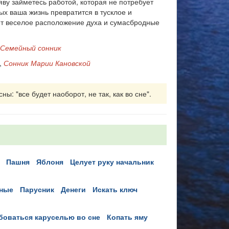
яву займетесь работой, которая не потребует
ых ваша жизнь превратится в тусклое и
ает веселое расположение духа и сумасбродные
Семейный сонник
,
Сонник Марии Кановской
ы: "все будет наоборот, не так, как во сне".
пашня
яблоня
целует руку начальник
дные
парусник
денеги
искать ключ
юбоваться каруселью во сне
копать яму