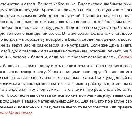
остоинства и отваги Вашего избранника. Видеть свою любимую ры
лужебные неудачи. Красивая прическа во сне - знак удачного пов
 расточительным во избежание несчастий. Пышная прическа на пуш
голове одновременно темные и светлые волосы - это к большим со
рибранные волосы - к неудачам. Видеть во сне седых людей тоже 
риятен сон о выпадении волос. В то же время белые как снег, ше
и-то волосы - к хорошему повороту в Ваших сердечных делах, к дос
 не выведут Вас из равновесия и не устрашат. Если женщина видит,
ь свой дух к различным тяжелым испытаниям, которые, однако, не 
можны потери и болезни, если он не проявит осторожность.,
Сонни
и бедняка – значит, наяву стать свидетелем какого-то неприятного
гать вас на каждом шагу. Увидеть нищими своих друзей – их пости
 вмешательство в ее личные жизненные планы. Если увиденный ва
ходимости лучше организовать свое время и работу, в противном
е в виде значительной суммы – это значит, что реальные обстояте
ся. Плохо, если вы отказываетесь во сне помочь нищему, взывающ
к худшему в ваших материальных делах. Для тех, кто по натуре с
ременах, возможных в результате чьего-то вероломства или предат
нник Мельникова