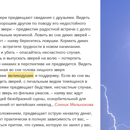
вери предвещают свидания с друзьями. Видеть
 хорошим другом по поводу его недостойного
звери – предвестие радостной встречи с долго
льным мужчиной. Ловить во сне диких зверей –
ют – наяву берегитесь ловушки. Кормить диких
 – встретите трудности в новом начинании.
и убить – опасайтесь несчастного случая.
 и выпускать зверей на волю – потерпеть
 никаких в перспективе не предвидится. Видеть
нная во сне голова хищного зверя
 вам
великодушие
и поддержку. Если во сне вы
идеть зверей, с печальным видом томящихся в
ерями предвещает бедствия, несчастные случаи,
 зверь из фильма ужасов, – наяву вас ждут
ицей безобразной сцены, оскорбительной для
ений от житейских невзгод.,
Сонник Мельникова
положением, предвещает острую нехватку денег,
 практически в полную зависимость от вас, –
ься притом, что сумма, которую он занял у вас,