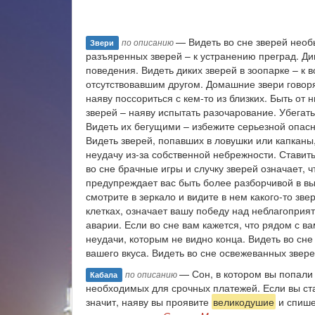
— Видеть во сне зверей необ
по описанию
Звери
разъяренных зверей – к устранению преград. Дик
поведения. Видеть диких зверей в зоопарке – к
отсутствовавшим другом. Домашние звери говоря
наяву поссориться с кем-то из близких. Быть от 
зверей – наяву испытать разочарование. Убегать 
Видеть их бегущими – избежите серьезной опасно
Видеть зверей, попавших в ловушки или капканы
неудачу из-за собственной небрежности. Ставить
во сне брачные игры и случку зверей означает, 
предупреждает вас быть более разборчивой в выб
смотрите в зеркало и видите в нем какого-то зв
клетках, означает вашу победу над неблагоприя
аварии. Если во сне вам кажется, что рядом с в
неудачи, которым не видно конца. Видеть во сн
вашего вкуса. Видеть во сне освежеванных звер
— Сон, в котором вы попали
по описанию
Кабала
необходимых для срочных платежей. Если вы ста
значит, наяву вы проявите
великодушие
и спишет