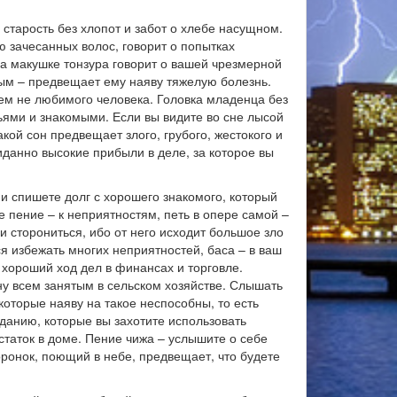
старость без хлопот и забот о хлебе насущном.
 зачесанных волос, говорит о попытках
а макушке тонзура говорит о вашей чрезмерной
вым – предвещает ему наяву тяжелую болезнь.
сем не любимого человека. Головка младенца без
ьями и знакомыми. Если вы видите во сне лысой
ой сон предвещает злого, грубого, жестокого и
иданно высокие прибыли в деле, за которое вы
и спишете долг с хорошего знакомого, который
е пение – к неприятностям, петь в опере самой –
и сторониться, ибо от него исходит большое зло
ся избежать многих неприятностей, баса – в ваш
 хороший ход дел в финансах и торговле.
у всем занятым в сельском хозяйстве. Слышать
которые наяву на такое неспособны, то есть
аданию, которые вы захотите использовать
таток в доме. Пение чижа – услышите о себе
ронок, поющий в небе, предвещает, что будете