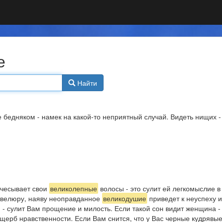
е
Найти
е бедняком - намек на какой-то неприятный случай. Видеть нищих 
счесывает свои
великолепные
волосы - это сулит ей легкомыслие в 
евелюру, наяву неоправданное
великодушие
приведет к неуспеху 
 - сулит Вам прощение и милость. Если такой сон видит женщина -
ущерб нравственности. Если Вам снится, что у Вас черные кудрявые