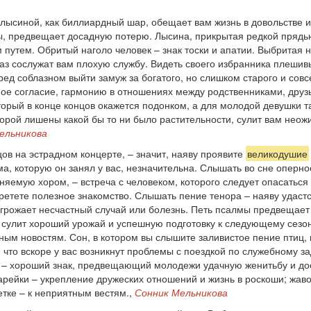
 лысиной, как биллиардный шар, обещает вам жизнь в довольстве и 
ы, предвещает досадную потерю. Лысина, прикрытая редкой прядью
утем. Обритый наголо человек – знак тоски и апатии. Выбритая н
раз сослужат вам плохую службу. Видеть своего избранника плеши
ред соблазном выйти замуж за богатого, но слишком старого и сов
ное согласие, гармонию в отношениях между родственниками, друз
орый в конце концов окажется подонком, а для молодой девушки так
торой лишены какой бы то ни было растительности, сулит вам неож
ельникова
ов на эстрадном концерте, – значит, наяву проявите
великодушие
мма, которую он занял у вас, незначительна. Слышать во сне оперно
яемую хором, – встреча с человеком, которого следует опасаться 
бретете полезное знакомство. Слышать пение тенора – наяву удаст
угрожает несчастный случай или болезнь. Петь псалмы предвещает
 сулит хороший урожай и успешную подготовку к следующему сезон
ным новостям. Сон, в котором вы слышите заливистое пение птиц, 
, что вскоре у вас возникнут проблемы с поездкой по служебному з
а – хороший знак, предвещающий молодежи удачную женитьбу и дос
рейки – укрепление дружеских отношений и жизнь в роскоши; жаво
етке – к неприятным вестям.,
Сонник Мельникова