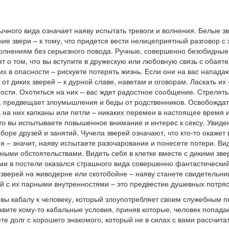
ычного вида означает наяву испытать тревоги и волнения. Белые з
ие звери – к тому, что придется вести нелицеприятный разговор с
 волнениям без серьезного повода. Ручные, совершенно безобидные 
т о том, что вы вступите в дружескую или любовную связь с обаяте
них в опасности – рискуете потерять жизнь. Если они на вас напада
от диких зверей – к дурной славе, наветам и оговорам. Ласкать их
сти. Охотиться на них – вас ждет радостное сообщение. Стрелять 
, предвещает злоумышления и беды от родственников. Освобождать
 на них капканы или петли – никаких перемен в настоящее время и
что вы испытываете повышенное внимание и интерес к сексу. Увиде
оре друзей и занятий. Чучела зверей означают, что кто-то окажет
еря – значит, наяву испытаете разочарование и понесете потери. В
тными обстоятельствами. Видеть себя в клетке вместе с дикими зв
ами в постели оказался страшного вида совершенно фантастический
е зверей на живодерне или скотобойне – наяву станете свидетельн
ей с их парными внутренностями – это предвестие душевных потряс
 вы кабалу к человеку, который злоупотребляет своим служебным 
вите кому-то кабальные условия, приняв которые, человек попадает
е долг с хорошего знакомого, который не в силах с вами рассчитат