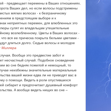
жей - предвещает перемены в Ваших отношениях.
орота Ваших дел, но если волосы подстрижены
истых мягких волосах - к безграничному
мнениям в предстоящем выборе и к
знак неприятных перемен, для влюбленных это
велюры сулят их владельцам утешительные
тойному возлюбленному. Цветы в Ваших волосах -
 что вся ее прическа покрыта белыми цветами -
будут длиться долго. Седые волосы и молодое
к Миллера
 случая. Вообще это предвестие забот и
гнет несчастный случай. Подобное сновидение
ми во сне бедняк пожилой и немощный, то
 случае неизбежны значительные материальные
льства вашей жизни едва ли не приводят вас в
ему о помощи. Видеть в роли опустившихся
воей сибарит и предпочитает душевный комфорт
ельства. А вообще видеть нищих во сне –