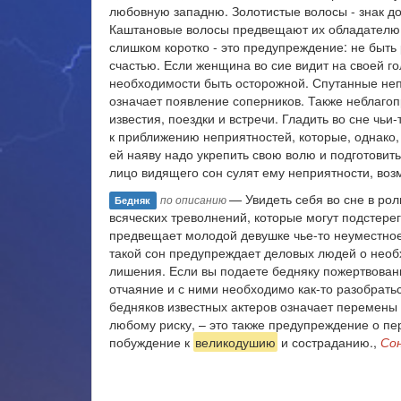
любовную западню. Золотистые волосы - знак д
Каштановые волосы предвещают их обладателю с
слишком коротко - это предупреждение: не быть
счастью. Если женщина во сие видит на своей 
необходимости быть осторожной. Спутанные неп
означает появление соперников. Также неблагоп
известия, поездки и встречи. Гладить во сне чь
к приближению неприятностей, которые, однако,
ей наяву надо укрепить свою волю и подготовит
лицо видящего сон сулят ему неприятности, воз
— Увидеть себя во сне в рол
по описанию
Бедняк
всяческих треволнений, которые могут подстере
предвещает молодой девушке чье-то неуместное
такой сон предупреждает деловых людей о необ
лишения. Если вы подаете бедняку пожертвовани
отчаяние и с ними необходимо как-то разобрать
бедняков известных актеров означает перемены 
любому риску, – это также предупреждение о пе
побуждение к
великодушию
и состраданию.,
Со