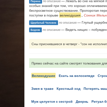
— Лежать во сне на мягкой 
по описанию
Перина
особых знаний при том, что хорошо оплачиваемая
беспросветное существование. Пропоротая перин
поступки в порыве
великодушия
.,
Сонник Мельн
— Глупый ущербны
по описанию
Щербатый Человек
— Видеть нищих – побужден
по описанию
Бедняк
Сны приснившиеся в четверг - "сон не исполнитс
Прямо сейчас на сайте смотрят толкования для
великодушие
ехать на велосипеде
стр
змея в траве
крестный ход
потерять ма
муж целуется с сестрой
двернь
ритуал 