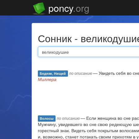
poncy
.org
Сонник - великодуши
— Увидеть себя во сн
по описанию
Бедняк, Нищий
Миллера
— Если женщина во сне ра
по описанию
Волосы
Мужчину, увидевшего во сне свою редеющую ш
горестный знак. Видеть себя покрытым волосами
и, возможно, станет потакать своим прихотям в 