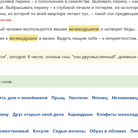
пуховой перине – к пополнению в семействе. Выбивать перину – на
. Выбрасывать перину – к глубокой печали и потерям, из-за котор
а, из которой по всей квартире летает пух, – такой сон предвещ
икова
й человек воспользуется вашим
великодушием
и натворит беды.,
ие к
великодушию
в жизни. Видеть нищим себя – к неприятностям.
я", сегодня: 6 число, ночные сны: "сон двусмысленный", дневные сн
 снов:
оить дом с покойником
прыщ
уволили
японец
незнакомец
шину
друг открыл своё дело
карандаши
конфеты шокола
божественный
косуля
седые волосы
образ в облаках
л