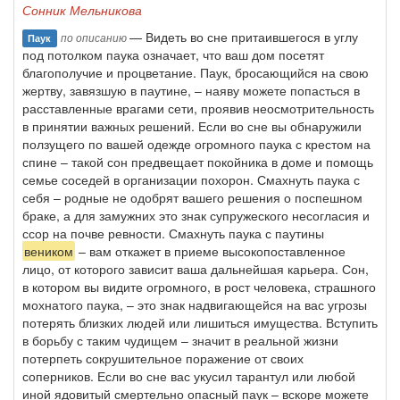
Сонник Мельникова
— Видеть во сне притаившегося в углу
по описанию
Паук
под потолком паука означает, что ваш дом посетят
благополучие и процветание. Паук, бросающийся на свою
жертву, завязшую в паутине, – наяву можете попасться в
расставленные врагами сети, проявив неосмотрительность
в принятии важных решений. Если во сне вы обнаружили
ползущего по вашей одежде огромного паука с крестом на
спине – такой сон предвещает покойника в доме и помощь
семье соседей в организации похорон. Смахнуть паука с
себя – родные не одобрят вашего решения о поспешном
браке, а для замужних это знак супружеского несогласия и
ссор на почве ревности. Смахнуть паука с паутины
веником
– вам откажет в приеме высокопоставленное
лицо, от которого зависит ваша дальнейшая карьера. Сон,
в котором вы видите огромного, в рост человека, страшного
мохнатого паука, – это знак надвигающейся на вас угрозы
потерять близких людей или лишиться имущества. Вступить
в борьбу с таким чудищем – значит в реальной жизни
потерпеть сокрушительное поражение от своих
соперников. Если во сне вас укусил тарантул или любой
иной ядовитый смертельно опасный паук – вскоре можете