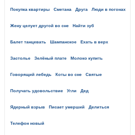
покупка квартиры
сметана
друга
люди в погонах
жену целует другой во сне
найти зуб
балет танцевать
шампанское
ехать в верх
застолье
зелёный плате
молоко купить
говорящий лебедь
коты во сне
святые
получать удовольствие
угли
дед
ядерный взрыв
писает умерший
делиться
телефон новый