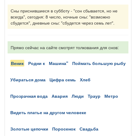
Сны приснившиеся в субботу - "сон сбывается, но не
всегда", сегодня: 8 число, ночные сны: "возможно
сбудется", дневные сны: "сбудется через семь лет".
Прямо сейчас на сайте смотрят толкования для снов:
веник
родни к
машина"
поймать большую рыбу
убираться дома
цифра семь
хлеб
прозрачная вода
авария
люди
траур
метро
видеть платье на другом человеке
золотые цепочки
поросенок
свадьба