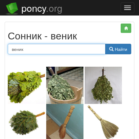
poncy
.org
Нави
Сонник - веник
Найти