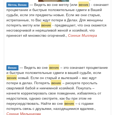
— Видеть во сне метлу (или
веник
) - означает
Метла, Веник
процветание и быстрые положительные сдвиги в Вашей
судьбе, если эти предметы новые. Если же они старые,
истрепанные, то Вас ждут потери в Делах. Для женщины
потерять метлу или
веник
- предвещает, что она окажется
несговорчивой и неряшливой женой и хозяйкой, что
принесет ей множество огорчений.,
Сонник Миллера
— Видеть во сне
веник
– это означает процветание
Веник
и быстрые положительные сдвиги в вашей судьбе, если
веник
новый. Если он старый и вылезший – вас ждут
потери в делах. Потерять
веник
– рискуете прослыть
сварливой бабой и никчемной хозяйкой. Покупать –
начнете корректировать свое поведение, избавляясь от
недостатков, однако смотрите, как бы при этом не
переусердствовать. Найти во сне
веник
– с годами
потерять связь с друзьями, находящимися вдалеке.,
Сонник Мельникова