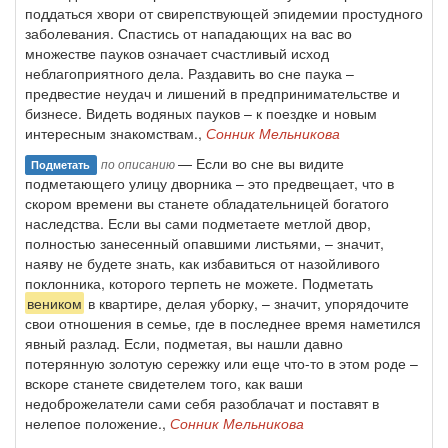
поддаться хвори от свирепствующей эпидемии простудного
заболевания. Спастись от нападающих на вас во
множестве пауков означает счастливый исход
неблагоприятного дела. Раздавить во сне паука –
предвестие неудач и лишений в предпринимательстве и
бизнесе. Видеть водяных пауков – к поездке и новым
интересным знакомствам.,
Сонник Мельникова
— Если во сне вы видите
по описанию
Подметать
подметающего улицу дворника – это предвещает, что в
скором времени вы станете обладательницей богатого
наследства. Если вы сами подметаете метлой двор,
полностью занесенный опавшими листьями, – значит,
наяву не будете знать, как избавиться от назойливого
поклонника, которого терпеть не можете. Подметать
веником
в квартире, делая уборку, – значит, упорядочите
свои отношения в семье, где в последнее время наметился
явный разлад. Если, подметая, вы нашли давно
потерянную золотую сережку или еще что-то в этом роде –
вскоре станете свидетелем того, как ваши
недоброжелатели сами себя разоблачат и поставят в
нелепое положение.,
Сонник Мельникова