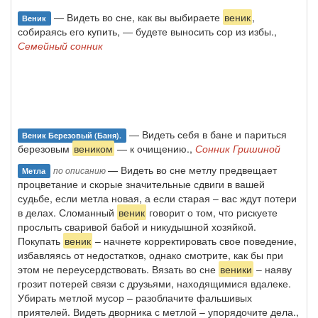
— Видеть во сне, как вы выбираете
веник
,
Веник
собираясь его купить, — будете выносить сор из избы.,
Семейный сонник
— Видеть себя в бане и париться
Веник Березовый (баня).
березовым
веником
— к очищению.,
Сонник Гришиной
— Видеть во сне метлу предвещает
по описанию
Метла
процветание и скорые значительные сдвиги в вашей
судьбе, если метла новая, а если старая – вас ждут потери
в делах. Сломанный
веник
говорит о том, что рискуете
прослыть сваривой бабой и никудышной хозяйкой.
Покупать
веник
– начнете корректировать свое поведение,
избавляясь от недостатков, однако смотрите, как бы при
этом не переусердствовать. Вязать во сне
веники
– наяву
грозит потерей связи с друзьями, находящимися вдалеке.
Убирать метлой мусор – разоблачите фальшивых
приятелей. Видеть дворника с метлой – упорядочите дела.,