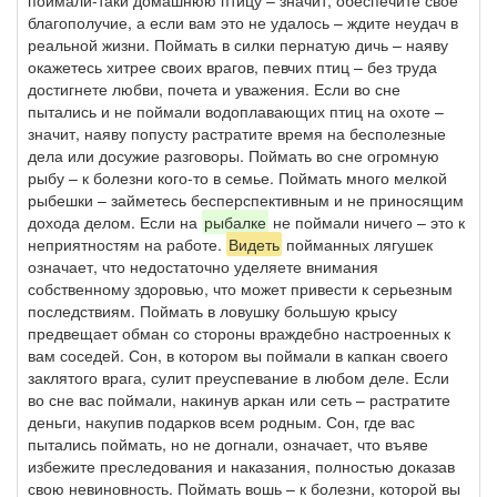
поймали-таки домашнюю птицу – значит, обеспечите свое
благополучие, а если вам это не удалось – ждите неудач в
реальной жизни. Поймать в силки пернатую дичь – наяву
окажетесь хитрее своих врагов, певчих птиц – без труда
достигнете любви, почета и уважения. Если во сне
пытались и не поймали водоплавающих птиц на охоте –
значит, наяву попусту растратите время на бесполезные
дела или досужие разговоры. Поймать во сне огромную
рыбу – к болезни кого-то в семье. Поймать много мелкой
рыбешки – займетесь бесперспективным и не приносящим
дохода делом. Если на
рыбалке
не поймали ничего – это к
неприятностям на работе.
Видеть
пойманных лягушек
означает, что недостаточно уделяете внимания
собственному здоровью, что может привести к серьезным
последствиям. Поймать в ловушку большую крысу
предвещает обман со стороны враждебно настроенных к
вам соседей. Сон, в котором вы поймали в капкан своего
заклятого врага, сулит преуспевание в любом деле. Если
во сне вас поймали, накинув аркан или сеть – растратите
деньги, накупив подарков всем родным. Сон, где вас
пытались поймать, но не догнали, означает, что въяве
избежите преследования и наказания, полностью доказав
свою невиновность. Поймать вошь – к болезни, которой вы