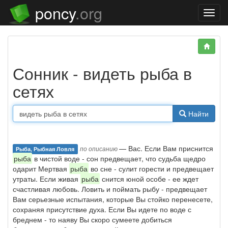
poncy
.org
Нави
Сонник - видеть рыба в
сетях
Найти
— Вас. Если Вам приснится
по описанию
Рыба, Рыбная Ловля
рыба
в чистой воде - сон предвещает, что судьба щедро
одарит Мертвая
рыба
во сне - сулит горести и предвещает
утраты. Если живая
рыба
снится юной особе - ее ждет
счастливая любовь. Ловить и поймать рыбу - предвещает
Вам серьезные испытания, которые Вы стойко перенесете,
сохраняя присутствие духа. Если Вы идете по воде с
бреднем - то наяву Вы скоро сумеете добиться