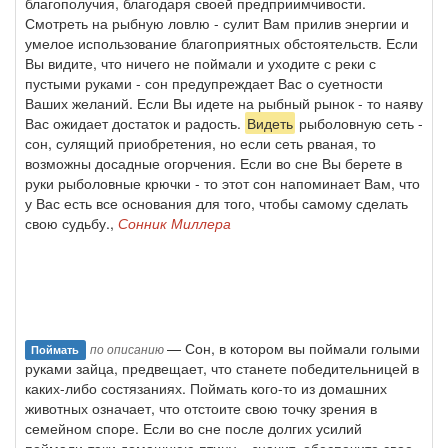
благополучия, благодаря своей предприимчивости.
Смотреть на рыбную ловлю - сулит Вам прилив энергии и
умелое использование благоприятных обстоятельств. Если
Вы видите, что ничего не поймали и уходите с реки с
пустыми руками - сон предупреждает Вас о суетности
Ваших желаний. Если Вы идете на рыбный рынок - то наяву
Вас ожидает достаток и радость.
Видеть
рыболовную сеть -
сон, сулящий приобретения, но если сеть рваная, то
возможны досадные огорчения. Если во сне Вы берете в
руки рыболовные крючки - то этот сон напоминает Вам, что
у Вас есть все основания для того, чтобы самому сделать
свою судьбу.,
Сонник Миллера
— Сон, в котором вы поймали голыми
по описанию
Поймать
руками зайца, предвещает, что станете победительницей в
каких-либо состязаниях. Поймать кого-то из домашних
животных означает, что отстоите свою точку зрения в
семейном споре. Если во сне после долгих усилий