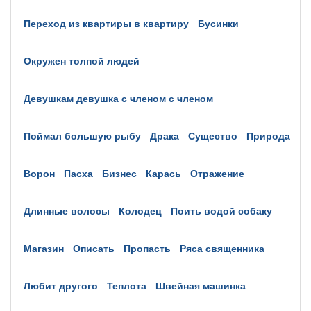
переход из квартиры в квартиру
бусинки
окружен толпой людей
девушкам девушка с членом с членом
поймал большую рыбу
драка
существо
природа
ворон
пасха
бизнес
карась
отражение
длинные волосы
колодец
поить водой собаку
магазин
описать
пропасть
ряса священника
любит другого
теплота
швейная машинка