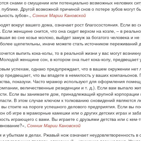
яются снами о смущении или потенциально возможных неловких си
 публике. Другой возможной причиной снов о потере зубов могут б
ьность зубов».,
Сонник Марии Кановской
одят вокруг вашего дома, означает рост благосостояния. Если во с
 Если женщине снится, что она сидит верхом на козле, – в реально
шая во сне козье молоко, выйдет замуж за богатого человека и не
 более щепетильны, иначе можете стать источником переживаний д
хочется выпить кока-колы, то в реальной жизни у вас могут возни
! Молодой женщине сон, в котором она пьет кока-колу, предвещает
вым успехам, однако предупреждает, что в вашем окружении нет л
ор предвещает, что вы впадете в немилость у ваших компаньонов
вства, показухи. Часто мрамор используют для оформления помеще
омпании, величественные резиденции и т. д.). Если вам выпало жит
сти. Если вы занимаете дом, принадлежащий крупной корпорации и
асти. В этом случае ключом к толкованию сновидений являются л
о вы стоите на пороге успешного делового предприятия. Если вы по
Сон об игре в мраморные камешки или о других детских играх и заб
сть играющего с вами. Вы играете с друзьями детства или с кем-т
евнование?»,
Сонник Марии Кановской
ам и убыткам в делах. Ржавый нож означает неудовлетворенность 