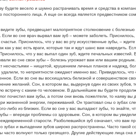
у будете весело и шумно растрачивать время и средства в компани
 постороннего лица. А еще он всегда является предвестником со
 видите зубы, предвещает малоприятное столкновение с болезнью
. Если во сне врач вырвал вам зуб – можете заболеть. Приснилось, 
счастье. Приснилось, что у вас во рту искусственные зубы, – ждит
ак как у вас есть враги, которые так и ждут шанс вам навредить. 
Приснилось, что у вас выпал один зуб, ждите печальных известий. 
вали во сне свои зубы – болезнь угрожает вам или вашим родным. 
ат несчастьями – нищетой, крушением личных планов и надежд, б
 удалили, то неприятности ожидают именно вас. Привиделось, что 
нное. Если во сне вы восхищались белизной и совершенством свои
ение желаний. Сон, в котором вы, выдернув один из своих зубов, т
ю встречу с каким-то человеком. В дальнейшем вы будете продолжа
олог почистил вам зубы, а потом они вновь пожелтели, то наяву в
и жизненной энергии, переживаний. Он трактовал сны о зубах сле
ого-либо из близких. Если во сне у вас выпадают зубы, то знайте,
убы – впереди проблемы со здоровьем. Сон, в котором вы увидели 
реждевременной старости. Разболевшийся зуб означает, что вам п
о зубах и выпадении зубов широко распространены. Часто такой сон
бы часто волнуют только грезящего. Другие действующие лица сна 