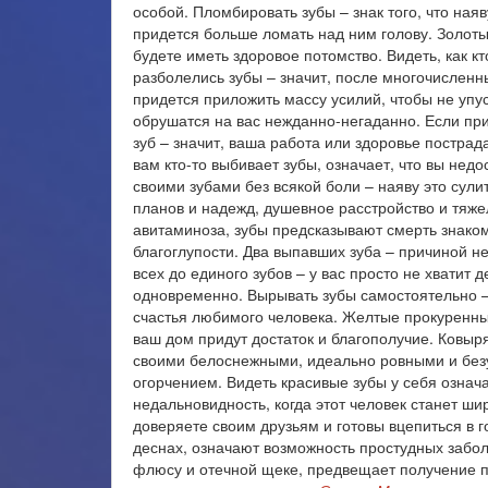
особой. Пломбировать зубы – знак того, что ная
придется больше ломать над ним голову. Золоты
будете иметь здоровое потомство. Видеть, как кт
разболелись зубы – значит, после многочислен
придется приложить массу усилий, чтобы не упу
обрушатся на вас нежданно-негаданно. Если при
зуб – значит, ваша работа или здоровье пострад
вам кто-то выбивает зубы, означает, что вы недо
своими зубами без всякой боли – наяву это сул
планов и надежд, душевное расстройство и тяже
авитаминоза, зубы предсказывают смерть знаком
благоглупости. Два выпавших зуба – причиной н
всех до единого зубов – у вас просто не хватит 
одновременно. Вырывать зубы самостоятельно – т
счастья любимого человека. Желтые прокуренные
ваш дом придут достаток и благополучие. Ковыря
своими белоснежными, идеально ровными и безуп
огорчением. Видеть красивые зубы у себя означа
недальновидность, когда этот человек станет шир
доверяете своим друзьям и готовы вцепиться в 
деснах, означают возможность простудных забо
флюсу и отечной щеке, предвещает получение п