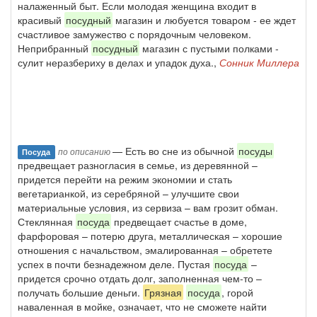
налаженный быт. Если молодая женщина входит в
красивый
посудный
магазин и любуется товаром - ее ждет
счастливое замужество с порядочным человеком.
Неприбранный
посудный
магазин с пустыми полками -
сулит неразбериху в делах и упадок духа.,
Сонник Миллера
— Есть во сне из обычной
посуды
по описанию
Посуда
предвещает разногласия в семье, из деревянной –
придется перейти на режим экономии и стать
вегетарианкой, из серебряной – улучшите свои
материальные условия, из сервиза – вам грозит обман.
Стеклянная
посуда
предвещает счастье в доме,
фарфоровая – потерю друга, металлическая – хорошие
отношения с начальством, эмалированная – обретете
успех в почти безнадежном деле. Пустая
посуда
–
придется срочно отдать долг, заполненная чем-то –
получать большие деньги.
Грязная
посуда
, горой
наваленная в мойке, означает, что не сможете найти