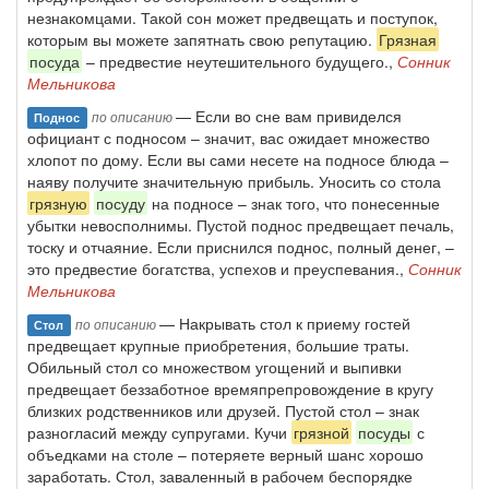
незнакомцами. Такой сон может предвещать и поступок,
которым вы можете запятнать свою репутацию.
Грязная
посуда
– предвестие неутешительного будущего.,
Сонник
Мельникова
— Если во сне вам привиделся
по описанию
Поднос
официант с подносом – значит, вас ожидает множество
хлопот по дому. Если вы сами несете на подносе блюда –
наяву получите значительную прибыль. Уносить со стола
грязную
посуду
на подносе – знак того, что понесенные
убытки невосполнимы. Пустой поднос предвещает печаль,
тоску и отчаяние. Если приснился поднос, полный денег, –
это предвестие богатства, успехов и преуспевания.,
Сонник
Мельникова
— Накрывать стол к приему гостей
по описанию
Стол
предвещает крупные приобретения, большие траты.
Обильный стол со множеством угощений и выпивки
предвещает беззаботное времяпрепровождение в кругу
близких родственников или друзей. Пустой стол – знак
разногласий между супругами. Кучи
грязной
посуды
с
объедками на столе – потеряете верный шанс хорошо
заработать. Стол, заваленный в рабочем беспорядке