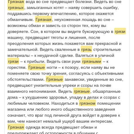
Грязная
вода во сне предвещает болезни. Видеть во сне
грязных
, замызганных котят – наяву совершить ошибку,
поддавшись первому впечатлению, которое окажется
обманчивым.
Грязная
, неухоженная лошадь во сне –
возможны обман и зависть со сторон тех, кому вы
доверяете. Сон, в котором вы видите буксирующую в
грязи
машину, предвещает тяготы и лишения, после
преодоления которых жизнь покажется вам прекрасной и
замечательной. Видеть сваленные в
грязь
строительные
материалы – к неудачной сделке. Валяться в уличной
грязи
– к прибыли. Видеть свои руки
грязными
– к
горестям.
Грязные
ногти – к позору, если наяву вы не
поменяете свою точку зрения, согласуясь с объективными
обстоятельствами.
Грязные
занавески, увиденные во сне,
предвещают унизительные упреки и ссоры на почве
взаимного непонимания. Видеть
грязные
, обшарпанные
дома – к ухудшению здоровья, упадку в делах и ссорах с
любимым человеком. Находиться в
грязном
помещении
магазина или любого иного общественного заведения
означает, что враг под личиной друга войдет в доверие к
вам, чем нанесет немалый ущерб вашим интересам.
Грязная
одежда всегда предвещает обман и
предупреждает об осторожности в общении с