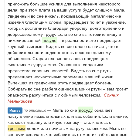
приложить большие усилия для выполнения некоторого
дела; при этом плата за ваши услуги будет слишком мала.
Увиденный во сне никель, покрывающий металлические
изделия блестящим слоем, предвещает почет и уважение,
которых достигните благодаря упорству, долготерпению и
добросовестному труду. Если во сне вы готовите пищу в
никелированной
посуде
– в реальности это предвещает
крупный выигрыш. Видеть во сне олово означает, что в
действительности подвергнетесь несправедливому
обвинению. Старая оловянная ложка предвещает
счастливое супружество. Оловянные солдатики –
предвестие хороших новостей. Видеть во сне ртуть
предвещает несчастливые перемены в вашей жизни.
Вытекшая из градусника ртуть предвещает болезнь.
Собирать во сне разбегающиеся шарики ртути – вам грозит
опасность разлучиться с любимым человеком.,
Сонник
Мельникова
— Мыть во сне
посуду
означает
по описанию
Мытье
наступление нежелательных для вас событий. Если видите,
как моют машину или иную технику – столкнетесь с
грязным
делом или нечистым на руку человеком. Мыть во
сне руки означает, что избавитесь от многих забот, которые