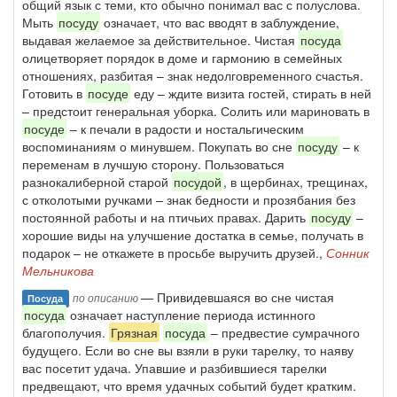
общий язык с теми, кто обычно понимал вас с полуслова.
Мыть
посуду
означает, что вас вводят в заблуждение,
выдавая желаемое за действительное. Чистая
посуда
олицетворяет порядок в доме и гармонию в семейных
отношениях, разбитая – знак недолговременного счастья.
Готовить в
посуде
еду – ждите визита гостей, стирать в ней
– предстоит генеральная уборка. Солить или мариновать в
посуде
– к печали в радости и ностальгическим
воспоминаниям о минувшем. Покупать во сне
посуду
– к
переменам в лучшую сторону. Пользоваться
разнокалиберной старой
посудой
, в щербинах, трещинах,
с отколотыми ручками – знак бедности и прозябания без
постоянной работы и на птичьих правах. Дарить
посуду
–
хорошие виды на улучшение достатка в семье, получать в
подарок – не откажете в просьбе выручить друзей.,
Сонник
Мельникова
— Привидевшаяся во сне чистая
по описанию
Посуда
посуда
означает наступление периода истинного
благополучия.
Грязная
посуда
– предвестие сумрачного
будущего. Если во сне вы взяли в руки тарелку, то наяву
вас посетит удача. Упавшие и разбившиеся тарелки
предвещают, что время удачных событий будет кратким.