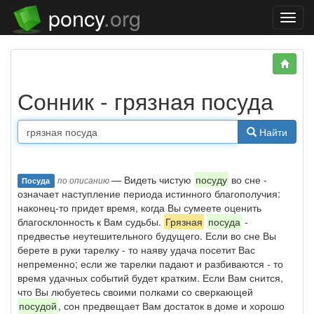
poncy
.org
Нави
Сонник - грязная посуда
Найти
— Видеть чистую
посуду
во сне -
по описанию
Посуда
означает наступление периода истинного благополучия:
наконец-то придет время, когда Вы сумеете оценить
благосклонность к Вам судьбы.
Грязная
посуда
-
предвестье неутешительного будущего. Если во сне Вы
берете в руки тарелку - то наяву удача посетит Вас
непременно; если же тарелки падают и разбиваются - то
время удачных событий будет кратким. Если Вам снится,
что Вы любуетесь своими полками со сверкающей
посудой
, сон предвещает Вам достаток в доме и хорошо