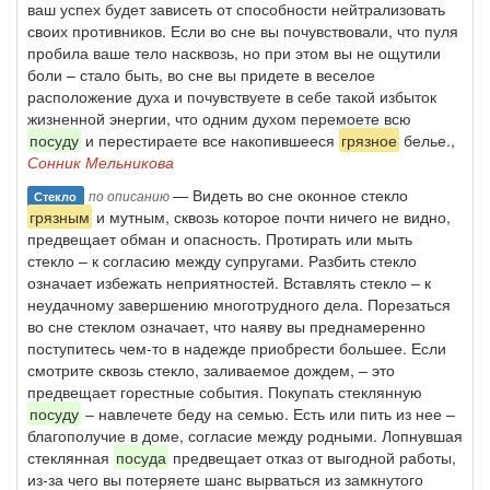
ваш успех будет зависеть от способности нейтрализовать
своих противников. Если во сне вы почувствовали, что пуля
пробила ваше тело насквозь, но при этом вы не ощутили
боли – стало быть, во сне вы придете в веселое
расположение духа и почувствуете в себе такой избыток
жизненной энергии, что одним духом перемоете всю
посуду
и перестираете все накопившееся
грязное
белье.,
Сонник Мельникова
— Видеть во сне оконное стекло
по описанию
Стекло
грязным
и мутным, сквозь которое почти ничего не видно,
предвещает обман и опасность. Протирать или мыть
стекло – к согласию между супругами. Разбить стекло
означает избежать неприятностей. Вставлять стекло – к
неудачному завершению многотрудного дела. Порезаться
во сне стеклом означает, что наяву вы преднамеренно
поступитесь чем-то в надежде приобрести большее. Если
смотрите сквозь стекло, заливаемое дождем, – это
предвещает горестные события. Покупать стеклянную
посуду
– навлечете беду на семью. Есть или пить из нее –
благополучие в доме, согласие между родными. Лопнувшая
стеклянная
посуда
предвещает отказ от выгодной работы,
из-за чего вы потеряете шанс вырваться из замкнутого