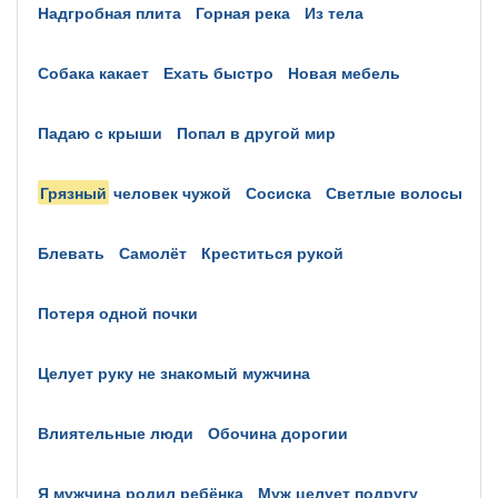
надгробная плита
горная река
из тела
собака какает
ехать быстро
новая мебель
падаю с крыши
попал в другой мир
грязный
человек чужой
сосиска
светлые волосы
блевать
самолёт
креститься рукой
потеря одной почки
целует руку не знакомый мужчина
влиятельные люди
обочина дорогии
я мужчина родил ребёнка
муж целует подругу