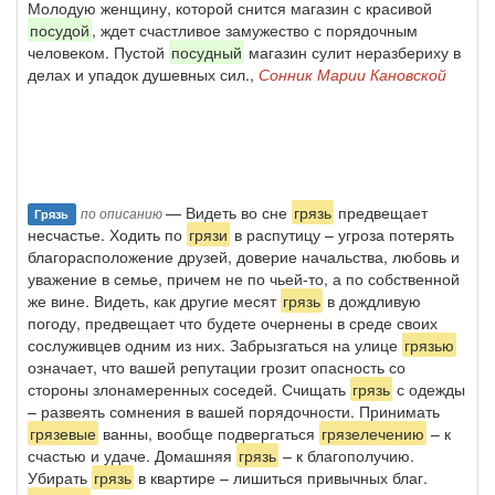
Молодую женщину, которой снится магазин с красивой
посудой
, ждет счастливое замужество с порядочным
человеком. Пустой
посудный
магазин сулит неразбериху в
делах и упадок душевных сил.,
Сонник Марии Кановской
— Видеть во сне
грязь
предвещает
по описанию
Грязь
несчастье. Ходить по
грязи
в распутицу – угроза потерять
благорасположение друзей, доверие начальства, любовь и
уважение в семье, причем не по чьей-то, а по собственной
же вине. Видеть, как другие месят
грязь
в дождливую
погоду, предвещает что будете очернены в среде своих
сослуживцев одним из них. Забрызгаться на улице
грязью
означает, что вашей репутации грозит опасность со
стороны злонамеренных соседей. Счищать
грязь
с одежды
– развеять сомнения в вашей порядочности. Принимать
грязевые
ванны, вообще подвергаться
грязелечению
– к
счастью и удаче. Домашняя
грязь
– к благополучию.
Убирать
грязь
в квартире – лишиться привычных благ.