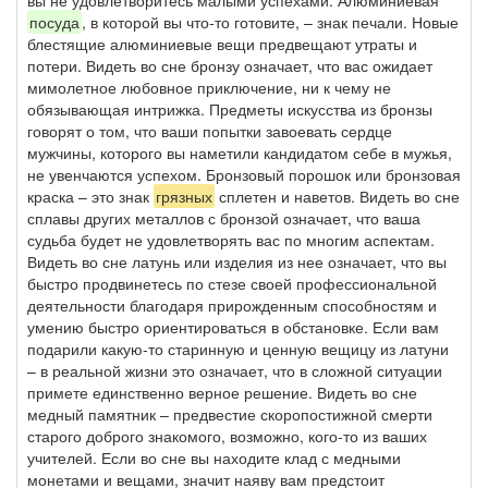
вы не удовлетворитесь малыми успехами. Алюминиевая
посуда
, в которой вы что-то готовите, – знак печали. Новые
блестящие алюминиевые вещи предвещают утраты и
потери. Видеть во сне бронзу означает, что вас ожидает
мимолетное любовное приключение, ни к чему не
обязывающая интрижка. Предметы искусства из бронзы
говорят о том, что ваши попытки завоевать сердце
мужчины, которого вы наметили кандидатом себе в мужья,
не увенчаются успехом. Бронзовый порошок или бронзовая
краска – это знак
грязных
сплетен и наветов. Видеть во сне
сплавы других металлов с бронзой означает, что ваша
судьба будет не удовлетворять вас по многим аспектам.
Видеть во сне латунь или изделия из нее означает, что вы
быстро продвинетесь по стезе своей профессиональной
деятельности благодаря прирожденным способностям и
умению быстро ориентироваться в обстановке. Если вам
подарили какую-то старинную и ценную вещицу из латуни
– в реальной жизни это означает, что в сложной ситуации
примете единственно верное решение. Видеть во сне
медный памятник – предвестие скоропостижной смерти
старого доброго знакомого, возможно, кого-то из ваших
учителей. Если во сне вы находите клад с медными
монетами и вещами, значит наяву вам предстоит