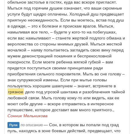
обильное застолье в гостях, куда вас вскоре пригласят.
Мыться под горячим душем означает, что ваши скромные
услуги будут щедро оплачены. Холодный душ предвещает
приятную неожиданность. Если вы моетесь, встав под душ
в одежде, – это к болезни и проискам врагов. Мыться,
намыливая все тело, – будете у кого-то на побегушках,
если вас намыливают – станете жертвой подлого обмана и
вероломства со стороны мнимых друзей. Мыться жесткой
мочалкой – наяву попытаетесь загладить свою вину перед
мужем демонстрацией покаяния и беспрекословной
покорности. Если моете ребенка мягкой губкой – вам
придется поступиться своими принципами ради
приобретения сильного покровителя. Мыть во сне голову –
знак супружеской измены. Если при мытье головы
пользуетесь хорошим шампунем – значит, встрянете в
грязное
дело под угрозой шантажа и разоблачения тайной
любовной связи. Мыть голову кому-то или видеть, как ее
моют себе другие – вскоре отправитесь в интересное
путешествие, которое доставит вам много приятного.,
Сонник Мельникова
— Сон, в котором вы попали под град
по описанию
Пуля
пуль, находясь в зоне боевых действий, предвещает, что