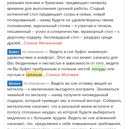
разными книгами и бумагами, предвещает нехватку
времени для выполнения срочной работы. Старый
колченогий стол предвещает ссоры в семье, новый
полированный – наяву будете не удовлетворены своим
положением, журнальный столик – к утратам и печали,
письменный – успех в соперничестве, мраморный стол – к
дорогому подарку, биллиардный стол – раздоры среди
друзей.,
Сонник Мельникова
— Видеть в сне буфет знаменует
по описанию
Буфет
удовольствие и комфорт. Этот же сон может означать для
Вас безденежье и несчастье в зависимости от того, видите
ли Вы буфет прибранным и полным чистой
посуды
или
пустым и
грязным
.,
Сонник Миллера
— Видеть во сне отливку вещей из
по описанию
Металл
металла – к заключению выгодного контракта. Заниматься
чеканкой по металлу – наяву получите неожиданный
подарок, который приведет вас в полный восторг. Собирать
металлолом означает, что в реальной жизни вступите в
полосу сплошных неудач, из которой будете выбираться
медленно и с большим трудом. Видеть во сне алюминий
означает, что, предъявляя к себе повышенные требования,