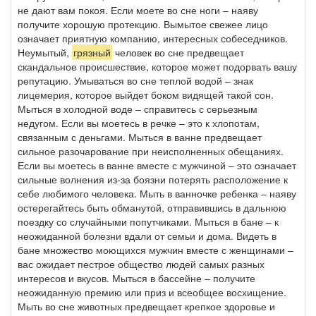
не дают вам покоя. Если моете во сне ноги – наяву
получите хорошую протекцию. Вымытое свежее лицо
означает приятную компанию, интересных собеседников.
Неумытый,
грязный
человек во сне предвещает
скандальное происшествие, которое может подорвать вашу
репутацию. Умываться во сне теплой водой – знак
лицемерия, которое выйдет боком видящей такой сон.
Мыться в холодной воде – справитесь с серьезным
недугом. Если вы моетесь в речке – это к хлопотам,
связанным с деньгами. Мыться в ванне предвещает
сильное разочарование при неисполненных обещаниях.
Если вы моетесь в ванне вместе с мужчиной – это означает
сильные волнения из-за боязни потерять расположение к
себе любимого человека. Мыть в ванночке ребенка – наяву
остерегайтесь быть обманутой, отправившись в дальнюю
поездку со случайными попутчиками. Мыться в бане – к
неожиданной болезни вдали от семьи и дома. Видеть в
бане множество моющихся мужчин вместе с женщинами –
вас ожидает пестрое общество людей самых разных
интересов и вкусов. Мыться в бассейне – получите
неожиданную премию или приз и всеобщее восхищение.
Мыть во сне животных предвещает крепкое здоровье и