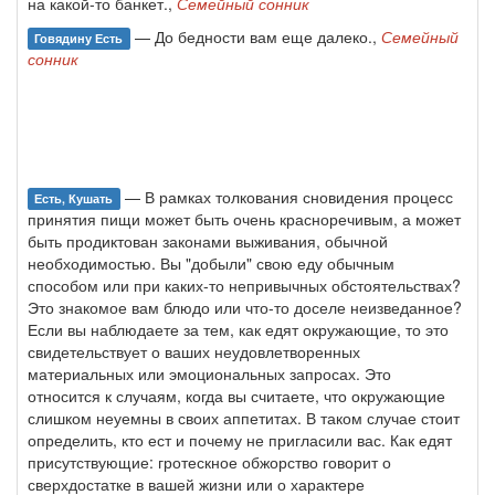
на какой-то банкет.,
Семейный сонник
— До бедности вам еще далеко.,
Семейный
Говядину Есть
сонник
— В рамках толкования сновидения процесс
Есть, Кушать
принятия пищи может быть очень красноречивым, а может
быть продиктован законами выживания, обычной
необходимостью. Вы "добыли" свою еду обычным
способом или при каких-то непривычных обстоятельствах?
Это знакомое вам блюдо или что-то доселе неизведанное?
Если вы наблюдаете за тем, как едят окружающие, то это
свидетельствует о ваших неудовлетворенных
материальных или эмоциональных запросах. Это
относится к случаям, когда вы считаете, что окружающие
слишком неуемны в своих аппетитах. В таком случае стоит
определить, кто ест и почему не пригласили вас. Как едят
присутствующие: гротескное обжорство говорит о
сверхдостатке в вашей жизни или о характере