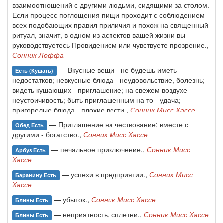
взаимоотношений с другими людьми, сидящими за столом.
Если процесс поглощения пищи проходит с соблюдением
всех подобающих правил приличия и похож на священный
ритуал, значит, в одном из аспектов вашей жизни вы
руководствуетесь Провидением или чувствуете прозрение.,
Сонник Лоффа
— Вкусные вещи - не будешь иметь
Есть (кушать)
недостатков; невкусные блюда - неудовольствие, болезнь;
видеть кушающих - приглашение; на свежем воздухе -
неустоичивость; быть приглашенным на то - удача;
пригорелые блюда - плохие вести.,
Сонник Мисс Хассе
— Приглашение на чествование; вместе с
Обед Есть
другими - богатство.,
Сонник Мисс Хассе
— печальное приключение.,
Сонник Мисс
Арбуз Есть
Хассе
— успехи в предприятии.,
Сонник Мисс
Баранину Есть
Хассе
— убыток.,
Сонник Мисс Хассе
Блины Есть
— неприятность, сплетни.,
Сонник Мисс Хассе
Блины Есть