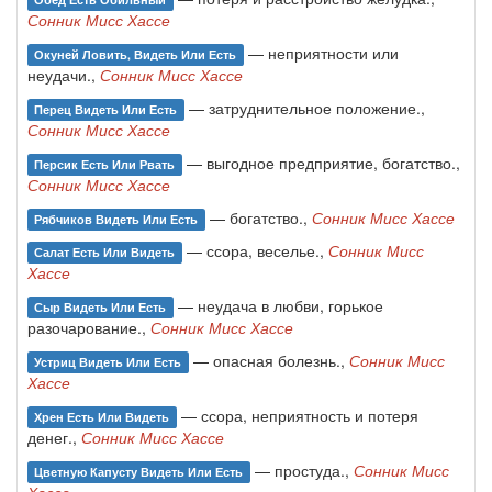
Сонник Мисс Хассе
— неприятности или
Окуней Ловить, Видеть Или Есть
неудачи.,
Сонник Мисс Хассе
— затруднительное положение.,
Перец Видеть Или Есть
Сонник Мисс Хассе
— выгодное предприятие, богатство.,
Персик Есть Или Рвать
Сонник Мисс Хассе
— богатство.,
Сонник Мисс Хассе
Рябчиков Видеть Или Есть
— ссора, веселье.,
Сонник Мисс
Салат Есть Или Видеть
Хассе
— неудача в любви, горькое
Сыр Видеть Или Есть
разочарование.,
Сонник Мисс Хассе
— опасная болезнь.,
Сонник Мисс
Устриц Видеть Или Есть
Хассе
— ссора, неприятность и потеря
Хрен Есть Или Видеть
денег.,
Сонник Мисс Хассе
— простуда.,
Сонник Мисс
Цветную Капусту Видеть Или Есть