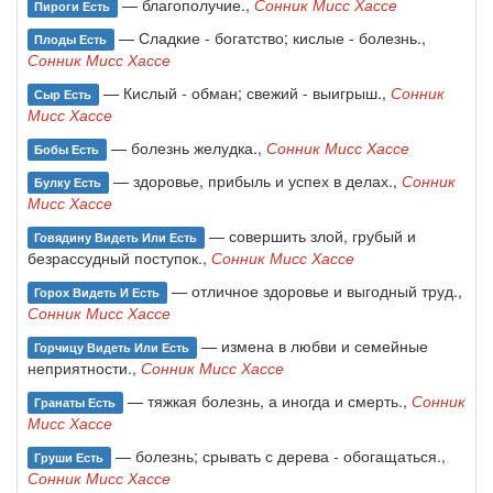
— благополучие.,
Сонник Мисс Хассе
Пироги Есть
— Сладкие - богатство; кислые - болезнь.,
Плоды Есть
Сонник Мисс Хассе
— Кислый - обман; свежий - выигрыш.,
Сонник
Сыр Есть
Мисс Хассе
— болезнь желудка.,
Сонник Мисс Хассе
Бобы Есть
— здоровье, прибыль и успех в делах.,
Сонник
Булку Есть
Мисс Хассе
— совершить злой, грубый и
Говядину Видеть Или Есть
безрассудный поступок.,
Сонник Мисс Хассе
— отличное здоровье и выгодный труд.,
Горох Видеть И Есть
Сонник Мисс Хассе
— измена в любви и семейные
Горчицу Видеть Или Есть
неприятности.,
Сонник Мисс Хассе
— тяжкая болезнь, а иногда и смерть.,
Сонник
Гранаты Есть
Мисс Хассе
— болезнь; срывать с дерева - обогащаться.,
Груши Есть
Сонник Мисс Хассе