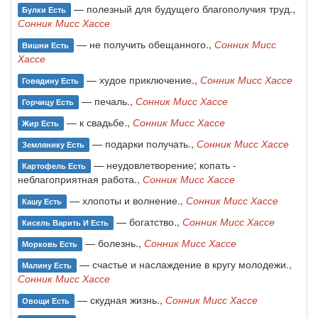
— полезный для будущего благополучия труд.,
Булки Есть
Сонник Мисс Хассе
— не получить обещанного.,
Сонник Мисс
Вишни Есть
Хассе
— худое приключение.,
Сонник Мисс Хассе
Говядину Есть
— печаль.,
Сонник Мисс Хассе
Горчицу Есть
— к свадьбе.,
Сонник Мисс Хассе
Жир Есть
— подарки получать.,
Сонник Мисс Хассе
Землянику Есть
— неудовлетворение; копать -
Картофель Есть
неблагоприятная работа.,
Сонник Мисс Хассе
— хлопоты и волнение.,
Сонник Мисс Хассе
Кашу Есть
— богатство.,
Сонник Мисс Хассе
Кисель Варить И Есть
— болезнь.,
Сонник Мисс Хассе
Морковь Есть
— счастье и наслаждение в кругу молодежи.,
Малину Есть
Сонник Мисс Хассе
— скудная жизнь.,
Сонник Мисс Хассе
Овощи Есть