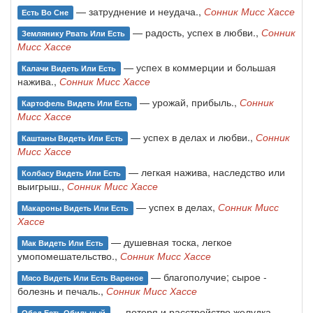
— затруднение и неудача.,
Сонник Мисс Хассе
Есть Во Сне
— радость, успех в любви.,
Сонник
Землянику Рвать Или Есть
Мисс Хассе
— успех в коммерции и большая
Калачи Видеть Или Есть
нажива.,
Сонник Мисс Хассе
— урожай, прибыль.,
Сонник
Картофель Видеть Или Есть
Мисс Хассе
— успех в делах и любви.,
Сонник
Каштаны Видеть Или Есть
Мисс Хассе
— легкая нажива, наследство или
Колбасу Видеть Или Есть
выигрыш.,
Сонник Мисс Хассе
— успех в делах,
Сонник Мисс
Макароны Видеть Или Есть
Хассе
— душевная тоска, легкое
Мак Видеть Или Есть
умопомешательство.,
Сонник Мисс Хассе
— благополучие; сырое -
Мясо Видеть Или Есть Вареное
болезнь и печаль.,
Сонник Мисс Хассе
— потеря и расстройство желудка.,
Обед Есть Обильный