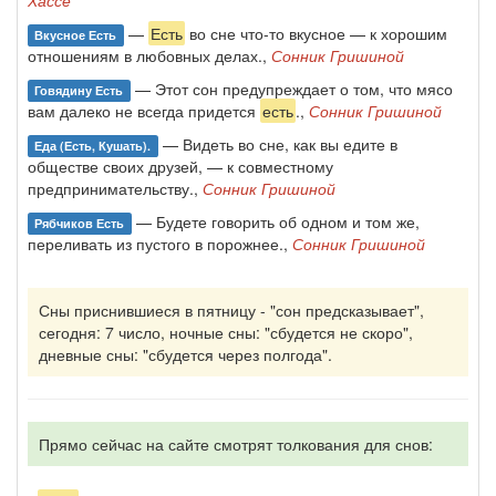
Хассе
—
Есть
во сне что-то вкусное — к хорошим
Вкусное Есть
отношениям в любовных делах.,
Сонник Гришиной
— Этот сон предупреждает о том, что мясо
Говядину Есть
вам далеко не всегда придется
есть
.,
Сонник Гришиной
— Видеть во сне, как вы едите в
Еда (есть, Кушать).
обществе своих друзей, — к совместному
предпринимательству.,
Сонник Гришиной
— Будете говорить об одном и том же,
Рябчиков Есть
переливать из пустого в порожнее.,
Сонник Гришиной
Сны приснившиеся в пятницу - "сон предсказывает",
сегодня: 7 число, ночные сны: "сбудется не скоро",
дневные сны: "сбудется через полгода".
Прямо сейчас на сайте смотрят толкования для снов: