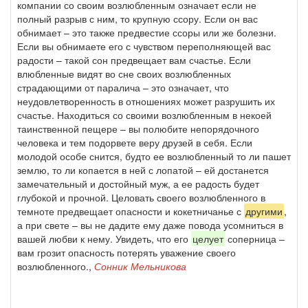
компании со своим возлюбленным означает если не
полный разрыв с ним, то крупную ссору. Если он вас
обнимает – это также предвестие ссоры или же болезни.
Если вы обнимаете его с чувством переполняющей вас
радости – такой сон предвещает вам счастье. Если
влюбленные видят во сне своих возлюбленных
страдающими от паралича – это означает, что
неудовлетворенность в отношениях может разрушить их
счастье. Находиться со своими возлюбленным в некоей
таинственной пещере – вы полюбите непорядочного
человека и тем подорвете веру друзей в себя. Если
молодой особе снится, будто ее возлюбленный то ли пашет
землю, то ли копается в ней с лопатой – ей достанется
замечательный и достойный муж, а ее радость будет
глубокой и прочной. Целовать своего возлюбленного в
темноте предвещает опасности и кокетничанье с
другими
,
а при свете – вы не дадите ему даже повода усомниться в
вашей любви к нему. Увидеть, что его
целует
соперница –
вам грозит опасность потерять уважение своего
возлюбленного.,
Сонник Мельникова