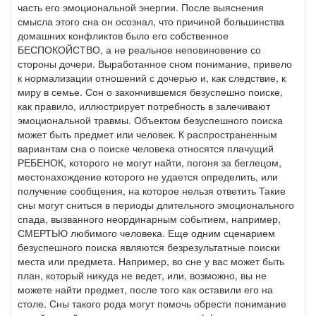
часть его эмоциональной энергии. После выяснения
смысла этого сна он осознал, что причиной большинства
домашних конфликтов было его собственное
БЕСПОКОЙСТВО, а не реальное неповиновение со
стороны дочери. Выработанное сном понимание, привело
к нормализации отношений с дочерью и, как следствие, к
миру в семье. Сон о закончившемся безуспешно поиске,
как правило, иллюстрирует потребность в залечивают
эмоциональной травмы. Объектом безуспешного поиска
может быть предмет или человек. К распространенным
вариантам сна о поиске человека относятся плачущий
РЕБЕНОК, которого не могут найти, погоня за беглецом,
местонахождение которого не удается определить, или
получение сообщения, на которое нельзя ответить Такие
сны могут сниться в периоды длительного эмоционального
спада, вызванного неординарным событием, например,
СМЕРТЬЮ любимого человека. Еще одним сценарием
безуспешного поиска являются безрезультатные поиски
места или предмета. Например, во сне у вас может быть
план, который никуда не ведет, или, возможно, вы не
можете найти предмет, после того как оставили его на
столе. Сны такого рода могут помочь обрести понимание