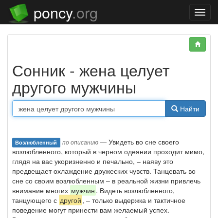
poncy
.org
Нави
Сонник - жена целует
другого мужчины
Найти
— Увидеть во сне своего
по описанию
Возлюбленный
возлюбленного, который в черном одеянии проходит мимо,
глядя на вас укоризненно и печально, – наяву это
предвещает охлаждение дружеских чувств. Танцевать во
сне со своим возлюбленным – в реальной жизни привлечь
внимание многих
мужчин
. Видеть возлюбленного,
танцующего с
другой
, – только выдержка и тактичное
поведение могут принести вам желаемый успех.