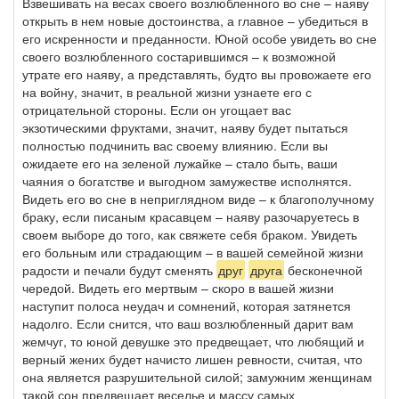
Взвешивать на весах своего возлюбленного во сне – наяву
открыть в нем новые достоинства, а главное – убедиться в
его искренности и преданности. Юной особе увидеть во сне
своего возлюбленного состарившимся – к возможной
утрате его наяву, а представлять, будто вы провожаете его
на войну, значит, в реальной жизни узнаете его с
отрицательной стороны. Если он угощает вас
экзотическими фруктами, значит, наяву будет пытаться
полностью подчинить вас своему влиянию. Если вы
ожидаете его на зеленой лужайке – стало быть, ваши
чаяния о богатстве и выгодном замужестве исполнятся.
Видеть его во сне в неприглядном виде – к благополучному
браку, если писаным красавцем – наяву разочаруетесь в
своем выборе до того, как свяжете себя браком. Увидеть
его больным или страдающим – в вашей семейной жизни
радости и печали будут сменять
друг
друга
бесконечной
чередой. Видеть его мертвым – скоро в вашей жизни
наступит полоса неудач и сомнений, которая затянется
надолго. Если снится, что ваш возлюбленный дарит вам
жемчуг, то юной девушке это предвещает, что любящий и
верный жених будет начисто лишен ревности, считая, что
она является разрушительной силой; замужним женщинам
такой сон предвещает веселье и массу самых