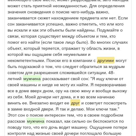
может стать приятной неожиданностью. Для определения
значения сновидения о поиске чего-нибудь важно,
заканчивается сюжет нахождением предмета или нет. Если
сон заканчивается успешно, важно отметить, что или кого
вы искали и как эти объекты были найдены. Подумайте о
связи, которая существует между объектом и тем, кто
помог его найти (если такое лицо было). Во многих случаях
объект, который теряется, отражает ту область жизни, в
которой мы ощущаем себя неумелыми и
некомпетентными. Поиски его в компании с
другими
могут
быть подсказкой о том, что следует обратиться за мудрым
советом для разрешения сложившейся ситуации. 48-
летний
мужчина
рассказывает свой сон: "Я ищу ключи от
своей машины и нигде не моту их найти. Я переворачиваю
все в доме вверх дном, ору на свою жену и вообще выхожу
из себя. Моей дочери нет дома, и я во всем начинаю
винить ее. Внезапно входит ее
друг
и советует посмотреть
в замке входной двери. Я так и делаю. Мои ключи там."
Этот сон о поиске интересен тем, что в своем подробном
рассказе
мужчина
показал, как сильно он беспокоится по
поводу того, что его дочь водит машину. Ощущение потери
контроля над жизнью своей дочери поглощало большую