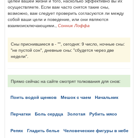
целей вашей жизни и того, насколько эффективно вы их
осуществляете. Если вам часто снятся такие сны,
возможно, вам следует проверить согласуются ли между
собой ваши цели и поведение, или они являются
взаимоисключающими.,
Сонник Лоффа
Сны приснившиеся в - "", сегодня: 9 число, ночные сны:
"не пустой сон", дневные сны: "сбудется через две
недели".
Прямо сейчас на сайте смотрят толкования для снов:
поить водой щенков
мешок с чаем
начальник
перчатки
боль сердца
золотая
рубить мясо
репях
гладить белье
человеческие фигуры в небе