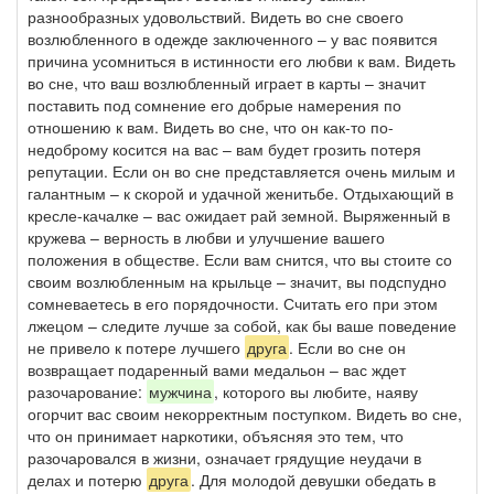
разнообразных удовольствий. Видеть во сне своего
возлюбленного в одежде заключенного – у вас появится
причина усомниться в истинности его любви к вам. Видеть
во сне, что ваш возлюбленный играет в карты – значит
поставить под сомнение его добрые намерения по
отношению к вам. Видеть во сне, что он как-то по-
недоброму косится на вас – вам будет грозить потеря
репутации. Если он во сне представляется очень милым и
галантным – к скорой и удачной женитьбе. Отдыхающий в
кресле-качалке – вас ожидает рай земной. Выряженный в
кружева – верность в любви и улучшение вашего
положения в обществе. Если вам снится, что вы стоите со
своим возлюбленным на крыльце – значит, вы подспудно
сомневаетесь в его порядочности. Считать его при этом
лжецом – следите лучше за собой, как бы ваше поведение
не привело к потере лучшего
друга
. Если во сне он
возвращает подаренный вами медальон – вас ждет
разочарование:
мужчина
, которого вы любите, наяву
огорчит вас своим некорректным поступком. Видеть во сне,
что он принимает наркотики, объясняя это тем, что
разочаровался в жизни, означает грядущие неудачи в
делах и потерю
друга
. Для молодой девушки обедать в