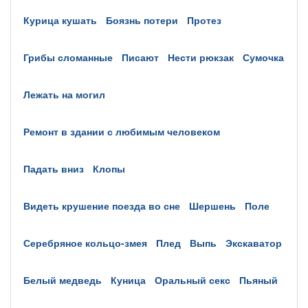
курица кушать
боязнь потери
протез
грибы сломанные
писают
нести рюкзак
сумочка
лежать на могил
ремонт в здании с любимым человеком
падать вниз
клопы
видеть крушение поезда во сне
шершень
поле
серебряное кольцо-змея
плед
выпь
экскаватор
белый медведь
куница
оральный секс
пьяный