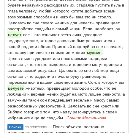
будете неразумно расходовать их, стараясь пустить пыль в
глаза человеку, любви которого хотите добиться всеми
возможными способами и чего бы вам это ни стоило.
Целовать во сне своего жениха для невесты предвещает
расстройство свадьбы в самый канун. Если, наоборот, он
целует
вас – это означает всего лишь досадное
недоразумение, которое довольно быстро выяснится к
вящей радости обоих. Приятный поцелуй во сне означает,
что наяву привлечете внимание многих
мужчин
.
Целоваться с уродами или похотливыми старцами
означает, что только выдержка и терпение могут принести
вам желаемый результат. Целовать во сне лоб мертвеца
означает, что радости и печали будут равномерно
перемежаться в вашей семейной жизни. Сон, в котором вы
целуете
животных, предвещает молодой особе, что ее
любящий и верный жених будет начисто лишен ревности, а
замужним такой сон предвещает веселье и массу самых
разнообразных удовольствий. Целовать во сне крест или
Библию говорит о том, что наяву разочаруетесь в своем
избраннике еще до свадьбы.,
Сонник Мельникова
— Поиск объекта, постоянно
по описанию
Поиски
меняющего свое место, может раздосадовать, зато находка