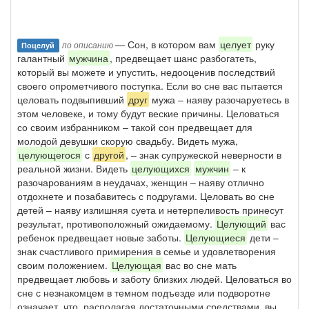
— Сон, в котором вам
целует
руку
по описанию
Поцелуй
галантный
мужчина
, предвещает шанс разбогатеть,
который вы можете и упустить, недооценив последствий
своего опрометчивого поступка. Если во сне вас пытается
целовать подвыпивший
друг
мужа – наяву разочаруетесь в
этом человеке, и тому будут веские причины. Целоваться
со своим избранником – такой сон предвещает для
молодой девушки скорую свадьбу. Видеть мужа,
целующегося
с
другой
, – знак супружеской неверности в
реальной жизни. Видеть
целующихся
мужчин
– к
разочарованиям в неудачах, женщин – наяву отлично
отдохнете и позабавитесь с подругами. Целовать во сне
детей – наяву излишняя суета и нетерпеливость принесут
результат, противоположный ожидаемому.
Целующий
вас
ребенок предвещает новые заботы.
Целующиеся
дети –
знак счастливого примирения в семье и удовлетворения
своим положением.
Целующая
вас во сне мать
предвещает любовь и заботу близких людей. Целоваться во
сне с незнакомцем в темном подъезде или подворотне
означает, что, располагая достаточными средствами, вы