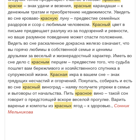
краски
– знак удачи и везения,
красные
карандаши – к
денежным тратам и приобретению недвижимости. Увидеть
во сне кроваво-
красную
луну – предвестие семейных
раздоров и ссор с любимым человеком.
Красный
цвет в
письме предвещает разлуку из-за подозрений и ревности,
но ваше разумное поведение может спасти положение.
Видеть во сне раскаленное докрасна железо означает, что
вы горячо любимы в собственной семье и ценимы
друзьями за веселый и жизнерадостный характер. Иметь во
сне дело с
красным
перцем – предвестие того, что судьба
пошлет вам бережливого и хозяйственного спутника в
супружеской жизни.
Красная
икра в вашем сне – знак
грядущих несчастий и огорчений. Покупать, собирать и есть
во сне
красный
виноград – наяву получите упреки в семье
и выговоры от начальства. Пить
красное
вино – такой сон
говорит о предстоящей вскоре веселой прогулке. Варить
варенье и компоты из
красных
ягод – к здоровью.,
Сонник
Мельникова