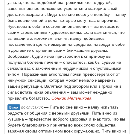
узнали, что на подобный шаг решился кто-то другой, –
ваше нынешнее положение укрепится и материальный
достаток возрастет. Видеть во сне веселую попойку – наяву
быть вовлеченной в дела, которые могут вас опорочить.
Чувствовать себя в состоянии опьянения – вы потакаете
своим стремлениям к удовольствиям. Если вам снится, что
вы впали в алкоголизм, значит, наяву, добиваясь
поставленной цели, невзирая на средства, навредите себе
и доставите огорчения своим ближайшим друзьям.
Воображая, будто из-за пристрастия к спиртному вы
получили болезнь печени – опасайтесь, как бы судьба не
связала вас с законченным неудачником и опустившимся
типом. Пораженные алкоголем почки предостерегают от
ненужной сенсации, которая может немало навредить
вашей репутации. Валяться под забором или в грязи не в
силах встать из-за опьянения – вам может нежданно
привалить богатство.,
Сонник Мельникова
— Пить во сне вино – наяву испытать
по описанию
Вино
радость от общения с верными друзьями. Пить вино из
кувшина – предвестие доброго здоровья и знак того, что вы
будете благоприятно приняты во всех слоях общества,
заряжая своим оптимизмом всех окружающих. Пить вино из