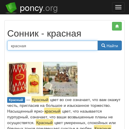
poncy
.org
Нави
Сонник - красная
Найти
—
Красный
цвет во сне означает, что вам окажут
Красный
честь, пригласив на большое и изысканное торжество.
Насыщенный ярко-
красный
цвет, что называется
пурпурный, означает, что ваши возвышенные планы не
осуществятся.
Красный
цвет умеренных, спокойных или
бледных тонов предвещает счастье в любви.
Красные