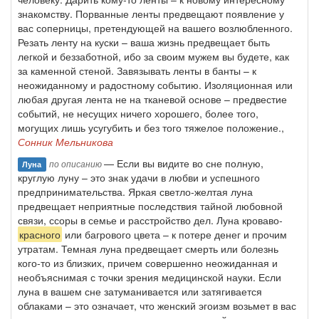
знакомству. Порванные ленты предвещают появление у
вас соперницы, претендующей на вашего возлюбленного.
Резать ленту на куски – ваша жизнь предвещает быть
легкой и беззаботной, ибо за своим мужем вы будете, как
за каменной стеной. Завязывать ленты в банты – к
неожиданному и радостному событию. Изоляционная или
любая другая лента не на тканевой основе – предвестие
событий, не несущих ничего хорошего, более того,
могущих лишь усугубить и без того тяжелое положение.,
Сонник Мельникова
— Если вы видите во сне полную,
по описанию
Луна
круглую луну – это знак удачи в любви и успешного
предпринимательства. Яркая светло-желтая луна
предвещает неприятные последствия тайной любовной
связи, ссоры в семье и расстройство дел. Луна кроваво-
красного
или багрового цвета – к потере денег и прочим
утратам. Темная луна предвещает смерть или болезнь
кого-то из близких, причем совершенно неожиданная и
необъяснимая с точки зрения медицинской науки. Если
луна в вашем сне затуманивается или затягивается
облаками – это означает, что женский эгоизм возьмет в вас