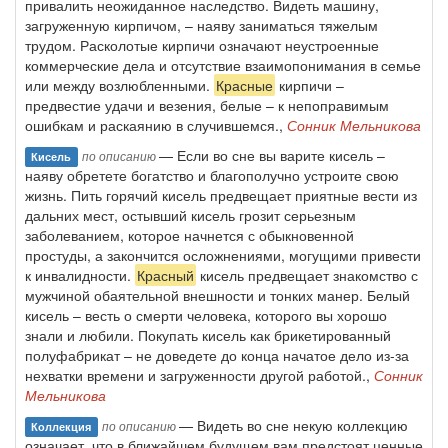
привалить неожиданное наследство. Видеть машину,
загруженную кирпичом, – наяву заниматься тяжелым
трудом. Расколотые кирпичи означают неустроенные
коммерческие дела и отсутствие взаимопонимания в семье
или между возлюбленными.
Красные
кирпичи –
предвестие удачи и везения, белые – к непоправимым
ошибкам и раскаянию в случившемся.,
Сонник Мельникова
— Если во сне вы варите кисель –
по описанию
Кисель
наяву обретете богатство и благополучно устроите свою
жизнь. Пить горячий кисель предвещает приятные вести из
дальних мест, остывший кисель грозит серьезным
заболеванием, которое начнется с обыкновенной
простуды, а закончится осложнениями, могущими привести
к инвалидности.
Красный
кисель предвещает знакомство с
мужчиной обаятельной внешности и тонких манер. Белый
кисель – весть о смерти человека, которого вы хорошо
знали и любили. Покупать кисель как брикетированный
полуфабрикат – не доведете до конца начатое дело из-за
нехватки времени и загруженности другой работой.,
Сонник
Мельникова
— Видеть во сне некую коллекцию
по описанию
Коллекция
означает, что в ближайшем будущем вам предстоят ценные