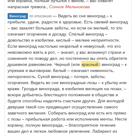
или корзина, полные бутылок с вином, – вас охватит
напрасная тревога.,
Сонник Мельникова
— Видеть во сне виноград – к
по описанию
Виноград
прибыли, удаче, радости и здоровью. Есть свежий виноград
– вас закалят большие заботы, но если он мелкий, то это
означает огорчение и досаду. Спелый виноград –
довольство и изобилие, кислый – мелкие неприятности.
Если виноград настолько незрелый и невкусный, что его
невозможно взять в рот, – значит, у вас возникнут страхи и
сомнения по поводу дел, но постепенно вы опять обретете
душевное равновесие. Черный (или
красный
) виноград – к
упрекам и выговорам. Белый – означает невинность,
непорочность. Сухой виноград – потеря, заботы,
огорчения. Видеть во сне виноградные лозы – к убытку или
краже. Гроздья винограда, в изобилии висящие на лозах, –
вскоре добьетесь блестящего положения в обществе и
будете способны наделять счастьем других. Для молодой
девушки такой сон предвещает осуществление самого
заветного желания. Собирать виноград или есть его прямо
с лозы – прибыльная работа или исполнение мечты. Нести
корзину, полную винограда, – благоприятное течение
ваших дел и легкое любовное увлечение. Лабиринт из