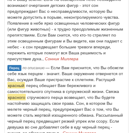
возникают очертания детских фигур - этот сон
предупреждает Вас о несправедливости, которую Вы
можете допустить в порыве, неконтролируемого чувства.
Появление в небе ярко освещенных человеческих фигур
(или фигур животных) - к трудно преодолимым жизненным
препятствиям. Если Вам снится, что кто-то стреляет по
этим освещенным фигурам и Вы видите, как они падают с
небес - к сон предвещает большие тревоги впереди,
пережить которые помогут вся Ваша решимость и
присутствие духа.,
Сонник Миллера
— Если Вам приснится, что Вы обожгли
по описанию
Перец
себе язык перцем - значит. Ваше окружение отвернется от
Вас, осуждая Ваше пристрастие к сплетням. Растущий
красный
перец обещает Вам бережливого и
самостоятельного спутника в супружеской жизни. Связка
красного
стручкового перца возвещает, что Вы будете
настойчиво защищать свои права. Сон, в котором Вы
мелете черный перец, предупреждает Вас о том, что Вы
можете стать жертвой изощренного обмана. Рассыпанный
черный перец предвещает резкий упрек или ссору. Если
девушка во сне добавляет себе в еду черный перец -
значит, ее обманут друзья.,
Сонник Миллера