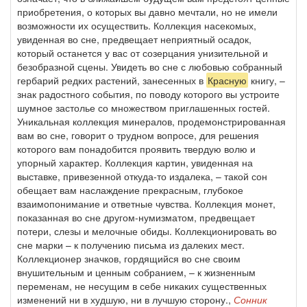
приобретения, о которых вы давно мечтали, но не имели
возможности их осуществить. Коллекция насекомых,
увиденная во сне, предвещает неприятный осадок,
который останется у вас от созерцания унизительной и
безобразной сцены. Увидеть во сне с любовью собранный
гербарий редких растений, занесенных в
Красную
книгу, –
знак радостного события, по поводу которого вы устроите
шумное застолье со множеством приглашенных гостей.
Уникальная коллекция минералов, продемонстрированная
вам во сне, говорит о трудном вопросе, для решения
которого вам понадобится проявить твердую волю и
упорный характер. Коллекция картин, увиденная на
выставке, привезенной откуда-то издалека, – такой сон
обещает вам наслаждение прекрасным, глубокое
взаимопонимание и ответные чувства. Коллекция монет,
показанная во сне другом-нумизматом, предвещает
потери, слезы и мелочные обиды. Коллекционировать во
сне марки – к получению письма из далеких мест.
Коллекционер значков, гордящийся во сне своим
внушительным и ценным собранием, – к жизненным
переменам, не несущим в себе никаких существенных
изменений ни в худшую, ни в лучшую сторону.,
Сонник