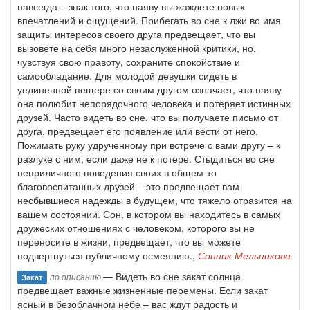
навсегда – знак того, что наяву вы жаждете новых
впечатлений и ощущений. Прибегать во сне к лжи во имя
защиты интересов своего друга предвещает, что вы
вызовете на себя много незаслуженной критики, но,
чувствуя свою правоту, сохраните спокойствие и
самообладание. Для молодой девушки сидеть в
уединенной пещере со своим другом означает, что наяву
она полюбит непорядочного человека и потеряет истинных
друзей. Часто видеть во сне, что вы получаете письмо от
друга, предвещает его появление или вести от него.
Пожимать руку удрученному при встрече с вами другу – к
разлуке с ним, если даже не к потере. Стыдиться во сне
неприличного поведения своих в общем-то
благовоспитанных друзей – это предвещает вам
несбывшиеся надежды в будущем, что тяжело отразится на
вашем состоянии. Сон, в котором вы находитесь в самых
дружеских отношениях с человеком, которого вы не
переносите в жизни, предвещает, что вы можете
подвергнуться публичному осмеянию.,
Сонник Мельникова
— Видеть во сне закат солнца
по описанию
Закат
предвещает важные жизненные перемены. Если закат
ясный в безоблачном небе – вас ждут радость и