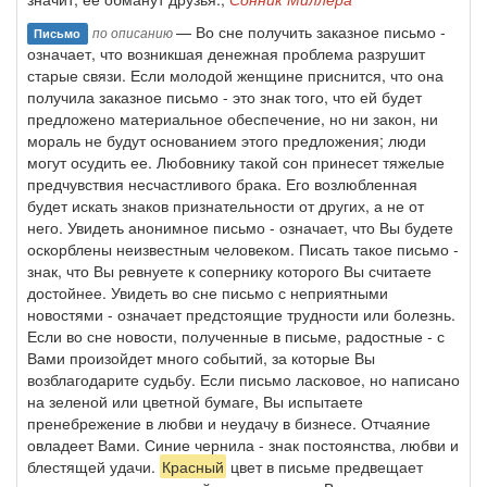
— Во сне получить заказное письмо -
по описанию
Письмо
означает, что возникшая денежная проблема разрушит
старые связи. Если молодой женщине приснится, что она
получила заказное письмо - это знак того, что ей будет
предложено материальное обеспечение, но ни закон, ни
мораль не будут основанием этого предложения; люди
могут осудить ее. Любовнику такой сон принесет тяжелые
предчувствия несчастливого брака. Его возлюбленная
будет искать знаков признательности от других, а не от
него. Увидеть анонимное письмо - означает, что Вы будете
оскорблены неизвестным человеком. Писать такое письмо -
знак, что Вы ревнуете к сопернику которого Вы считаете
достойнее. Увидеть во сне письмо с неприятными
новостями - означает предстоящие трудности или болезнь.
Если во сне новости, полученные в письме, радостные - с
Вами произойдет много событий, за которые Вы
возблагодарите судьбу. Если письмо ласковое, но написано
на зеленой или цветной бумаге, Вы испытаете
пренебрежение в любви и неудачу в бизнесе. Отчаяние
овладеет Вами. Синие чернила - знак постоянства, любви и
блестящей удачи.
Красный
цвет в письме предвещает