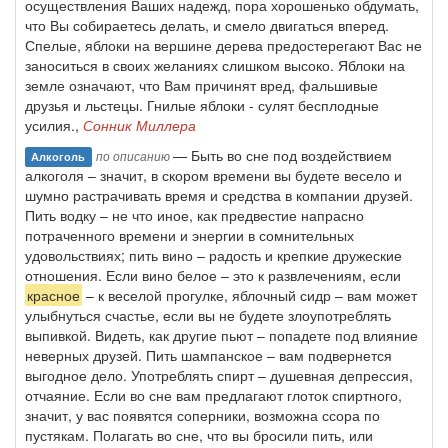
осуществления Ваших надежд, пора хорошенько обдумать,
что Вы собираетесь делать, и смело двигаться вперед.
Спелые, яблоки на вершине дерева предостерегают Вас не
заноситься в своих желаниях слишком высоко. Яблоки на
земле означают, что Вам причинят вред, фальшивые
друзья и льстецы. Гнилые яблоки - сулят бесплодные
усилия.,
Сонник Миллера
— Быть во сне под воздействием
по описанию
Алкоголь
алкоголя – значит, в скором времени вы будете весело и
шумно растрачивать время и средства в компании друзей.
Пить водку – не что иное, как предвестие напрасно
потраченного времени и энергии в сомнительных
удовольствиях; пить вино – радость и крепкие дружеские
отношения. Если вино белое – это к развлечениям, если
красное
– к веселой прогулке, яблочный сидр – вам может
улыбнуться счастье, если вы не будете злоупотреблять
выпивкой. Видеть, как другие пьют – попадете под влияние
неверных друзей. Пить шампанское – вам подвернется
выгодное дело. Употреблять спирт – душевная депрессия,
отчаяние. Если во сне вам предлагают глоток спиртного,
значит, у вас появятся соперники, возможна ссора по
пустякам. Полагать во сне, что вы бросили пить, или