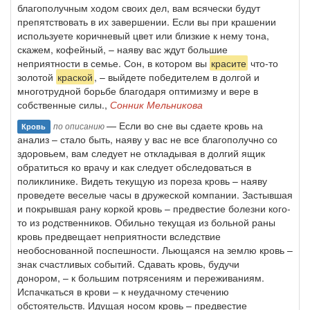
благополучным ходом своих дел, вам всячески будут
препятствовать в их завершении. Если вы при крашении
используете коричневый цвет или близкие к нему тона,
скажем, кофейный, – наяву вас ждут большие
неприятности в семье. Сон, в котором вы
красите
что-то
золотой
краской
, – выйдете победителем в долгой и
многотрудной борьбе благодаря оптимизму и вере в
собственные силы.,
Сонник Мельникова
— Если во сне вы сдаете кровь на
по описанию
Кровь
анализ – стало быть, наяву у вас не все благополучно со
здоровьем, вам следует не откладывая в долгий ящик
обратиться ко врачу и как следует обследоваться в
поликлинике. Видеть текущую из пореза кровь – наяву
проведете веселые часы в дружеской компании. Застывшая
и покрывшая рану коркой кровь – предвестие болезни кого-
то из родственников. Обильно текущая из больной раны
кровь предвещает неприятности вследствие
необоснованной поспешности. Льющаяся на землю кровь –
знак счастливых событий. Сдавать кровь, будучи
донором, – к большим потрясениям и переживаниям.
Испачкаться в крови – к неудачному стечению
обстоятельств. Идущая носом кровь – предвестие