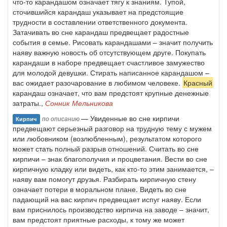
что-то карандашом означает тягу к знаниям. Тупой,
сточившийся карандаш указывает на предстоящие
трудности в составлении ответственного документа.
Затачивать во сне карандаш предвещает радостные
события в семье. Рисовать карандашами – значит получить
наяву важную новость об отсутствующем друге. Покупать
карандаши в наборе предвещает счастливое замужество
для молодой девушки. Стирать написанное карандашом –
вас ожидает разочарование в любимом человеке.
Красный
карандаш означает, что вам предстоят крупные денежные
затраты.,
Сонник Мельникова
— Увиденные во сне кирпичи
по описанию
Кирпич
предвещают серьезный разговор на трудную тему с мужем
или любовником (возлюбленным), результатом которого
может стать полный разрыв отношений. Считать во сне
кирпичи – знак благополучия и процветания. Вести во сне
кирпичную кладку или видеть, как кто-то этим занимается, –
наяву вам помогут друзья. Разбирать кирпичную стену
означает потери в моральном плане. Видеть во сне
падающий на вас кирпич предвещает испуг наяву. Если
вам приснилось производство кирпича на заводе – значит,
вам предстоят приятные расходы, к тому же может