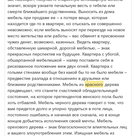
значит, вскоре узнаете печальную весть о гибели или
смерти ближайшего родственника. Выносить из дома
мебель при продаже ее – к потере вещи, которая
находится где-то в квартире, но отыскать ее совершенно
невозможно; если мебель выносят при переезде на новое
место жительства или работы – вас обвинят в присвоении
чужих денег, возможно, казенных. Видеть квартиру,
обставленную шикарной, дорогой мебелью, – знак
прекрасных перспектив на будущее. Квартира с убогой,
обшарпанной мебелишкой – наяву поставите себя в
рискованное положение меж двух огней. Квартира с
голыми стенами вообще без какой бы то ни было мебели –
предвестие разлада в отношениях в друзьями или
близкими родственниками. Мебель из
красного
дерева
предвещает, что станете счастливой обладательницей
состояния, на которое претендентов женского пола было
хоть отбавляй. Мебель черного дерева говорит о том, что
вам придется долго и упорно трудиться в поте лица,
постоянно ошибаясь и начиная все сначала, но в конце
концов добьетесь исполнения своей мечты. Мебель
орехового дерева – знак благосклонности влиятельных лиц
и вашего злоупотребления этим. Изящная мебель из