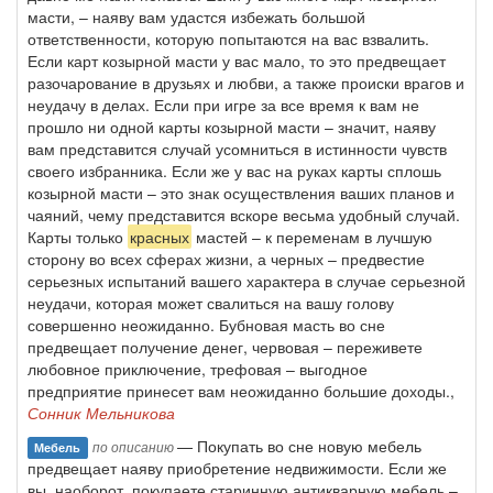
масти, – наяву вам удастся избежать большой
ответственности, которую попытаются на вас взвалить.
Если карт козырной масти у вас мало, то это предвещает
разочарование в друзьях и любви, а также происки врагов и
неудачу в делах. Если при игре за все время к вам не
прошло ни одной карты козырной масти – значит, наяву
вам представится случай усомниться в истинности чувств
своего избранника. Если же у вас на руках карты сплошь
козырной масти – это знак осуществления ваших планов и
чаяний, чему представится вскоре весьма удобный случай.
Карты только
красных
мастей – к переменам в лучшую
сторону во всех сферах жизни, а черных – предвестие
серьезных испытаний вашего характера в случае серьезной
неудачи, которая может свалиться на вашу голову
совершенно неожиданно. Бубновая масть во сне
предвещает получение денег, червовая – переживете
любовное приключение, трефовая – выгодное
предприятие принесет вам неожиданно большие доходы.,
Сонник Мельникова
— Покупать во сне новую мебель
по описанию
Мебель
предвещает наяву приобретение недвижимости. Если же
вы, наоборот, покупаете старинную антикварную мебель –