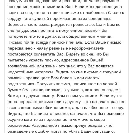
разлуку из-за подозрений и ревности, но Ваше разумное
поведение может примирить Вас. Если молодая женщина
видит во сне, что она прячет письмо от любовника близко к
сердцу - это сулит ей переживания из-за соперницы.
Верность часто вознаграждается ревностью. Если Вам во
сне не удалось прочитать полученное письмо - Вы
потеряете что-то в делах или общественном мнении.
Письмо почти всегда приносит печаль. Если Ваше письмо
перехвачено - наяву ревнивые недоброжелатели
постараются оклеветать Вас. Видеть во сне, что Вы
пытаетесь украсть письмо, адресованное Вашей
возлюбленной или жене - это знак, что у Вас появятся
недостойные интересы. Видеть во сне письмо с траурной
рамкой - предвещает Вам болезнь или смерть
родственника. Получить письмо, написанное на черной
бумаге белыми чернилами - к унынию, которое овладеет
Вами, но друзья помогут Вам своим участием. Если муж и
жена передают письмо один другому - это означает развод
с сенсационными обвинениями, а для влюбленных - ссору.
Видеть, что Вы пишете письмо, означает, что Вы поспешно
осудите кого-то за подозрение, в чем очень скоро
раскаетесь. Разорванное письмо предупреждает, что
безнадежные ошибки могут погубить Вашу репутацию.