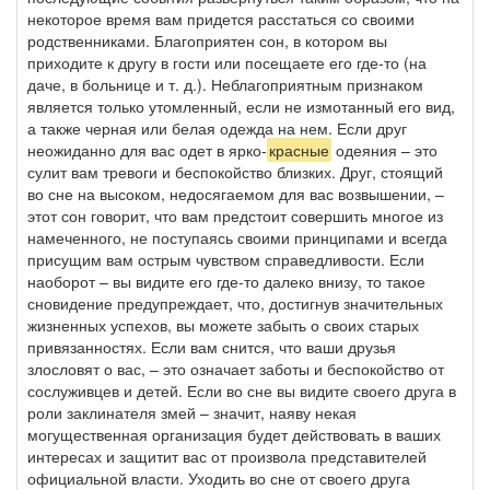
некоторое время вам придется расстаться со своими
родственниками. Благоприятен сон, в котором вы
приходите к другу в гости или посещаете его где-то (на
даче, в больнице и т. д.). Неблагоприятным признаком
является только утомленный, если не измотанный его вид,
а также черная или белая одежда на нем. Если друг
неожиданно для вас одет в ярко-
красные
одеяния – это
сулит вам тревоги и беспокойство близких. Друг, стоящий
во сне на высоком, недосягаемом для вас возвышении, –
этот сон говорит, что вам предстоит совершить многое из
намеченного, не поступаясь своими принципами и всегда
присущим вам острым чувством справедливости. Если
наоборот – вы видите его где-то далеко внизу, то такое
сновидение предупреждает, что, достигнув значительных
жизненных успехов, вы можете забыть о своих старых
привязанностях. Если вам снится, что ваши друзья
злословят о вас, – это означает заботы и беспокойство от
сослуживцев и детей. Если во сне вы видите своего друга в
роли заклинателя змей – значит, наяву некая
могущественная организация будет действовать в ваших
интересах и защитит вас от произвола представителей
официальной власти. Уходить во сне от своего друга