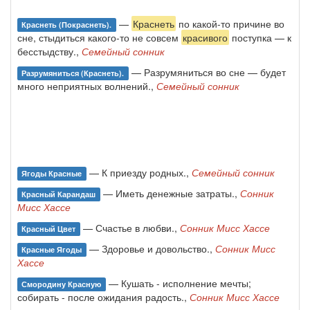
—
Краснеть
по какой-то причине во
Краснеть (покраснеть).
сне, стыдиться какого-то не совсем
красивого
поступка — к
бесстыдству.,
Семейный сонник
— Разрумяниться во сне — будет
Разрумяниться (краснеть).
много неприятных волнений.,
Семейный сонник
— К приезду родных.,
Семейный сонник
Ягоды Красные
— Иметь денежные затраты.,
Сонник
Красный Карандаш
Мисс Хассе
— Счастье в любви.,
Сонник Мисс Хассе
Красный Цвет
— Здоровье и довольство.,
Сонник Мисс
Красные Ягоды
Хассе
— Кушать - исполнение мечты;
Смородину Красную
собирать - после ожидания радость.,
Сонник Мисс Хассе