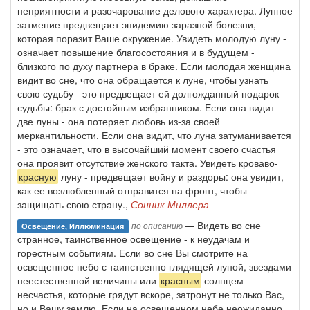
неприятности и разочарование делового характера. Лунное
затмение предвещает эпидемию заразной болезни,
которая поразит Ваше окружение. Увидеть молодую луну -
означает повышение благосостояния и в будущем -
близкого по духу партнера в браке. Если молодая женщина
видит во сне, что она обращается к луне, чтобы узнать
свою судьбу - это предвещает ей долгожданный подарок
судьбы: брак с достойным избранником. Если она видит
две луны - она потеряет любовь из-за своей
меркантильности. Если она видит, что луна затуманивается
- это означает, что в высочайший момент своего счастья
она проявит отсутствие женского такта. Увидеть кроваво-
красную
луну - предвещает войну и раздоры: она увидит,
как ее возлюбленный отправится на фронт, чтобы
защищать свою страну.,
Сонник Миллера
— Видеть во сне
по описанию
Освещение, Иллюминация
странное, таинственное освещение - к неудачам и
горестным событиям. Если во сне Вы смотрите на
освещенное небо с таинственно глядящей луной, звездами
неестественной величины или
красным
солнцем -
несчастья, которые грядут вскоре, затронут не только Вас,
но и Вашу землю. Если на освещенном небе неожиданно