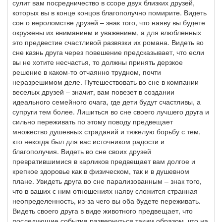
сулит вам посредничество в ссоре двух близких друзей,
которых вы в конце концов благополучно помирите. Видеть
сон о вероломстве друзей – знак того, что наяву вы будете
окружены их вниманием и уважением, а для влюбленных
это предвестие счастливой развязки их романа. Видеть во
сне казнь друга через повешение предсказывает, что если
вы не хотите несчастья, то должны принять дерзкое
решение в каком-то отчаянно трудном, почти
неразрешимом деле. Путешествовать во сне в компании
веселых друзей – значит, вам повезет в создании
идеального семейного очага, где дети будут счастливы, а
супруги тем более. Лишиться во сне своего лучшего друга и
сильно переживать по этому поводу предвещает
множество душевных страданий и тяжелую борьбу с тем,
кто некогда был для вас источником радости и
благополучия. Видеть во сне своих друзей
превратившимися в карликов предвещает вам долгое и
крепкое здоровье как в физическом, так и в душевном
плане. Увидеть друга во сне парализованным – знак того,
что в ваших с ним отношениях наяву сложится странная
неопределенность, из-за чего вы оба будете переживать.
Видеть своего друга в виде животного предвещает, что
последующие события развернуться таким образом, что на