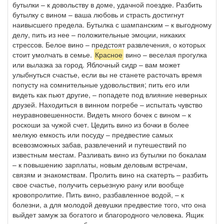
бутылки – к довольству в доме, удачной поездке. Разбить
бутылку с вином – ваша любовь и страсть достигнут
наивысшего предела. Бутылка с шампанским – к выгодному
делу, пить из нее – положительные эмоции, никаких
стрессов. Белое вино – предстоят развлечения, о которых
стоит умолчать в семье.
Красное
вино – веселая прогулка
или вылазка за город. Яблочный сидр – вам может
улыбнуться счастье, если вы не станете расточать время
попусту на сомнительные удовольствия; пить его или
видеть как пьют другие, – попадете под влияние неверных
друзей. Находиться в винном погребе – испытать чувство
неуравновешенности. Видеть много бочек с вином – к
роскоши за чужой счет. Цедить вино из бочки в более
мелкую емкость или посуду – предвестие самых
всевозможных забав, развлечений и путешествий по
известным местам. Разливать вино из бутылки по бокалам
– к повышению зарплаты, новым деловым встречам,
связям и знакомствам. Пролить вино на скатерть – разбить
свое счастье, получить серьезную рану или вообще
кровопролитие. Пить вино, разбавленное водой, – к
болезни, а для молодой девушки предвестие того, что она
выйдет замуж за богатого и благородного человека. Ящик