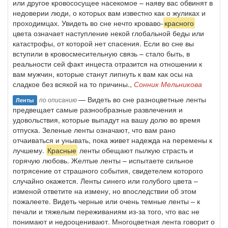
или другое кровососущее насекомое – наяву вас обвинят в
недоверии люди, о которых вам известно как о жуликах и
проходимцах. Увидеть во сне нечто кроваво-
красного
цвета означает наступление некой глобальной беды или
катастрофы, от которой нет спасения. Если во сне вы
вступили в кровосмесительную связь – стало быть, в
реальности сей факт инцеста отразится на отношении к
вам мужчин, которые станут липнуть к вам как осы на
сладкое без всякой на то причины.,
Сонник Мельникова
— Видеть во сне разноцветные ленты
по описанию
Ленты
предвещает самые разнообразные развлечения и
удовольствия, которые выпадут на вашу долю во время
отпуска. Зеленые ленты означают, что вам рано
отчаиваться и унывать, пока живет надежда на перемены к
лучшему.
Красные
ленты обещают пылкую страсть и
горячую любовь. Желтые ленты – испытаете сильное
потрясение от страшного события, свидетелем которого
случайно окажется. Ленты синего или голубого цвета –
изменой ответите на измену, но впоследствии об этом
пожалеете. Видеть черные или очень темные ленты – к
печали и тяжелым переживаниям из-за того, что вас не
понимают и недооценивают. Многоцветная лента говорит о