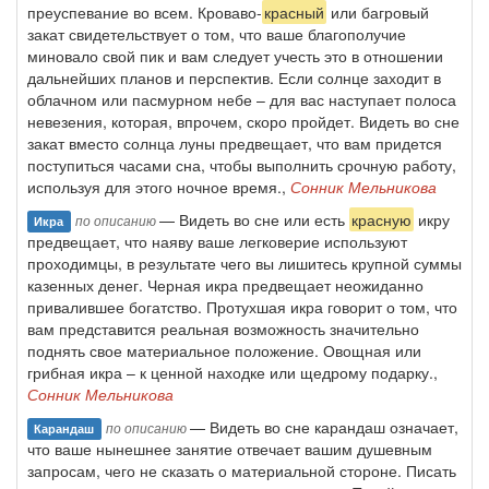
преуспевание во всем. Кроваво-
красный
или багровый
закат свидетельствует о том, что ваше благополучие
миновало свой пик и вам следует учесть это в отношении
дальнейших планов и перспектив. Если солнце заходит в
облачном или пасмурном небе – для вас наступает полоса
невезения, которая, впрочем, скоро пройдет. Видеть во сне
закат вместо солнца луны предвещает, что вам придется
поступиться часами сна, чтобы выполнить срочную работу,
используя для этого ночное время.,
Сонник Мельникова
— Видеть во сне или есть
красную
икру
по описанию
Икра
предвещает, что наяву ваше легковерие используют
проходимцы, в результате чего вы лишитесь крупной суммы
казенных денег. Черная икра предвещает неожиданно
привалившее богатство. Протухшая икра говорит о том, что
вам представится реальная возможность значительно
поднять свое материальное положение. Овощная или
грибная икра – к ценной находке или щедрому подарку.,
Сонник Мельникова
— Видеть во сне карандаш означает,
по описанию
Карандаш
что ваше нынешнее занятие отвечает вашим душевным
запросам, чего не сказать о материальной стороне. Писать