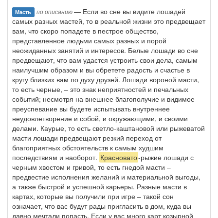
— Если во сне вы видите лошадей
по описанию
Масть
самых разных мастей, то в реальной жизни это предвещает
вам, что скоро попадете в пестрое общество,
представленное людьми самых разных и порой
неожиданных занятий и интересов. Белые лошади во сне
предвещают, что вам удастся устроить свои дела, самым
наилучшим образом и вы обретете радость и счастье в
кругу близких вам по духу друзей. Лошади вороной масти,
то есть черные, – это знак неприятностей и печальных
событий; несмотря на внешнее благополучие и видимое
преуспевание вы будете испытывать внутреннее
неудовлетворение и собой, и окружающими, и своими
делами. Каурые, то есть светло-каштановой или рыжеватой
масти лошади предвещают резкий переход от
благоприятных обстоятельств к самым худшим
последствиям и наоборот.
Красновато
-рыжие лошади с
черным хвостом и гривой, то есть гнедой масти –
предвестие исполнения желаний и материальной выгоды,
а также быстрой и успешной карьеры. Разные масти в
картах, которые вы получили при игре – такой сон
означает, что вас будут рады пригласить в дом, куда вы
давно мечтали попасть. Если у вас много карт козырной