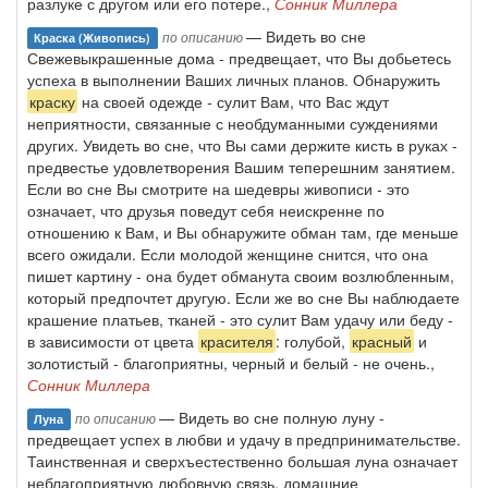
разлуке с другом или его потере.,
Сонник Миллера
— Видеть во сне
по описанию
Краска (живопись)
Свежевыкрашенные дома - предвещает, что Вы добьетесь
успеха в выполнении Ваших личных планов. Обнаружить
краску
на своей одежде - сулит Вам, что Вас ждут
неприятности, связанные с необдуманными суждениями
других. Увидеть во сне, что Вы сами держите кисть в руках -
предвестье удовлетворения Вашим теперешним занятием.
Если во сне Вы смотрите на шедевры живописи - это
означает, что друзья поведут себя неискренне по
отношению к Вам, и Вы обнаружите обман там, где меньше
всего ожидали. Если молодой женщине снится, что она
пишет картину - она будет обманута своим возлюбленным,
который предпочтет другую. Если же во сне Вы наблюдаете
крашение платьев, тканей - это сулит Вам удачу или беду -
в зависимости от цвета
красителя
: голубой,
красный
и
золотистый - благоприятны, черный и белый - не очень.,
Сонник Миллера
— Видеть во сне полную луну -
по описанию
Луна
предвещает успех в любви и удачу в предпринимательстве.
Таинственная и сверхъестественно большая луна означает
неблагоприятную любовную связь, домашние