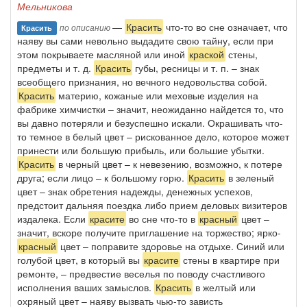
Мельникова
—
Красить
что-то во сне означает, что
по описанию
Красить
наяву вы сами невольно выдадите свою тайну, если при
этом покрываете масляной или иной
краской
стены,
предметы и т. д.
Красить
губы, ресницы и т. п. – знак
всеобщего признания, но вечного недовольства собой.
Красить
материю, кожаные или меховые изделия на
фабрике химчистки – значит, неожиданно найдется то, что
вы давно потеряли и безуспешно искали. Окрашивать что-
то темное в белый цвет – рискованное дело, которое может
принести или большую прибыль, или большие убытки.
Красить
в черный цвет – к невезению, возможно, к потере
друга; если лицо – к большому горю.
Красить
в зеленый
цвет – знак обретения надежды, денежных успехов,
предстоит дальняя поездка либо прием деловых визитеров
издалека. Если
красите
во сне что-то в
красный
цвет –
значит, вскоре получите приглашение на торжество; ярко-
красный
цвет – поправите здоровье на отдыхе. Синий или
голубой цвет, в который вы
красите
стены в квартире при
ремонте, – предвестие веселья по поводу счастливого
исполнения ваших замыслов.
Красить
в желтый или
охряный цвет – наяву вызвать чью-то зависть