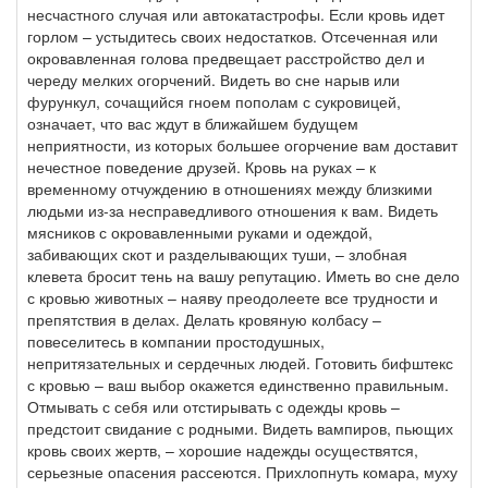
несчастного случая или автокатастрофы. Если кровь идет
горлом – устыдитесь своих недостатков. Отсеченная или
окровавленная голова предвещает расстройство дел и
череду мелких огорчений. Видеть во сне нарыв или
фурункул, сочащийся гноем пополам с сукровицей,
означает, что вас ждут в ближайшем будущем
неприятности, из которых большее огорчение вам доставит
нечестное поведение друзей. Кровь на руках – к
временному отчуждению в отношениях между близкими
людьми из-за несправедливого отношения к вам. Видеть
мясников с окровавленными руками и одеждой,
забивающих скот и разделывающих туши, – злобная
клевета бросит тень на вашу репутацию. Иметь во сне дело
с кровью животных – наяву преодолеете все трудности и
препятствия в делах. Делать кровяную колбасу –
повеселитесь в компании простодушных,
непритязательных и сердечных людей. Готовить бифштекс
с кровью – ваш выбор окажется единственно правильным.
Отмывать с себя или отстирывать с одежды кровь –
предстоит свидание с родными. Видеть вампиров, пьющих
кровь своих жертв, – хорошие надежды осуществятся,
серьезные опасения рассеются. Прихлопнуть комара, муху