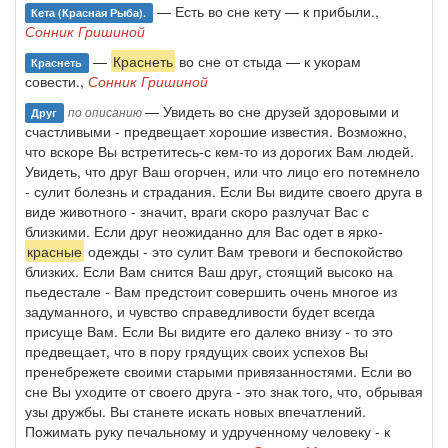
— Есть во сне кету — к прибыли.,
Кета (красная Рыба).
Сонник Гришиной
—
Краснеть
во сне от стыда — к укорам
Краснеть
совести.,
Сонник Гришиной
— Увидеть во сне друзей здоровыми и
по описанию
Друг
счастливыми - предвещает хорошие известия. Возможно,
что вскоре Вы встретитесь-с кем-то из дорогих Вам людей.
Увидеть, что друг Ваш огорчен, или что лицо его потемнело
- сулит болезнь и страдания. Если Вы видите своего друга в
виде животного - значит, враги скоро разлучат Вас с
близкими. Если друг неожиданно для Вас одет в ярко-
красные
одежды - это сулит Вам тревоги и беспокойство
близких. Если Вам снится Ваш друг, стоящий высоко на
пьедестале - Вам предстоит совершить очень многое из
задуманного, и чувство справедливости будет всегда
присуще Вам. Если Вы видите его далеко внизу - то это
предвещает, что в пору грядущих своих успехов Вы
пренебрежете своими старыми привязанностями. Если во
сне Вы уходите от своего друга - это знак того, что, обрывая
узы дружбы. Вы станете искать новых впечатлений.
Пожимать руку печальному и удрученному человеку - к