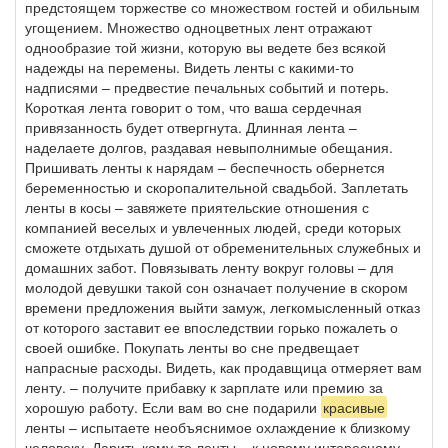
предстоящем торжестве со множеством гостей и обильным
угощением. Множество одноцветных лент отражают
однообразие той жизни, которую вы ведете без всякой
надежды на перемены. Видеть ленты с какими-то
надписями – предвестие печальных событий и потерь.
Короткая лента говорит о том, что ваша сердечная
привязанность будет отвергнута. Длинная лента –
наделаете долгов, раздавая невыполнимые обещания.
Пришивать ленты к нарядам – беспечность обернется
беременностью и скоропалительной свадьбой. Заплетать
ленты в косы – завяжете приятельские отношения с
компанией веселых и увлеченных людей, среди которых
сможете отдыхать душой от обременительных служебных и
домашних забот. Повязывать ленту вокруг головы – для
молодой девушки такой сон означает получение в скором
времени предложения выйти замуж, легкомысленный отказ
от которого заставит ее впоследствии горько пожалеть о
своей ошибке. Покупать ленты во сне предвещает
напрасные расходы. Видеть, как продавщица отмеряет вам
ленту. – получите прибавку к зарплате или премию за
хорошую работу. Если вам во сне подарили
красивые
ленты – испытаете необъяснимое охлаждение к близкому
человеку. Дарить кому-то ленты – к новому интересному