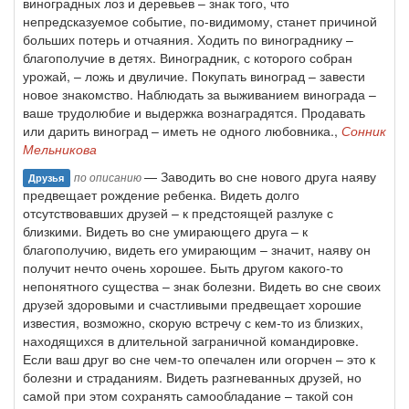
виноградных лоз и деревьев – знак того, что
непредсказуемое событие, по-видимому, станет причиной
больших потерь и отчаяния. Ходить по винограднику –
благополучие в детях. Виноградник, с которого собран
урожай, – ложь и двуличие. Покупать виноград – завести
новое знакомство. Наблюдать за выживанием винограда –
ваше трудолюбие и выдержка вознаградятся. Продавать
или дарить виноград – иметь не одного любовника.,
Сонник
Мельникова
— Заводить во сне нового друга наяву
по описанию
Друзья
предвещает рождение ребенка. Видеть долго
отсутствовавших друзей – к предстоящей разлуке с
близкими. Видеть во сне умирающего друга – к
благополучию, видеть его умирающим – значит, наяву он
получит нечто очень хорошее. Быть другом какого-то
непонятного существа – знак болезни. Видеть во сне своих
друзей здоровыми и счастливыми предвещает хорошие
известия, возможно, скорую встречу с кем-то из близких,
находящихся в длительной заграничной командировке.
Если ваш друг во сне чем-то опечален или огорчен – это к
болезни и страданиям. Видеть разгневанных друзей, но
самой при этом сохранять самообладание – такой сон