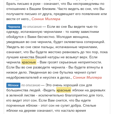
Брать письмо в руки - означает, что Вы несправедливы по
отношению к Вашим близким. Часто видеть во сне, что Вы
получаете письмо от друга, предвещает его появление или
вести от него.,
Сонник Миллера
— Если во сне Вы видите чью-то
по описанию
Чернила
одежду, испачканную чернилами - то наяву завистники
обойдутся с Вами бесчестно. Молодая женщина,
увидевшая во сне чернила, будет оклеветана соперницей.
Увидеть во сне свои пальцы, испачканные чернилами,
означает, что Вы будете жестоко ревновать до тех пор, пока
лучшие качества Вашей натуры не возьмут верх. Если
чернила
красные
- Вам грозят серьезные неприятности.
Если Вы во сне разводите чернила - Вы будете втянуты в
низкое дело. Увиденная во сне бутылка чернил сулит
недоброжелателей и неуспех в делах.,
Сонник Миллера
— Это очень хороший сон для
по описанию
Яблоки
большинства людей. -Видеть
красные
яблоки на деревьях
в зеленой листве - исключительно благоприятно для того,
кто видит этот сон. Если Вам снится, что Вы едите
порченные яблоки - этот сон не сулит добра. Спелые
яблоки на дереве означают, что настало время