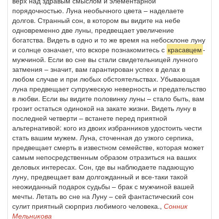
верх над здравым смыслом и элементарной
порядочностью. Луна необычного цвета – наделаете
долгов. Странный сон, в котором вы видите на небе
одновременно две луны, предвещает увеличение
богатства. Видеть в одно и то же время на небосклоне луну
и солнце означает, что вскоре познакомитесь с
красавцем
-
мужчиной. Если во сне вы стали свидетельницей лунного
затмения – значит, вам гарантирован успех в делах в
любом случае и при любых обстоятельствах. Убывающая
луна предвещает супружескую неверность и предательство
в любви. Если вы видите половинку луны – стало быть, вам
грозит остаться одинокой на закате жизни. Видеть луну в
последней четверти – встанете перед приятной
альтернативой: кого из двоих избранников удостоить чести
стать вашим мужем. Луна, сточенная до узкого серпика,
предвещает смерть в известном семействе, которая может
самым непосредственным образом отразиться на ваших
деловых интересах. Сон, где вы наблюдаете падающую
луну, предвещает вам долгожданный и все-таки такой
неожиданный подарок судьбы – брак с мужчиной вашей
мечты. Летать во сне на Луну – сей фантастический сон
сулит приятный сюрприз любимого человека.,
Сонник
Мельникова