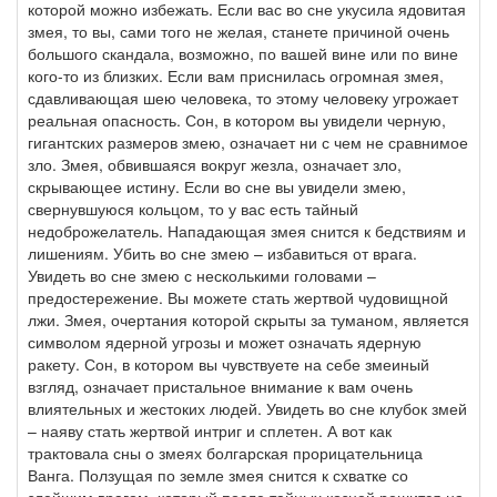
которой можно избежать. Если вас во сне укусила ядовитая
змея, то вы, сами того не желая, станете причиной очень
большого скандала, возможно, по вашей вине или по вине
кого-то из близких. Если вам приснилась огромная змея,
сдавливающая шею человека, то этому человеку угрожает
реальная опасность. Сон, в котором вы увидели черную,
гигантских размеров змею, означает ни с чем не сравнимое
зло. Змея, обвившаяся вокруг жезла, означает зло,
скрывающее истину. Если во сне вы увидели змею,
свернувшуюся кольцом, то у вас есть тайный
недоброжелатель. Нападающая змея снится к бедствиям и
лишениям. Убить во сне змею – избавиться от врага.
Увидеть во сне змею с несколькими головами –
предостережение. Вы можете стать жертвой чудовищной
лжи. Змея, очертания которой скрыты за туманом, является
символом ядерной угрозы и может означать ядерную
ракету. Сон, в котором вы чувствуете на себе змеиный
взгляд, означает пристальное внимание к вам очень
влиятельных и жестоких людей. Увидеть во сне клубок змей
– наяву стать жертвой интриг и сплетен. А вот как
трактовала сны о змеях болгарская прорицательница
Ванга. Ползущая по земле змея снится к схватке со