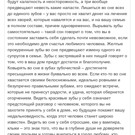
будут халатность и неосторожность, а три вообще
предвещают невесть какие напасти. Лишиться во сне всех
до единого зубов – у вас просто не хватит денег на лечение
всех хворей, которые навалятся и на вас, и на вашу семью
в полном составе, причем одновременно. Вырывать зубы
самостоятельно – такой сон говорит о том, что вы в
состоянии заставить себя сделать почти невозможное, если
это необходимо для счастья любимого человека. Желтые
прокуренные зубы во сне предвещают измену одного из
супругов в семье. Зубы с застрявшей в них пищей говорят о
том, что в ваш дом придут достаток и благополучие.
Ковырять во сне в зубах зубочисткой – достигнете
пресыщения в жизни буквально во всем. Если кто-то во сне
хвастается своими белоснежными, идеально ровными и
безупречно правильными зубами, его ожидают встречи,
которые не принесут радости, и удача, которая обернется
огорчением. Видеть красивые зубы у себя означает
предстоящий разговор с человеком, которого вы не
захотите принять у себя в доме, но будущее покажет вашу
недальновидность, когда этот человек станет широко
известен. Видеть во сне у себя отросшие, как у вампира,
клыки – это знак того, что вы в глубине души не доверяете
своим друзьям и готовы вцепиться в горло любому, кто