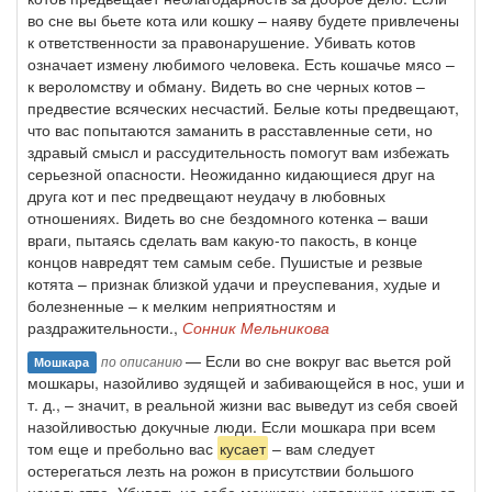
во сне вы бьете кота или кошку – наяву будете привлечены
к ответственности за правонарушение. Убивать котов
означает измену любимого человека. Есть кошачье мясо –
к вероломству и обману. Видеть во сне черных котов –
предвестие всяческих несчастий. Белые коты предвещают,
что вас попытаются заманить в расставленные сети, но
здравый смысл и рассудительность помогут вам избежать
серьезной опасности. Неожиданно кидающиеся друг на
друга кот и пес предвещают неудачу в любовных
отношениях. Видеть во сне бездомного котенка – ваши
враги, пытаясь сделать вам какую-то пакость, в конце
концов навредят тем самым себе. Пушистые и резвые
котята – признак близкой удачи и преуспевания, худые и
болезненные – к мелким неприятностям и
раздражительности.,
Сонник Мельникова
— Если во сне вокруг вас вьется рой
по описанию
Мошкара
мошкары, назойливо зудящей и забивающейся в нос, уши и
т. д., – значит, в реальной жизни вас выведут из себя своей
назойливостью докучные люди. Если мошкара при всем
том еще и пребольно вас
кусает
– вам следует
остерегаться лезть на рожон в присутствии большого