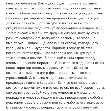
близкого человека. Вам нужно будет проявить большую
силу воли, чтобы сообщить о ней родственникам больного
и помочь близкому человеку прожить последние дни. Змея
гигантских размеров во сне пророчит большую трагедию
для всей планеты. Если вы убили во сне змею, то
окружающие вас люди станут милосерднее и мудрее. А Д.
Лофф писал: «Змея – это трудный символ, потому что в
разных культурах его толкуют по-разному. Толкования
имеют очень широкий диапазон: от страха, холодящего
кровь, до мира и мудрости. Варианты определяются
историей литературы и фольклором разных культур, а
также личным опытом. В реальной жизни страх перед
змеями – явление нередкое. У некоторых людей этот страх
носит характер настолько разрушительный, почти
патологический, что даже фотография змеи кажется
угрожающей. Для таких людей сны со змеями не
предвещают ничего хорошего. Если во сне присутствует
кто-то, кто держит змею в руках, то он, по всей вероятности,
символизирует собой источник мудрости и управления
порядком в мире грезящего и может представлять собой в
некотором роде его самого или кого-либо из его знакомых.
В азиатских и североамериканских культурах змея – это