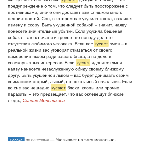
предупреждение о том, что следует быть поосторожнее с
противниками, иначе они доставят вам слишком много
неприятностей. Сон, в котором вас укусила кошка, означает
измену и ссору. Быть укушенной собакой – значит, наяву
понесете значительные убытки. Если укусила бешеная
собака – это к печали и тревоге по поводу долгого
отсутствия любимого человека. Если вас
кусает
змея – в
реальной жизни вас уговорят отказаться от своего
намерения якобы ради вашего блага, а на деле в
своекорыстных интересах. Если
кусает
ядовитая змея –
наяву нанесете незаслуженную обиду своему близкому
другу. Быть укушенной львом – вас будет донимать своим
вниманием старый, лысый, но похотливый начальник. Если
во сне вас нещадно
кусают
блохи, клопы или прочие
паразиты – это предвещает, что вас оклевещут близкие
люди.,
Сонник Мельникова
— Указывает на эмоционально-
по описанию
Собака