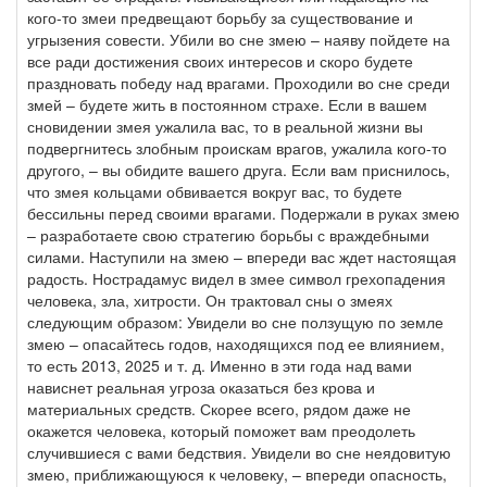
кого-то змеи предвещают борьбу за существование и
угрызения совести. Убили во сне змею – наяву пойдете на
все ради достижения своих интересов и скоро будете
праздновать победу над врагами. Проходили во сне среди
змей – будете жить в постоянном страхе. Если в вашем
сновидении змея ужалила вас, то в реальной жизни вы
подвергнитесь злобным проискам врагов, ужалила кого-то
другого, – вы обидите вашего друга. Если вам приснилось,
что змея кольцами обвивается вокруг вас, то будете
бессильны перед своими врагами. Подержали в руках змею
– разработаете свою стратегию борьбы с враждебными
силами. Наступили на змею – впереди вас ждет настоящая
радость. Нострадамус видел в змее символ грехопадения
человека, зла, хитрости. Он трактовал сны о змеях
следующим образом: Увидели во сне ползущую по земле
змею – опасайтесь годов, находящихся под ее влиянием,
то есть 2013, 2025 и т. д. Именно в эти года над вами
нависнет реальная угроза оказаться без крова и
материальных средств. Скорее всего, рядом даже не
окажется человека, который поможет вам преодолеть
случившиеся с вами бедствия. Увидели во сне неядовитую
змею, приближающуюся к человеку, – впереди опасность,