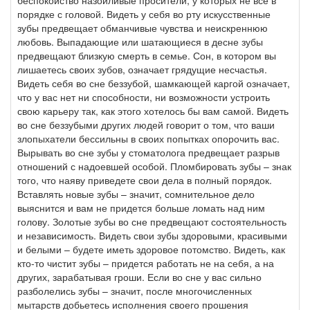
беспокойство назойливые просители, у которых не все в
порядке с головой. Видеть у себя во рту искусственные
зубы предвещает обманчивые чувства и неискреннюю
любовь. Выпадающие или шатающиеся в десне зубы
предвещают близкую смерть в семье. Сон, в котором вы
лишаетесь своих зубов, означает грядущие несчастья.
Видеть себя во сне беззубой, шамкающей каргой означает,
что у вас нет ни способности, ни возможности устроить
свою карьеру так, как этого хотелось бы вам самой. Видеть
во сне беззубыми других людей говорит о том, что ваши
злопыхатели бессильны в своих попытках опорочить вас.
Вырывать во сне зубы у стоматолога предвещает разрыв
отношений с надоевшей особой. Пломбировать зубы – знак
того, что наяву приведете свои дела в полный порядок.
Вставлять новые зубы – значит, сомнительное дело
выяснится и вам не придется больше ломать над ним
голову. Золотые зубы во сне предвещают состоятельность
и независимость. Видеть свои зубы здоровыми, красивыми
и белыми – будете иметь здоровое потомство. Видеть, как
кто-то чистит зубы – придется работать не на себя, а на
других, зарабатывая гроши. Если во сне у вас сильно
разболелись зубы – значит, после многочисленных
мытарств добьетесь исполнения своего прошения