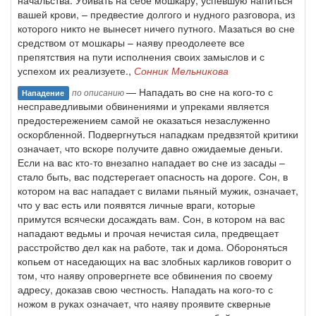
начальства. Убивать на себе мошкару, успевшую напиться
вашей крови, – предвестие долгого и нудного разговора, из
которого никто не вынесет ничего путного. Мазаться во сне
средством от мошкары – наяву преодолеете все
препятствия на пути исполнения своих замыслов и с
успехом их реализуете.,
Сонник Мельникова
— Нападать во сне на кого-то с
по описанию
Нападение
несправедливыми обвинениями и упреками является
предостережением самой не оказаться незаслуженно
оскорбленной. Подвергнуться нападкам предвзятой критики
означает, что вскоре получите давно ожидаемые деньги.
Если на вас кто-то внезапно нападает во сне из засады –
стало быть, вас подстерегает опасность на дороге. Сон, в
котором на вас нападает с вилами пьяный мужик, означает,
что у вас есть или появятся личные враги, которые
примутся всячески досаждать вам. Сон, в котором на вас
нападают ведьмы и прочая нечистая сила, предвещает
расстройство дел как на работе, так и дома. Обороняться
копьем от наседающих на вас злобных карликов говорит о
том, что наяву опровергнете все обвинения по своему
адресу, доказав свою честность. Нападать на кого-то с
ножом в руках означает, что наяву проявите скверные