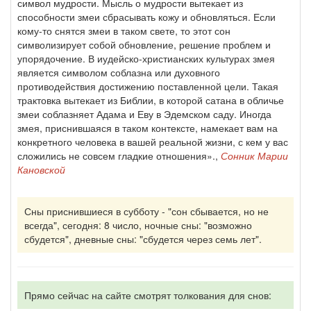
символ мудрости. Мысль о мудрости вытекает из
способности змеи сбрасывать кожу и обновляться. Если
кому-то снятся змеи в таком свете, то этот сон
символизирует собой обновление, решение проблем и
упорядочение. В иудейско-христианских культурах змея
является символом соблазна или духовного
противодействия достижению поставленной цели. Такая
трактовка вытекает из Библии, в которой сатана в обличье
змеи соблазняет Адама и Еву в Эдемском саду. Иногда
змея, приснившаяся в таком контексте, намекает вам на
конкретного человека в вашей реальной жизни, с кем у вас
сложились не совсем гладкие отношения».,
Сонник Марии
Кановской
Сны приснившиеся в субботу - "сон сбывается, но не
всегда", сегодня: 8 число, ночные сны: "возможно
сбудется", дневные сны: "сбудется через семь лет".
Прямо сейчас на сайте смотрят толкования для снов: