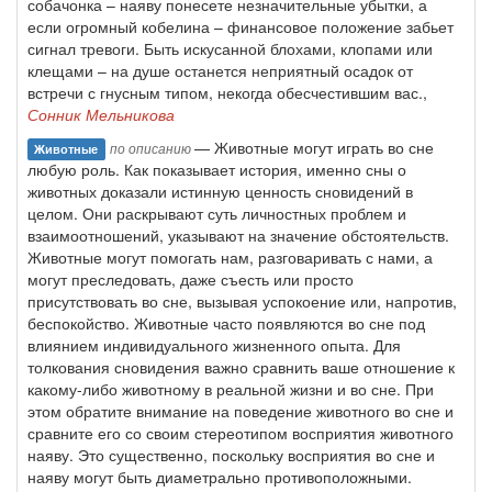
собачонка – наяву понесете незначительные убытки, а
если огромный кобелина – финансовое положение забьет
сигнал тревоги. Быть искусанной блохами, клопами или
клещами – на душе останется неприятный осадок от
встречи с гнусным типом, некогда обесчестившим вас.,
Сонник Мельникова
— Животные могут играть во сне
по описанию
Животные
любую роль. Как показывает история, именно сны о
животных доказали истинную ценность сновидений в
целом. Они раскрывают суть личностных проблем и
взаимоотношений, указывают на значение обстоятельств.
Животные могут помогать нам, разговаривать с нами, а
могут преследовать, даже съесть или просто
присутствовать во сне, вызывая успокоение или, напротив,
беспокойство. Животные часто появляются во сне под
влиянием индивидуального жизненного опыта. Для
толкования сновидения важно сравнить ваше отношение к
какому-либо животному в реальной жизни и во сне. При
этом обратите внимание на поведение животного во сне и
сравните его со своим стереотипом восприятия животного
наяву. Это существенно, поскольку восприятия во сне и
наяву могут быть диаметрально противоположными.