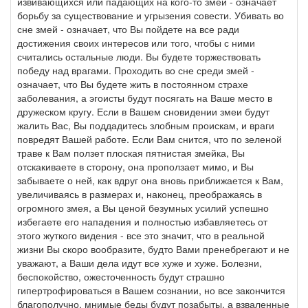
извивающихся или падающих на кого-то змей - означает
борьбу за существование и угрызения совести. Убивать во
сне змей - означает, что Вы пойдете на все ради
достижения своих интересов или того, чтобы с ними
считались остальные люди. Вы будете торжествовать
победу над врагами. Проходить во сне среди змей -
означает, что Вы будете жить в постоянном страхе
заболевания, а эгоисты будут посягать на Ваше место в
дружеском кругу. Если в Вашем сновидении змеи будут
жалить Вас, Вы поддадитесь злобным проискам, и враги
повредят Вашей работе. Если Вам снится, что по зеленой
траве к Вам ползет плоская пятнистая змейка, Вы
отскакиваете в сторону, она проползает мимо, и Вы
забываете о ней, как вдруг она вновь приближается к Вам,
увеличиваясь в размерах и, наконец, преображаясь в
огромного змея, а Вы ценой безумных усилий успешно
избегаете его нападения и полностью избавляетесь от
этого жуткого видения - все это значит, что в реальной
жизни Вы скоро вообразите, будто Вами пренебрегают и не
уважают, а Ваши дела идут все хуже и хуже. Болезни,
беспокойство, ожесточенность будут страшно
гипертрофироваться в Вашем сознании, но все закончится
благополучно, мнимые беды будут позабыты, а взваленные