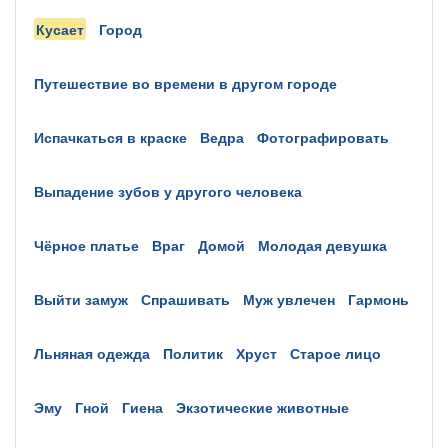
кусает
город
путешествие во времени в другом городе
испачкаться в краске
ведра
фотографировать
выпадение зубов у другого человека
чёрное платье
враг
домой
молодая девушка
выйти замуж
спрашивать
муж увлечен
гармонь
льняная одежда
политик
хруст
старое лицо
эму
гной
гиена
экзотические животные