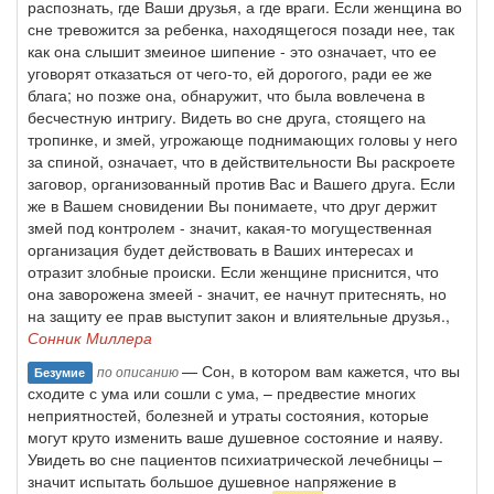
распознать, где Ваши друзья, а где враги. Если женщина во
сне тревожится за ребенка, находящегося позади нее, так
как она слышит змеиное шипение - это означает, что ее
уговорят отказаться от чего-то, ей дорогого, ради ее же
блага; но позже она, обнаружит, что была вовлечена в
бесчестную интригу. Видеть во сне друга, стоящего на
тропинке, и змей, угрожающе поднимающих головы у него
за спиной, означает, что в действительности Вы раскроете
заговор, организованный против Вас и Вашего друга. Если
же в Вашем сновидении Вы понимаете, что друг держит
змей под контролем - значит, какая-то могущественная
организация будет действовать в Ваших интересах и
отразит злобные происки. Если женщине приснится, что
она заворожена змеей - значит, ее начнут притеснять, но
на защиту ее прав выступит закон и влиятельные друзья.,
Сонник Миллера
— Сон, в котором вам кажется, что вы
по описанию
Безумие
сходите с ума или сошли с ума, – предвестие многих
неприятностей, болезней и утраты состояния, которые
могут круто изменить ваше душевное состояние и наяву.
Увидеть во сне пациентов психиатрической лечебницы –
значит испытать большое душевное напряжение в