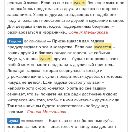
реальной жизни. Если во сне вас
кусает
бешеное животное
– опасайтесь предательства друга и подвоха со стороны
завистников. Увидеть других, страдающих от подобного
недуга, означает непостоянство друзей и крушение планов.
Для девушки видеть людей, подверженных безумию, –
разочароваться в избраннике.,
Сонник Мельникова
— Приснившаяся вам гадюка
по описанию
Гадюка
предупреждает о зле и коварстве. Если она
кусается
–
ваших друзей и близких ожидают горестные события.
Видеть, что она
кусает
других, – будьте осторожны, вас в
любой момент может подставить двуличный приятель.
Лежащая гадюка, которая свернулась в кольцо и
угрожающе шипит, сулит превратности судьбы, от которых
никуда не деться. Если гадюка быстро уползает –
неприятности скоро кончатся. Убить во сне гадюку
означает, что вы пойдете на все ради достижения своих
интересов или того, чтобы с ними считались другие люди.
Так или иначе вы будете торжествовать победу над
врагами.,
Сонник Мельникова
— Видеть во сне собственные зубы,
по описанию
Зубы
которые вы чистите, – знак того, что наяву вам доставят