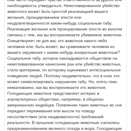
необходимость утвердиться. Немотивированное убийство
животного может быть простой реализацией вашего
желания, проецированием злости или
неудовлетворенности каким-нибудь социальным табу.
Реализация желания или проецирование злости во многом
связаны с тем, как вы воспринимаете убиваемое животное.
Олицетворяет ли для вас это животное какого-либо
человека или, быть может, вы сравниваете человека из
вашего окружения с каким-нибудь конкретным животным?
Социальное табу, которое накладывается обществом на
немотивированное нанесение ран или убийство животных,
стало критерием, по которому оценивают антисоциальное
поведение людей. Поэтому неудивительно, что в снах это
может символизировать нарушение табу. Но, опять-таки,
немаловажно, как вы воспринимаете это животное.
Голодающее животное представляет интерес в
агрокультурных обществах, например, в общинах
американских индейцев. Появление таких животных во сне
передает переживания или мысли по поводу
несоответствия (или неадекватности) требований
реальности. В прошлом голодающие животные считались
предзнаменованием великого голода и мора. Голодающие