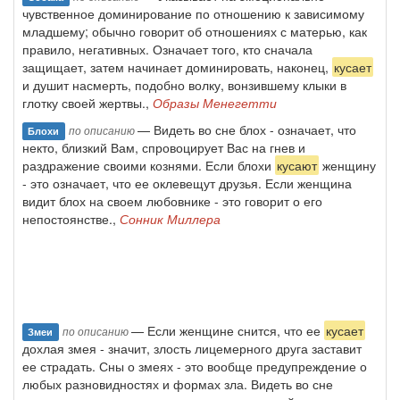
чувственное доминирование по отноше­нию к зависимому
младшему; обычно говорит об отношениях с мате­рью, как
правило, негативных. Означает того, кто сначала
защищает, затем начинает доминировать, наконец,
кусает
и душит насмерть, по­добно волку, вонзившему клыки в
глотку своей жертвы.,
Образы Менегетти
— Видеть во сне блох - означает, что
по описанию
Блохи
некто, близкий Вам, спровоцирует Вас на гнев и
раздражение своими кознями. Если блохи
кусают
женщину
- это означает, что ее оклевещут друзья. Если женщина
видит блох на своем любовнике - это говорит о его
непостоянстве.,
Сонник Миллера
— Если женщине снится, что ее
кусает
по описанию
Змеи
дохлая змея - значит, злость лицемерного друга заставит
ее страдать. Сны о змеях - это вообще предупреждение о
любых разновидностях и формах зла. Видеть во сне