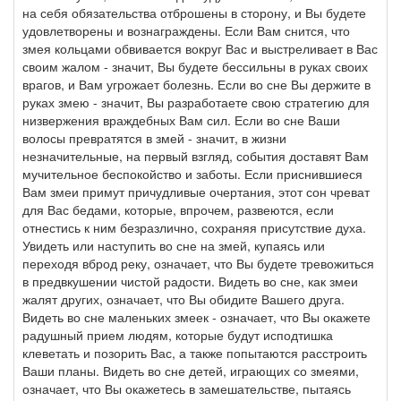
на себя обязательства отброшены в сторону, и Вы будете
удовлетворены и вознаграждены. Если Вам снится, что
змея кольцами обвивается вокруг Вас и выстреливает в Вас
своим жалом - значит, Вы будете бессильны в руках своих
врагов, и Вам угрожает болезнь. Если во сне Вы держите в
руках змею - значит, Вы разработаете свою стратегию для
низвержения враждебных Вам сил. Если во сне Ваши
волосы превратятся в змей - значит, в жизни
незначительные, на первый взгляд, события доставят Вам
мучительное беспокойство и заботы. Если приснившиеся
Вам змеи примут причудливые очертания, этот сон чреват
для Вас бедами, которые, впрочем, развеются, если
отнестись к ним безразлично, сохраняя присутствие духа.
Увидеть или наступить во сне на змей, купаясь или
переходя вброд реку, означает, что Вы будете тревожиться
в предвкушении чистой радости. Видеть во сне, как змеи
жалят других, означает, что Вы обидите Вашего друга.
Видеть во сне маленьких змеек - означает, что Вы окажете
радушный прием людям, которые будут исподтишка
клеветать и позорить Вас, а также попытаются расстроить
Ваши планы. Видеть во сне детей, играющих со змеями,
означает, что Вы окажетесь в замешательстве, пытаясь