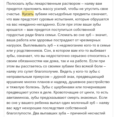
Полоскать зубы лекарственным раствором – наяву вам
придется приложить массу усилий, чтобы не упустить свое
счастье.
Кусать
зубами несъедобные предметы означает,
что вам предстоят суровые испытания, которые обрушатся
на вас нежданно-негаданно. Если при этом ваши зубы
крошатся – вам придется поступиться собственной
гордостью ради блага семьи. Сломать во сне зуб – значит,
ваша работа или здоровье пострадают от чрезмерных
нагрузок. Выплевывать зуб – к недомоганию кого-то в семье
или у родственников. Сон, в котором вам кто-то выбивает
зубы, означает, что вы недостаточно серьезно относитесь к
своим обязанностям как дома, так и на работе. Если при
этом вы расстаетесь со своими зубами без всякой боли –
наяву это сулит благополучие. Видеть у кого-то зубы с
неправильным прикусом – дурной знак, предвещающий
крушение многих планов и надежд, душевное расстройство
и тяжелую болезнь. Зубы с щербинами или почерневшие
предвещают успех в деле. Кровоточащие от цинги, то есть
авитаминоза, зубы предсказывают смерть знакомых. Если
во сне у вашего ребенка выпал один молочный зуб – наяву
вас ждут нехорошие последствия собственной
благоглупости. Два выпавших зуба – причиной несчастий