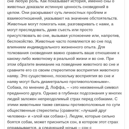
сне любую роль. Как показывает история, именно сны о
животных доказали истинную ценность сновидений в
целом. Они раскрывают суть личностных проблем и
взаимоотношений, указывают на значение обстоятельств.
Животные могут помогать нам, разговаривать с нами, а
могут преследовать, даже съесть или просто
присутствовать во сне, вызывая успокоение или, напротив,
беспокойство. Животные часто появляются во сне под
влиянием индивидуального жизненного опыта. Для
толкования сновидения важно сравнить ваше отношение к
какому-либо животному в реальной жизни и во сне. При
этом обратите внимание на поведение животного во сне и
сравните его со своим стереотипом восприятия животного
наяву. Это существенно, поскольку восприятия во сне и
наяву могут быть диаметрально противоположными».
Собака, по мнению Д. Лоффа, – «это неизменный символ
преданного друга. Однако в глубинах подсознания у многих
людей заложен непреодолимый страх перед собаками. С
этими животными также связаны противоположные по сути
общественные стереотипы (сравните: «лучший друг
человека» и «злой как собака»). Людям, которые сильно
боятся собак, может присниться сон, в котором этот страх
оправдывается, а следующей ночью – сон с