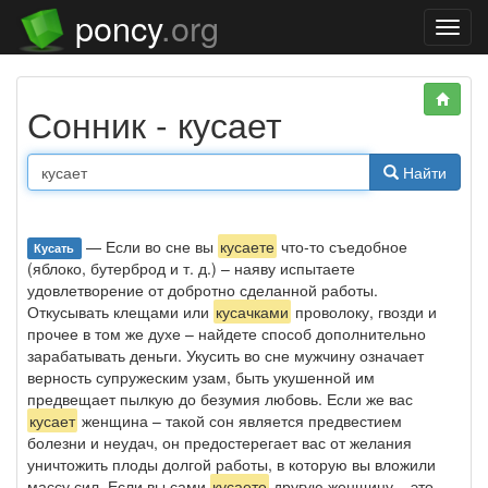
poncy
.org
Нави
Сонник - кусает
Найти
— Если во сне вы
кусаете
что-то съедобное
Кусать
(яблоко, бутерброд и т. д.) – наяву испытаете
удовлетворение от добротно сделанной работы.
Откусывать клещами или
кусачками
проволоку, гвозди и
прочее в том же духе – найдете способ дополнительно
зарабатывать деньги. Укусить во сне мужчину означает
верность супружеским узам, быть укушенной им
предвещает пылкую до безумия любовь. Если же вас
кусает
женщина – такой сон является предвестием
болезни и неудач, он предостерегает вас от желания
уничтожить плоды долгой работы, в которую вы вложили
массу сил. Если вы сами
кусаете
другую женщину – это