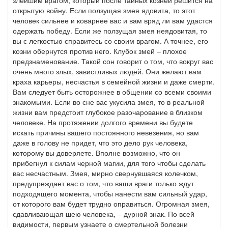
злейшим врагом, который после тайных козней решится на
открытую войну. Если ползущая змея ядовита, то этот
человек сильнее и коварнее вас и вам вряд ли вам удастся
одержать победу. Если же ползущая змея неядовитая, то
вы с легкостью справитесь со своим врагом. А точнее, его
козни обернутся против него. Клубок змей – плохое
предзнаменование. Такой сон говорит о том, что вокруг вас
очень много злых, завистливых людей. Они желают вам
краха карьеры, несчастья в семейной жизни и даже смерти.
Вам следует быть осторожнее в общении со всеми своими
знакомыми. Если во сне вас укусила змея, то в реальной
жизни вам предстоит глубокое разочарование в близком
человеке. На протяжении долгого времени вы будете
искать причины вашего постоянного невезения, но вам
даже в голову не придет, что это дело рук человека,
которому вы доверяете. Вполне возможно, что он
прибегнул к силам черной магии, для того чтобы сделать
вас несчастным. Змея, мирно свернувшаяся колечком,
предупреждает вас о том, что ваши враги только ждут
подходящего момента, чтобы нанести вам сильный удар,
от которого вам будет трудно оправиться. Огромная змея,
сдавливающая шею человека, – дурной знак. По всей
видимости, первым узнаете о смертельной болезни