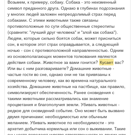
Возьмем, к примеру, собаку. Собака - это неизменный
символ преданного друга. Однако в глубинах подсознания
у многих людей заложен непреодолимый страх перед
собаками. С этими животными также связаны
противоположные по сути общественные стереотипы
(сравните: "лучший друг человека" и "злой как собака").
Людям, которые сильно боятся собак, может присниться
сон, в котором этот страх оправдывается, а следующей
ночью - сон с противоположной направленностью. Одним
из основополагающих моментов толкования являются
действия собаки. Животное за вами гонится?
Кусает
вас?
Или вы с ним разговариваете? Домашние животные -
частые гости во сне, однако они не так привязаны к
современному человеку, как во времена натурального
хозяйства. Домашние животные на пастбище, как правило,
символизируют обеспеченность. Ранее сновидения с
такими животными рассматривались как знамение
процветания и благополучия земли. Убивать животных -
редкое для сновидений событие. Оно может быть вызвано
двумя причинами: необходимостью или обычным
желанием. Убивать животное по необходимости - это
архетип добытчика-кормильца или сон о выживании. Такие
сны часто передают чувство ответственности за других или