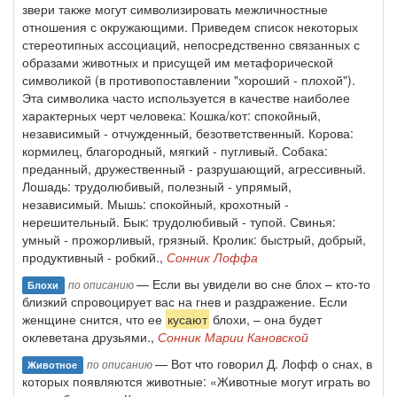
звери также могут символизировать межличностные
отношения с окружающими. Приведем список некоторых
стереотипных ассоциаций, непосредственно связанных с
образами животных и присущей им метафорической
символикой (в противопоставлении "хороший - плохой").
Эта символика часто используется в качестве наиболее
характерных черт человека: Кошка/кот: спокойный,
независимый - отчужденный, безответственный. Корова:
кормилец, благородный, мягкий - пугливый. Собака:
преданный, дружественный - разрушающий, агрессивный.
Лошадь: трудолюбивый, полезный - упрямый,
независимый. Мышь: спокойный, крохотный -
нерешительный. Бык: трудолюбивый - тупой. Свинья:
умный - прожорливый, грязный. Кролик: быстрый, добрый,
продуктивный - робкий.,
Сонник Лоффа
— Если вы увидели во сне блох – кто-то
по описанию
Блохи
близкий спровоцирует вас на гнев и раздражение. Если
женщине снится, что ее
кусают
блохи, – она будет
оклеветана друзьями.,
Сонник Марии Кановской
— Вот что говорил Д. Лофф о снах, в
по описанию
Животное
которых появляются животные: «Животные могут играть во