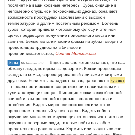
посягнет на ваши кровные интересы. Зубы, сидящие в
непомерно опухших и покрасневших деснах, означают
возможность простудных заболеваний с высокой
температурой и долгим постельным режимом. Болезнь
зубов, которая привела к огромному флюсу и отечной
щеке, предвещает получение прибыльного места или
занятия. Белые металлические фиксы на зубах говорят о
предстоящих трудностях в бизнесе и
предпринимательстве.,
Сонник Мельникова
— Видеть во сне котов означает, что вас
по описанию
Коты
обманут люди, которым вы доверяли. Кошки предвещают
скандал в семье, спровоцированный лживыми и хитрыми
друзьями. Если коты нападают на вас, царапают и
кусают
– в реальности окажете сопротивление насильникам из
хулиганствующих юнцов. Шипящие кошки с вздыбленной
спиной и взъерошенной шерстью – знак воровства и
ограбления. Видеть мирно спящих кошек или котов
предвещает неполный успех в деле. Видеть себя в
окружении множества мяукающих котов означает, что вас
окружают неверные люди, готовые пойти на любое
предательство ради наживы. Кормить или гладить во сне
котов предвещает неблагодарность за доброе дело. Если