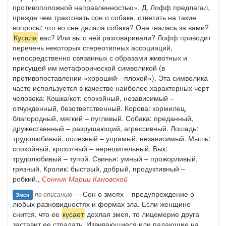
противоположной направленностью». Д. Лофф предлагал,
прежде чем трактовать сон о собаке, ответить на такие
вопросы: что во сне делала собака? Она гналась за вами?
Кусала
вас? Или вы с ней разговаривали? Лофф приводит
перечень некоторых стереотипных ассоциаций,
непосредственно связанных с образами животных и
присущей им метафорической символикой (в
противопоставлении «хороший—плохой»). Эта символика
часто используется в качестве наиболее характерных черт
человека: Кошка/кот: спокойный, независимый –
отчужденный, безответственный. Корова: кормилец,
благородный, мягкий – пугливый. Собака: преданный,
дружественный – разрушающий, агрессивный. Лошадь:
трудолюбивый, полезный – упрямый, независимый. Мышь:
спокойный, крохотный – нерешительный. Бык:
трудолюбивый – тупой. Свинья: умный – прожорливый,
грязный. Кролик: быстрый, добрый, продуктивный –
робкий.,
Сонник Марии Кановской
— Сон о змеях – предупреждение о
по описанию
Змея
любых разновидностях и формах зла. Если женщине
снится, что ее
кусает
дохлая змея, то лицемерие друга
заставит ее страдать. Извивающиеся или падающие на