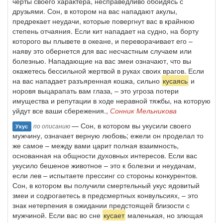
черты своего характера, несправедливо обойдясь с
друзьями. Сон, в котором на вас нападают акулы,
предрекает неудачи, которые повергнут вас в крайнюю
степень отчаяния. Если кит нападает на судно, на борту
которого вы плывете в океане, и переворачивает его –
наяву это обернется для вас несчастным случаем или
болезнью. Нападающие на вас змеи означают, что вы
окажетесь бессильной жертвой в руках своих врагов. Если
на вас нападает разъяренная кошка, сильно
кусаясь
и
норовя выцарапать вам глаза, – это угроза потери
имущества и репутации в ходе неравной тяжбы, на которую
уйдут все ваши сбережения.,
Сонник Мельникова
— Сон, в котором вы укусили своего
по описанию
Укус
мужчину, означает верную любовь; ежели он проделал то
же самое – между вами царит полная взаимность,
основанная на общности духовных интересов. Если вас
укусило бешеное животное – это к болезни и неудачам,
если лев – испытаете прессинг со стороны конкурентов.
Сон, в котором вы получили смертельный укус ядовитый
змеи и содрогаетесь в предсмертных конвульсиях, – это
знак нетерпения в ожидании предстоящей близости с
мужчиной. Если вас во сне
кусает
маленькая, но злющая