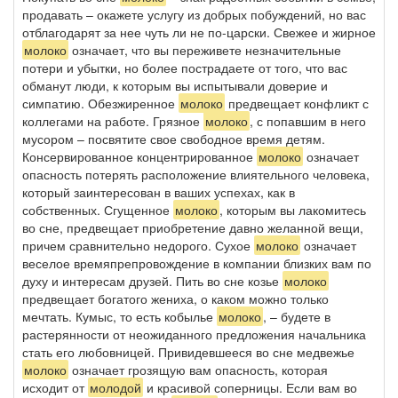
продавать – окажете услугу из добрых побуждений, но вас
отблагодарят за нее чуть ли не по-царски. Свежее и жирное
молоко
означает, что вы переживете незначительные
потери и убытки, но более пострадаете от того, что вас
обманут люди, к которым вы испытывали доверие и
симпатию. Обезжиренное
молоко
предвещает конфликт с
коллегами на работе. Грязное
молоко
, с попавшим в него
мусором – посвятите свое свободное время детям.
Консервированное концентрированное
молоко
означает
опасность потерять расположение влиятельного человека,
который заинтересован в ваших успехах, как в
собственных. Сгущенное
молоко
, которым вы лакомитесь
во сне, предвещает приобретение давно желанной вещи,
причем сравнительно недорого. Сухое
молоко
означает
веселое времяпрепровождение в компании близких вам по
духу и интересам друзей. Пить во сне козье
молоко
предвещает богатого жениха, о каком можно только
мечтать. Кумыс, то есть кобылье
молоко
, – будете в
растерянности от неожиданного предложения начальника
стать его любовницей. Привидевшееся во сне медвежье
молоко
означает грозящую вам опасность, которая
исходит от
молодой
и красивой соперницы. Если вам во