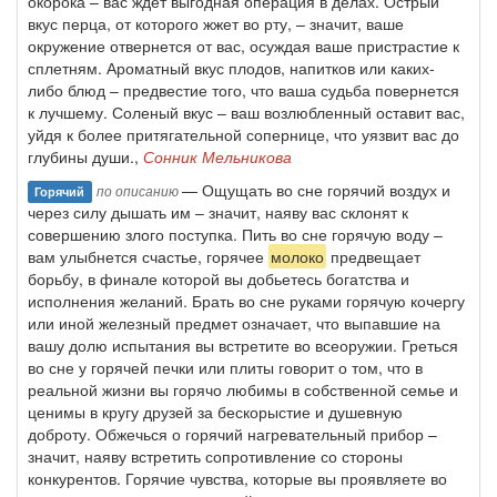
окорока – вас ждет выгодная операция в делах. Острый
вкус перца, от которого жжет во рту, – значит, ваше
окружение отвернется от вас, осуждая ваше пристрастие к
сплетням. Ароматный вкус плодов, напитков или каких-
либо блюд – предвестие того, что ваша судьба повернется
к лучшему. Соленый вкус – ваш возлюбленный оставит вас,
уйдя к более притягательной сопернице, что уязвит вас до
глубины души.,
Сонник Мельникова
— Ощущать во сне горячий воздух и
по описанию
Горячий
через силу дышать им – значит, наяву вас склонят к
совершению злого поступка. Пить во сне горячую воду –
вам улыбнется счастье, горячее
молоко
предвещает
борьбу, в финале которой вы добьетесь богатства и
исполнения желаний. Брать во сне руками горячую кочергу
или иной железный предмет означает, что выпавшие на
вашу долю испытания вы встретите во всеоружии. Греться
во сне у горячей печки или плиты говорит о том, что в
реальной жизни вы горячо любимы в собственной семье и
ценимы в кругу друзей за бескорыстие и душевную
доброту. Обжечься о горячий нагревательный прибор –
значит, наяву встретить сопротивление со стороны
конкурентов. Горячие чувства, которые вы проявляете во