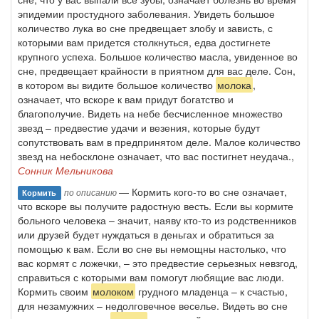
эпидемии простудного заболевания. Увидеть большое
количество лука во сне предвещает злобу и зависть, с
которыми вам придется столкнуться, едва достигнете
крупного успеха. Большое количество масла, увиденное во
сне, предвещает крайности в приятном для вас деле. Сон,
в котором вы видите большое количество
молока
,
означает, что вскоре к вам придут богатство и
благополучие. Видеть на небе бесчисленное множество
звезд – предвестие удачи и везения, которые будут
сопутствовать вам в предпринятом деле. Малое количество
звезд на небосклоне означает, что вас постигнет неудача.,
Сонник Мельникова
— Кормить кого-то во сне означает,
по описанию
Кормить
что вскоре вы получите радостную весть. Если вы кормите
больного человека – значит, наяву кто-то из родственников
или друзей будет нуждаться в деньгах и обратиться за
помощью к вам. Если во сне вы немощны настолько, что
вас кормят с ложечки, – это предвестие серьезных невзгод,
справиться с которыми вам помогут любящие вас люди.
Кормить своим
молоком
грудного младенца – к счастью,
для незамужних – недолговечное веселье. Видеть во сне