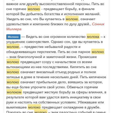
важное или дружбу высокопоставленной персоны. Пить во
сне горячее
молоко
- предвещает борьбу, в финале
которой Вы добьетесь богатства и исполнения желаний.
Увидеть во сне, что Вы купаетесь в
молоке
, означает
удовольствия и компанию близких по духу друзей.,
Сонник
Миллера
— Видеть во сне огромное количество
молока
– к
Молоко
ухудшению самочувствия. Однако сон, где вы купаетесь в
молоке
, – предвестие небывалой радости и
обнадеживающих перспектив. Пить во сне парное
молоко
– знак благополучной и зажиточной жизни. Прокисшее
молоко
предвещает ссору с начальством со всеми
вытекающими из нее последствиями. Кипятить во сне
молоко
означает внезапный отъезд родных и полное
затишье в доме в течение нескольких дней. Пить кипяченое
молоко
означает прибыльное дело, взявшись за которое,
вы еще более упрочите свой успех. Обжечься горячим
молоком
предвещает жесткую борьбу за сферы влияния, в
результате которой вам удастся взять инициативу в свои
руки и настоять на собственных условиях. Убежавшее или
выкипевшее
молоко
предвещает охлаждение в дружбе.
Покупать во сне
молоко
– знак радостных событий в семье,