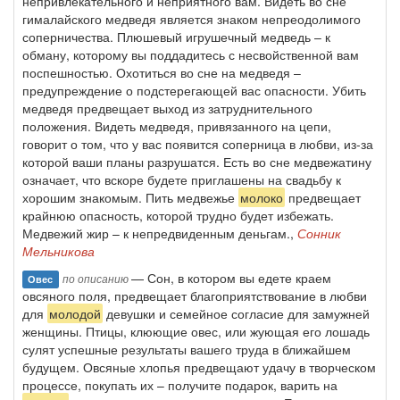
непривлекательного и неприятного вам. Видеть во сне
гималайского медведя является знаком непреодолимого
соперничества. Плюшевый игрушечный медведь – к
обману, которому вы поддадитесь с несвойственной вам
поспешностью. Охотиться во сне на медведя –
предупреждение о подстерегающей вас опасности. Убить
медведя предвещает выход из затруднительного
положения. Видеть медведя, привязанного на цепи,
говорит о том, что у вас появится соперница в любви, из-за
которой ваши планы разрушатся. Есть во сне медвежатину
означает, что вскоре будете приглашены на свадьбу к
хорошим знакомым. Пить медвежье
молоко
предвещает
крайнюю опасность, которой трудно будет избежать.
Медвежий жир – к непредвиденным деньгам.,
Сонник
Мельникова
— Сон, в котором вы едете краем
по описанию
Овес
овсяного поля, предвещает благоприятствование в любви
для
молодой
девушки и семейное согласие для замужней
женщины. Птицы, клюющие овес, или жующая его лошадь
сулят успешные результаты вашего труда в ближайшем
будущем. Овсяные хлопья предвещают удачу в творческом
процессе, покупать их – получите подарок, варить на