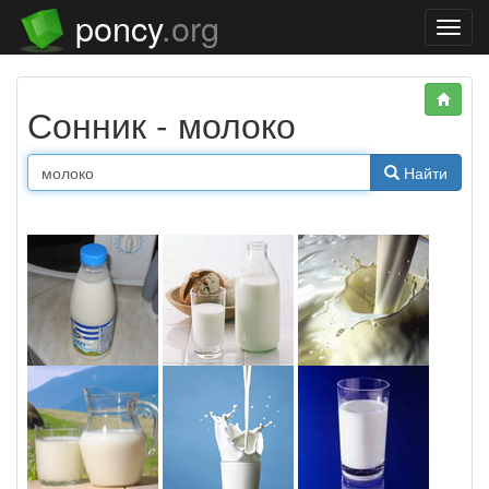
poncy
.org
Нави
Сонник - молоко
Найти