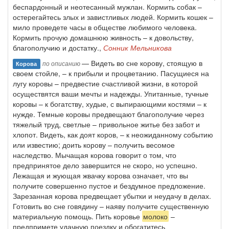
беспардонный и неотесанный мужлан. Кормить собак –
остерегайтесь злых и завистливых людей. Кормить кошек –
мило проведете часы в обществе любимого человека.
Кормить прочую домашнюю живность – к довольству,
благополучию и достатку.,
Сонник Мельникова
— Видеть во сне корову, стоящую в
по описанию
Корова
своем стойле, – к прибыли и процветанию. Пасущиеся на
лугу коровы – предвестие счастливой жизни, в которой
осуществятся ваши мечты и надежды. Упитанные, тучные
коровы – к богатству, худые, с выпирающими костями – к
нужде. Темные коровы предвещают благополучие через
тяжелый труд, светлые – привольное житье без забот и
хлопот. Видеть, как доят коров, – к неожиданному событию
или известию; доить корову – получить весомое
наследство. Мычащая корова говорит о том, что
предпринятое дело завершится не скоро, но успешно.
Лежащая и жующая жвачку корова означает, что вы
получите совершенно пустое и бездумное предложение.
Зарезанная корова предвещает убытки и неудачу в делах.
Готовить во сне говядину – наяву получите существенную
материальную помощь. Пить коровье
молоко
–
предпримете удачную поездку и обогатитесь