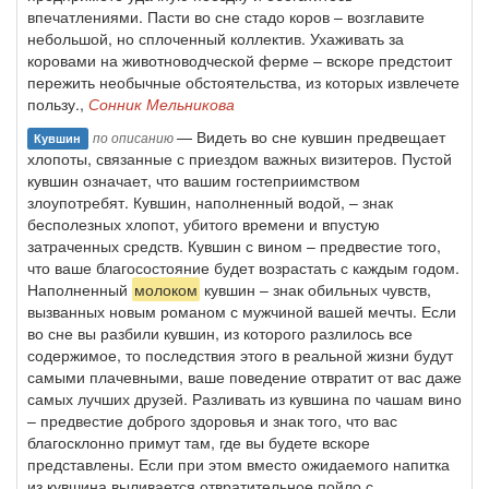
впечатлениями. Пасти во сне стадо коров – возглавите
небольшой, но сплоченный коллектив. Ухаживать за
коровами на животноводческой ферме – вскоре предстоит
пережить необычные обстоятельства, из которых извлечете
пользу.,
Сонник Мельникова
— Видеть во сне кувшин предвещает
по описанию
Кувшин
хлопоты, связанные с приездом важных визитеров. Пустой
кувшин означает, что вашим гостеприимством
злоупотребят. Кувшин, наполненный водой, – знак
бесполезных хлопот, убитого времени и впустую
затраченных средств. Кувшин с вином – предвестие того,
что ваше благосостояние будет возрастать с каждым годом.
Наполненный
молоком
кувшин – знак обильных чувств,
вызванных новым романом с мужчиной вашей мечты. Если
во сне вы разбили кувшин, из которого разлилось все
содержимое, то последствия этого в реальной жизни будут
самыми плачевными, ваше поведение отвратит от вас даже
самых лучших друзей. Разливать из кувшина по чашам вино
– предвестие доброго здоровья и знак того, что вас
благосклонно примут там, где вы будете вскоре
представлены. Если при этом вместо ожидаемого напитка
из кувшина выливается отвратительное пойло с