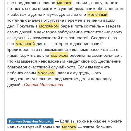
сне предлагают ослиное
молоко
– значит, наяву станете
потакать своим прихотям в ущерб домашним обязанностям
и заботам о детях и муже. Делать во сне
молочный
коктейль означает отсутствие перемен в течении ваших
дел. Покупать в
молочном
баре и пить коктейль – введете
своих друзей в некоторое заблуждение относительно своих
сексуальных возможностей и склонностей. Следовать во
сне
молочной
диете – потеряете доверие своих
кредиторов из-за невозможности вовремя рассчитаться с
ними. Кормить во сне
молоком
ребенка из соски означает,
что казавшееся невозможным найдет свое осуществление
благодаря счастливой случайности. Если вы кормите
ребенка своим
молоком
, давая ему грудь, – это
предвещает успешное продвижение дел и поддержку
друзей.,
Сонник Мельникова
— Если вы во сне никак не можете
Горячая Вода Или Молоко
напиться горячей воды или
молока
— ждите больших