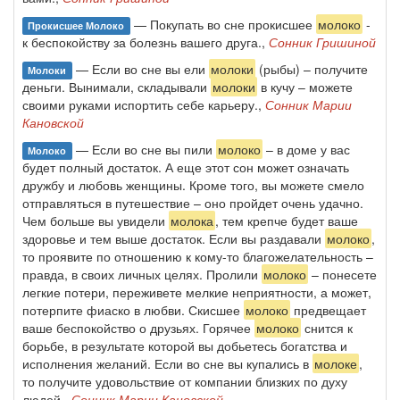
— Покупать во сне прокисшее
молоко
-
Прокисшее Молоко
к беспокойству за болезнь вашего друга.,
Сонник Гришиной
— Если во сне вы ели
молоки
(рыбы) – получите
Молоки
деньги. Вынимали, складывали
молоки
в кучу – можете
своими руками испортить себе карьеру.,
Сонник Марии
Кановской
— Если во сне вы пили
молоко
– в доме у вас
Молоко
будет полный достаток. А еще этот сон может означать
дружбу и любовь женщины. Кроме того, вы можете смело
отправляться в путешествие – оно пройдет очень удачно.
Чем больше вы увидели
молока
, тем крепче будет ваше
здоровье и тем выше достаток. Если вы раздавали
молоко
,
то проявите по отношению к кому-то благожелательность –
правда, в своих личных целях. Пролили
молоко
– понесете
легкие потери, переживете мелкие неприятности, а может,
потерпите фиаско в любви. Скисшее
молоко
предвещает
ваше беспокойство о друзьях. Горячее
молоко
снится к
борьбе, в результате которой вы добьетесь богатства и
исполнения желаний. Если во сне вы купались в
молоке
,
то получите удовольствие от компании близких по духу
людей.,
Сонник Марии Кановской