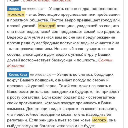
— Увидеть во сне ведра, наполненные
по описанию
Ведро
молоком
- знак блестящего преуспевания или пребывания
в приятном обществе. Пустое ведро предвещает голод или
плохой урожай.
Молодой
женщине, увидевшей во сне, что
она несет ведро, такой сон предвещает семейные радости.
Ведерко для угля явится вам во сне как предупреждение
против ряда сумасбродных поступков: ведь закончатся они
только разочарованием. Неважный знак - увидеть во сне
соседа, вносящего в дом ведро с углем: в кругу Ваших
друзей восторжествует безвкусица и пошлость.,
Сонник
Миллера
— Увидеть во сне коз, бродящих
по описанию
Козел, Коза
вокруг Вашего подворья, означает погоду по сезону и
прекрасный урожай зерна. Такой сон может означать и
Ваше осмотрительное поведение в будущем, что приведет
к росту богатства. Если козел бодает Вас - остерегайтесь
своих противников, которые жаждут проникнуть в Ваши
замыслы. Для женщин сидеть верхом на козле - означает,
что недостойное поведение может очень навредить ее
репутации. Если женщина пьет во сне козье
молоко
, она
выйдет замуж за богатого человека и не будет