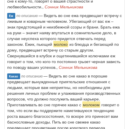
сне к кому-то, говорят о вашей страстности и
любвеобильности.,
Сонник Мельникова
— Видеть во сне ежа предвещает встречу с
по описанию
Еж
лживым и коварным человеком. Убегающий от вас еж –
знак предстоящей и неизбежной ссоры и брани. Брать ежа
на руки – значит наяву впутаться в сомнительное дело, в
случае неуспеха которого придется отвечать перед
законом. Ежик, пьющий
молоко
из блюдца и бегающий по
дому, предвещает встречу со старым другом.
Свернувшийся в клубок и ощетинившийся колючками еж
говорит о том, что кого-то постоянно грызет черная зависть
по поводу ваших успехов.,
Сонник Мельникова
— Видеть во сне какао в порошке
по описанию
Какао
предвещает вынужденные приятельские отношения с
людьми, которые вам неприятны, но необходимы для
решения личных проблем и улаживания производственных
вопросов, что должно послужить вашей карьере.
Приготавливать во сне горячее какао с
молоком
говорит о
том, что если вы поддержите наметившуюся тенденцию
роста вашего благосостояния, то вскоре это принесет вам
баснословные доходы. Пить во сне свежее какао
предвещает процветание после короткого периода