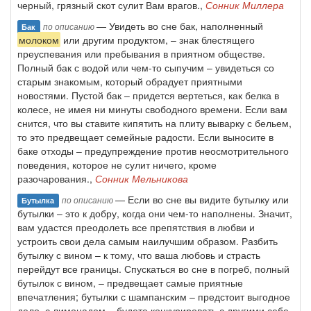
черный, грязный скот сулит Вам врагов.,
Сонник Миллера
— Увидеть во сне бак, наполненный
по описанию
Бак
молоком
или другим продуктом, – знак блестящего
преуспевания или пребывания в приятном обществе.
Полный бак с водой или чем-то сыпучим – увидеться со
старым знакомым, который обрадует приятными
новостями. Пустой бак – придется вертеться, как белка в
колесе, не имея ни минуты свободного времени. Если вам
снится, что вы ставите кипятить на плиту выварку с бельем,
то это предвещает семейные радости. Если выносите в
баке отходы – предупреждение против неосмотрительного
поведения, которое не сулит ничего, кроме
разочарования.,
Сонник Мельникова
— Если во сне вы видите бутылку или
по описанию
Бутылка
бутылки – это к добру, когда они чем-то наполнены. Значит,
вам удастся преодолеть все препятствия в любви и
устроить свои дела самым наилучшим образом. Разбить
бутылку с вином – к тому, что ваша любовь и страсть
перейдут все границы. Спускаться во сне в погреб, полный
бутылок с вином, – предвещает самые приятные
впечатления; бутылки с шампанским – предстоит выгодное
дело, с лимонадом – будете конкурировать с другими себе