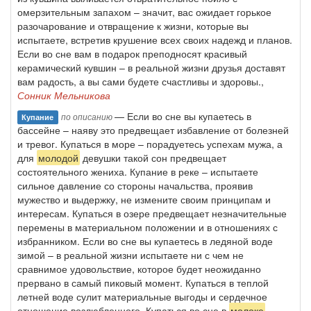
омерзительным запахом – значит, вас ожидает горькое
разочарование и отвращение к жизни, которые вы
испытаете, встретив крушение всех своих надежд и планов.
Если во сне вам в подарок преподносят красивый
керамический кувшин – в реальной жизни друзья доставят
вам радость, а вы сами будете счастливы и здоровы.,
Сонник Мельникова
— Если во сне вы купаетесь в
по описанию
Купание
бассейне – наяву это предвещает избавление от болезней
и тревог. Купаться в море – порадуетесь успехам мужа, а
для
молодой
девушки такой сон предвещает
состоятельного жениха. Купание в реке – испытаете
сильное давление со стороны начальства, проявив
мужество и выдержку, не измените своим принципам и
интересам. Купаться в озере предвещает незначительные
перемены в материальном положении и в отношениях с
избранником. Если во сне вы купаетесь в ледяной воде
зимой – в реальной жизни испытаете ни с чем не
сравнимое удовольствие, которое будет неожиданно
прервано в самый пиковый момент. Купаться в теплой
летней воде сулит материальные выгоды и сердечное
отношение возлюбленного. Купаться во сне в
молоке