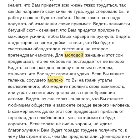
значит, что Вам придется всю жизнь тяжко трудиться, так
как Вы направите свои силы не туда, куда следовало бы, и
работу свою не будете любить. После такого сна надо
подумать об изменении своих привычек. Видеть панически
бегущий скот - означает, что Вам придется приложить
максимум усилий, чтобы Ваша карьера не рухнула. Видеть
стадо коров во время дойки - значит, что Вы будете
счастливым обладателем состояния, на которое
претендовали многие. Для
молодой
женщины этот сон
предвещает, что ее любовь не пострадает от ее выбора.
Видеть во сне, как доят корову с полным выменем,
означает, что Вас ждет огромная удача. Если Вы видите
теленка, сосущего
молоко
, то Вы на грани утраты
возлюбленного, ибо медлите проявить свою взаимность,
или утраты своего имущества из-за пренебрежения
делами. Видеть во сне телят - знак того, что Вы станете
любимцем общества и завоюете сердце верного человека.
В коммерческих делах этот сон предвещает прибыль от
торговли, для влюбленного - узы, которыми он будет
дорожить. Если телята не очень хороши, не ждите
благополучия и Вам будет гораздо труднее получить то, к
чему Вы стремитесь, чем Вы предполагали. Длиннорогий и