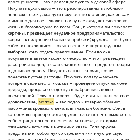
драгоценности – это предвещает успех в деловой сфере.
Покупать духи самой – это к разочарованию в любимом
человеке, если даже духи покупает не кто иной, как он сам
и именно для вас – значит, наяву вас ожидают счастливая
жизнь и благополучие во всем. Сон, в котором вы покупаете
картины, предвещает неудачное предпринимательство;
ковры – к получению большой прибыли; кружева – не будет
отбоя от поклонников, так что встанете перед трудным
выбором, кому отдать предпочтение. Если во сне
покупаете в аптеке какое-то лекарство – это предвещает
расстройство дел, а если слабительное – предстоят сборы
в дальнюю дорогу. Покупать ленты – значит, наяву
понесете пустые расходы. Покупать лопату – можете
потерять свое место, лошадь – проведете отпуск на лоне
природы, прекрасно отдохнув и набравшись новых
впечатлений. Покупать масло – будете жить в полное свое
удовольствие,
молоко
– вас подло и коварно обманут,
мясо – знак кровавого дела или тяжелой болезни. Сон, в
котором вы приобретаете оружие, означает, что вызовете к
себе отрицательное отношение человека, с которым
откажетесь вступить в интимную связь. Если оружие
представляет собой лук со стрелами или иную детскую
игрушку, не способную серьезно поразить, – значит, наяву