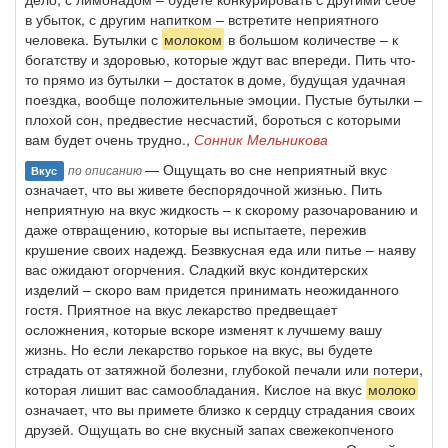
в убыток, с другим напитком – встретите неприятного
человека. Бутылки с
молоком
в большом количестве – к
богатству и здоровью, которые ждут вас впереди. Пить что-
то прямо из бутылки – достаток в доме, будущая удачная
поездка, вообще положительные эмоции. Пустые бутылки –
плохой сон, предвестие несчастий, бороться с которыми
вам будет очень трудно.,
Сонник Мельникова
— Ощущать во сне неприятный вкус
по описанию
Вкус
означает, что вы живете беспорядочной жизнью. Пить
неприятную на вкус жидкость – к скорому разочарованию и
даже отвращению, которые вы испытаете, пережив
крушение своих надежд. Безвкусная еда или питье – наяву
вас ожидают огорчения. Сладкий вкус кондитерских
изделий – скоро вам придется принимать неожиданного
гостя. Приятное на вкус лекарство предвещает
осложнения, которые вскоре изменят к лучшему вашу
жизнь. Но если лекарство горькое на вкус, вы будете
страдать от затяжной болезни, глубокой печали или потери,
которая лишит вас самообладания. Кислое на вкус
молоко
означает, что вы примете близко к сердцу страдания своих
друзей. Ощущать во сне вкусный запах свежекопченого