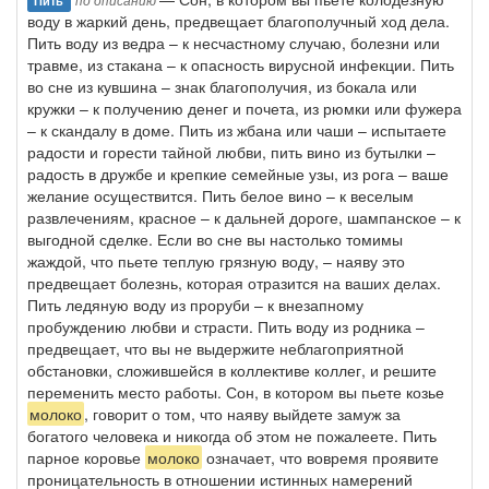
Пить
воду в жаркий день, предвещает благополучный ход дела.
Пить воду из ведра – к несчастному случаю, болезни или
травме, из стакана – к опасность вирусной инфекции. Пить
во сне из кувшина – знак благополучия, из бокала или
кружки – к получению денег и почета, из рюмки или фужера
– к скандалу в доме. Пить из жбана или чаши – испытаете
радости и горести тайной любви, пить вино из бутылки –
радость в дружбе и крепкие семейные узы, из рога – ваше
желание осуществится. Пить белое вино – к веселым
развлечениям, красное – к дальней дороге, шампанское – к
выгодной сделке. Если во сне вы настолько томимы
жаждой, что пьете теплую грязную воду, – наяву это
предвещает болезнь, которая отразится на ваших делах.
Пить ледяную воду из проруби – к внезапному
пробуждению любви и страсти. Пить воду из родника –
предвещает, что вы не выдержите неблагоприятной
обстановки, сложившейся в коллективе коллег, и решите
переменить место работы. Сон, в котором вы пьете козье
молоко
, говорит о том, что наяву выйдете замуж за
богатого человека и никогда об этом не пожалеете. Пить
парное коровье
молоко
означает, что вовремя проявите
проницательность в отношении истинных намерений