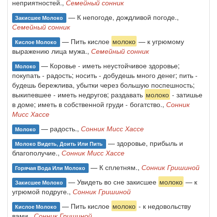
неприятностей.,
Семейный сонник
— К непогоде, дождливой погоде.,
Закисшее Молоко
Семейный сонник
— Пить кислое
молоко
— к угрюмому
Кислое Молоко
выражению лица мужа.,
Семейный сонник
— Коровье - иметь неустойчивое здоровье;
Молоко
покупать - радость; носить - добудешь много денег; пить -
будешь бережлива, убытки через большую поспешность;
выкипевшее - иметь недругов; раздавать
молоко
- затишье
в доме; иметь в собственной груди - богатство.,
Сонник
Мисс Хассе
— радость.,
Сонник Мисс Хассе
Молоко
— здоровье, прибыль и
Молоко Видеть, Доить Или Пить
благополучие.,
Сонник Мисс Хассе
— К сплетням.,
Сонник Гришиной
Горячая Вода Или Молоко
— Увидеть во сне закисшее
молоко
— к
Закисшее Молоко
угрюмой подруге.,
Сонник Гришиной
— Пить кислое
молоко
- к недовольству
Кислое Молоко
вами.,
Сонник Гришиной