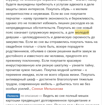
будете вынуждены прибегнуть к услугам адвоката в деле
защиты своих интересов. Покупать обувь – к мелким
неприятностям и неувязкам. Если во сне покупаете
перчатки – наяву проявите экономность и бережливость,
однако это не позволит избежать лишних расходов из-за
непредвиденных обстоятельств. Покупать во сне новый
пояс означает супружескую верность, а для
молодой
девушки – целомудренность и девическую скромность до
замужества. Если во сне вы отправились покупать ткань на
свадебное платье – стало быть, вскоре порадуете
родственников, объявив о своем решении выйти замуж за
достойного и известного им человека, предпочтя его
прежнему поклоннику. Если покупаете красивую
инкрустированную или резную шкатулку – узнаете тайну,
прочитав чужое письмо. Покупка модной шляпки – к
перемене имиджа, если не всего образа жизни. Покупать
антикварный шкаф – достигнете благополучия тяжелым
трудом, современную мебель – добьетесь того же без
особых усилий.,
Сонник Мельникова
— Видеть во сне полный мешок
по описанию
Полнота
картошки предвещает долговременное процветание и
удачу в предпринимательстве. Полная воды бочка означает