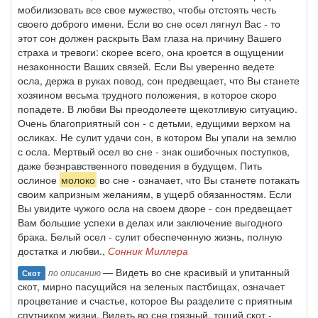
мобилизовать все свое мужество, чтобы отстоять честь
своего доброго имени. Если во сне осел лягнул Вас - то
этот сон должен раскрыть Вам глаза на причину Вашего
страха и тревоги: скорее всего, она кроется в ощущении
незаконности Ваших связей. Если Вы уверенно ведете
осла, держа в руках повод, сон предвещает, что Вы станете
хозяином весьма трудного положения, в которое скоро
попадете. В любви Вы преодолеете щекотливую ситуацию.
Очень благоприятный сон - с детьми, едущими верхом на
осликах. Не сулит удачи сон, в котором Вы упали на землю
с осла. Мертвый осел во сне - знак ошибочных поступков,
даже безнравственного поведения в будущем. Пить
ослиное
молоко
во сне - означает, что Вы станете потакать
своим капризным желаниям, в ущерб обязанностям. Если
Вы увидите чужого осла на своем дворе - сон предвещает
Вам большие успехи в делах или заключение выгодного
брака. Белый осел - сулит обеспеченную жизнь, полную
достатка и любви.,
Сонник Миллера
— Видеть во сне красивый и упитанный
по описанию
Скот
скот, мирно пасущийся на зеленых пастбищах, означает
процветание и счастье, которое Вы разделите с приятным
спутником жизни. Видеть во сне грязный, тощий скот -