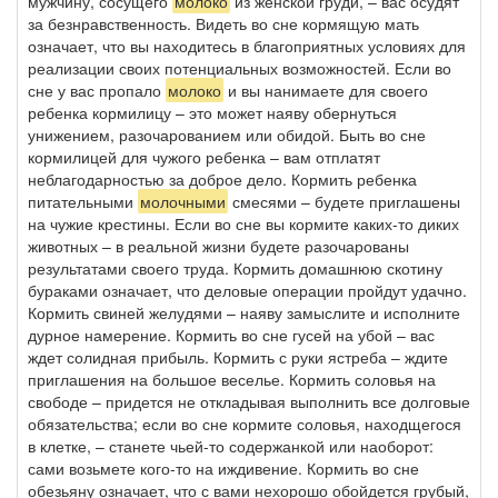
мужчину, сосущего
молоко
из женской груди, – вас осудят
за безнравственность. Видеть во сне кормящую мать
означает, что вы находитесь в благоприятных условиях для
реализации своих потенциальных возможностей. Если во
сне у вас пропало
молоко
и вы нанимаете для своего
ребенка кормилицу – это может наяву обернуться
унижением, разочарованием или обидой. Быть во сне
кормилицей для чужого ребенка – вам отплатят
неблагодарностью за доброе дело. Кормить ребенка
питательными
молочными
смесями – будете приглашены
на чужие крестины. Если во сне вы кормите каких-то диких
животных – в реальной жизни будете разочарованы
результатами своего труда. Кормить домашнюю скотину
бураками означает, что деловые операции пройдут удачно.
Кормить свиней желудями – наяву замыслите и исполните
дурное намерение. Кормить во сне гусей на убой – вас
ждет солидная прибыль. Кормить с руки ястреба – ждите
приглашения на большое веселье. Кормить соловья на
свободе – придется не откладывая выполнить все долговые
обязательства; если во сне кормите соловья, находщегося
в клетке, – станете чьей-то содержанкой или наоборот:
сами возьмете кого-то на иждивение. Кормить во сне
обезьяну означает, что с вами нехорошо обойдется грубый,