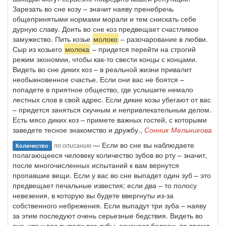
Зарезать во сне козу – значит наяву пренебречь
общепринятыми нормами морали и тем снискать себе
дурную славу. Доить во сне коз предвещает счастливое
замужество. Пить козье
молоко
– разочарование в любви.
Сыр из козьего
молока
– придется перейти на строгий
режим экономии, чтобы как-то свести концы с концами.
Видеть во сне диких коз – в реальной жизни привалит
необыкновенное счастье. Если они вас не боятся –
попадете в приятное общество, где услышите немало
лестных слов в свой адрес. Если дикие козы убегают от вас
– придется заняться скучным и непривлекательным делом.
Есть мясо диких коз – примете важных гостей, с которыми
заведете тесное знакомство и дружбу.,
Сонник Мельникова
— Если во сне вы наблюдаете
по описанию
Количество
полагающееся человеку количество зубов во рту – значит,
после многочисленных испытаний к вам вернутся
пропавшие вещи. Если у вас во сне выпадет один зуб – это
предвещает печальные известия; если два – то полосу
невезения, в которую вы будете ввергнуты из-за
собственного небрежения. Если выпадут три зуба – наяву
за этим последуют очень серьезные бедствия. Видеть во
сне, что у вас выпали все зубы, означает болезнь во время