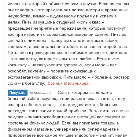
человека, который набивается вам в друзья. Если во сне вы
пьете кефир – это предвещает легкие потери и временные
неудобства, кумыс – к душевному подъему и успеху в
делах. Пить из кувшина студеный кислый квас –
предвещает неприятные переживания, которые постигнут
вас при известии о сорвавшейся выгодной сделке. Пить во
сне чай с лимоном – наяву вы станете потакать своим
капризам, а все остальное отойдет для вас на второй план.
Пить пиво к разочарованию в любимом человеке, лимонад
– к знакомству, которое выльется в любовь. Если пьете
кока-колу – наяву укрепите здоровье, если морс – вас
оскорбят, коктейль – поразите окружающих
экстравагантной выходкой. Пить масло – к болезни, раствор
соли – к богатству.,
Сонник Мельникова
— Сон, в котором вы делаете
по описанию
Покупать
большой выбор покупок, а при расчете оказывается, что у
вас при себе нет денег, – это предвестие как больших
расходов, так и значительной прибыли. Заплатить во сне за
покупки – значит освободиться от гнетущей вас тревоги за
состояние близких людей. Если вы покупаете товары в
фирменном магазине, универмаге или супермаркете и
приобретаете все самое лучшее и дорогое – значит, наяву