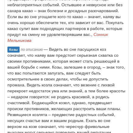
неблагоприятных событий. Остывшее и невкусное или без
сахара какао – знак болезни и досадных разочарований.
Если вы во сне угощаете кого-то какао – значит, наяву вы
очень хорошо обеспечите тех, кто зависит от вас. Покупать
какао сулит вам подходящих партнеров в работе, которые
придут на смену не удовлетворявшим вас.,
Сонник
Мельникова
— Видеть во сне пасущихся коз
по описанию
Козы
означает, что наяву вам предстоит серьезная схватка со
своими противниками, которая может стать решающей в
вашей борьбе с ними. Козы, залезшие в огород, – знак того,
что вас попытаются запугать, вам следует быть
осмотрительнее в своих делах, чтобы не допустить
промаха. Видеть козла означает, что везение с лихвой
перекроет недостаток ума или знаний, а тем более красоты
– недаром говорится: не родись красивой, а родись
счастливой. Бодающийся козел, однако, предвещает
происки противников, желающих расстроить ваши планы.
Резвящиеся козлята – предвестие радостных событий,
несущих счастье вам и вашим родным. Ехать во сне
верхом на козе означает, что чересчур фривольные
выходки могут серьезно повредить вашей репутации.