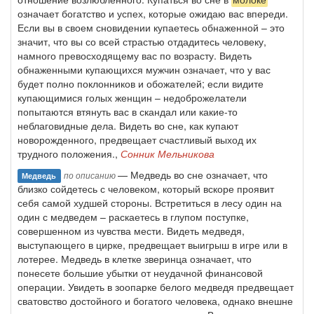
означает богатство и успех, которые ожидаю вас впереди.
Если вы в своем сновидении купаетесь обнаженной – это
значит, что вы со всей страстью отдадитесь человеку,
намного превосходящему вас по возрасту. Видеть
обнаженными купающихся мужчин означает, что у вас
будет полно поклонников и обожателей; если видите
купающимися голых женщин – недоброжелатели
попытаются втянуть вас в скандал или какие-то
неблаговидные дела. Видеть во сне, как купают
новорожденного, предвещает счастливый выход их
трудного положения.,
Сонник Мельникова
— Медведь во сне означает, что
по описанию
Медведь
близко сойдетесь с человеком, который вскоре проявит
себя самой худшей стороны. Встретиться в лесу один на
один с медведем – раскаетесь в глупом поступке,
совершенном из чувства мести. Видеть медведя,
выступающего в цирке, предвещает выигрыш в игре или в
лотерее. Медведь в клетке зверинца означает, что
понесете большие убытки от неудачной финансовой
операции. Увидеть в зоопарке белого медведя предвещает
сватовство достойного и богатого человека, однако внешне