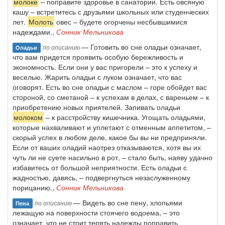
молоке
– поправите здоровье в санатории. Есть овсяную
кашу – встретитесь с друзьями школьных или студенческих
лет.
Молоть
овес – будете огорчены несбывшимися
надеждами.,
Сонник Мельникова
— Готовить во сне оладьи означает,
по описанию
Оладьи
что вам придется проявить особую бережливость и
экономность. Если они у вас пригорели – это к успеху и
веселью. Жарить оладьи с луком означает, что вас
оговорят. Есть во сне оладьи с маслом – горе обойдет вас
стороной, со сметаной – к успехам в делах, с вареньем – к
приобретению новых приятелей. Запивать оладьи
молоком
– к расстройству кишечника. Угощать оладьями,
которые нахваливают и уплетают с отменным аппетитом, –
скорый успех в любом деле, какое бы вы ни предприняли.
Если от ваших оладий наотрез отказываются, хотя вы их
чуть ли не суете насильно в рот, – стало быть, наяву удачно
избавитесь от большой неприятности. Есть оладьи с
жадностью, давясь, – подвергнуться незаслуженному
порицанию.,
Сонник Мельникова
— Видеть во сне пену, хлопьями
по описанию
Пена
лежащую на поверхности стоячего водоема, – это
означает, что не стоит терять надежды поправить