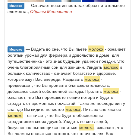
— Означает позитивность как образ питательного
Молоко
элемента.,
Образы Менегетти
— Видеть во сне, что Вы пьете
молоко
- означает
Молоко
богатый урожай для фермера и довольство в доме; для
путешественника - это знак будущей удачной поездки. Это
очень благоприятный сон для женщин. Увидеть
молоко
в
больших количествах - означает богатство и здоровье,
которые ждут Вас впереди. Раздавать
молоко
-
предвещает, что Вы проявите благожелательность,
добиваясь своей собственной выгоды. Пролить
молоко
-
означает, что Вы переживете легкие потери и будете
страдать от временных несчастий. Такие же последствия у
сна, где Вы видите нечистое
молоко
. Пить во сне кислое
молоко
- означает, что Вы будете обеспокоены
страданиями своих друзей. Увидеть во сне людей,
безуспешно пытающихся напиться
молока
, означает, что
Вы должны опасаться потерять что-то очень для Вас