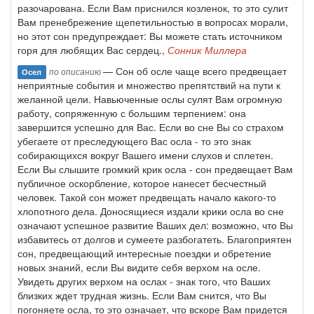
разочарована. Если Вам приснился козленок, то это сулит
Вам пренебрежение щепетильностью в вопросах морали,
но этот сон предупреждает: Вы можете стать источником
горя для любящих Вас сердец.,
Сонник Миллера
— Сон об осле чаще всего предвещает
по описанию
Осел
неприятные события и множество препятствий на пути к
желанной цели. Навьюченные ослы сулят Вам огромную
работу, сопряженную с большим терпением: она
завершится успешно для Вас. Если во сне Вы со страхом
убегаете от преследующего Вас осла - то это знак
собирающихся вокруг Вашего имени слухов и сплетен.
Если Вы слышите громкий крик осла - сон предвещает Вам
публичное оскорбление, которое нанесет бесчестный
человек. Такой сон может предвещать начало какого-то
хлопотного дела. Доносящиеся издали крики осла во сне
означают успешное развитие Ваших дел: возможно, что Вы
избавитесь от долгов и сумеете разбогатеть. Благоприятен
сон, предвещающий интересные поездки и обретение
новых знаний, если Вы видите себя верхом на осле.
Увидеть других верхом на ослах - знак того, что Ваших
близких ждет трудная жизнь. Если Вам снится, что Вы
погоняете осла, то это означает, что вскоре Вам придется