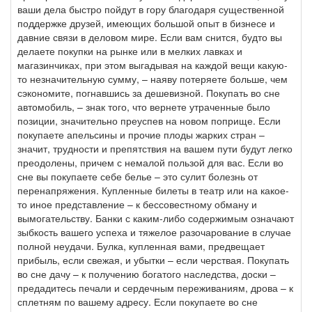
ваши дела быстро пойдут в гору благодаря существенной
поддержке друзей, имеющих большой опыт в бизнесе и
давние связи в деловом мире. Если вам снится, будто вы
делаете покупки на рынке или в мелких лавках и
магазинчиках, при этом выгадывая на каждой вещи какую-
то незначительную сумму, – наяву потеряете больше, чем
сэкономите, погнавшись за дешевизной. Покупать во сне
автомобиль, – знак того, что вернете утраченные было
позиции, значительно преуспев на новом поприще. Если
покупаете апельсины и прочие плоды жарких стран –
значит, трудности и препятствия на вашем пути будут легко
преодолены, причем с немалой пользой для вас. Если во
сне вы покупаете себе белье – это сулит болезнь от
перенапряжения. Купленные билеты в театр или на какое-
то иное представление – к бессовестному обману и
вымогательству. Банки с каким-либо содержимым означают
зыбкость вашего успеха и тяжелое разочарование в случае
полной неудачи. Булка, купленная вами, предвещает
прибыль, если свежая, и убытки – если черствая. Покупать
во сне дачу – к получению богатого наследства, доски –
предадитесь печали и сердечным переживаниям, дрова – к
сплетням по вашему адресу. Если покупаете во сне