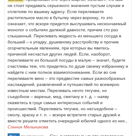
не стоит придавать серьезного значения пустым слухам и
сплетням по вашему адресу. Если переливаете
растительное масло в бутылку через воронку, то это
означает, что вскоре придется выслушивать нескончаемый
монолог о событиях далекой давности, причем сто раз
слышанный. Переливать жидкость из меньшего сосуда в
больший – к упадку, душевному расстройству и прочим
огорчительным явлениям, при которых вы явитесь
причиной несчастья других людей. Если, наоборот,
переливаете из большой посуды в малую – значит, будете
счастливы тем, что придетесь по душе своему избраннику и
найдете с ним полное взаимопонимание. Если во сне
переливаете вино – это предвестие самых разнообразных
наслаждений, развлечений и путешествий по всемирно
известным местам. Переливать нечто тягучее, но
съедобное – варенье, мед, сметану и т. д. – наяву
окажетесь в гуще самых интересных событий и
происшествий. Переливать тягучее, но несъедобное –
смолу, краску и т. п. – вскоре встретите старых друзей и
вместе решите отметить очередной юбилей одного из них.,
Сонник Мельникова
— Сон, в котором вы пьете колодезную
по описанию