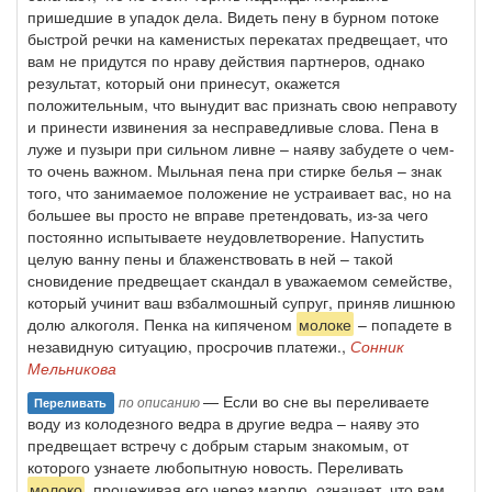
пришедшие в упадок дела. Видеть пену в бурном потоке
быстрой речки на каменистых перекатах предвещает, что
вам не придутся по нраву действия партнеров, однако
результат, который они принесут, окажется
положительным, что вынудит вас признать свою неправоту
и принести извинения за несправедливые слова. Пена в
луже и пузыри при сильном ливне – наяву забудете о чем-
то очень важном. Мыльная пена при стирке белья – знак
того, что занимаемое положение не устраивает вас, но на
большее вы просто не вправе претендовать, из-за чего
постоянно испытываете неудовлетворение. Напустить
целую ванну пены и блаженствовать в ней – такой
сновидение предвещает скандал в уважаемом семействе,
который учинит ваш взбалмошный супруг, приняв лишнюю
долю алкоголя. Пенка на кипяченом
молоке
– попадете в
незавидную ситуацию, просрочив платежи.,
Сонник
Мельникова
— Если во сне вы переливаете
по описанию
Переливать
воду из колодезного ведра в другие ведра – наяву это
предвещает встречу с добрым старым знакомым, от
которого узнаете любопытную новость. Переливать
молоко
, процеживая его через марлю, означает, что вам