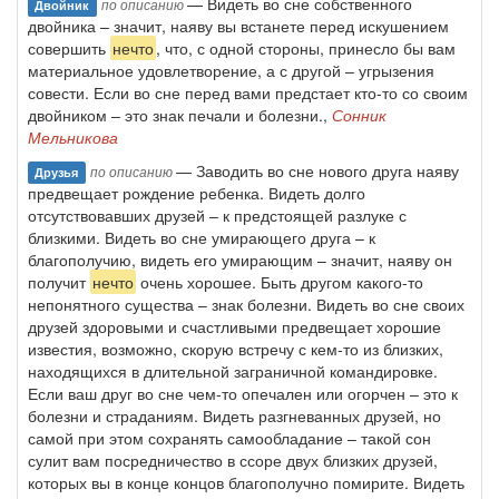
— Видеть во сне собственного
по описанию
Двойник
двойника – значит, наяву вы встанете перед искушением
совершить
нечто
, что, с одной стороны, принесло бы вам
материальное удовлетворение, а с другой – угрызения
совести. Если во сне перед вами предстает кто-то со своим
двойником – это знак печали и болезни.,
Сонник
Мельникова
— Заводить во сне нового друга наяву
по описанию
Друзья
предвещает рождение ребенка. Видеть долго
отсутствовавших друзей – к предстоящей разлуке с
близкими. Видеть во сне умирающего друга – к
благополучию, видеть его умирающим – значит, наяву он
получит
нечто
очень хорошее. Быть другом какого-то
непонятного существа – знак болезни. Видеть во сне своих
друзей здоровыми и счастливыми предвещает хорошие
известия, возможно, скорую встречу с кем-то из близких,
находящихся в длительной заграничной командировке.
Если ваш друг во сне чем-то опечален или огорчен – это к
болезни и страданиям. Видеть разгневанных друзей, но
самой при этом сохранять самообладание – такой сон
сулит вам посредничество в ссоре двух близких друзей,
которых вы в конце концов благополучно помирите. Видеть