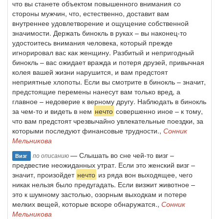
что вы станете объектом повышенного внимания со
стороны мужчин, что, естественно, доставит вам
внутреннее удовлетворение и ощущение собственной
значимости. Держать бинокль в руках – вы наконец-то
удостоитесь внимания человека, который прежде
игнорировал вас как женщину. Разбитый и непригодный
бинокль – вас ожидает вражда и потеря друзей, привычная
колея вашей жизни нарушится, и вам предстоят
неприятные хлопоты. Если вы смотрите в бинокль – значит,
предстоящие перемены нанесут вам только вред, а
главное – недоверие к верному другу. Наблюдать в бинокль
за чем-то и видеть в нем
нечто
совершенно иное – к тому,
что вам предстоят чрезвычайно увлекательные поездки, за
которыми последуют финансовые трудности.,
Сонник
Мельникова
— Слышать во сне чей-то визг –
по описанию
Визг
предвестие неожиданных утрат. Если это женский визг –
значит, произойдет
нечто
из ряда вон выходящее, чего
никак нельзя было предугадать. Если визжит животное –
это к шумному застолью, озорным выходкам и потере
мелких вещей, которые вскоре обнаружатся.,
Сонник
Мельникова