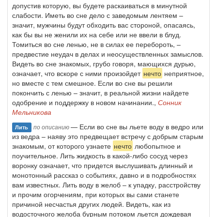
допустив которую, вы будете раскаиваться в минутной
слабости. Иметь во сне дело с заведомым лентяем –
значит, мужчины будут обходить вас стороной, опасаясь,
как бы вы не женили их на себе или не ввели в блуд.
Томиться во сне ленью, не в силах ее перебороть, –
предвестие неудач в делах и неосуществленных замыслов.
Видеть во сне знакомых, грубо говоря, мающихся дурью,
означает, что вскоре с ними произойдет
нечто
неприятное,
но вместе с тем смешное. Если во сне вы решили
покончить с ленью – значит, в реальной жизни найдете
одобрение и поддержку в новом начинании.,
Сонник
Мельникова
— Если во сне вы льете воду в ведро или
по описанию
Лить
из ведра – наяву это предвещает встречу с добрым старым
знакомым, от которого узнаете
нечто
любопытное и
поучительное. Лить жидкость в какой-либо сосуд через
воронку означает, что придется выслушивать длинный и
монотонный рассказ о событиях, давно и в подробностях
вам известных. Лить воду в желоб – к упадку, расстройству
и прочим огорчениям, при которых вы сами станете
причиной несчастья других людей. Видеть, как из
водосточного желоба бурным потоком льется дождевая