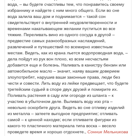
вода, – вы будете счастливы тем, что понравитесь своему
избраннику и найдете с ним много общего. Если во сне
вода залила ваш дом и поднимается – такой сон
свидетельствует о внутренней неудовлетворенности и
временами накатывающем желании пуститься во все
тяжкие. Переливать вино из одного сосуда в другой –
предвестие самых разнообразных наслаждений,
развлечений и путешествий по всемирно известным
местам. Видеть, как из крана льется водопроводная вода, –
дела пойдут из рук вон плохо, ко всем несчастьям
добавится еще и болезнь. Наливать в канистру бензин или
автомобильное масло – значит, наяву вашим доверием
злоупотребят, нарушив ваши законные права, люди без
чести и совести. Лить воду из лейки предвещает, что будете
третейским судьей в споре двух друзей и помирите их.
Поливать растения в саду или огороде из шланга – к
участию в убыточном деле. Выливать воду изо рта –
невольно оскорбите друга. Видеть во сне отливку изделий
из металла – затеете выгодное предприятие; отливать
самой – к ценной находке; если отливаете фигурки из
какого-то пластичного материала типа воска – весело
проведете время и хорошо отдохнете.,
Сонник Мельникова