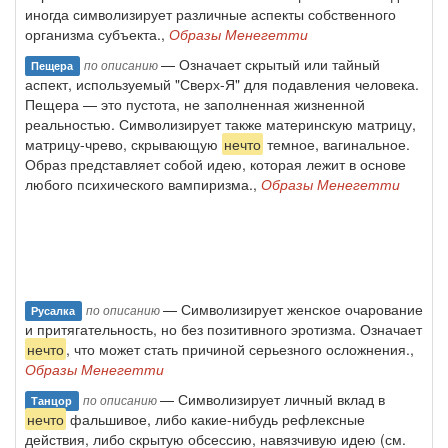
иногда символизирует различные аспекты соб­ственного
организма субъекта.,
Образы Менегетти
— Означает скрытый или тайный
по описанию
Пещера
аспект, используемый "Сверх-Я" для подавления человека.
Пещера — это пустота, не заполненная жизнен­ной
реальностью. Символизирует также материнскую матрицу,
матри­цу-чрево, скрывающую
нечто
темное, вагинальное.
Образ представляет собой идею, которая лежит в основе
любого психического вампиризма.,
Образы Менегетти
— Символизирует женское очарование
по описанию
Русалка
и притягательность, но без пози­тивного эротизма. Означает
нечто
, что может стать причиной серьез­ного осложнения.,
Образы Менегетти
— Символизирует личный вклад в
по описанию
Танцор
нечто
фальшивое, либо какие-нибудь рефлексные
действия, либо скрытую обсессию, навязчивую идею (см.