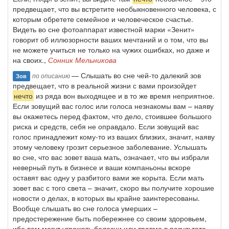
предвещает, что вы встретите необыкновенного человека, с
которым обретете семейное и человеческое счастье.
Видеть во сне фотоаппарат известной марки «Зенит»
говорит об иллюзорности ваших мечтаний и о том, что вы
не можете учиться не только на чужих ошибках, но даже и
на своих.,
Сонник Мельникова
— Слышать во сне чей-то далекий зов
по описанию
Зов
предвещает, что в реальной жизни с вами произойдет
нечто
из ряда вон выходящее и в то же время неприятное.
Если зовущий вас голос или голоса незнакомы вам – наяву
вы окажетесь перед фактом, что дело, стоившее большого
риска и средств, себя не оправдало. Если зовущий вас
голос принадлежит кому-то из ваших близких, значит, наяву
этому человеку грозит серьезное заболевание. Услышать
во сне, что вас зовет ваша мать, означает, что вы избрали
неверный путь в бизнесе и ваши компаньоны вскоре
оставят вас одну у разбитого вами же корыта. Если мать
зовет вас с того света – значит, скоро вы получите хорошие
новости о делах, в которых вы крайне заинтересованы.
Вообще слышать во сне голоса умерших –
предостережение быть побережнее со своим здоровьем,
ибо вам могут угрожать болезни или травма в результате