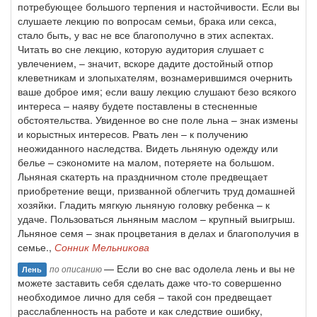
потребующее большого терпения и настойчивости. Если вы
слушаете лекцию по вопросам семьи, брака или секса,
стало быть, у вас не все благополучно в этих аспектах.
Читать во сне лекцию, которую аудитория слушает с
увлечением, – значит, вскоре дадите достойный отпор
клеветникам и злопыхателям, вознамерившимся очернить
ваше доброе имя; если вашу лекцию слушают безо всякого
интереса – наяву будете поставлены в стесненные
обстоятельства. Увиденное во сне поле льна – знак измены
и корыстных интересов. Рвать лен – к получению
неожиданного наследства. Видеть льняную одежду или
белье – сэкономите на малом, потеряете на большом.
Льняная скатерть на праздничном столе предвещает
приобретение вещи, призванной облегчить труд домашней
хозяйки. Гладить мягкую льняную головку ребенка – к
удаче. Пользоваться льняным маслом – крупный выигрыш.
Льняное семя – знак процветания в делах и благополучия в
семье.,
Сонник Мельникова
— Если во сне вас одолела лень и вы не
по описанию
Лень
можете заставить себя сделать даже что-то совершенно
необходимое лично для себя – такой сон предвещает
расслабленность на работе и как следствие ошибку,