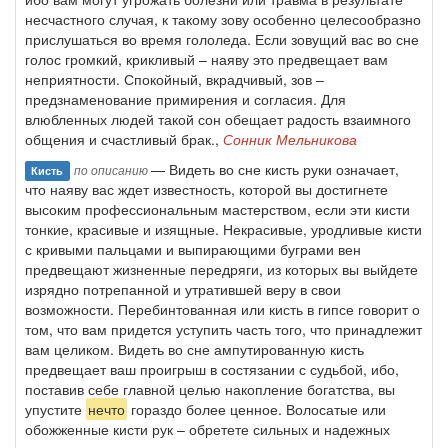
несчастного случая, к такому зову особенно целесообразно
прислушаться во время гололеда. Если зовущий вас во сне
голос громкий, крикливый – наяву это предвещает вам
неприятности. Спокойный, вкрадчивый, зов –
предзнаменование примирения и согласия. Для
влюбленных людей такой сон обещает радость взаимного
общения и счастливый брак.,
Сонник Мельникова
— Видеть во сне кисть руки означает,
по описанию
Кисть
что наяву вас ждет известность, которой вы достигнете
высоким профессиональным мастерством, если эти кисти
тонкие, красивые и изящные. Некрасивые, уродливые кисти
с кривыми пальцами и выпирающими буграми вен
предвещают жизненные передряги, из которых вы выйдете
изрядно потрепанной и утратившей веру в свои
возможности. Перебинтованная или кисть в гипсе говорит о
том, что вам придется уступить часть того, что принадлежит
вам целиком. Видеть во сне ампутированную кисть
предвещает ваш проигрыш в состязании с судьбой, ибо,
поставив себе главной целью накопление богатства, вы
упустите
нечто
гораздо более ценное. Волосатые или
обожженные кисти рук – обретете сильных и надежных