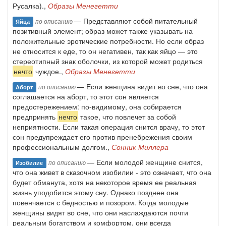
Русалка).,
Образы Менегетти
— Представляют собой питательный
по описанию
Яйца
позитивный элемент; образ может также указывать на
положительные эротические потребности. Но если образ
не относится к еде, то он негативен, так как яйцо — это
стерео­типный знак оболочки, из которой может родиться
нечто
чуждое.,
Образы Менегетти
— Если женщина видит во сне, что она
по описанию
Аборт
соглашается на аборт, то этот сон является
предостережением: по-видимому, она собирается
предпринять
нечто
такое, что повлечет за собой
неприятности. Если такая операция снится врачу, то этот
сон предупреждает его против пренебрежения своим
профессиональным долгом.,
Сонник Миллера
— Если молодой женщине снится,
по описанию
Изобилие
что она живет в сказочном изобилии - это означает, что она
будет обманута, хотя на некоторое время ее реальная
жизнь уподобится этому сну. Однако позднее она
повенчается с бедностью и позором. Когда молодые
женщины видят во сне, что они наслаждаются почти
реальным богатством и комфортом, они всегда