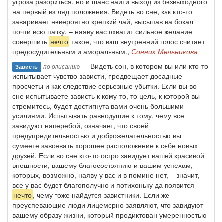
угроза разориться, но и шанс найти выход из безвыходного
на первый взгляд положения. Видеть во сне, как кто-то
заваривает невероятно крепкий чай, высыпав на бокал
почти всю пачку, – наяву вас охватит сильное желание
совершить
нечто
такое, что ваш внутренний голос считает
предосудительным и аморальным.,
Сонник Мельникова
— Видеть сон, в котором вы или кто-то
по описанию
Зависть
испытывает чувство зависти, предвещает досадные
просчеты и как следствие серьезные убытки. Если вы во
сне испытываете зависть к кому-то, то цель, к которой вы
стремитесь, будет достигнута вами очень большими
усилиями. Испытывать равнодушие к тому, чему все
завидуют наперебой, означает, что своей
предупредительностью и доброжелательностью вы
сумеете завоевать хорошее расположение к себе новых
друзей. Если во сне кто-то остро завидует вашей красивой
внешности, вашему благосостоянию и вашим успехам,
которых, возможно, наяву у вас и в помине нет, – значит,
все у вас будет благополучно и потихоньку да появится
нечто
, чему тоже найдутся завистники. Если же
преуспевающие люди лицемерно заявляют, что завидуют
вашему образу жизни, который продиктован умеренностью