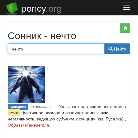
poncy
.org
Нави
Сонник - нечто
Найти
— Указывает на личное вложение в
по описанию
Балерина
нечто
фиктивное, чуждое и означает наивысшую
негативность, ведущую субъекта к суициду (см. Русалка).,
Образы Менегетти