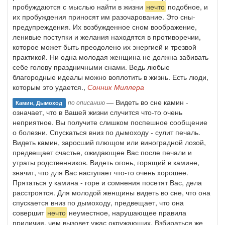
пробуждаются с мыслью найти в жизни
нечто
подобное, и
их пробуждения приносят им разочарование. Это сны-
предупреждения. Их возбужденное сном воображение,
ленивые поступки и желания находятся в противоречии,
которое может быть преодолено их энергией и трезвой
практикой. Ни одна молодая женщина не должна забивать
себе голову праздничными снами. Ведь любые
благородные идеалы можно воплотить в жизнь. Есть люди,
которым это удается.,
Сонник Миллера
— Видеть во сне камин -
по описанию
Камин, Дымоход
означает, что в Вашей жизни случится что-то очень
неприятное. Вы получите слишком поспешное сообщение
о болезни. Спускаться вниз по дымоходу - сулит печаль.
Видеть камин, заросший плющом или виноградной лозой,
предвещает счастье, ожидающее Вас после печали и
утраты родственников. Видеть огонь, горящий в камине,
значит, что для Вас наступает что-то очень хорошее.
Прятаться у камина - горе и сомнения посетят Вас, дела
расстроятся. Для молодой женщины видеть во сне, что она
спускается вниз по дымоходу, предвещает, что она
совершит
нечто
неуместное, нарушающее правила
приличия, чем вызовет ужас окружающих. Взбираться же