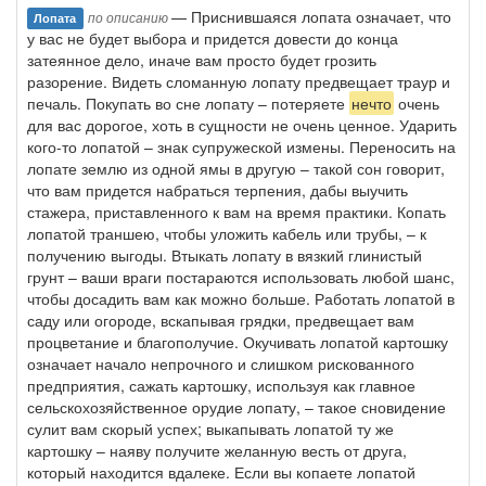
— Приснившаяся лопата означает, что
по описанию
Лопата
у вас не будет выбора и придется довести до конца
затеянное дело, иначе вам просто будет грозить
разорение. Видеть сломанную лопату предвещает траур и
печаль. Покупать во сне лопату – потеряете
нечто
очень
для вас дорогое, хоть в сущности не очень ценное. Ударить
кого-то лопатой – знак супружеской измены. Переносить на
лопате землю из одной ямы в другую – такой сон говорит,
что вам придется набраться терпения, дабы выучить
стажера, приставленного к вам на время практики. Копать
лопатой траншею, чтобы уложить кабель или трубы, – к
получению выгоды. Втыкать лопату в вязкий глинистый
грунт – ваши враги постараются использовать любой шанс,
чтобы досадить вам как можно больше. Работать лопатой в
саду или огороде, вскапывая грядки, предвещает вам
процветание и благополучие. Окучивать лопатой картошку
означает начало непрочного и слишком рискованного
предприятия, сажать картошку, используя как главное
сельскохозяйственное орудие лопату, – такое сновидение
сулит вам скорый успех; выкапывать лопатой ту же
картошку – наяву получите желанную весть от друга,
который находится вдалеке. Если вы копаете лопатой