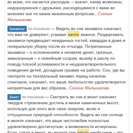
во всем, что касается расходов, – значит, наяву возможны
недоразумения с друзьями, расходящимися с вами во
мнениях кое по каким жизненным вопросам.,
Сонник
Мельникова
— Видеть во сне занавеси означает,
по описанию
Занавеси
что вам не доверяют, утаивая
нечто
важное. Раздергивать
занавеси предвещает нежданных гостей, кавардак в доме и
генеральную уборку после их отъезда. Потрепанные
занавеси – к осложнениям и нехватке денег, грязные,
замызганные – к семейным ссорам, вызову в школу по
поводу плохой успеваемости и неудовлетворительного
поведения детей, досадным срывам на работе. Сон, где вы
смотрите на театральный занавес перед началом
спектакля, означает, что ваше любопытство удовлетворится
неприятным для вас образом.,
Сонник Мельникова
— Смотреть во сне в зенит означает
по описанию
Зенит
твердое стремление достичь в жизни намеченных высот,
используя для этого всю свою энергию, волю и
отпущенные природой способности. Видеть во сне солнце
в зените означает, что ваше честолюбие полностью
удовлетворено достигнутым, а возможности исчерпаны.
Если, глядя в зенит, вы видите там
нечто
необычное – это