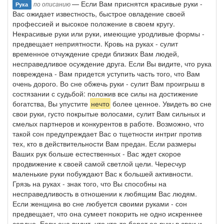
— Если Вам приснятся красивые руки -
по описанию
Рука
Вас ожидает известность, быстрое овладение своей
профессией и высокое положение в своем кругу.
Некрасивые руки или руки, имеющие уродливые формы -
предвещает неприятности. Кровь на руках - сулит
временное отчуждение среди близких Вам людей,
несправедливое осуждение друга. Если Вы видите, что рука
повреждена - Вам придется уступить часть того, что Вам
очень дорого. Во сне обжечь руки - сулит Вам проигрыш в
состязании с судьбой: положив все силы на достижение
богатства, Вы упустите
нечто
более ценное. Увидеть во сне
свои руки, густо покрытые волосами, сулит Вам сильных и
смелых партнеров и конкурентов в работе. Возможно, что
такой сон предупреждает Вас о тщетности интриг против
тех, кто в действительности Вам предан. Если размеры
Ваших рук больше естественных - Вас ждет скорое
продвижение к своей самой светлой цели. Чересчур
маленькие руки побуждают Вас к большей активности.
Грязь на руках - знак того, что Вы способны на
несправедливость в отношении к любящим Вас людям.
Если женщина во сне любуется своими руками - сон
предвещает, что она сумеет покорить не одно искреннее
сердце. Если она видит, что кто-то берет ее руку в свои и