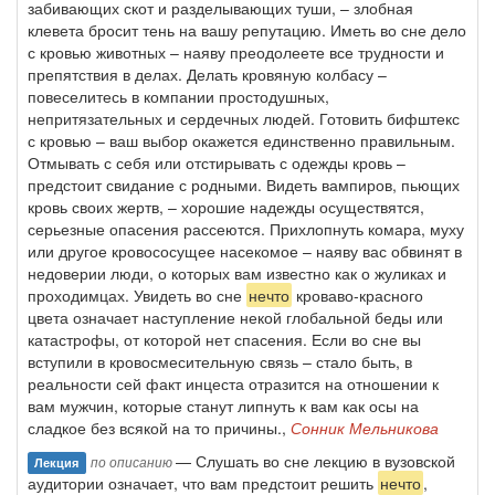
забивающих скот и разделывающих туши, – злобная
клевета бросит тень на вашу репутацию. Иметь во сне дело
с кровью животных – наяву преодолеете все трудности и
препятствия в делах. Делать кровяную колбасу –
повеселитесь в компании простодушных,
непритязательных и сердечных людей. Готовить бифштекс
с кровью – ваш выбор окажется единственно правильным.
Отмывать с себя или отстирывать с одежды кровь –
предстоит свидание с родными. Видеть вампиров, пьющих
кровь своих жертв, – хорошие надежды осуществятся,
серьезные опасения рассеются. Прихлопнуть комара, муху
или другое кровососущее насекомое – наяву вас обвинят в
недоверии люди, о которых вам известно как о жуликах и
проходимцах. Увидеть во сне
нечто
кроваво-красного
цвета означает наступление некой глобальной беды или
катастрофы, от которой нет спасения. Если во сне вы
вступили в кровосмесительную связь – стало быть, в
реальности сей факт инцеста отразится на отношении к
вам мужчин, которые станут липнуть к вам как осы на
сладкое без всякой на то причины.,
Сонник Мельникова
— Слушать во сне лекцию в вузовской
по описанию
Лекция
аудитории означает, что вам предстоит решить
нечто
,