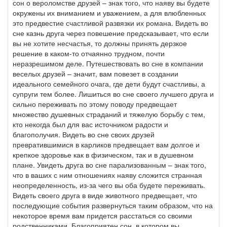
сон о вероломстве друзей – знак того, что наяву вы будете
окружены их вниманием и уважением, а для влюбленных
это предвестие счастливой развязки их романа. Видеть во
сне казнь друга через повешение предсказывает, что если
вы не хотите несчастья, то должны принять дерзкое
решение в каком-то отчаянно трудном, почти
неразрешимом деле. Путешествовать во сне в компании
веселых друзей – значит, вам повезет в создании
идеального семейного очага, где дети будут счастливы, а
супруги тем более. Лишиться во сне своего лучшего друга и
сильно переживать по этому поводу предвещает
множество душевных страданий и тяжелую борьбу с тем,
кто некогда был для вас источником радости и
благополучия. Видеть во сне своих друзей
превратившимися в карликов предвещает вам долгое и
крепкое здоровье как в физическом, так и в душевном
плане. Увидеть друга во сне парализованным – знак того,
что в ваших с ним отношениях наяву сложится странная
неопределенность, из-за чего вы оба будете переживать.
Видеть своего друга в виде животного предвещает, что
последующие события развернуться таким образом, что на
некоторое время вам придется расстаться со своими
родственниками. Благоприятен сон, в котором вы