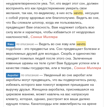
неудовлетворенности ума. Тот, кто видит этот сон, должен
воспринять его как предостережение умерить свои
желания, так как, по-видимому, в них есть
нечто
, несущее
с собой угрозу здоровью или благополучию. Видеть во сне,
что Вы сломали штопор, когда им пользовались,
предвещает Вам опасность. Вам надлежит собрать всю
силу воли и характера, чтобы избавиться от нездоровых
наклонностей.,
Сонник Миллера
— Видеть во сне язву или
нечто
по описанию
Язва
подобное - это предвестье зла. Сон предвещает болезни и
вероломных друзей для молодых. Скорбь и одиночество
ожидает пожилых людей после этого сна. Залеченные
язвенные шрамы на теле сулят Вам будущие успехи или в
качестве главы государства, или в театре.,
Сонник Миллера
— Увиденный во сне акробат или
по описанию
Акробат
акробаты могут предвещать, что вы подвергнетесь риску,
избежать которого вам помогут вовремя пришедшие на
выручку друзья. Женщина-акробатка, приснившаяся на
цирковом манеже, может навлечь на вас напрасную
клевету, которая, однако, расстроит все ваши далеко
идущие планы. Канатоходцы или эквилибристы на арене