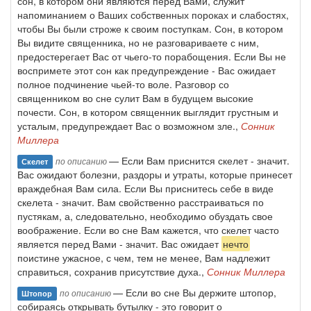
сон, в котором они являются перед Вами, служит
напоминанием о Ваших собственных пороках и слабостях,
чтобы Вы были строже к своим поступкам. Сон, в котором
Вы видите священника, но не разговариваете с ним,
предостерегает Вас от чьего-то порабощения. Если Вы не
воспримете этот сон как предупреждение - Вас ожидает
полное подчинение чьей-то воле. Разговор со
священником во сне сулит Вам в будущем высокие
почести. Сон, в котором священник выглядит грустным и
усталым, предупреждает Вас о возможном зле.,
Сонник
Миллера
— Если Вам приснится скелет - значит.
по описанию
Скелет
Вас ожидают болезни, раздоры и утраты, которые принесет
враждебная Вам сила. Если Вы приснитесь себе в виде
скелета - значит. Вам свойственно расстраиваться по
пустякам, а, следовательно, необходимо обуздать свое
воображение. Если во сне Вам кажется, что скелет часто
является перед Вами - значит. Вас ожидает
нечто
поистине ужасное, с чем, тем не менее, Вам надлежит
справиться, сохранив присутствие духа.,
Сонник Миллера
— Если во сне Вы держите штопор,
по описанию
Штопор
собираясь открывать бутылку - это говорит о