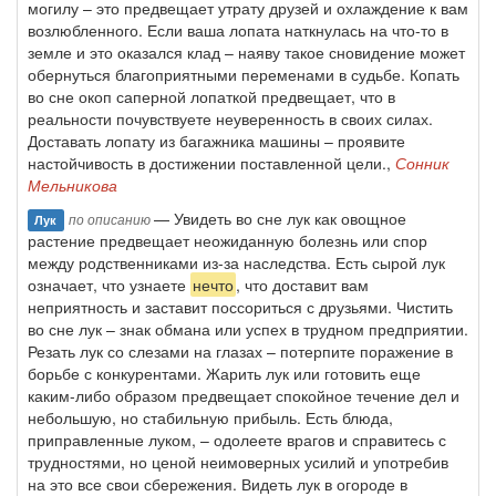
могилу – это предвещает утрату друзей и охлаждение к вам
возлюбленного. Если ваша лопата наткнулась на что-то в
земле и это оказался клад – наяву такое сновидение может
обернуться благоприятными переменами в судьбе. Копать
во сне окоп саперной лопаткой предвещает, что в
реальности почувствуете неуверенность в своих силах.
Доставать лопату из багажника машины – проявите
настойчивость в достижении поставленной цели.,
Сонник
Мельникова
— Увидеть во сне лук как овощное
по описанию
Лук
растение предвещает неожиданную болезнь или спор
между родственниками из-за наследства. Есть сырой лук
означает, что узнаете
нечто
, что доставит вам
неприятность и заставит поссориться с друзьями. Чистить
во сне лук – знак обмана или успех в трудном предприятии.
Резать лук со слезами на глазах – потерпите поражение в
борьбе с конкурентами. Жарить лук или готовить еще
каким-либо образом предвещает спокойное течение дел и
небольшую, но стабильную прибыль. Есть блюда,
приправленные луком, – одолеете врагов и справитесь с
трудностями, но ценой неимоверных усилий и употребив
на это все свои сбережения. Видеть лук в огороде в