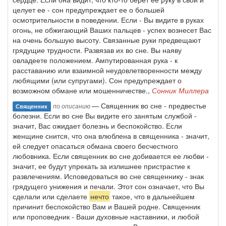
целует ее - сон предупреждает ее о большей
осмотрительности в поведении. Если - Вы видите в руках
огонь, не обжигающий Ваших пальцев - успех вознесет Вас
на очень большую высоту. Связанные руки предвещают
грядущие трудности. Развязав их во сне. Вы наяву
овладеете положением. Ампутированная рука - к
расставанию или взаимной неудовлетворенности между
любящими (или супругами). Сон предупреждает о
возможном обмане или мошенничестве.,
Сонник Миллера
— Священник во сне - предвестье
по описанию
Священник
болезни. Если во сне Вы видите его занятым службой -
значит, Вас ожидает болезнь и беспокойство. Если
женщине снится, что она влюблена в священника - значит,
ей следует опасаться обмана своего бесчестного
любовника. Если священник во сне добивается ее любви -
значит, ее будут упрекать за излишнее пристрастие к
развлечениям. Исповедоваться во сне священнику - знак
грядущего унижения и печали. Этот сон означает, что Вы
сделали или сделаете
нечто
такое, что в дальнейшем
причинит беспокойство Вам и Вашей родне. Священник
или проповедник - Ваши духовные наставники, и любой