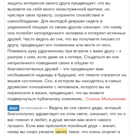
защиты интересов своего друга предвещает, что вы
вызовете на себя много незаслуженной критики, но,
чувствуя свою правоту, сохраните спокойствие и
самообладание. Для молодой девушки сидеть в
уединенной пещере со своим другом означает, что наяву
она полюбит непорядочного человека и потеряет истинных
друзей. Часто видеть во сне, что вы получаете письмо от
друга, предвещает его появление или вести от него.
Пожимать руку удрученному при встрече с вами другу – к
разлуке с ним, если даже не к потере. Стыдиться во сне
неприличного поведения своих в общем-то
благовоспитанных друзей – это предвещает вам
несбывшиеся надежды в будущем, что тяжело отразится на
вашем состоянии. Сон, в котором вы находитесь в самых
дружеских отношениях с человеком, которого вы не
переносите в жизни, предвещает, что вы можете
подвергнуться публичному осмеянию.,
Сонник Мельникова
— Видеть во сне своего дядю, который
по описанию
Дядя
благополучно здравствует на этом свете, означает, что он о
вас помнит и любит, в душе желая вам всего самого
лучшего. Если вам приснился покойный дядя – значит,
наяву вы скоро узнаете
нечто
такое, что очень огорчит и