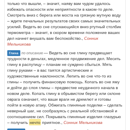
только что вышли, – значит, наяву вам чудом удалось
избежать опасности или неприятности в каком-то деле.
Смотреть вниз с берега или моста на грязную мутную воду
– ждите печальных результатов своих самых значительных
усилий. Видеть во сне спускающийся вниз ртутный столбик
термометра – значит, в скором времени положение ваших
дел начнет внушать вам беспокойство.,
Сонник
Мельникова
— Видеть во сне глину предвещает
по описанию
Глина
трудности в деньгах, медленное продвижение дел. Месить
глину в распутицу – планам не суждено сбыться. Мять
глину руками – в вас таятся артистические и
художественные наклонности. Лепить во сне что-то из
глины – получить финансовую помощь. Копать во сне яму
и дойти до слоя глины – предвестие неудачного начала в
новом деле. Копать глину в обрывистом берегу или склоне
оврага означает, что ваши враги не дремлют и готовы
пойти в новую атаку. Обжигать глиняные поделки – сделать
неверный шаг, не сообразуясь с реальной обстановкой и
соотношением сил. Покрывать глиняные изделия глазурью
– получить
нечто
приятное.,
Сонник Мельникова