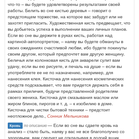
что-то – вы будете удовлетворены результатами своей
работы. Белить во сне кистью деревья – говорит о
предстоящем торжестве, на которое вас забудут или не
захотят пригласить. Художественная кисть предвещает, что
вы добьетесь успеха в выполнении ваших личных планов.
Если во сне вы держите в руках кисть, работая над
картиной-автопортретом, – наяву вы будете обмануты в
своих ожиданиях счастливой любви, ибо будете покинуты
своим другом, который предпочтет вам другую женщину.
Беличья или колонковая кисть для акварели сулит вам
удачу, если вы ею рисуете, и печаль на душе – если вы
употребляете ее не по назначению, например, для
нанесения клея. Кисточка для нанесения косметических
средств подсказывает, что вам придется держать себя в
рамках приличия, будучи представленной родителям
своего жениха. Кисточка для смазывания маслом или
жиром блинов, пирогов и т. д. – к изобилию в доме.
Кисточка для чистки бытовой техники – предстоит
неотложное дело.,
Сонник Мельникова
— Если во сне вы сдаете кровь на
по описанию
Кровь
анализ – стало быть, наяву у вас не все благополучно со
здоровьем, вам следует не откладывая в долгий ящик