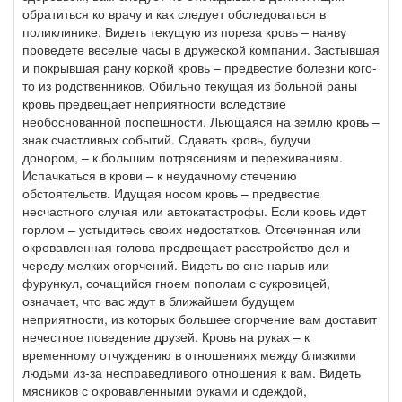
обратиться ко врачу и как следует обследоваться в
поликлинике. Видеть текущую из пореза кровь – наяву
проведете веселые часы в дружеской компании. Застывшая
и покрывшая рану коркой кровь – предвестие болезни кого-
то из родственников. Обильно текущая из больной раны
кровь предвещает неприятности вследствие
необоснованной поспешности. Льющаяся на землю кровь –
знак счастливых событий. Сдавать кровь, будучи
донором, – к большим потрясениям и переживаниям.
Испачкаться в крови – к неудачному стечению
обстоятельств. Идущая носом кровь – предвестие
несчастного случая или автокатастрофы. Если кровь идет
горлом – устыдитесь своих недостатков. Отсеченная или
окровавленная голова предвещает расстройство дел и
череду мелких огорчений. Видеть во сне нарыв или
фурункул, сочащийся гноем пополам с сукровицей,
означает, что вас ждут в ближайшем будущем
неприятности, из которых большее огорчение вам доставит
нечестное поведение друзей. Кровь на руках – к
временному отчуждению в отношениях между близкими
людьми из-за несправедливого отношения к вам. Видеть
мясников с окровавленными руками и одеждой,