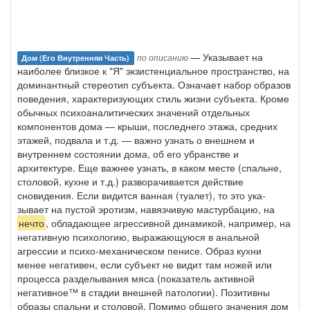
— Указывает на
по описанию
Дом (его Внутренняя Часть)
наиболее близкое к "Я" экзистенциальное пространство, на
доминантный стереотип субъекта. Означает набор образов
поведе­ния, характеризующих стиль жизни субъекта. Кроме
обычных психо­аналитических значений отдельных
компонентов дома — крыши, пос­леднего этажа, средних
этажей, подвала и т.д. — важно узнать о внеш­нем и
внутреннем состоянии дома, об его убранстве и
архитектуре. Еще важнее узнать, в каком месте (спальне,
столовой, кухне и т.д.) развора­чивается действие
сновидения. Если видится ванная (туалет), то это ука­
зывает на пустой эротизм, навязчивую мастурбацию, на
нечто
, облада­ющее агрессивной динамикой, например, на
негативную психологию, выражающуюся в анальной
агрессии и психо-механическом пенисе. Образ кухни
менее негативен, если субъект не видит там ножей или
про­цесса разделывания мяса (показатель активной
негативное™ в стадии внешней патологии). Позитивны
образы спальни и столовой. Помимо общего значения дом