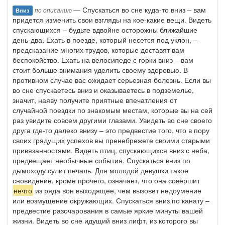
— Спускаться во сне куда-то вниз – вам
по описанию
Вниз
придется изменить свои взгляды на кое-какие вещи. Видеть
спускающихся – будьте вдвойне осторожны ближайшие
день-два. Ехать в поезде, который несется под уклон, –
предсказание многих трудов, которые доставят вам
беспокойство. Ехать на велосипеде с горки вниз – вам
стоит больше внимания уделить своему здоровью. В
противном случае вас ожидает серьезная болезнь. Если вы
во сне спускаетесь вниз и оказываетесь в подземелье,
значит, наяву получите приятные впечатления от
случайной поездки по знакомым местам, которые вы на сей
раз увидите совсем другими глазами. Увидеть во сне своего
друга где-то далеко внизу – это предвестие того, что в пору
своих грядущих успехов вы пренебрежете своими старыми
привязанностями. Видеть птиц, спускающихся вниз с неба,
предвещает необычные события. Спускаться вниз по
дымоходу сулит печаль. Для молодой девушки такое
сновидение, кроме прочего, означает, что она совершит
нечто
из ряда вон выходящее, чем вызовет недоумение
или возмущение окружающих. Спускаться вниз по канату –
предвестие разочарования в самые яркие минуты вашей
жизни. Видеть во сне идущий вниз лифт, из которого вы