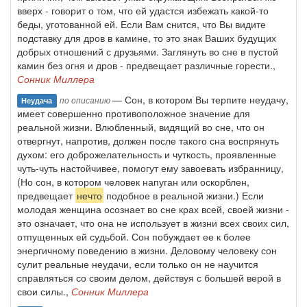
вверх - говорит о том, что ей удастся избежать какой-то
беды, уготованной ей. Если Вам снится, что Вы видите
подставку для дров в камине, то это знак Ваших будущих
добрых отношений с друзьями. Заглянуть во сне в пустой
камин без огня и дров - предвещает различные горести.,
Сонник Миллера
— Сон, в котором Вы терпите неудачу,
по описанию
Неудача
имеет совершенно противоположное значение для
реальной жизни. Влюбленный, видящий во сне, что он
отвергнут, напротив, должен после такого сна воспрянуть
духом: его доброжелательность и чуткость, проявленные
чуть-чуть настойчивее, помогут ему завоевать избранницу,
(Но сон, в котором человек напуган или оскорблен,
предвещает
нечто
подобное в реальной жизни.) Если
молодая женщина осознает во сне крах всей, своей жизни -
это означает, что она не использует в жизни всех своих сил,
отпущенных ей судьбой. Сон побуждает ее к более
энергичному поведению в жизни. Деловому человеку сон
сулит реальные неудачи, если только он не научится
справляться со своим делом, действуя с большей верой в
свои силы.,
Сонник Миллера