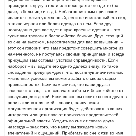
приходите к другу в гости или посещаете его где-то (на
даче, в больнице и т. д.). Неблагоприятным признаком
является только утомленный, если не измотанный его вид,
а также черная или белая одежда на нем. Если друг
неожиданно для вас одет в ярко-красные одеяния – это
сулит вам тревоги и беспокойство близких. Друг, стоящий
во сне на высоком, недосягаемом для вас возвышении, –
этот сон говорит, что вам предстоит совершить многое из
намеченного, не поступаясь своими принципами и всегда
присущим вам острым чувством справедливости. Если
наоборот – вы видите его где-то далеко внизу, то такое
сновидение предупреждает, что, достигнув значительных
жизненных успехов, вы можете забыть о своих старых
привязанностях. Если вам снится, что ваши друзья
злословят о вас, – это означает заботы и беспокойство от
сослуживцев и детей. Если во сне вы видите своего друга в
роли заклинателя змей – значит, наяву некая
могущественная организация будет действовать в ваших
интересах и защитит вас от произвола представителей
официальной власти. Уходить во сне от своего друга
навсегда – знак того, что наяву вы жаждете новых
впечатлений и ощущений. Прибегать во сне к лжи во имя