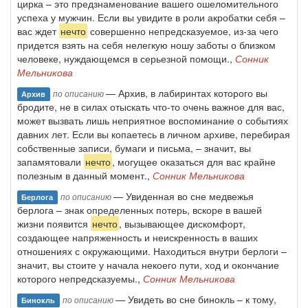
цирка – это предзнаменование вашего ошеломительного
успеха у мужчин. Если вы увидите в роли акробатки себя –
вас ждет
нечто
совершенно непредсказуемое, из-за чего
придется взять на себя нелегкую ношу заботы о близком
человеке, нуждающемся в серьезной помощи.,
Сонник
Мельникова
— Архив, в лабиринтах которого вы
по описанию
Архив
бродите, не в силах отыскать что-то очень важное для вас,
может вызвать лишь неприятное воспоминание о событиях
давних лет. Если вы копаетесь в личном архиве, перебирая
собственные записи, бумаги и письма, – значит, вы
запамятовали
нечто
, могущее оказаться для вас крайне
полезным в данный момент.,
Сонник Мельникова
— Увиденная во сне медвежья
по описанию
Берлога
берлога – знак определенных потерь, вскоре в вашей
жизни появится
нечто
, вызывающее дискомфорт,
создающее напряженность и неискренность в ваших
отношениях с окружающими. Находиться внутри берлоги –
значит, вы стоите у начала некоего пути, ход и окончание
которого непредсказуемы.,
Сонник Мельникова
— Увидеть во сне бинокль – к тому,
по описанию
Бинокль