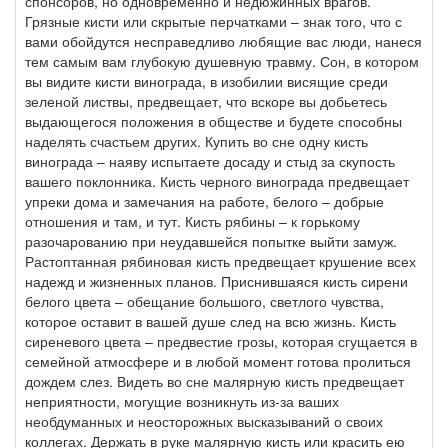
спонсоров, но одновременно и недюжинных врагов.
Грязные кисти или скрытые перчатками – знак того, что с
вами обойдутся несправедливо любящие вас люди, нанеся
тем самым вам глубокую душевную травму. Сон, в котором
вы видите кисти винограда, в изобилии висящие среди
зеленой листвы, предвещает, что вскоре вы добьетесь
выдающегося положения в обществе и будете способны
наделять счастьем других. Купить во сне одну кисть
винограда – наяву испытаете досаду и стыд за скупость
вашего поклонника. Кисть черного винограда предвещает
упреки дома и замечания на работе, белого – добрые
отношения и там, и тут. Кисть рябины – к горькому
разочарованию при неудавшейся попытке выйти замуж.
Растоптанная рябиновая кисть предвещает крушение всех
надежд и жизненных планов. Приснившаяся кисть сирени
белого цвета – обещание большого, светлого чувства,
которое оставит в вашей душе след на всю жизнь. Кисть
сиреневого цвета – предвестие грозы, которая сгущается в
семейной атмосфере и в любой момент готова пролиться
дождем слез. Видеть во сне малярную кисть предвещает
неприятности, могущие возникнуть из-за ваших
необдуманных и неосторожных высказываний о своих
коллегах. Держать в руке малярную кисть или красить ею