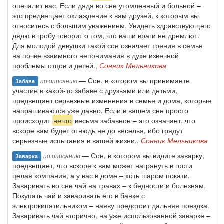
опечалит вас. Если дядя во сне утомленный и больной –
это предвещает охлаждение к вам друзей, к которым вы
относитесь с большим уважением. Увидеть здравствующего
дядю в гробу говорит о том, что ваши враги не дремлют.
Для молодой девушки такой сон означает трения в семье
на почве взаимного непонимания в духе извечной
проблемы отцов и детей.,
Сонник Мельникова
— Сон, в котором вы принимаете
по описанию
Забава
участие в какой-то забаве с друзьями или детьми,
предвещает серьезные изменения в семье и дома, которые
напрашиваются уже давно. Если в вашем сне просто
происходит
нечто
весьма забавное – это означает, что
вскоре вам будет отнюдь не до веселья, ибо грядут
серьезные испытания в вашей жизни.,
Сонник Мельникова
— Сон, в котором вы видите заварку,
по описанию
Заварка
предвещает, что вскоре к вам может нагрянуть в гости
целая компания, а у вас в доме – хоть шаром покати.
Заваривать во сне чай на травах – к бедности и болезням.
Покупать чай и заваривать его в банке с
электрокипятильником – наяву предстоит дальняя поездка.
Заваривать чай вторично, на уже использованной заварке –