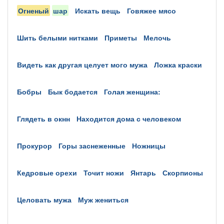
огненый
шар
искать вещь
говяжее мясо
шить белыми нитками
приметы
мелочь
видеть как другая целует мого мужа
ложка краски
бобры
бык бодается
голая женщина:
глядеть в окнн
находится дома с человеком
прокурор
горы заснеженные
ножницы
кедровые орехи
точит ножи
янтарь
скорпионы
целовать мужа
муж жениться