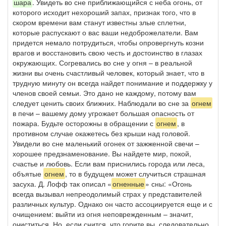
шара
. Увидеть во сне приближающийся с неба огонь, от
которого исходит нехороший запах, признак того, что в
скором времени вам станут известны злые сплетни,
которые распускают о вас ваши недоброжелатели. Вам
придется немало потрудиться, чтобы опровергнуть козни
врагов и восстановить свою честь и достоинство в глазах
окружающих. Согревались во сне у огня – в реальной
жизни вы очень счастливый человек, который знает, что в
трудную минуту он всегда найдет понимание и поддержку у
членов своей семьи. Это дано не каждому, потому вам
следует ценить своих ближних. Наблюдали во сне за
огнем
в печи – вашему дому угрожает большая опасность от
пожара. Будьте осторожны в обращении с
огнем
, в
противном случае окажетесь без крыши над головой.
Увидели во сне маленький огонек от зажженной свечи –
хорошее предзнаменование. Вы найдете мир, покой,
счастье и любовь. Если вам приснились города или леса,
объятые
огнем
, то в будущем может случиться страшная
засуха. Д. Лофф так описал «
огненные
» сны: «Огонь
всегда вызывал непреодолимый страх у представителей
различных культур. Однако он часто ассоциируется еще и с
очищением: выйти из огня неповрежденным – значит,
очиститься. Но, если снится, что горите вы, следовательно,