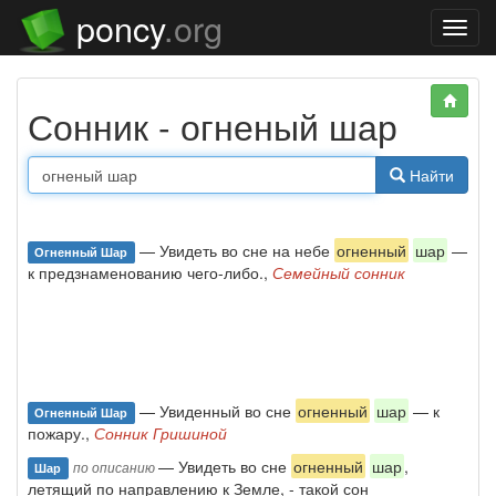
poncy
.org
Нави
Сонник - огненый шар
Найти
— Увидеть во сне на небе
огненный
шар
—
Огненный Шар
к предзнаменованию чего-либо.,
Семейный сонник
— Увиденный во сне
огненный
шар
— к
Огненный Шар
пожару.,
Сонник Гришиной
— Увидеть во сне
огненный
шар
,
по описанию
Шар
летящий по направлению к Земле, - такой сон