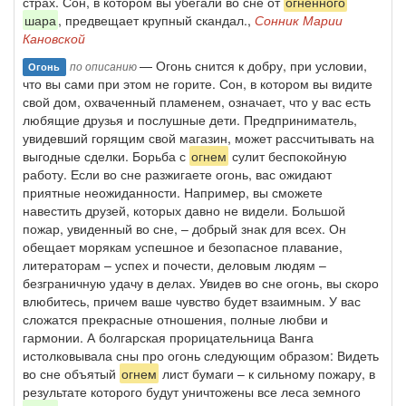
страх. Сон, в котором вы убегали во сне от
огненного
шара
, предвещает крупный скандал.,
Сонник Марии
Кановской
— Огонь снится к добру, при условии,
по описанию
Огонь
что вы сами при этом не горите. Сон, в котором вы видите
свой дом, охваченный пламенем, означает, что у вас есть
любящие друзья и послушные дети. Предприниматель,
увидевший горящим свой магазин, может рассчитывать на
выгодные сделки. Борьба с
огнем
сулит беспокойную
работу. Если во сне разжигаете огонь, вас ожидают
приятные неожиданности. Например, вы сможете
навестить друзей, которых давно не видели. Большой
пожар, увиденный во сне, – добрый знак для всех. Он
обещает морякам успешное и безопасное плавание,
литераторам – успех и почести, деловым людям –
безграничную удачу в делах. Увидев во сне огонь, вы скоро
влюбитесь, причем ваше чувство будет взаимным. У вас
сложатся прекрасные отношения, полные любви и
гармонии. А болгарская прорицательница Ванга
истолковывала сны про огонь следующим образом: Видеть
во сне объятый
огнем
лист бумаги – к сильному пожару, в
результате которого будут уничтожены все леса земного