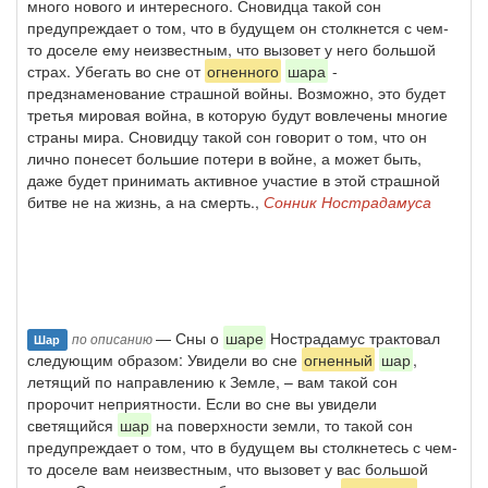
много нового и интересного. Сновидца такой сон
предупреждает о том, что в будущем он столкнется с чем-
то доселе ему неизвестным, что вызовет у него большой
страх. Убегать во сне от
огненного
шара
-
предзнаменование страшной войны. Возможно, это будет
третья мировая война, в которую будут вовлечены многие
страны мира. Сновидцу такой сон говорит о том, что он
лично понесет большие потери в войне, а может быть,
даже будет принимать активное участие в этой страшной
битве не на жизнь, а на смерть.,
Сонник Нострадамуса
— Сны о
шаре
Нострадамус трактовал
по описанию
Шар
следующим образом: Увидели во сне
огненный
шар
,
летящий по направлению к Земле, – вам такой сон
пророчит неприятности. Если во сне вы увидели
светящийся
шар
на поверхности земли, то такой сон
предупреждает о том, что в будущем вы столкнетесь с чем-
то доселе вам неизвестным, что вызовет у вас большой