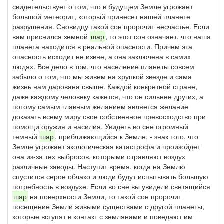
свидетельствует о том, что в будущем Земле угрожает
большой метеорит, который принесет нашей планете
разрушения. Сновидцу такой сон пророчит несчастье. Если
вам приснился земной
шар
, то этот сон означает, что наша
планета находится в реальной опасности. Причем эта
опасность исходит не извне, а она заключена в самих
людях. Все дело в том, что население планеты совсем
забыло о том, что мы живем на хрупкой звезде и сама
жизнь нам дарована свыше. Каждой конкретной стране,
даже каждому человеку кажется, что он сильнее других, а
потому самым главным желанием является желание
доказать всему миру свое собственное превосходство при
помощи оружия и насилия. Увидеть во сне огромный
темный
шар
, приближающийся к Земле, - знак того, что
Земле угрожает экологическая катастрофа и произойдет
она из-за тех выбросов, которыми отравляют воздух
различные заводы. Наступит время, когда на Землю
спустится серое облако и люди будут испытывать большую
потребность в воздухе. Если во сне вы увидели светящийся
шар
на поверхности Земли, то такой сон пророчит
посещение Земли живыми существами с другой планеты,
которые вступят в контакт с землянами и поведают им