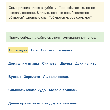
Сны приснившиеся в субботу - "сон сбывается, но не
всегда", сегодня: 8 число, ночные сны: "возможно
сбудется", дневные сны: "сбудется через семь лет".
Прямо сейчас на сайте смотрят толкования для снов:
ослепнуть
ров
ссора с соседями
домашним птицы
скипетр
шкуры
духи купить
вулкан
зарплата
лысая лошадь
слышать слово худо
море с волнами
делал прическу во сне другой человек