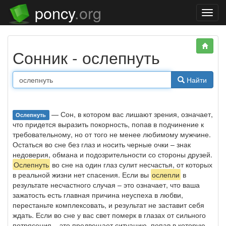
poncy
.org
Нави
Сонник - ослепнуть
Найти
— Сон, в котором вас лишают зрения, означает,
Ослепнуть
что придется выразить покорность, попав в подчинение к
требовательному, но от того не менее любимому мужчине.
Остаться во сне без глаз и носить черные очки – знак
недоверия, обмана и подозрительности со стороны друзей.
Ослепнуть
во сне на один глаз сулит несчастья, от которых
в реальной жизни нет спасения. Если вы
ослепли
в
результате несчастного случая – это означает, что ваша
зажатость есть главная причина неуспеха в любви,
перестаньте комплексовать, и результат не заставит себя
ждать. Если во сне у вас свет померк в глазах от сильного
потрясения – это предвещает ситуацию, попав в которую,