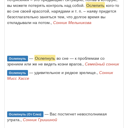
вы можете потерять контроль над собой.
Ослепить
кого-то
во сне своей красотой, нарядами и т. п. – наяву придется
безотлагательно заняться тем, что долгое время вы
откладывали на потом.,
Сонник Мельникова
—
Ослепнуть
во сне — к проблемам со
Ослепнуть
зрением или же не видеть козни врагов.,
Семейный сонник
— удивительное и редкое зрелище.,
Сонник
Ослепнуть
Мисс Хассе
— Вас постигнет невосполнимая
Ослепнуть (от Слез)
утрата.,
Сонник Гришиной