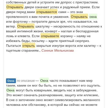
собственных детей и устроите им допрос с пристрастием.
Открывать
двери означает успех и радужный прием. Если
двери перед вами
открываются
сами – это знак
проявленного к вам почета и уважения.
Открывать
окна
или форточку – потратите деньги зря, что называется, на
ветер.
Открывать
шкатулку – нескромность по отношению к
вашей интимной жизни, конверт – наглая и беспардонная
ложь и клевета. Если
открываете
корзину – наяву не
избежать беды, посылку – ждите приятный сюрприз.
Пытаться
открыть
закрытые изнутри ворота или калитку – к
тщетным стараниям.,
Сонник Мельникова
—
Окна
часто показывают нам мир
по описанию
Окна
таким, каким он мог бы быть, но не позволяют его ощутить.
Окна
могут быть коварными, вводить нас в заблуждение.
Это может означать разочарование, защиту или иллюзию,
В сне о заточении окно может символизировать желанного
человека или обстановку, в которой вы сейчас не можете