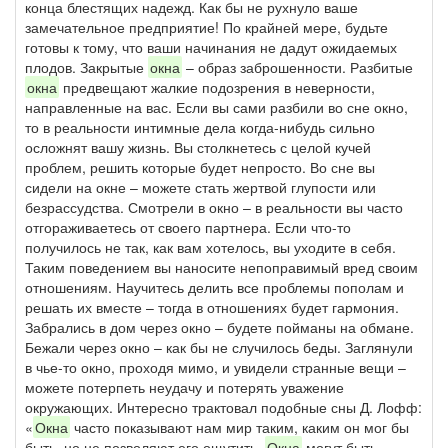
конца блестящих надежд. Как бы не рухнуло ваше
замечательное предприятие! По крайней мере, будьте
готовы к тому, что ваши начинания не дадут ожидаемых
плодов. Закрытые
окна
– образ заброшенности. Разбитые
окна
предвещают жалкие подозрения в неверности,
направленные на вас. Если вы сами разбили во сне окно,
то в реальности интимные дела когда-нибудь сильно
осложнят вашу жизнь. Вы столкнетесь с целой кучей
проблем, решить которые будет непросто. Во сне вы
сидели на окне – можете стать жертвой глупости или
безрассудства. Смотрели в окно – в реальности вы часто
отгораживаетесь от своего партнера. Если что-то
получилось не так, как вам хотелось, вы уходите в себя.
Таким поведением вы наносите непоправимый вред своим
отношениям. Научитесь делить все проблемы пополам и
решать их вместе – тогда в отношениях будет гармония.
Забрались в дом через окно – будете пойманы на обмане.
Бежали через окно – как бы не случилось беды. Заглянули
в чье-то окно, проходя мимо, и увидели странные вещи –
можете потерпеть неудачу и потерять уважение
окружающих. Интересно трактовал подобные сны Д. Лофф:
«
Окна
часто показывают нам мир таким, каким он мог бы
быть, но не позволяют его ощутить.
Окна
могут быть