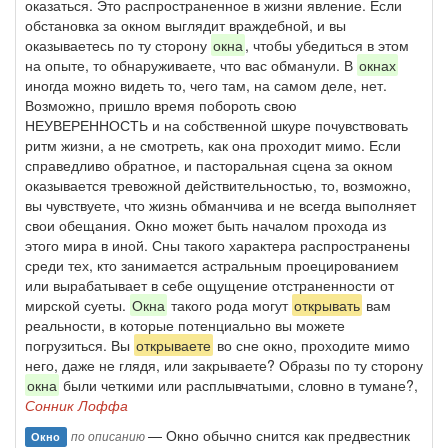
оказаться. Это распространенное в жизни явление. Если
обстановка за окном выглядит враждебной, и вы
оказываетесь по ту сторону
окна
, чтобы убедиться в этом
на опыте, то обнаруживаете, что вас обманули. В
окнах
иногда можно видеть то, чего там, на самом деле, нет.
Возможно, пришло время побороть свою
НЕУВЕРЕННОСТЬ и на собственной шкуре почувствовать
ритм жизни, а не смотреть, как она проходит мимо. Если
справедливо обратное, и пасторальная сцена за окном
оказывается тревожной действительностью, то, возможно,
вы чувствуете, что жизнь обманчива и не всегда выполняет
свои обещания. Окно может быть началом прохода из
этого мира в иной. Сны такого характера распространены
среди тех, кто занимается астральным проецированием
или вырабатывает в себе ощущение отстраненности от
мирской суеты.
Окна
такого рода могут
открывать
вам
реальности, в которые потенциально вы можете
погрузиться. Вы
открываете
во сне окно, проходите мимо
него, даже не глядя, или закрываете? Образы по ту сторону
окна
были четкими или расплывчатыми, словно в тумане?,
Сонник Лоффа
— Окно обычно снится как предвестник
по описанию
Окно