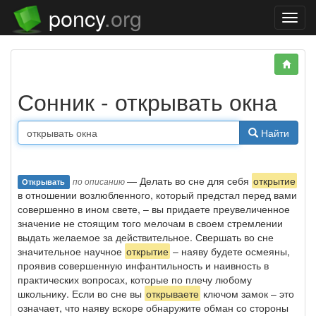
poncy
.org
Нави
Сонник - открывать окна
Найти
— Делать во сне для себя
открытие
по описанию
Открывать
в отношении возлюбленного, который предстал перед вами
совершенно в ином свете, – вы придаете преувеличенное
значение не стоящим того мелочам в своем стремлении
выдать желаемое за действительное. Свершать во сне
значительное научное
открытие
– наяву будете осмеяны,
проявив совершенную инфантильность и наивность в
практических вопросах, которые по плечу любому
школьнику. Если во сне вы
открываете
ключом замок – это
означает, что наяву вскоре обнаружите обман со стороны