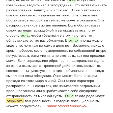
коварными, вводить нас в заблуждение. Это может означать
разочарование, защиту или иллюзию. В сне о заточении
окно может символизировать желанного человека или
обстановку, в которой вы сейчас не можете оказаться. Это
распространенное в жизни явление. Если обстановка за
окном выглядит враждебной и вы оказываетесь по ту
сторону
окна
, чтобы убедиться в этом на опыте, то
обнаруживаете, что вас обманули. В
окнах
иногда можно
видеть то, чего там на самом деле нет. Возможно, пришло
время побороть свою неуверенность на собственной шкуре
почувствовать ритм жизни, а не смотреть, как она проходит
мимо. Если справедливо обратное, и пасторальная сцена
за окном оказывается тревожной действительностью, то,
возможно, вы чувствуете, что жизнь обманчива и не всегда
выполняет свои обещания. Окно может быть началом
прохода из этого мира в иной. Сны такого характера
распространены среди тех, кто занимается астральным
проецированием или вырабатывает в себе ощущение
отстраненности от мирской суеты.
Окна
такого рода могут
открывать
вам реальности, в которые потенциально вы
можете погрузиться».,
Сонник Марии Кановской