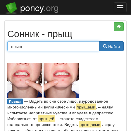
poncy
.org
Нави
Сонник - прыщ
Найти
— Видеть во сне свое лицо, изуродованное
Прыщи
многочисленными вулканическими
прыщами
, – наяву
испытаете неприятные чувства и впадете в депрессию.
Избавляться от
прыщей
– станете свидетелем
скандального происшествия. Видеть
прыщавые
лица у
других – убедитесь во враждебности человека, в котором