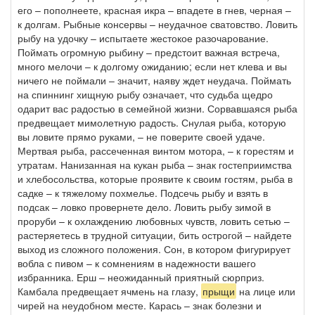
его – пополнеете, красная икра – впадете в гнев, черная –
к долгам. Рыбные консервы – неудачное сватовство. Ловить
рыбу на удочку – испытаете жестокое разочарование.
Поймать огромную рыбину – предстоит важная встреча,
много мелочи – к долгому ожиданию; если нет клева и вы
ничего не поймали – значит, наяву ждет неудача. Поймать
на спиннинг хищную рыбу означает, что судьба щедро
одарит вас радостью в семейной жизни. Сорвавшаяся рыба
предвещает мимолетную радость. Снулая рыба, которую
вы ловите прямо руками, – не поверите своей удаче.
Мертвая рыба, рассеченная винтом мотора, – к горестям и
утратам. Нанизанная на кукан рыба – знак гостеприимства
и хлебосольства, которые проявите к своим гостям, рыба в
садке – к тяжелому похмелье. Подсечь рыбу и взять в
подсак – ловко провернете дело. Ловить рыбу зимой в
проруби – к охлаждению любовных чувств, ловить сетью –
растеряетесь в трудной ситуации, бить острогой – найдете
выход из сложного положения. Сон, в котором фигурирует
вобла с пивом – к сомнениям в надежности вашего
избранника. Ерш – неожиданный приятный сюрприз.
Камбала предвещает ячмень на глазу,
прыщи
на лице или
чирей на неудобном месте. Карась – знак болезни и