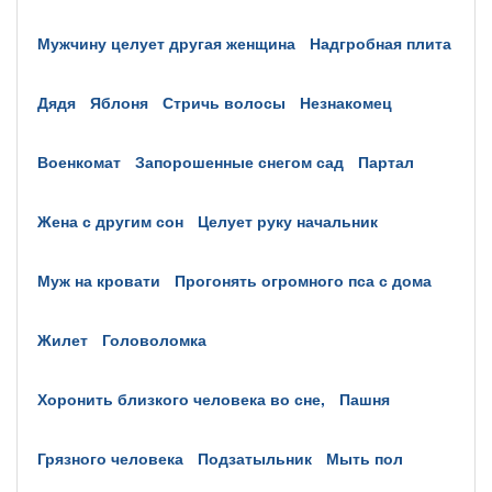
мужчину целует другая женщина
надгробная плита
дядя
яблоня
стричь волосы
незнакомец
военкомат
запорошенные снегом сад
партал
жена с другим сон
целует руку начальник
муж на кровати
прогонять огромного пса с дома
жилет
головоломка
хоронить близкого человека во сне,
пашня
грязного человека
подзатыльник
мыть пол