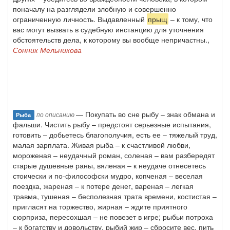
поначалу на разглядели злобную и совершенно
ограниченную личность. Выдавленный
прыщ
– к тому, что
вас могут вызвать в судебную инстанцию для уточнения
обстоятельств дела, к которому вы вообще непричастны.,
Сонник Мельникова
— Покупать во сне рыбу – знак обмана и
по описанию
Рыба
фальши. Чистить рыбу – предстоят серьезные испытания,
готовить – добьетесь благополучия, есть ее – тяжелый труд,
малая зарплата. Живая рыба – к счастливой любви,
мороженая – неудачный роман, соленая – вам разбередят
старые душевные раны, вяленая – к неудаче отнесетесь
стоически и по-философски мудро, копченая – веселая
поездка, жареная – к потере денег, вареная – легкая
травма, тушеная – бесполезная трата времени, костистая –
пригласят на торжество, жирная – ждите приятного
сюрприза, пересохшая – не повезет в игре; рыбьи потроха
– к богатству и довольству, рыбий жир – сбросите вес, пить