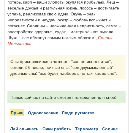
потерь, карп – ваши хлопоты окупятся прибылью. Лещ –
веселые друзья и разгульная жизнь, лосось – достигаете
успеха, реализовав свою идею. Окунь – знак
неприятностей и неудач, осетр – любовь вспыхнет и
погаснет. Сардины – неожиданная неприятность, семга –
расстройство здоровья, судак – материальная выгода.
Щука – вас обманут самым наглым образом.,
Сонник
Мельникова
Сны приснившиеся в четверг - "сон не исполнится",
сегодня: 6 число, ночные сны: "сон двусмысленный",
дневные сны: "все будет наоборот, не так, как во сне".
Прямо сейчас на сайте смотрят толкования для снов:
прыщ
одноклассник
люди ругаются
лай слышать
очки разбить
термометр
солнце