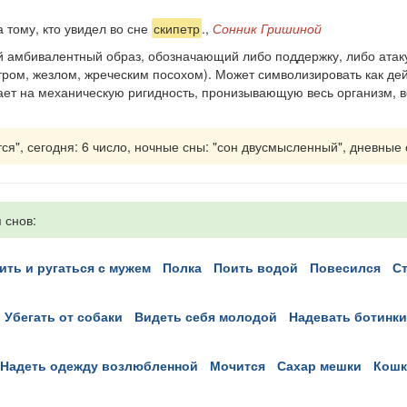
 тому, кто увидел во сне
скипетр
.,
Сонник Гришиной
 амбивалентный образ, обозначающий либо поддер­жку, либо атаку
тром, жезлом, жреческим посохом). Может символизировать как дей
ает на механическую ригидность, пронизывающую весь организм, в
я", сегодня: 6 число, ночные сны: "сон двусмысленный", дневные сн
 снов:
бить и ругаться с мужем
полка
поить водой
повесился
убегать от собаки
видеть себя молодой
надевать ботинки
надеть одежду возлюбленной
мочится
сахар мешки
кош