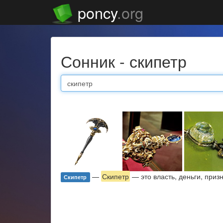
poncy
.org
Сонник - скипетр
—
Скипетр
— это власть, деньги, приз
Скипетр