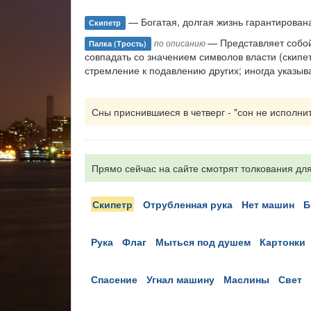
— Богатая, долгая жизнь гарантирована
Скипетр
— Представляет собой
по описанию
Палка (трость)
совпадать со значением символов власти (скипе
стремление к подавлению других; иногда указыв
Сны приснившиеся в четверг - "сон не исполнитс
Прямо сейчас на сайте смотрят толкования для
скипетр
отрубленная рука
нет машин
рука
флаг
мыться под душем
картонки
спасение
угнал машину
маслины
свет