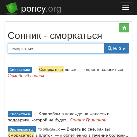
poncy
.org
Нави
Сонник - сморкаться
Найти
—
Сморкаться
во сне — опростоволоситься.,
Сморкаться
Семейный сонник
— К жалобам в надежде на жалость и
Сморкаться
поддержку, которой не будет.,
Сонник Гришиной
— Видеть во сне, как вы
по описанию
Высморкаться
сморкаетесь
в платок, — к облегчению в течение болезни.,