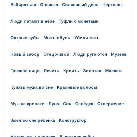
взбираться
овсянка
солнечный день
чертенок
люди летают в небе
туфли с монетами
острые зубы
мыть обувь
убили мать
новый забор
отец живой
люди ругаются
музеев
грязное лицо
лечить
кроить
золотая
массаж
купать мужа во сне
красивые волосы
муж на кровати
луна
сон
селёдка
отвержение
змея во сне ребенка
конструктор
не пускать человека
выпадали зубы