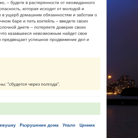
ко, – будете в растерянности от неожиданного
пасность, которая исходит от молодой и
ям в ущерб домашним обязанностям и заботам о
чном баре и пить коктейль – введете своих
олочной диете – потеряете доверие своих
, что казавшееся невозможным найдет свое
то предвещает успешное продвижение дел и
ны: "сбудется через полгода".
девушку
разрушение дома
упало
ценник