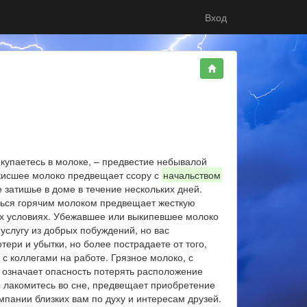
Вход
 купаетесь в молоке, – предвестие небывалой
окисшее молоко предвещает ссору с
начальством
 затишье в доме в течение нескольких дней.
ечься горячим молоком предвещает жесткую
ных условиях. Убежавшее или выкипевшее молоко
услугу из добрых побуждений, но вас
тери и убытки, но более пострадаете от того,
 коллегами на работе. Грязное молоко, с
 означает опасность потерять расположение
ы лакомитесь во сне, предвещает приобретение
пании близких вам по духу и интересам друзей.