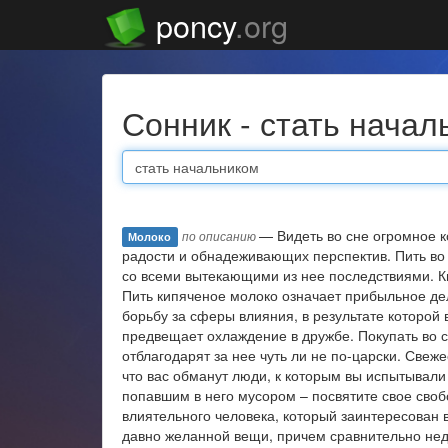
poncy
.org
Сонник - стать нача
— Видеть во сне огромное к
по описанию
Молоко
радости и обнадеживающих перспектив. Пить во
со всеми вытекающими из нее последствиями. Ки
Пить кипяченое молоко означает прибыльное де
борьбу за сферы влияния, в результате которой
предвещает охлаждение в дружбе. Покупать во с
отблагодарят за нее чуть ли не по-царски. Свеж
что вас обманут люди, к которым вы испытывали
попавшим в него мусором – посвятите свое сво
влиятельного человека, который заинтересован 
давно желанной вещи, причем сравнительно нед