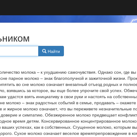
льником
Найти
оличество молока – к ухудшению самочувствия. Однако сон, где вы
 сне парное молоко – знак благополучной и зажиточной жизни. Пр
пятить во сне молоко означает внезапный отъезд родных и полное
ло, взявшись за которое, вы еще более упрочите свой успех. Обж
 вам удастся взять инициативу в свои руки и настоять на собствен
не молоко – знак радостных событий в семье, продавать – окажете 
ее и жирное молоко означает, что вы переживете незначительные по
 доверие и симпатию. Обезжиренное молоко предвещает конфликт с
бодное время детям. Консервированное концентрированное молоко
в ваших успехах, как в собственных. Сгущенное молоко, которым в
орого. Сухое молоко означает веселое времяпрепровождение в ком