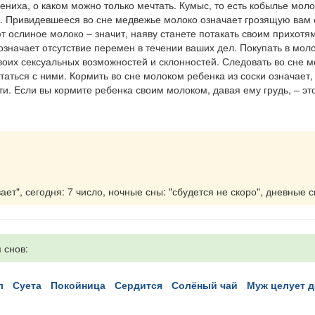
ениха, о каком можно только мечтать. Кумыс, то есть кобылье моло
 Привидевшееся во сне медвежье молоко означает грозящую вам о
т ослиное молоко – значит, наяву станете потакать своим прихот
означает отсутствие перемен в течении ваших дел. Покупать в моло
воих сексуальных возможностей и склонностей. Следовать во сне м
таться с ними. Кормить во сне молоком ребенка из соски означает
и. Если вы кормите ребенка своим молоком, давая ему грудь, – э
ет", сегодня: 7 число, ночные сны: "сбудется не скоро", дневные с
 снов:
л
суета
покойница
сердится
солёный чай
муж целует 