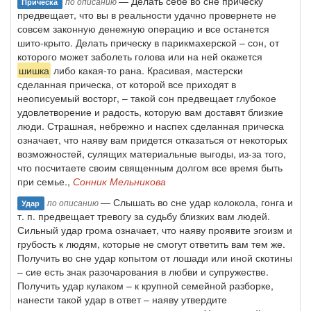
— Делать себе во сне прическу
по описанию
Прическа
предвещает, что вы в реальности удачно провернете не
совсем законную денежную операцию и все останется
шито-крыто. Делать прическу в парикмахерской – сон, от
которого может заболеть голова или на ней окажется
шишка
либо какая-то рана. Красивая, мастерски
сделанная прическа, от которой все приходят в
неописуемый восторг, – такой сон предвещает глубокое
удовлетворение и радость, которую вам доставят близкие
люди. Страшная, небрежно и наспех сделанная прическа
означает, что наяву вам придется отказаться от некоторых
возможностей, сулящих материальные выгоды, из-за того,
что посчитаете своим священным долгом все время быть
при семье.,
Сонник Мельникова
— Слышать во сне удар колокола, гонга и
по описанию
Удар
т. п. предвещает тревогу за судьбу близких вам людей.
Сильный удар грома означает, что наяву проявите эгоизм и
грубость к людям, которые не смогут ответить вам тем же.
Получить во сне удар копытом от лошади или иной скотины
– сие есть знак разочарования в любви и супружестве.
Получить удар кулаком – к крупной семейной разборке,
нанести такой удар в ответ – наяву утвердите