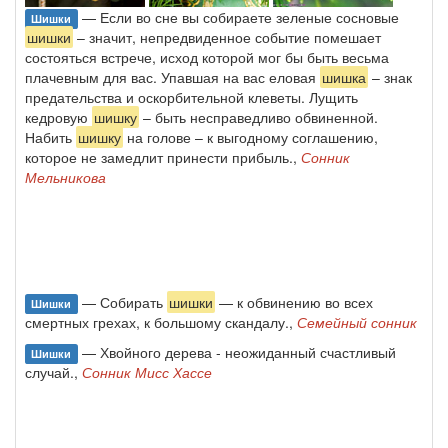
— Если во сне вы собираете зеленые сосновые
Шишки
шишки
– значит, непредвиденное событие помешает
состояться встрече, исход которой мог бы быть весьма
плачевным для вас. Упавшая на вас еловая
шишка
– знак
предательства и оскорбительной клеветы. Лущить
кедровую
шишку
– быть несправедливо обвиненной.
Набить
шишку
на голове – к выгодному соглашению,
которое не замедлит принести прибыль.,
Сонник
Мельникова
— Собирать
шишки
— к обвинению во всех
Шишки
смертных грехах, к большому скандалу.,
Семейный сонник
— Хвойного дерева - неожиданный счастливый
Шишки
случай.,
Сонник Мисс Хассе