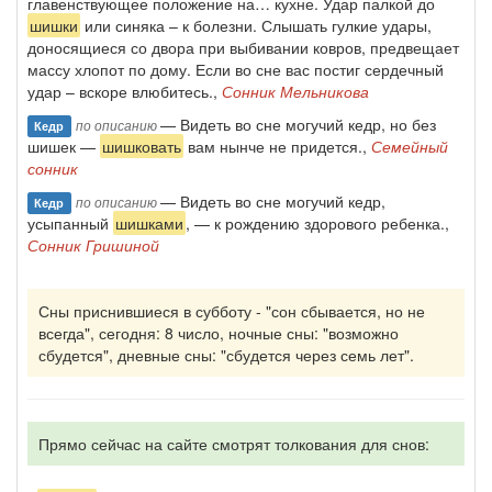
главенствующее положение на… кухне. Удар палкой до
шишки
или синяка – к болезни. Слышать гулкие удары,
доносящиеся со двора при выбивании ковров, предвещает
массу хлопот по дому. Если во сне вас постиг сердечный
удар – вскоре влюбитесь.,
Сонник Мельникова
— Видеть во сне могучий кедр, но без
по описанию
Кедр
шишек —
шишковать
вам нынче не придется.,
Семейный
сонник
— Видеть во сне могучий кедр,
по описанию
Кедр
усыпанный
шишками
, — к рождению здорового ребенка.,
Сонник Гришиной
Сны приснившиеся в субботу - "сон сбывается, но не
всегда", сегодня: 8 число, ночные сны: "возможно
сбудется", дневные сны: "сбудется через семь лет".
Прямо сейчас на сайте смотрят толкования для снов: