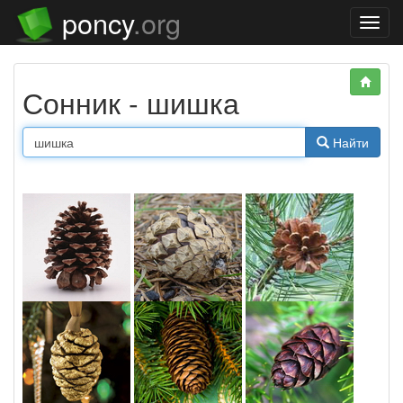
poncy
.org
Нави
Сонник - шишка
Найти