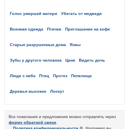
голос умершей матери
убегать от медведя
военная одежда
птички
приглашение на кофе
старые разрушенные дома
язвы
зубы у другого человека
цинк
видеть дочь
люди с неба
птиц
протез
пепелище
деревья высокие
лоскут
Все пожелания и предложения можно отправлять через
форму обратной связи
.
Политика конфиденциальности
⚙️
. Например вы