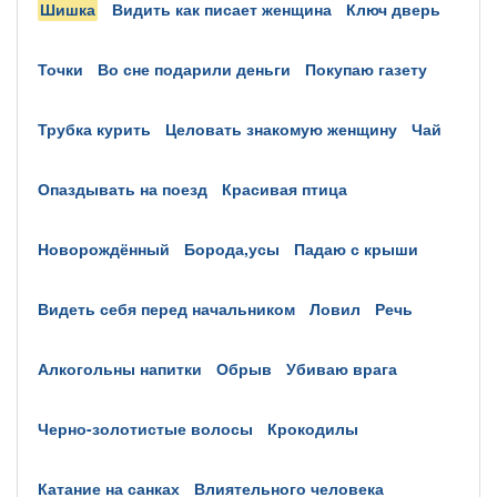
шишка
видить как писает женщина
ключ дверь
точки
во сне подарили деньги
покупаю газету
трубка курить
целовать знакомую женщину
чай
опаздывать на поезд
красивая птица
новорождённый
борода,усы
падаю с крыши
видеть себя перед начальником
ловил
речь
алкогольны напитки
обрыв
убиваю врага
черно-золотистые волосы
крокодилы
катание на санках
влиятельного человека