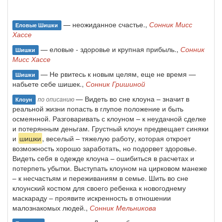
— неожиданное счастье.,
Сонник Мисс
Еловые Шишки
Хассе
— еловые - здоровье и крупная прибыль.,
Сонник
Шишки
Мисс Хассе
— Не рвитесь к новым целям, еще не время —
Шишки
набьете себе шишек.,
Сонник Гришиной
— Видеть во сне клоуна – значит в
по описанию
Клоун
реальной жизни попасть в глупое положение и быть
осмеянной. Разговаривать с клоуном – к неудачной сделке
и потерянным деньгам. Грустный клоун предвещает синяки
и
шишки
, веселый – тяжелую работу, которая откроет
возможность хорошо заработать, но подорвет здоровье.
Видеть себя в одежде клоуна – ошибиться в расчетах и
потерпеть убытки. Выступать клоуном на цирковом манеже
– к несчастьям и переживаниям в семье. Шить во сне
клоунский костюм для своего ребенка к новогоднему
маскараду – проявите искренность в отношении
малознакомых людей.,
Сонник Мельникова