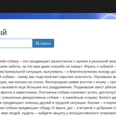
ый
Найти
себе собаку – это предвещает разногласие с мужем в реальной жиз
шние заботы, за что вам даже спасибо не скажут. Играть с собакой
 экстремальной ситуации, выгуливать – к благополучному исходу 
 собаки – наяву вас подстерегает скрытая опасность. Укусившая в
щая, как моська на слона, беспородная шавка ростом с кошку – п
м вызовете еще большее его раздражение. Поджавшая хвост убегаю
 врагов и завистников. Охотничьи собаки означают успех, достигн
; комнатные декоративные собаки – к семейным ссорам; белого цве
е предвещает помощь друзей в трудной ситуации, борзая – к пере
чая собака предвещает обиду от врага, дог – к встрече с добрыми 
х вам людей, пудель – найдете защиту у могущественного покровит