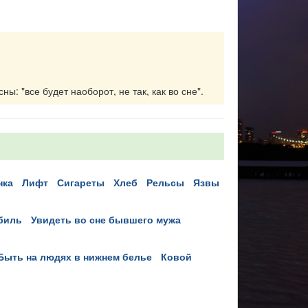
ы: "все будет наоборот, не так, как во сне".
нка
лифт
сигареты
хлеб
рельсы
язвы
обиль
увидеть во сне бывшего мужа
быть на людях в нижнем белье
ковой