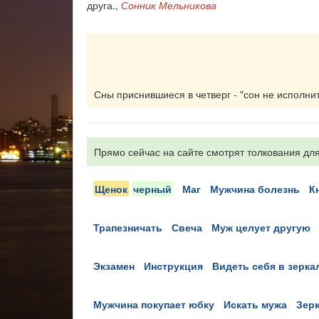
друга.,
Сонник Мельникова
Сны приснившиеся в четверг - "сон не исполнитс
Прямо сейчас на сайте смотрят толкования для
щенок
черный
маг
мужчина болезнь
трапезничать
свеча
муж целует другую
экзамен
инструкция
видеть себя в зерк
мужчина покупает юбку
искать мужа
зер