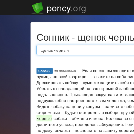
poncy
.org
Сонник - щенок черн
— Если во сне вы заводите 
по описанию
Собаки
лужицы по всей квартире, – взвалите на себя ли
Дрессировать собаку – сумеете защитить себя в
Убегать от нападающей на вас огромной злобной
недальновидно. Прыгающая вокруг вас и тявкаю
недружелюбно настроенного к вам человека, че
Видеть собаку на цепи у конуры – наживете себе
сторожевые – будьте осторожны в выборе друзей
черные
собаки – обман и измена. Болонка во сн
достигнете успеха, преодолев заблуждения. Гон
по дому, овчарка – поспешите на защиту дороги