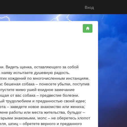
Вход
ни. Видеть щенка, оставляющего за собой
 – наяву испытаете душевную радость.
долгих хождений по многочисленным инстанциям.
ас бешеная собака – понесете убытки, поступив
ропустите мимо ушей ехидное замечание
щая от вас собака – предвестие болезни.
утый трудолюбием и преданностью своей идее;
та – заведете новое знакомство или жениха;
мене работы или места жительства, бульдог –
старыми знакомыми, мопс – не оберетесь хлопот
еля, шпиц – обретете верного и преданного