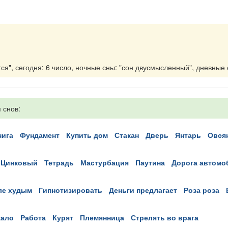
я", сегодня: 6 число, ночные сны: "сон двусмысленный", дневные сн
 снов:
книга
фундамент
купить дом
стакан
дверь
янтарь
овся
цинковый
тетрадь
мастурбация
паутина
дорога автом
але худым
гипнотизировать
деньги предлагает
роза роза
кало
работа
курят
племянница
стрелять во врага