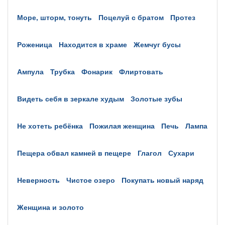
море, шторм, тонуть
поцелуй с братом
протез
роженица
находится в храме
жемчуг бусы
ампула
трубка
фонарик
флиртовать
видеть себя в зеркале худым
золотые зубы
не хотеть ребёнка
пожилая женщина
печь
лампа
пещера обвал камней в пещере
глагол
сухари
неверность
чистое озеро
покупать новый наряд
женщина и золото