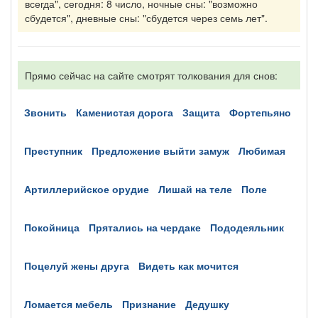
всегда", сегодня: 8 число, ночные сны: "возможно
сбудется", дневные сны: "сбудется через семь лет".
Прямо сейчас на сайте смотрят толкования для снов:
звонить
каменистая дорога
защита
фортепьяно
преступник
предложение выйти замуж
любимая
артиллерийское орудие
лишай на теле
поле
покойница
прятались на чердаке
пододеяльник
поцелуй жены друга
видеть как мочится
ломается мебель
признание
дедушку