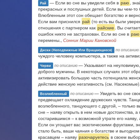
— Если во сне вы увидели себя в
раю
, зн
Рай
прекрасных и послушных детей. Если вы чем-то 
Влюбленным этот сон обещает богатство и верно
Если вам приснился
рай
(то есть вы были увере
отношения с партнером как
райские
. Вы считае
ошибок никто не застрахован. Если во сне в
раю
перемены.,
Сонник Марии Кановской
по описанию
Диски (неподвижные Или Вращающиеся)
чуждого человеку компьюте­ра, а также на актив
— Указывают на неуловимую, 
по описанию
Черви
доброго мужчины. В некоторых случаях этот обр
активизировать большую часть потенциала жен­ск
действие женскую нега­тивность (см. Насекомые)
— Увидеть во сне сво
по описанию
Возлюбленный
предвещает охлаждение дружеских чувств. Танц
возлюбленного, танцующего с другой, – только 
сне – наяву открыть в нем новые достоинства, а
состарившимся – к возможной утрате его наяву, 
Если он угощает вас экзотическими фруктами, з
стало быть, ваши чаяния о богатстве и выгодном
красавцем – наяву
разочаруетесь
в своем выбор