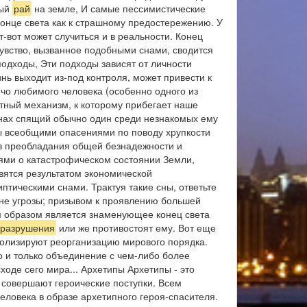
ный
рай
на земле, И самые пессимистические
онце света как к страшному предостережению. У
-вот может случиться и в реальности. Конец
чувство, вызванное подобными снами, сводится
одходы, Эти подходы зависят от личности
нь выходит из-под контроля, может привести к
чо любимого человека (особенно одного из
итный механизм, к которому прибегает наше
снах спящий обычно один среди незнакомых ему
ны всеобщими опасениями по поводу хрупкости
ов преобладания общей безнадежности и
иями о катастрофическом состоянии Земли,
вятся результатом экономической
тическими снами. Трактуя такие сны, ответьте
звне угрозы; призывом к проявлению большей
 образом является знаменующее конец света
разрушения
или же противостоят ему. Вот еще
волизируют реорганизацию мирового порядка.
го и только объединение с чем-либо более
оде сего мира... Архетипы Архетипы - это
 совершают героические поступки. Всем
человека в образе архетипного героя-спасителя.