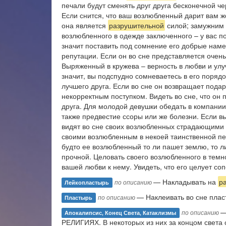
печали будут сменять друг друга бесконечной че
Если снится, что ваш возлюбленный дарит вам ж
она является
разрушительной
силой; замужним 
возлюбленного в одежде заключенного – у вас по
значит поставить под сомнение его добрые намер
репутации. Если он во сне представляется очен
Выряженный в кружева – верность в любви и улу
значит, вы подспудно сомневаетесь в его порядо
лучшего друга. Если во сне он возвращает под
некорректным поступком. Видеть во сне, что он 
друга. Для молодой девушки обедать в компани
также предвестие ссоры или же болезни. Если 
видят во сне своих возлюбленных страдающими 
своими возлюбленным в некоей таинственной пещ
будто ее возлюбленный то ли пашет землю, то л
прочной. Целовать своего возлюбленного в темно
вашей любви к нему. Увидеть, что его целует со
— Накладывать на
р
по описанию
Лейкопластырь
— Наклеивать во сне пла
по описанию
Пластырь
—
по описанию
Апокалипсис, Конец Света, Катаклизмы
РЕЛИГИЯХ. В некоторых из них за концом света