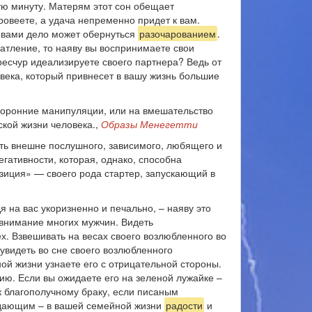
ную минуту. Матерям этот сон обещает
ровеете, а удача непременно придет к вам.
 вами дело может обернуться
разочарованием
.
чатление, то наяву вы воспринимаете свои
ересчур идеализируете своего партнера? Ведь от
овека, который привнесет в вашу жизнь большие
орон­ние манипуляции, или на вмешательство
ской жизни человека.,
Образы Менегетти
ь внешне послушного, зависимого, любя­щего и
ативности, кото­рая, однако, способна
­зиция» — своего рода стартер, запускающий в
 на вас укоризненно и печально, – наяву это
 внимание многих мужчин. Видеть
х. Взвешивать на весах своего возлюбленного во
 увидеть во сне своего возлюбленного
ной жизни узнаете его с отрицательной стороны.
ию. Если вы ожидаете его на зеленой лужайке –
 к благополучному браку, если писаным
радающим – в вашей семейной жизни
радости
и