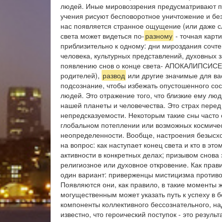
людей. Иные мировоззрения предусматривают п
учения рисуют бесповоротное уничтожение и без
нас появляется странное ощущение (или даже сла
света может видеться по-
разному
- точная карт
приблизительно к одному: дни мироздания сочт
человека, культурных представлений, духовных 
появлению снов о конце света- АПОКАЛИПСИСЕ. 
родителей),
развод
или другие значимые для в
подсознание, чтобы избежать опустошенного со
людей. Это отражение того, что близкие ему лю
нашей планеты и человечества. Это страх перед
непредсказуемости. Некоторым такие сны часто
глобальном потеплении или возможных космичес
неопределенности. Вообще, настроения безысхо
на вопрос: как наступает конец света и кто в 
активности в конкретных делах; призывом снова
религиозное или духовное откровение. Как прав
один вариант: приверженцы мистицизма против
Появляются они, как правило, в такие моменты ж
могущественным может указать путь к успеху в 
компоненты коллективного бессознательного, н
известно, что героический поступок - это резул