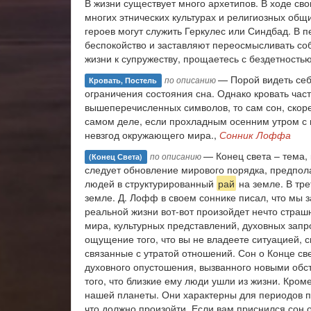
В жизни существует много архетипов. В ходе св
многих этнических культурах и религиозных об
героев могут служить Геркулес или Синдбад. В
беспокойство и заставляют переосмысливать со
жизни к супружеству, прощаетесь с бездетность
— Порой видеть себ
по описанию
Кровать, Постель
ограничения состояния сна. Однако кровать час
вышеперечисленных символов, то сам сон, скоре
самом деле, если прохладным осенним утром с 
невзгод окружающего мира.,
Сонник Лоффа
— Конец света – тема, 
по описанию
(конец Света)
следует обновление мирового порядка, предпо
людей в структурированный
рай
на земле. В тр
земле. Д. Лофф в своем соннике писал, что мы
реальной жизни вот-вот произойдет нечто страшн
мира, культурных представлений, духовных запр
ощущение того, что вы не владеете ситуацией, 
связанные с утратой отношений. Сон о Конце св
духовного опустошения, вызванного новыми обст
того, что близкие ему люди ушли из жизни. Кро
нашей планеты. Они характерны для периодов п
что должно произойти. Если вам приснился сон о 