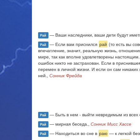
— Ваши наследники, ваши дети будут иметь
Рай
— Если вам приснился
рай
(то есть вы со
Рай
впечатление, значит, реальную жизнь, отношени
мире, так как вполне удовлетворены настоящим.
ошибок никто не застрахован. Если в приснивш
перемен в личной жизни. И если он сам никаких
ней.,
Сонник Фрейда
— Быть в нем - выйти невредимым из всех 
Рай
— мирная беседа.,
Сонник Мисс Хассе
Рай
— Находиться во сне в
раю
— к легкой без
Рай