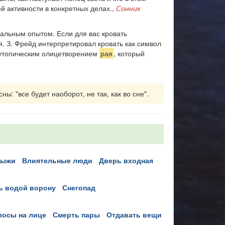
й активности в конкретных делах.,
Сонник
альным опытом. Если для вас кровать
. З. Фрейд интерпретировал кровать как символ
т утопическим олицетворением
рая
, который
ы: "все будет наоборот, не так, как во сне".
 лыжи
влиятельные люди
дверь входная
ть водой ворону
снегопад
олосы на лице
смерть пары
отдавать вещи