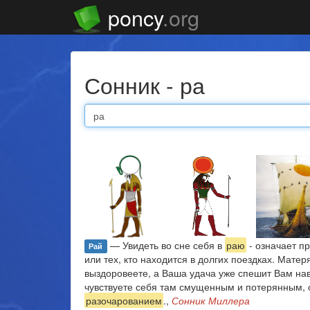
poncy
.org
Сонник - ра
— Увидеть во сне себя в
раю
- означает п
Рай
или тех, кто находится в долгих поездках. Мате
выздоровеете, а Ваша удача уже спешит Вам нав
чувствуете себя там смущенным и потерянным, 
разочарованием
.,
Сонник Миллера