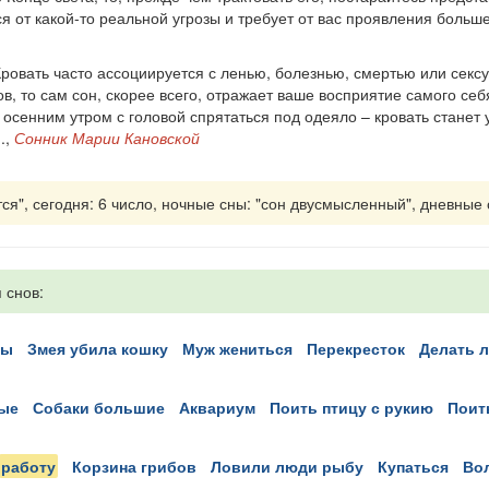
я от какой-то реальной угрозы и требует от вас проявления больше
овать часто ассоциируется с ленью, болезнью, смертью или сексу
 то сам сон, скорее всего, отражает ваше восприятие самого себя
 осенним утром с головой спрятаться под одеяло – кровать стане
.,
Сонник Марии Кановской
я", сегодня: 6 число, ночные сны: "сон двусмысленный", дневные сн
 снов:
ны
змея убила кошку
муж жениться
перекресток
делать
ные
собаки большие
аквариум
поить птицу с рукию
пои
работу
корзина грибов
ловили люди рыбу
купаться
в