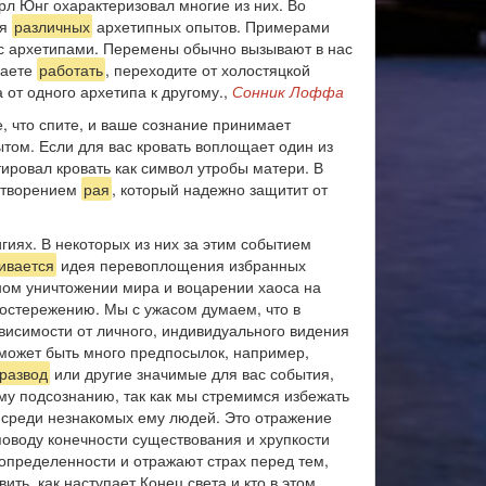
рл Юнг охарактеризовал многие из них. Во
ия
различных
архетипных опытов. Примерами
 с архетипами. Перемены обычно вызывают в нас
наете
работать
, переходите от холостяцкой
 от одного архетипа к другому.,
Сонник Лоффа
, что спите, и ваше сознание принимает
том. Если для вас кровать воплощает один из
ировал кровать как символ утробы матери. В
цетворением
рая
, который надежно защитит от
игиях. В некоторых из них за этим событием
ивается
идея перевоплощения избранных
ном уничтожении мира и воцарении хаоса на
достережению. Мы с ужасом думаем, что в
висимости от личного, индивидуального видения
 может быть много предпосылок, например,
развод
или другие значимые для вас события,
му подсознанию, так как мы стремимся избежать
и среди незнакомых ему людей. Это отражение
поводу конечности существования и хрупкости
определенности и отражают страх перед тем,
ить, как наступает Конец света и кто в этом