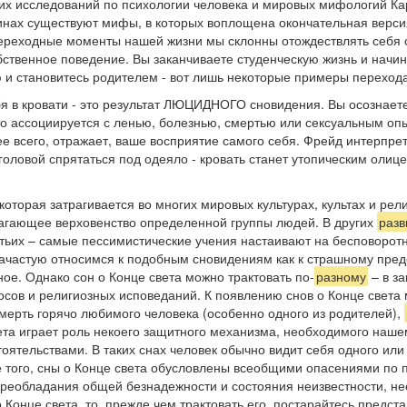
оих исследований по психологии человека и мировых мифологий Ка
щинах существуют мифы, в которых воплощена окончательная верс
 переходные моменты нашей жизни мы склонны отождествлять себя
бственное поведение. Вы заканчиваете студенческую жизнь и начи
ю и становитесь родителем - вот лишь некоторые примеры перехода
я в кровати - это результат ЛЮЦИДНОГО сновидения. Вы осознаете
то ассоциируется с ленью, болезнью, смертью или сексуальным опы
е всего, отражает, ваше восприятие самого себя. Фрейд интерпрет
головой спрятаться под одеяло - кровать станет утопическим оли
которая затрагивается во многих мировых культурах, культах и рел
лагающее верховенство определенной группы людей. В других
разв
етьих – самые пессимистические учения настаивают на бесповорот
 зачастую относимся к подобным сновидениям как к страшному пре
ое. Однако сон о Конце света можно трактовать по-
разному
– в за
осов и религиозных исповеданий. К появлению снов о Конце света
смерть горячо любимого человека (особенно одного из родителей),
ета играет роль некоего защитного механизма, необходимого наше
оятельствами. В таких снах человек обычно видит себя одного ил
ме того, сны о Конце света обусловлены всеобщими опасениями по 
реобладания общей безнадежности и состояния неизвестности, не
Конце света, то, прежде чем трактовать его, постарайтесь представ