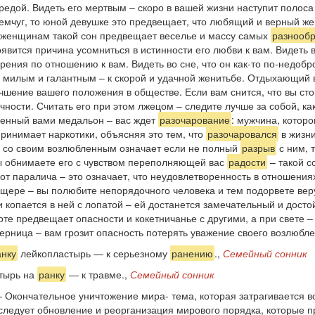
редой. Видеть его мертвым – скоро в вашей жизни наступит полоса
емчуг, то юной девушке это предвещает, что любящий и верный жен
женщинам такой сон предвещает веселье и массу самых
разнооб
явится причина усомниться в истинности его любви к вам. Видеть в
ения по отношению к вам. Видеть во сне, что он как-то по-недобро
ь милым и галантным – к скорой и удачной женитьбе. Отдыхающий 
чшение вашего положения в обществе. Если вам снится, что вы ст
чности. Считать его при этом лжецом – следите лучше за собой, к
аренный вами медальон – вас ждет
разочарование
: мужчина, которо
принимает наркотики, объясняя это тем, что
разочаровался
в жизни
и со своим возлюбленным означает если не полный
разрыв
с ним, 
вы обнимаете его с чувством переполняющей вас
радости
– такой с
от паралича – это означает, что неудовлетворенность в отношени
ере – вы полюбите непорядочного человека и тем подорвете веру
и копается в ней с лопатой – ей достанется замечательный и дост
те предвещает опасности и кокетничанье с другими, а при свете –
перница – вам грозит опасность потерять уважение своего возлюбле
анку
лейкопластырь — к серьезному
ранению
.,
Семейный сонник
стырь на
ранку
— к травме.,
Семейный сонник
 Окончательное уничтожение мира- тема, которая затрагивается в
 следует обновление и реорганизация мирового порядка, которые 