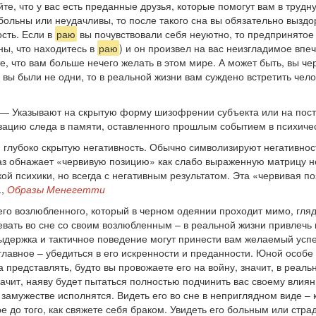
айте, что у вас есть преданные друзья, которые помогут вам в труд
больны или неудачливы, то после такого сна вы обязательно выздо
сть. Если в
раю
вы почувствовали себя неуютно, то предпринятое
ны, что находитесь в
раю
) и он произвел на вас неизгладимое впе
те, что вам больше нечего желать в этом мире. А может быть, вы ч
вы были не одни, то в реальной жизни вам суждено встретить чел
— Указывают на скрытую форму шизофрении субъекта или на пост
изацию следа в памяти, оставленного прошлым со­бытием в психиче
глубоко скрытую негативность. Обычно символизируют негативност
аз обнажает «чер­вивую позицию» как слабо выраженную матрицу нег
ой психики, но всегда с негативным результатом. Эта «червивая по
.,
Образы Менегетти
его возлюбленного, который в черном одеянии проходит мимо, глядя
евать во сне со своим возлюбленным – в реальной жизни привлечь
выдержка и тактичное поведение могут принести вам желаемый успе
 главное – убедиться в его искренности и преданности. Юной особе
а представлять, будто вы провожаете его на войну, значит, в реаль
начит, наяву будет пытаться полностью подчинить вас своему влиян
 замужестве исполнятся. Видеть его во сне в неприглядном виде –
е до того, как свяжете себя браком. Увидеть его больным или ст