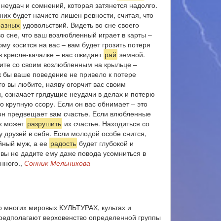
 неудач и сомнений, которая затянется надолго.
их будет начисто лишен ревности, считая, что
разных
удовольствий. Видеть во сне своего
о сне, что ваш возлюбленный играет в карты –
му косится на вас – вам будет грозить потеря
в кресле-качалке – вас ожидает
рай
земной.
оите со своим возлюбленным на крыльце –
ак бы ваше поведение не привело к потере
го вы любите, наяву огорчит вас своим
, означает грядущие неудачи в делах и потерю
то крупную ссору. Если он вас обнимает – это
он предвещает вам счастье. Если влюбленные
ях может
разрушить
их счастье. Находиться со
 друзей в себя. Если молодой особе снится,
ойный муж, а ее
радость
будет глубокой и
 вы не дадите ему даже повода усомниться в
нного.,
Сонник Мельникова
о многих мировых КУЛЬТУРАХ, культах и
предполагают верховенство определенной группы