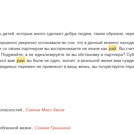
 детей, которые много сделают добра людям, таким образом, чере
вершенно уверенно осознавали во сне, что в данный момент находи
я со своим партнером вы воспринимаете не иначе как
рай
. Вы счи
 Подумайте, а не идеализируете ли вы обстановку и партнера? Су
емся вам
раю
вы были не один, значит, в реальной жизни вам сужде
 видимых перемен не привнесет в вашу жизнь, вы почувствуете пер
опасностей.,
Сонник Мисс Хассе
облачной жизни.,
Сонник Гришиной