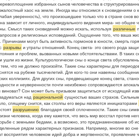
еревоплощение избранных сынов человечества в структурирован
жалостный хаос на земле. Иногда мы относимся к сновидениям о к
бая уверенность), что произошедшее только что в стране снов вот
ина зависит от личного, индивидуального видения мира- но общее 
ены. Смысл таких сновидений можно искать, используя
различные
п
запросов и религиозных исповеданий. Ощущение того, что ваша жиз
Причинами могут быть активность гормонов в юности, смерть горя
ас
разрывы
и утраты отношений. Конец света- это своего рода защ
стояния и проблем, вызванных новыми обстоятельствами. В таких 
ди ушли из жизни. Культурологически сны о конце света обусловле
 тем, что не должно произойти. Такие сны характерны для период
 снятся на рубеже тысячелетий. Для кого-то они навеяны сообщен
ких коллизиях. Для других сны, предвещающие конец света, стано
дности и неуверенности почти неизбежно сопровождаются апокалип
этом виноват? Сон может быть призывом защититься от исходящей и
 задуматься над
рациональной
сущностью ваших страхов. Сильным
ило, спящему снится, как столпы его веры являются инициаторами
остоят
разрушению
благодаря своей сплоченности. Такие сны сим
изни человека, когда ему кажется, что весь мир восстал против не
борьбе с земными бедами, а возможно, это предзнаменование об исх
аделенные рядом характерных признаков. Например, многие во сне
ьтат восприятия человеком идей добра и жертвенности, проявление 