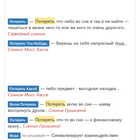
—
Потерять
что-либо во сне и так и не найти —
Потерять
лишиться в жизни чего-то или же кого-то очень дорогого.,
Семейный сонник
— Берешь на себя напрасный труд.,
Потерять Что-Нибудь
Сонник Мисс Хассе
— либо предмет - выгодная находка.,
Потерять Какой
Сонник Мисс Хассе
—
Потерять
волю во сне — наяву
Волю Потерять
воспрянуть духом.,
Сонник Гришиной
—
Потерять
что-то во сне — к финансовому
Потерять
краху.,
Сонник Гришиной
— Символизирует взаимодействие
по описанию
Вода