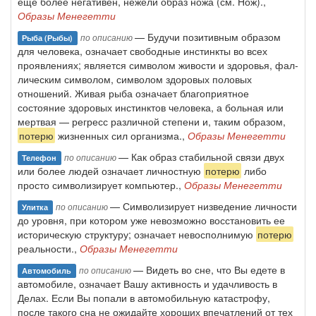
еще более негативен, нежели образ ножа (см. Нож).,
Образы Менегетти
— Будучи позитивным образом
по описанию
Рыба (рыбы)
для человека, означает свободные инстин­кты во всех
проявлениях; является символом живости и здоровья, фал­
лическим символом, символом здоровых половых
отношений. Живая рыба означает благоприятное
состояние здоровых инстинктов челове­ка, а больная или
мертвая — регресс различной степени и, таким обра­зом,
потерю
жизненных сил организма.,
Образы Менегетти
— Как образ стабильной связи двух
по описанию
Телефон
или более людей означает личностную
потерю
либо
просто символизирует компьютер.,
Образы Менегетти
— Символизирует низведение личности
по описанию
Улитка
до уровня, при котором уже не­возможно восстановить ее
историческую структуру; означает невоспол­нимую
потерю
реальности.,
Образы Менегетти
— Видеть во сне, что Вы едете в
по описанию
Автомобиль
автомобиле, означает Вашу активность и удачливость в
Делах. Если Вы попали в автомобильную катастрофу,
после такого сна не ожидайте хороших впечатлений от тех