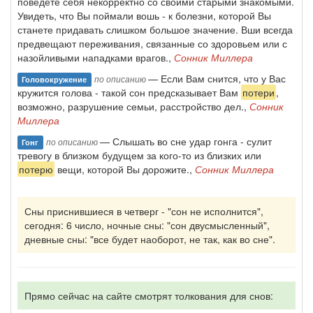
поведете себя некорректно со своими старыми знакомыми.
Увидеть, что Вы поймали вошь - к болезни, которой Вы
станете придавать слишком большое значение. Вши всегда
предвещают переживания, связанные со здоровьем или с
назойливыми нападками врагов.,
Сонник Миллера
— Если Вам снится, что у Вас
по описанию
Головокружение
кружится голова - такой сон предсказывает Вам
потери
,
возможно, разрушение семьи, расстройство дел.,
Сонник
Миллера
— Слышать во сне удар гонга - сулит
по описанию
Гонг
тревогу в близком будущем за кого-то из близких или
потерю
вещи, которой Вы дорожите.,
Сонник Миллера
Сны приснившиеся в четверг - "сон не исполнится",
сегодня: 6 число, ночные сны: "сон двусмысленный",
дневные сны: "все будет наоборот, не так, как во сне".
Прямо сейчас на сайте смотрят толкования для снов: