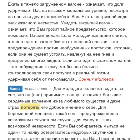
Ехать в тяжело загруженном вагоне - означает, что долг
удерживает Вас на высоком моральном уровне, несмотря
на попытки других поколебать Вас. Ехать по грязной воде -
знак ужасного несчастья. Увидеть закрытый вагон -
означает, что Вам грозит тайное предательство, которое
помешает Вашим делам. Если молодой женщине снится,
что она едет в вагоне близко от опасной насыпи - это
предупреждение против необдуманных поступков, которые,
если она не сумеет устоять, навлекут на нее гнев и
презрение многих людей. Если она едет в спальном вагоне
- это побуждение к тому, чтобы она больше
контролировала свои поступки в реальной жизни,
удерживая себя от легкомыслия.,
Сонник Миллера
— Для молодого человека видеть во
по описанию
Ванна
сне, что он (она) принимает ванну - означает большие
сердечные волнения из-за любимого существа и даже
страх
потерять
его доброе мнение о себе. Для
беременной женщины такой сон - предупреждение о
возможном несчастном случае, для супруга - знак
возможной неверности. Если Вы собираетесь мыться не
один - то наяву остерегайтесь недобрых спутников в
дороге, а также злоречия и клеветы на Вас. Грязная вода в