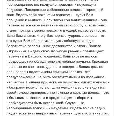
неоправданное великодушие приведет к неуспеху и
бедности. Поседевшие собственные волосы - горестный
знак. Видеть себя покрытым волосами - сулит Вам
прощение и милость. Если такой сон видит женщина - она
перенесет все свое внимание на свою особу и, возможно,
станет потакать своим прихотям в ущерб нравственности.
Если Вам снится, что у Вас черные кудрявые волосы - то
это сулит Вам обольстительную любовную западню.
Золотистые волосы - знак достоинства и отваги Вашего
избранника. Видеть свою любимую рыжей - предвещает
перемены в Ваших отношениях. Каштановые волосы
предвещают их обладателю служебные неудачи. Красивая
прическа во сне - знак удачного поворота Ваших дел, но
если волосы подстрижены слишком коротко - это
предупреждение: не быть расточительным во избежание
несчастий. Пышная прическа на пушистых мягких волосах -
к безграничному счастью. Если женщина во сие видит на
своей голове одновременно темные и светлые волосы - это
к большим сомнениям в предстоящем выборе и к
необходимости быть осторожной. Спутанные
неприбранные волосы - к неудачам. Видеть во сне седых
людей тоже знак неприятных перемен, для влюбленных это