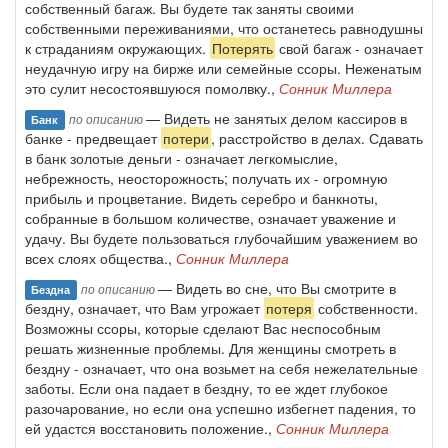
собственный багаж. Вы будете так заняты своими
собственными переживаниями, что останетесь равнодушны
к страданиям окружающих.
Потерять
свой багаж - означает
неудачную игру на бирже или семейные ссоры. Неженатым
это сулит несостоявшуюся помолвку.,
Сонник Миллера
— Видеть не занятых делом кассиров в
по описанию
Банк
банке - предвещает
потери
, расстройство в делах. Сдавать
в банк золотые деньги - означает легкомыслие,
небрежность, неосторожность; получать их - огромную
прибыль и процветание. Видеть серебро и банкноты,
собранные в большом количестве, означает уважение и
удачу. Вы будете пользоваться глубочайшим уважением во
всех слоях общества.,
Сонник Миллера
— Видеть во сне, что Вы смотрите в
по описанию
Бездна
бездну, означает, что Вам угрожает
потеря
собственности.
Возможны ссоры, которые сделают Вас неспособным
решать жизненные проблемы. Для женщины смотреть в
бездну - означает, что она возьмет на себя нежелательные
заботы. Если она падает в бездну, то ее ждет глубокое
разочарование, но если она успешно избегнет падения, то
ей удастся восстановить положение.,
Сонник Миллера