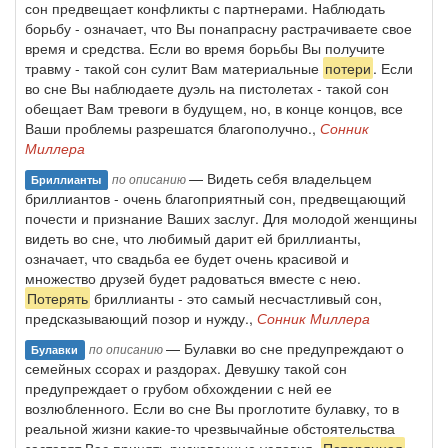
сон предвещает конфликты с партнерами. Наблюдать
борьбу - означает, что Вы понапрасну растрачиваете свое
время и средства. Если во время борьбы Вы получите
травму - такой сон сулит Вам материальные
потери
. Если
во сне Вы наблюдаете дуэль на пистолетах - такой сон
обещает Вам тревоги в будущем, но, в конце концов, все
Ваши проблемы разрешатся благополучно.,
Сонник
Миллера
— Видеть себя владельцем
по описанию
Бриллианты
бриллиантов - очень благоприятный сон, предвещающий
почести и признание Ваших заслуг. Для молодой женщины
видеть во сне, что любимый дарит ей бриллианты,
означает, что свадьба ее будет очень красивой и
множество друзей будет радоваться вместе с нею.
Потерять
бриллианты - это самый несчастливый сон,
предсказывающий позор и нужду.,
Сонник Миллера
— Булавки во сне предупреждают о
по описанию
Булавки
семейных ссорах и раздорах. Девушку такой сон
предупреждает о грубом обхождении с ней ее
возлюбленного. Если во сне Вы проглотите булавку, то в
реальной жизни какие-то чрезвычайные обстоятельства