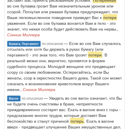
заставят Вас принять рискованные условия.
Потерянная
во сне булавка грозит Вам незначительным уроном или
ссорой. Погнутая или ржавая булавка предупреждает, что
Ваше легкомысленное поведение приведет Вас к
потере
уважения. Если во сне булавка вонзится Вам в тело - это
значит, что некая особа будет действовать Вам на нервы.,
Сонник Миллера
— Если во сне Вам случалось
по описанию
Бумага, Пергамент
отсылать или хотя бы держать в руках бумагу (или
пергамент) - это знак того, что Вам грозят
потери
. В
реальной жизни они, вероятно, проявятся в форме
судебного процесса. Молодой женщине это предвещает
ссору со своим любовником. Остерегайтесь, если Вы
женаты, ссор в окрестностях Вашего дома. Такой сон может
означать и возникновение кривотолков вокруг Вашего
имени.,
Сонник Миллера
— Увидеть во сне вагон означает, что Вы
по описанию
Вагон
не будете очень счастливы в браке, неприятности
преждевременно состарят вас. Ехать в вагоне вниз с горы -
предсказание многих трудов, которые доставят Вам
беспокойство и станут причиной
потерь
. Ехать в вагоне
вверх - предвещает улучшение Ваших имущественных дел.