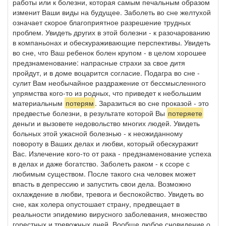
работы или к болезни, которая самым печальным образом
изменит Ваши виды на будущее. Заболеть во сне желтухой
означает скорое благоприятное разрешение трудных
проблем. Увидеть других в этой болезни - к разочарованию
в компаньонах и обескураживающие перспективы. Увидеть
во сне, что Ваш ребенок болен крупом - в целом хорошее
предзнаменование: напрасные страхи за свое дитя
пройдут, и в доме воцарится согласие. Подагра во сне -
сулит Вам необычайное раздражение от бессмысленного
упрямства кого-то из родных, что приведет к небольшим
материальным
потерям
. Заразиться во сне проказой - это
предвестье болезни, в результате которой Вы
потеряете
деньги и вызовете недовольство многих людей. Увидеть
больных этой ужасной болезнью - к неожиданному
повороту в Ваших делах и любви, который обескуражит
Вас. Излечение кого-то от рака - предзнаменование успеха
в делах и даже богатство. Заболеть раком - к ссоре с
любимым существом. После такого сна человек может
впасть в депрессию и запустить свои дела. Возможно
охлаждение в любви, тревога и беспокойство. Увидеть во
сне, как холера опустошает страну, предвещает в
реальности эпидемию вирусного заболевания, множество
горестных и тревожных дней. Вообще любое сновидение о