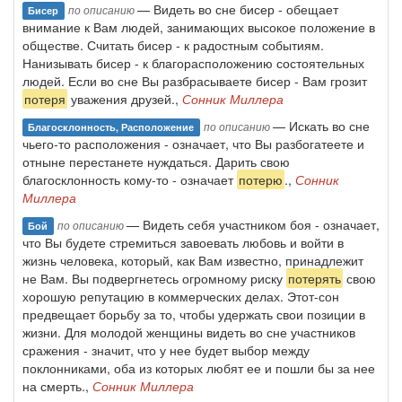
— Видеть во сне бисер - обещает
по описанию
Бисер
внимание к Вам людей, занимающих высокое положение в
обществе. Считать бисер - к радостным событиям.
Нанизывать бисер - к благорасположению состоятельных
людей. Если во сне Вы разбрасываете бисер - Вам грозит
потеря
уважения друзей.,
Сонник Миллера
— Искать во сне
по описанию
Благосклонность, Расположение
чьего-то расположения - означает, что Вы разбогатеете и
отныне перестанете нуждаться. Дарить свою
благосклонность кому-то - означает
потерю
.,
Сонник
Миллера
— Видеть себя участником боя - означает,
по описанию
Бой
что Вы будете стремиться завоевать любовь и войти в
жизнь человека, который, как Вам известно, принадлежит
не Вам. Вы подвергнетесь огромному риску
потерять
свою
хорошую репутацию в коммерческих делах. Этот-сон
предвещает борьбу за то, чтобы удержать свои позиции в
жизни. Для молодой женщины видеть во сне участников
сражения - значит, что у нее будет выбор между
поклонниками, оба из которых любят ее и пошли бы за нее
на смерть.,
Сонник Миллера