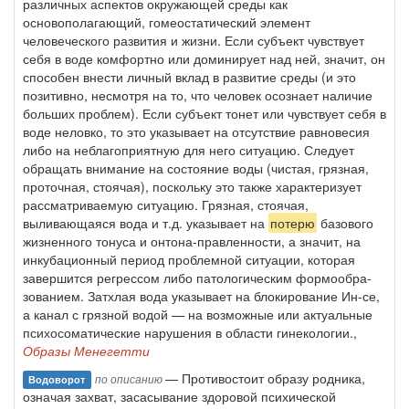
различных аспектов окружающей сре­ды как
основополагающий, гомеостатический элемент
человеческого развития и жизни. Если субъект чувствует
себя в воде комфортно или доминирует над ней, значит, он
способен внести личный вклад в разви­тие среды (и это
позитивно, несмотря на то, что человек осознает нали­чие
больших проблем). Если субъект тонет или чувствует себя в
воде неловко, то это указывает на отсутствие равновесия
либо на неблагоп­риятную для него ситуацию. Следует
обращать внимание на состояние воды (чистая, грязная,
проточная, стоячая), поскольку это также харак­теризует
рассматриваемую ситуацию. Грязная, стоячая,
выливающаяся вода и т.д. указывает на
потерю
базового
жизненного тонуса и онтона-правленности, а значит, на
инкубационный период проблемной ситуа­ции, которая
завершится регрессом либо патологическим формообра­
зованием. Затхлая вода указывает на блокирование Ин-се,
а канал с гряз­ной водой — на возможные или актуальные
психосоматические нару­шения в области гинекологии.,
Образы Менегетти
— Противостоит образу родника,
по описанию
Водоворот
означая захват, засасывание здоровой психической