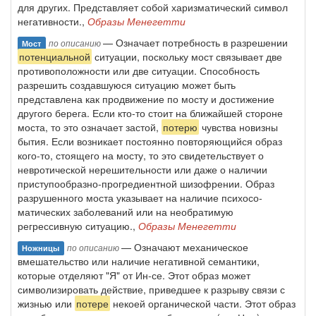
для других. Представляет собой харизматический символ
нега­тивности.,
Образы Менегетти
— Означает потребность в разрешении
по описанию
Мост
потенциальной
ситуации, посколь­ку мост связывает две
противоположности или две ситуации. Способ­ность
разрешить создавшуюся ситуацию может быть
представлена как продвижение по мосту и достижение
другого берега. Если кто-то стоит на ближайшей стороне
моста, то это означает застой,
потерю
чувства новизны
бытия. Если возникает постоянно повторяющийся образ
кого-то, стоящего на мосту, то это свидетельствует о
невротической нереши­тельности или даже о наличии
приступообразно-прогредиентной ши­зофрении. Образ
разрушенного моста указывает на наличие психосо­
матических заболеваний или на необратимую
регрессивную ситуацию.,
Образы Менегетти
— Означают механическое
по описанию
Ножницы
вмешательство или наличие негативной семан­тики,
которые отделяют "Я" от Ин-се. Этот образ может
символизиро­вать действие, приведшее к разрыву связи с
жизнью или
потере
некоей органической части. Этот образ