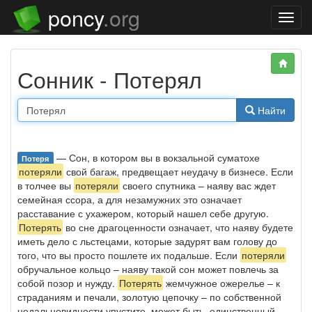
poncy
.org
Нави
Сонник - Потерял
Найти
— Сон, в котором вы в вокзальной суматохе
Потеря
потеряли
свой багаж, предвещает неудачу в бизнесе. Если
в толчее вы
потеряли
своего спутника – наяву вас ждет
семейная ссора, а для незамужних это означает
расставание с ухажером, который нашел себе другую.
Потерять
во сне драгоценности означает, что наяву будете
иметь дело с льстецами, которые задурят вам голову до
того, что вы просто пошлете их подальше. Если
потеряли
обручальное кольцо – наяву такой сон может повлечь за
собой позор и нужду.
Потерять
жемчужное ожерелье – к
страданиям и печали, золотую цепочку – по собственной
недальновидности упустите, может быть, единственный