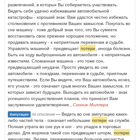
развлечений, в которых Вы собираетесь участвовать.
Видеть себя удачно избежавшим автомобильной
катастрофы - хороший знак: Вам удастся честно избежать
столкновения с противником Ваших замыслов. Покупать во
сне машину - тоже добрый знак того, что Вы сумеете
восстановить свое прежнее хорошее положение, но
продавать машину - к неприятным переменам в судьбе.
Управлять машиной - предвещает
потери
, иногда болезни.
Быть на ходу выброшенным из автомобиля - к неприятным
известиям. Сломанная машина - это тоже сон,
предвещающий неудачи. Просто увидеть во сне
автомобили - к поездкам, переменам в судьбе, приятным
путешествиям. Если Вы видите, что Ваш автомобиль исчез,
его угнали - это означает срыв многих Ваших замыслов, от
которых зависит будущее. Выходить из автомобиля - знак
успешного осуществления планов, что принесет Вам
заслуженное удовлетворение.,
Сонник Миллера
— Видеть во сне ампутацию каких-
по описанию
Ампутация
либо частей тела - означает небольшие
потери
на службе.
Полная утрата во сне рук и ног - это упадок в торговых
делах. Для моряков такой сон предвещает шторм,
потерю
имущества. Людям, переживающим большое несчастье,