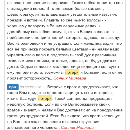
означает появление соперников. Также неблагоприятен сон
о выпадении волос. В то же время белые как снег,
шевелюры сулят их владельцам утешительные известия,
поездки и встречи. Гладить во сне чьи-то волосы - к
хорошему повороту в Ваших сердечных делах, к
достойному возлюбленному. Цветы в Ваших волосах - к
приближению неприятностей, которые, однако, не выведут
Вас из равновесия и не устрашат. Если женщина видит, что
вся ее прическа покрыта белыми цветами - ей наяву надо
укрепить свою волю и подготовить свой дух к различным
тяжелым испытаниям, которые, однако, не будут длиться
долго. Седые волосы и молодое лицо видящего сон сулят
ему неприятности, возможны
потери
и болезни, если он не
проявит осторожность.,
Сонник Миллера
— Встреча с врагом предсказывает, что
по описанию
Враг
скоро Вам придется яростно защищать свои интересы,
иначе Вас ждут
потери
. Такой сон иногда предвещает
недолгую болезнь. Если во сне Вы побеждаете своих
врагов - значит, и наяву у Вас достанет сил на преодоление
грозящих трудностей. Если Вы видите, что враги клевещут
на Вас - это знак появления в вашем окружении
злонамеренного человека.,
Сонник Миллера