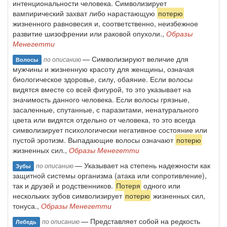
интенциональности человека. Символизирует
вампирический захват либо нарастающую
потерю
жизненного равновесия и, соответственно, неизбежное
развитие шизофрении или раковой опухоли.,
Образы
Менегетти
— Символизируют величие для
по описанию
Волосы
мужчины и жизненную красоту для жен­щины, означая
биологическое здоровье, силу, обаяние. Если волосы
видятся вместе со всей фигурой, то это указывает на
значимость данно­го человека. Если волосы грязные,
засаленные, спутанные, с паразита­ми, ненатурального
цвета или видятся отдельно от человека, то это все­гда
символизирует психологически негативное состояние или
пустой эротизм. Выпадающие волосы означают
потерю
жизненных сил.,
Образы Менегетти
— Указывает на степень надежности как
по описанию
Зубы
защитной системы организма (ата­ка или сопротивление),
так и друзей и родственников.
Потеря
одного или
нескольких зубов символизирует
потерю
жизненных сил,
тонуса.,
Образы Менегетти
— Представляет собой на редкость
по описанию
Лебедь