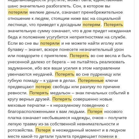
шанс значительно разбогатеть. Сон, в котором вы
потеряли
мелкие деньги, означает пренебрежительное
отношение к людям, стоящим ниже вас на социальной
лестнице, что приведет к досадным
потерям
.
Потерять
значительную сумму означает, что в дом придет нежданная
беда и положение усугубится неприятностями на службе.
Если во сне вы
потеряли
и не можете найти иголку или
булавку – значит, вскоре понесете незначительный урон
или повздорите с приятелем.
Потерять
во сне весла и быть
унесенной далеко от берега – не пытайтесь реализовать
задуманное, ибо все ваши усилия в этом направлении
увенчаются неудачей.
Потерять
во сне пудреницу или
губную помаду – к удаче в делах.
Потерянные
ключи
предвещают
потерю
свободы или разлуку по причине
ревности.
Потерять
медальон – знак печальных событий в
кругу верных друзей.
Потерять
совершенно новые
меховые перчатки – к неразумному поведению с
благорасположенными к вам людьми.
Потеря
носового
платка означает несбывшиеся надежды, очков – получите
легкую травму из-за собственной невнимательности и
ротозейства.
Потеря
в неожиданный момент и в людном
месте какой-то детали туалета предвещает помехи в