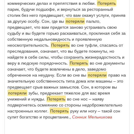
коммерческих делах и препятствия в любви.
Потерять
парик, будучи подшофе, и вернуться за ресторанный
столик без него предвещает, что вам окажут услуги, приняв
за другую особу. Сон, где вы
потеряли
пальто,
предвещает, что вам придется заново устраивать свою
судьбу и вы будете горько раскаиваться, проклиная себя за
собственную недальновидность и проявленную
неосмотрительность.
Потерять
во сне туфли, спасаясь от
преследования, означает, что вы будете покинуты, но
найдете в себе силы, чтобы сохранить жизнерадостность и
веру в людскую порядочность.
Потерять
во сне документы
означает, что будете вовлечены в дело, заведомо
обреченное на неудачу. Если во сне вы
потеряли
право на
значительную собственность типа дома или машины – это
предвещает срыв важных замыслов. Сон, в котором вы
потеряли
зубы, предрекает тяжелое для вас время
унижений и нужды.
Потерять
во сне нос – наяву
подвергнетесь осмеянию со стороны недоброжелательно
настроенных коллег.
Потерять
руку или ногу – такой сон
сулит богатство и процветание.,
Сонник Мельникова