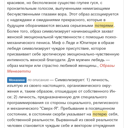
красивое, но бесполезное существо глупее гуся, с
пронзительным голосом, выпученными немигающими
бесчувственными глазами вора. Этот образ ассоциируется
с надеждами и ожиданиями прекрасного, которые в
будущем оборачиваются весьма серьезными
потерями
.
Более того, образ символизирует начинающий­ся захват
женской эмоциональной чувственности с помощью психо-
механического пениса. Миф о Леде и Юпитере в образе
лебедя символизирует чуждое присутствие, которое
присваивает себе эротическую эмо­ционально-чувственную
интимность женской благодати. Для мужчин лебедь —
образ матери или страстно любимой женщины.,
Образы
Менегетти
— Символизирует: 1) личность,
по описанию
Монахиня
изъятую из своего настоящего, организмического окру­
жения и, таким образом, отошедшую от собственного Ин-
се; 2) личность, предназначенную для специального
программирова­ния со стороны социального, религиозного
и механического "Сверх-Я". Пребывание в посвященном
состоянии, в состоянии скорби ука­зывает на
потерю
себя,
собственной реальности. Вырванный из сво­ей реальности
человек становится чуждым себе и вектором отчужде­ния