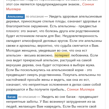
этот сон является предупреждающим знаком.,
Сонник
Миллера
— Увидеть здоровые апельсиновые
по описанию
Апельсины
деревья, приносящие спелые плоды, означает здоровье и
благоприятное окружение. Есть апельсины - предвестье
плохого: это значит, что болезнь друга или родственников
будет источником печали для Вас. Неудовлетворенность
овладеет атмосферой деловых кругов. Если эти апельсины
свежи и ароматны, вероятно, что судьба смягчится к Вам.
Молодая женщина, увидевшая во сне, что она ест
апельсин - весьма возможно,
потеряет
любовника. Если
она видит прекрасный апельсин, растущий на самой
верхушке дерева, она будет осторожна в выборе мужа.
Если Вы поскользнулись на апельсиновой корке - это
предвещает смерть родственника. Покупать апельсины по
настойчивой просьбе жены и видеть, как она их ест,
означает, что неприятные осложнения в делах сами собой
разрешатся и Вы получите прибыль.,
Сонник Миллера
— Увидеть во сне багаж - предвещает
по описанию
Багаж
неприятные заботы. У Вас возникнут затруднения из-за
людей, желающих Вам навредить. Если Вы несете свой