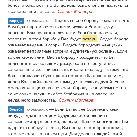
болезни означает, что Вы должны быть очень внимательны
к собственной персоне.,
Сонник Миллера
— Видеть во сне бороду - означает, что
по описанию
Борода
Вам будет противостоять некая чуждая Вам по духу
персона, Вам предстоит жестокая борьба за власть, и,
вероятно, в этой борьбе у Вас будут
потери
. Седая борода
означает неудачи и ссоры. Видеть бородатую женщину -
означает неприятные встречи и длительную болезнь. Если
во сне кто-то тянет Вас за бороду - ожидайте, что Вы
подвергнетесь большому риску, если не поступитесь
собственностью. Причесывать и холить бороду - к тому, что
Ваше тщеславие будет расти вместе с благосостоянием,
делая Вас крайне неприятным для прежних друзей. Если
молодая женщина во сне холит бороду - сон указывает на
ее желание нарушить обет безбрачия и на опасение
неудачного замужества.,
Сонник Миллера
— Если Вы во сне боретесь с кем-
по описанию
Борьба
нибудь - ждите в скором будущем столкновения с
серьезными трудностями, но если в Вашем сновидении Вы
одержите победу - значит, Вы преодолеете препятствия,
которые стоят на вашем пути. Для деловых людей такой