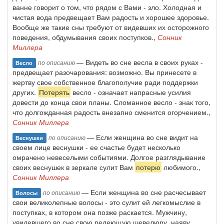
ванне говорит о том, что рядом с Вами - зло. Холодная и
чистая вода предвещает Вам радость и хорошее здоровье.
Вообще же такие сны требуют от видевших их осторожного
поведения, обдумывания своих поступков.,
Сонник
Миллера
— Видеть во сне весла в своих руках -
по описанию
Весло
предвещает разочарования: возможно. Вы принесете в
жертву свое собственное благополучие ради поддержки
других.
Потерять
весло - означает напрасные усилия
довести до конца свои планы. Сломанное весло - знак того,
что долгожданная радость внезапно сменится огорчением.,
Сонник Миллера
— Если женщина во сне видит на
по описанию
Веснушки
своем лице веснушки - ее счастье будет несколько
омрачено невеселыми событиями. Долгое разглядывание
своих веснушек в зеркале сулит Вам
потерю
любимого.,
Сонник Миллера
— Если женщина во сне расчесывает
по описанию
Волосы
свои великолепные волосы - это сулит ей легкомыслие в
поступках, в котором она позже раскается. Мужчину,
увидевшего во сне свою редеющую шевелюру, наяву