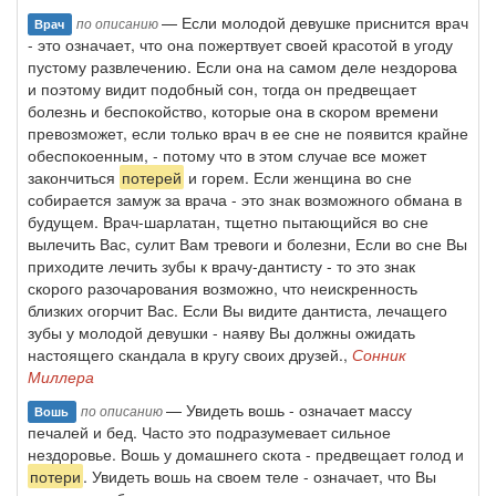
— Если молодой девушке приснится врач
по описанию
Врач
- это означает, что она пожертвует своей красотой в угоду
пустому развлечению. Если она на самом деле нездорова
и поэтому видит подобный сон, тогда он предвещает
болезнь и беспокойство, которые она в скором времени
превозможет, если только врач в ее сне не появится крайне
обеспокоенным, - потому что в этом случае все может
закончиться
потерей
и горем. Если женщина во сне
собирается замуж за врача - это знак возможного обмана в
будущем. Врач-шарлатан, тщетно пытающийся во сне
вылечить Вас, сулит Вам тревоги и болезни, Если во сне Вы
приходите лечить зубы к врачу-дантисту - то это знак
скорого разочарования возможно, что неискренность
близких огорчит Вас. Если Вы видите дантиста, лечащего
зубы у молодой девушки - наяву Вы должны ожидать
настоящего скандала в кругу своих друзей.,
Сонник
Миллера
— Увидеть вошь - означает массу
по описанию
Вошь
печалей и бед. Часто это подразумевает сильное
нездоровье. Вошь у домашнего скота - предвещает голод и
потери
. Увидеть вошь на своем теле - означает, что Вы