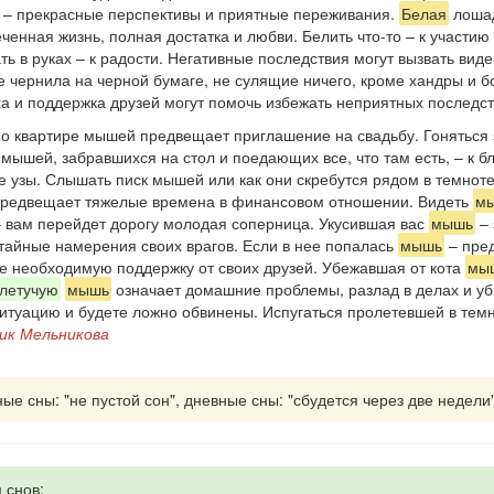
ь – прекрасные перспективы и приятные переживания.
Белая
лошад
нная жизнь, полная достатка и любви. Белить что-то – к участию 
ь в руках – к радости. Негативные последствия могут вызвать вид
е чернила на черной бумаге, не сулящие ничего, кроме хандры и 
а и поддержка друзей могут помочь избежать неприятных последст
о квартире мышей предвещает приглашение на свадьбу. Гоняться 
мышей, забравшихся на стол и поедающих все, что там есть, – к 
 узы. Слышать писк мышей или как они скребутся рядом в темноте
предвещает тяжелые времена в финансовом отношении. Видеть
м
 вам перейдет дорогу молодая соперница. Укусившая вас
мышь
– 
 тайные намерения своих врагов. Если в нее попалась
мышь
– пред
те необходимую поддержку от своих друзей. Убежавшая от кота
мы
летучую
мышь
означает домашние проблемы, разлад в делах и уб
итуацию и будете ложно обвинены. Испугаться пролетевшей в те
ик Мельникова
ные сны: "не пустой сон", дневные сны: "сбудется через две недели"
 снов: