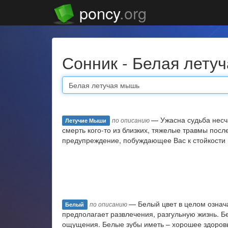
poncy
.org
Сонник - Белая лет
— Ужасна судьба несча
по описанию
Летучие Мыши
смерть кого-то из близких, тяжелые травмы посл
предупреждение, побуждающее Вас к стойкости 
— Белый цвет в целом означ
по описанию
Белый
предполагает развлечения, разгульную жизнь. Б
ощущения. Белые зубы иметь – хорошее здоровье