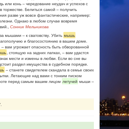
ь или конь – чередование неудач и успехов с
в торжестве. Белиться самой – получить
ения разве уж вовсе фантастические, например:
болезни. Однако в любом случае вовремя
вий.,
Сонник Мельникова
за мышами – к сватовству. Убить
мышь
благополучию и благосостоянию в вашем доме.
 – вам угрожает опасность быть обворованной
ышь
, стоящую на задних лапках, – вам удастся
знак мести и измены в любви. Если во сне вы
стоит раздел имущества в судебном порядке.
шь
– станете свидетелем скандала в семье своих
ытки. Летающие над вами с тонким писком
мноте перед самым вашим лицом
летучей
мыши –
.