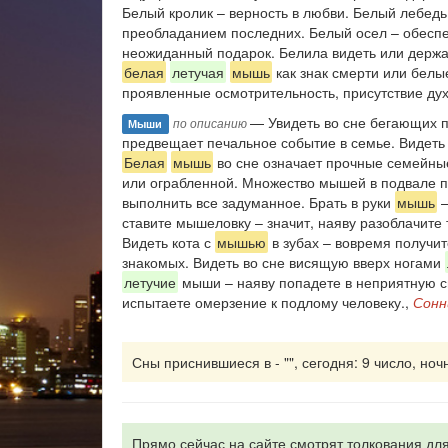
Белый кролик – верность в любви. Белый лебед
преобладанием последних. Белый осел – обеспече
неожиданный подарок. Белила видеть или держат
белая
летучая
мышь
как знак смерти или белы
проявленные осмотрительность, присутствие дух
— Увидеть во сне бегающих п
по описанию
Мыши
предвещает печальное событие в семье. Видеть 
Белая
мышь
во сне означает прочные семейные
или ограбленной. Множество мышей в подвале 
выполнить все задуманное. Брать в руки
мышь
–
ставите мышеловку – значит, наяву разоблачите
Видеть кота с
мышью
в зубах – вовремя получи
знакомых. Видеть во сне висящую вверх ногами
летучие
мыши – наяву попадете в неприятную с
испытаете омерзение к подлому человеку.,
Сонн
Сны приснившиеся в - "", сегодня: 9 число, ноч
Прямо сейчас на сайте смотрят толкования для