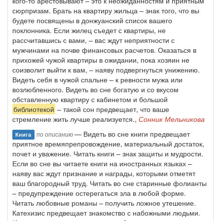
кого-то арестовывают – это к неожиданностям и приятным
сюрпризам. Брать на квартиру жильца – знак того, что вы
будете посвящены в донжуанский список вашего
поклонника. Если жилец съедет с квартиры, не
рассчитавшись с вами, – вас ждут неприятности с
мужчинами на почве финансовых расчетов. Оказаться в
прихожей чужой квартиры в ожидании, пока хозяин не
соизволит выйти к вам, – наяву подвергнуться унижению.
Видеть себя в чужой спальне – к ревности мужа или
возлюбленного. Видеть во сне богатую и со вкусом
обставленную квартиру с кабинетом и большой
библиотекой
– такой сон предвещает, что ваше
стремление жить лучше реализуется.,
Сонник Мельникова
— Видеть во сне книги предвещает
по описанию
Книга
приятное времяпрепровождение, материальный достаток,
почет и уважение. Читать книги – знак защиты и мудрости.
Если во сне вы читаете книги на иностранных языках –
наяву вас ждут признание и награды, которыми отметят
ваш благородный труд. Читать во сне старинные фолианты
– предупреждение остерегаться зла в любой форме.
Читать любовные романы – получить ложное утешение.
Катехизис предвещает знакомство с набожными людьми.