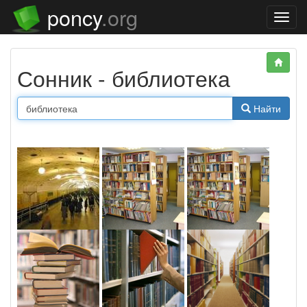
poncy
.org
Нави
Сонник - библиотека
Найти