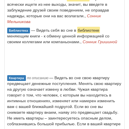
всячески ищете из нее выходы, значит, вы введете в
заблуждение друзей своим поведением, не оправдав
надежды, которые они на вас возлагали.,
Сонник
Мельникова
— Видеть себя во сне в
библиотеке
Библиотека
меняющим книги - к обмену ценной информацией со
своими коллегами или компаньонами.,
Сонник Гришиной
— Видеть во сне свою квартиру
по описанию
Квартира
предвещает денежные поступления. Менять свою квартиру
на другую означает измену в любви. Чужая квартира
говорит о том, что человек, с которым вы находитесь в
интимных отношениях, изменяет или намерен изменить
вам с вашей ближайшей подругой. Если во сне вы
снимаете квартиру внаем, наяву это предвещает свадьбу.
Не иметь квартиры – заинтересуетесь опасным делом,
соблазнившись большой прибылью. Если в вашей квартире