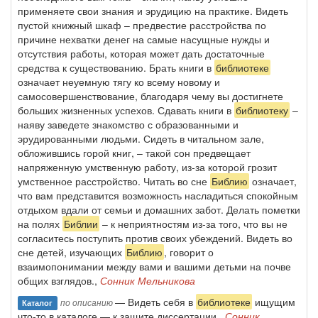
применяете свои знания и эрудицию на практике. Видеть
пустой книжный шкаф – предвестие расстройства по
причине нехватки денег на самые насущные нужды и
отсутствия работы, которая может дать достаточные
средства к существованию. Брать книги в
библиотеке
означает неуемную тягу ко всему новому и
самосовершенствование, благодаря чему вы достигнете
больших жизненных успехов. Сдавать книги в
библиотеку
–
наяву заведете знакомство с образованными и
эрудированными людьми. Сидеть в читальном зале,
обложившись горой книг, – такой сон предвещает
напряженную умственную работу, из-за которой грозит
умственное расстройство. Читать во сне
Библию
означает,
что вам представится возможность насладиться спокойным
отдыхом вдали от семьи и домашних забот. Делать пометки
на полях
Библии
– к неприятностям из-за того, что вы не
согласитесь поступить против своих убеждений. Видеть во
сне детей, изучающих
Библию
, говорит о
взаимопонимании между вами и вашими детьми на почве
общих взглядов.,
Сонник Мельникова
— Видеть себя в
библиотеке
ищущим
по описанию
Каталог
что-то в каталоге — к защите диссертации.,
Сонник