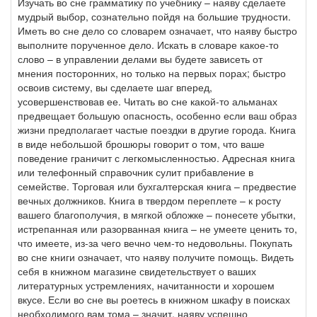
Изучать во сне грамматику по учебнику – наяву сделаете
мудрый выбор, сознательно пойдя на большие трудности.
Иметь во сне дело со словарем означает, что наяву быстро
выполните порученное дело. Искать в словаре какое-то
слово – в управлении делами вы будете зависеть от
мнения посторонних, но только на первых порах; быстро
освоив систему, вы сделаете шаг вперед,
усовершенствовав ее. Читать во сне какой-то альманах
предвещает большую опасность, особенно если ваш образ
жизни предполагает частые поездки в другие города. Книга
в виде небольшой брошюры говорит о том, что ваше
поведение граничит с легкомысленностью. Адресная книга
или телефонный справочник сулит прибавление в
семействе. Торговая или бухгалтерская книга – предвестие
вечных должников. Книга в твердом переплете – к росту
вашего благополучия, в мягкой обложке – понесете убытки,
истрепанная или разорванная книга – не умеете ценить то,
что имеете, из-за чего вечно чем-то недовольны. Покупать
во сне книги означает, что наяву получите помощь. Видеть
себя в книжном магазине свидетельствует о ваших
литературных устремлениях, начитанности и хорошем
вкусе. Если во сне вы роетесь в книжном шкафу в поисках
необходимого вам тома – значит, наяву успешно