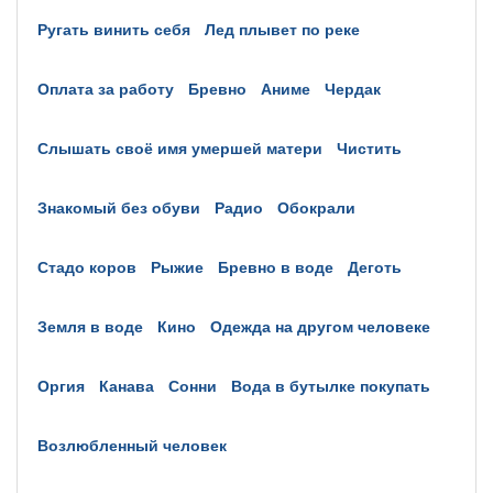
ругать винить себя
лед плывет по реке
оплата за работу
бревно
аниме
чердак
слышать своё имя умершей матери
чистить
знакомый без обуви
радио
обокрали
стадо коров
рыжие
бревно в воде
деготь
земля в воде
кино
одежда на другом человеке
оргия
канава
сонни
вода в бутылке покупать
возлюбленный человек