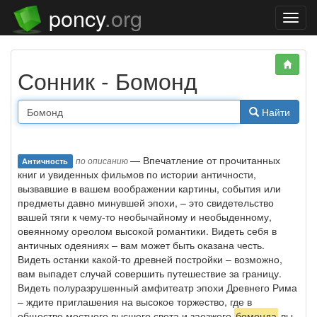
poncy
.org
Нави
Сонник - Бомонд
Найти
— Впечатление от прочитанных
по описанию
Античность
книг и увиденных фильмов по истории античности,
вызвавшие в вашем воображении картины, события или
предметы давно минувшей эпохи, – это свидетельство
вашей тяги к чему-то необычайному и необыденному,
овеянному ореолом высокой романтики. Видеть себя в
античных одеяниях – вам может быть оказана честь.
Видеть останки какой-то древней постройки – возможно,
вам выпадет случай совершить путешествие за границу.
Видеть полуразрушенный амфитеатр эпохи Древнего Рима
– ждите приглашения на высокое торжество, где в
обществе местного высшего света и заезжего
бомонда
вы