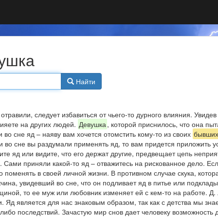
вушка
Найти
отравили, следует избавиться от чьего-то дурного влияния. Увидев в
ияете на других людей.
Девушка
, которой приснилось, что она пы
и во сне яд – наяву вам хочется отомстить кому-то из своих
бывши
 во сне вы раздумали применять яд, то вам придется приложить 
ите яд или видите, что его держат другие, предвещает цепь неприя
. Сами приняли какой-то яд – отважитесь на рискованное дело. Ес
то поменять в своей личной жизни. В противном случае скука, котор
ина, увидевший во сне, что он подливает яд в питье или подкладыв
иной, то ее муж или любовник изменяет ей с кем-то на работе. Д.
. Яд является для нас знаковым образом, так как с детства мы знае
-либо последствий. Зачастую мир снов дает человеку возможность д