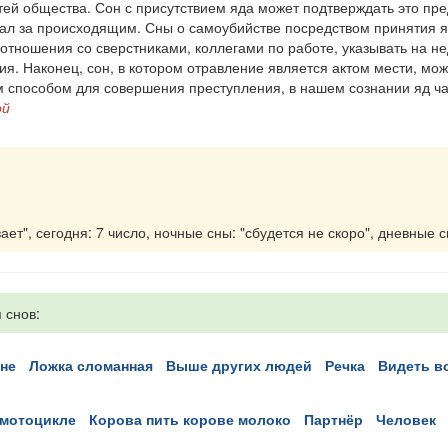
ей общества. Сон с присутствием яда может подтверждать это пре
юдал за происходящим. Сны о самоубийстве посредством принятия 
отношения со сверстниками, коллегами по работе, указывать на не
я. Наконец, сон, в котором отравление является актом мести, мо
м способом для совершения преступления, в нашем сознании яд ча
ой
ет", сегодня: 7 число, ночные сны: "сбудется не скоро", дневные с
 снов:
сне
ложка сломанная
выше других людей
речка
видеть 
а мотоцикле
корова пить корове молоко
партнёр
человек