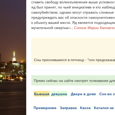
ставить свободу волеизъявления выше условност
яд был принят, по чьей инициативе и кто набл
самоубийством, однако могут отражать сложные 
предупреждать вас об опасности самоуничтожени
к объекту вашей мести. Яд является подходящи
мучительной смертью».,
Сонник Марии Кановск
Сны приснившиеся в пятницу - "сон предсказыва
Прямо сейчас на сайте смотрят толкования для
бывшая
девушка
двери в доме
сон во 
примирение
заправка
касса
катался н