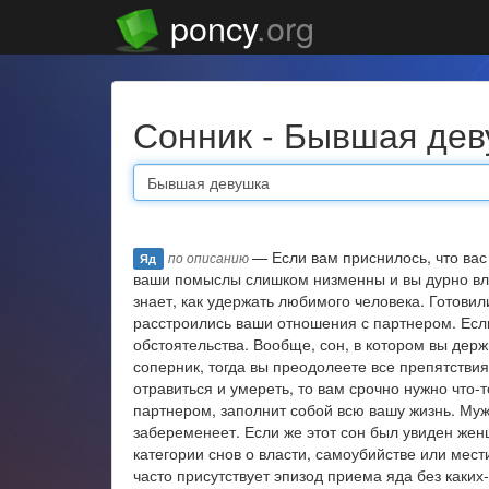
poncy
.org
Сонник - Бывшая де
— Если вам приснилось, что вас 
по описанию
Яд
ваши помыслы слишком низменны и вы дурно вл
знает, как удержать любимого человека. Готовил
расстроились ваши отношения с партнером. Если
обстоятельства. Вообще, сон, в котором вы держ
соперник, тогда вы преодолеете все препятствия
отравиться и умереть, то вам срочно нужно что-
партнером, заполнит собой всю вашу жизнь. Мужч
забеременеет. Если же этот сон был увиден женщ
категории снов о власти, самоубийстве или мести
часто присутствует эпизод приема яда без каких