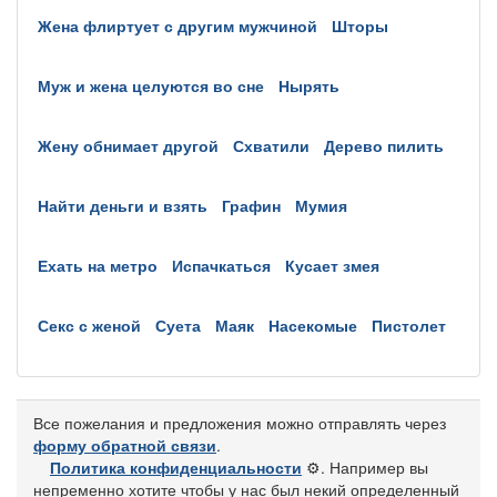
жена флиртует с другим мужчиной
шторы
муж и жена целуются во сне
нырять
жену обнимает другой
схватили
дерево пилить
найти деньги и взять
графин
мумия
ехать на метро
испачкаться
кусает змея
секс с женой
суета
маяк
насекомые
пистолет
Все пожелания и предложения можно отправлять через
форму обратной связи
.
Политика конфиденциальности
⚙️
. Например вы
непременно хотите чтобы у нас был некий определенный