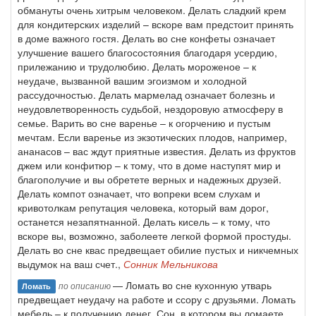
обмануты очень хитрым человеком. Делать сладкий крем
для кондитерских изделий – вскоре вам предстоит принять
в доме важного гостя. Делать во сне конфеты означает
улучшение вашего благосостояния благодаря усердию,
прилежанию и трудолюбию. Делать мороженое – к
неудаче, вызванной вашим эгоизмом и холодной
рассудочностью. Делать мармелад означает болезнь и
неудовлетворенность судьбой, нездоровую атмосферу в
семье. Варить во сне варенье – к огорчению и пустым
мечтам. Если варенье из экзотических плодов, например,
ананасов – вас ждут приятные известия. Делать из фруктов
джем или конфитюр – к тому, что в доме наступят мир и
благополучие и вы обретете верных и надежных друзей.
Делать компот означает, что вопреки всем слухам и
кривотолкам репутация человека, который вам дорог,
останется незапятнанной. Делать кисель – к тому, что
вскоре вы, возможно, заболеете легкой формой простуды.
Делать во сне квас предвещает обилие пустых и никчемных
выдумок на ваш счет.,
Сонник Мельникова
— Ломать во сне кухонную утварь
по описанию
Ломать
предвещает неудачу на работе и ссору с друзьями. Ломать
мебель – к получению денег. Сон, в котором вы ломаете