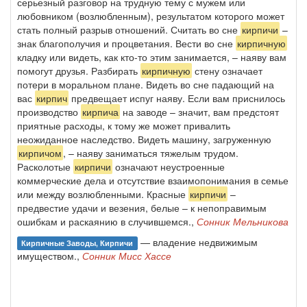
серьезный разговор на трудную тему с мужем или
любовником (возлюбленным), результатом которого может
стать полный разрыв отношений. Считать во сне
кирпичи
–
знак благополучия и процветания. Вести во сне
кирпичную
кладку или видеть, как кто-то этим занимается, – наяву вам
помогут друзья. Разбирать
кирпичную
стену означает
потери в моральном плане. Видеть во сне падающий на
вас
кирпич
предвещает испуг наяву. Если вам приснилось
производство
кирпича
на заводе – значит, вам предстоят
приятные расходы, к тому же может привалить
неожиданное наследство. Видеть машину, загруженную
кирпичом
, – наяву заниматься тяжелым трудом.
Расколотые
кирпичи
означают неустроенные
коммерческие дела и отсутствие взаимопонимания в семье
или между возлюбленными. Красные
кирпичи
–
предвестие удачи и везения, белые – к непоправимым
ошибкам и раскаянию в случившемся.,
Сонник Мельникова
— владение недвижимым
Кирпичные Заводы, Кирпичи
имуществом.,
Сонник Мисс Хассе