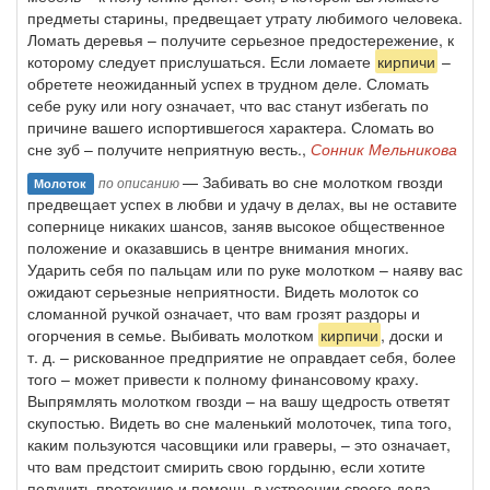
предметы старины, предвещает утрату любимого человека.
Ломать деревья – получите серьезное предостережение, к
которому следует прислушаться. Если ломаете
кирпичи
–
обретете неожиданный успех в трудном деле. Сломать
себе руку или ногу означает, что вас станут избегать по
причине вашего испортившегося характера. Сломать во
сне зуб – получите неприятную весть.,
Сонник Мельникова
— Забивать во сне молотком гвозди
по описанию
Молоток
предвещает успех в любви и удачу в делах, вы не оставите
сопернице никаких шансов, заняв высокое общественное
положение и оказавшись в центре внимания многих.
Ударить себя по пальцам или по руке молотком – наяву вас
ожидают серьезные неприятности. Видеть молоток со
сломанной ручкой означает, что вам грозят раздоры и
огорчения в семье. Выбивать молотком
кирпичи
, доски и
т. д. – рискованное предприятие не оправдает себя, более
того – может привести к полному финансовому краху.
Выпрямлять молотком гвозди – на вашу щедрость ответят
скупостью. Видеть во сне маленький молоточек, типа того,
каким пользуются часовщики или граверы, – это означает,
что вам предстоит смирить свою гордыню, если хотите
получить протекцию и помощь в устроении своего дела.