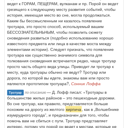
ведет к ГОРАМ, ПЕЩЕРАМ, вулканам и пр. Порой он ведет
грезящего к следующему месту развития событий, чтобы
история, имеющая место во сне, могла продолжаться.
Каким бы бессмысленным ни казалось появление
тротуара, это просто способ, используемый вашим
БЕССОЗНАТЕЛЬНЬНЫМ, чтобы позволить сюжету
сновидения развиться (подобно использованию хорошо
известного предмета или лица в качестве моста между
элементами истории). Следует признать, что появление
тротуара как существенно значимого символа для
толкования сновидения встречается редко, чаще тротуар
просто часть общего вида улицы. Приводит ли тротуар к
месту, куда тротуары обычно не ведут? Тротуар или
дорога, по которой вы идете, знакомы вам или просто
являются прототипом тротуара?,
Сонник Лоффа
— Д. Лофф писал: «Тротуары в
по описанию
Тротуар
большинстве жилых районов – это пешеходные дорожки.
Во сне тротуар, как правило, представляется больше
похожим на дорогу из желтого
кирпича
, как в „Волшебнике
изумрудного города”, и предназначен для того, чтобы
помочь вам не сбиться с пути. Тротуар представляет
интерес, потому что порой он ведет к местам, которые не