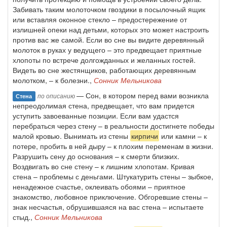
Забивать таким молоточком гвоздики в посылочный ящик
или вставляя оконное стекло – предостережение от
излишней опеки над детьми, которых это может настроить
против вас же самой. Если во сне вы видите деревянный
молоток в руках у ведущего – это предвещает приятные
хлопоты по встрече долгожданных и желанных гостей.
Видеть во сне жестянщиков, работающих деревянным
молотком, – к болезни.,
Сонник Мельникова
— Сон, в котором перед вами возникла
по описанию
Стена
непреодолимая стена, предвещает, что вам придется
уступить завоеванные позиции. Если вам удастся
перебраться через стену – в реальности достигнете победы
малой кровью. Вынимать из стены
кирпичи
или камни – к
потере, пробить в ней дыру – к плохим переменам в жизни.
Разрушить сену до основания – к смерти близких.
Воздвигать во сне стену – к лишним хлопотам. Кривая
стена – проблемы с деньгами. Штукатурить стены – зыбкое,
ненадежное счастье, оклеивать обоями – приятное
знакомство, любовное приключение. Обгоревшие стены –
знак несчастья, обрушившаяся на вас стена – испытаете
стыд.,
Сонник Мельникова