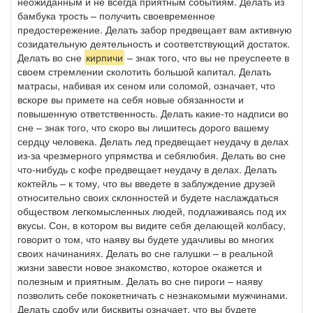
неожиданным и не всегда приятным событиям. Делать из
бамбука трость – получить своевременное
предостережение. Делать забор предвещает вам активную
созидательную деятельность и соответствующий достаток.
Делать во сне
кирпичи
– знак того, что вы не преуспеете в
своем стремлении сколотить большой капитал. Делать
матрасы, набивая их сеном или соломой, означает, что
вскоре вы примете на себя новые обязанности и
повышенную ответственность. Делать какие-то надписи во
сне – знак того, что скоро вы лишитесь дорого вашему
сердцу человека. Делать лед предвещает неудачу в делах
из-за чрезмерного упрямства и себялюбия. Делать во сне
что-нибудь с кофе предвещает неудачу в делах. Делать
коктейль – к тому, что вы введете в заблуждение друзей
относительно своих склонностей и будете наслаждаться
обществом легкомысленных людей, подлаживаясь под их
вкусы. Сон, в котором вы видите себя делающей колбасу,
говорит о том, что наяву вы будете удачливы во многих
своих начинаниях. Делать во сне галушки – в реальной
жизни завести новое знакомство, которое окажется и
полезным и приятным. Делать во сне пироги – наяву
позволить себе пококетничать с незнакомыми мужчинами.
Делать сдобу или бисквиты означает, что вы будете