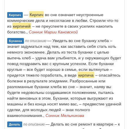
—
Кирпич
во сне означает неустроенные
Кирпич
коммерческие дела и несогласие в любви. Строили что-то
из
кирпичей
– не преуспеете в своих усилиях накопить
богатство.,
Сонник Марии Кановской
— Увидеть во сне буханку хлеба –
по описанию
Буханка
значит задуматься над тем, как заставить себя стать хоть
немного экономнее. Делать из теста буханки с целью
выпечь хлеб – удача вам улыбнется, и у окружающих будет
повод поздравить вас с крупным успехом. Если буханки
круглые – все будет хорошо в семье, если вытянутые –
придется тяжело поработать, в виде
кирпича
– опасайтесь
болезни в результате эпидемии. Разбросанные или
разломанные буханки хлеба во сне – значит, наяву вы
будете недовольны создавшимся положением, пытаясь
найти виновных в этом. Буханки, которые выгружают из
машины и без конца носят мимо вас, – предвестие удачной
сделки, для молодых людей – знак полного
взаимопонимания.,
Сонник Мельникова
— Делать во сне ремонт в квартире – к
по описанию
Делать