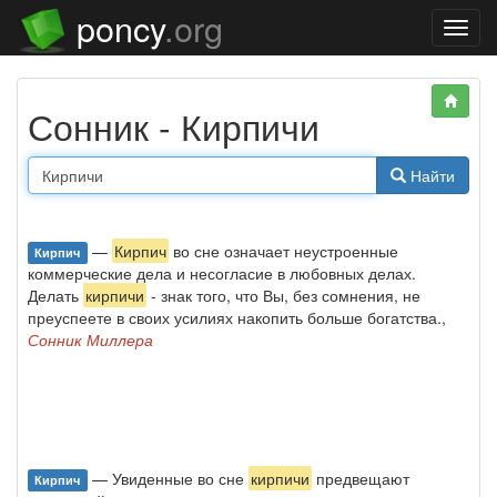
poncy
.org
Нави
Сонник - Кирпичи
Найти
—
Кирпич
во сне означает неустроенные
Кирпич
коммерческие дела и несогласие в любовных делах.
Делать
кирпичи
- знак того, что Вы, без сомнения, не
преуспеете в своих усилиях накопить больше богатства.,
Сонник Миллера
— Увиденные во сне
кирпичи
предвещают
Кирпич