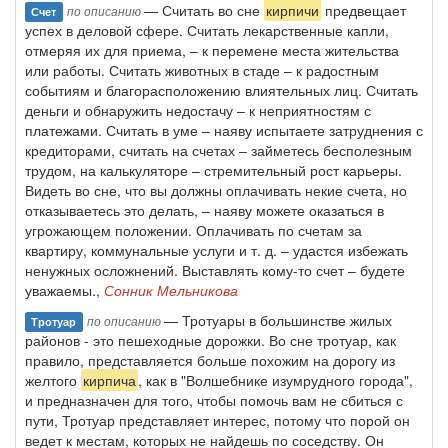
— Считать во сне
кирпичи
предвещает
по описанию
Счет
успех в деловой сфере. Считать лекарственные капли,
отмеряя их для приема, – к перемене места жительства
или работы. Считать животных в стаде – к радостным
событиям и благорасположению влиятельных лиц. Считать
деньги и обнаружить недостачу – к неприятностям с
платежами. Считать в уме – наяву испытаете затруднения с
кредиторами, считать на счетах – займетесь бесполезным
трудом, на калькуляторе – стремительный рост карьеры.
Видеть во сне, что вы должны оплачивать некие счета, но
отказываетесь это делать, – наяву можете оказаться в
угрожающем положении. Оплачивать по счетам за
квартиру, коммунальные услуги и т. д. – удастся избежать
ненужных осложнений. Выставлять кому-то счет – будете
уважаемы.,
Сонник Мельникова
— Тротуары в большинстве жилых
по описанию
Тротуар
районов - это пешеходные дорожки. Во сне тротуар, как
правило, представляется больше похожим на дорогу из
желтого
кирпича
, как в "Волшебнике изумрудного города",
и предназначен для того, чтобы помочь вам не сбиться с
пути, Тротуар представляет интерес, потому что порой он
ведет к местам, которых не найдешь по соседству. Он