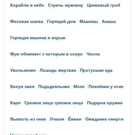
корабли в небе
стричь мужчину
цинковый гроб
меховая шапка
горящий дом
машины
анаша
горящая машина и взрыв
муж обнимает с которым в ссоре
числа
увольнение
лошадь мертвая
протухшая еда
белуя змея
пододеяльник
мопс
покойник у огня
карп
грязное лицо грязное лицо
подарок оружие
выпасть из окна
угнали
ёжики
ожидание смерти