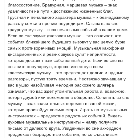
благосостояние. Бравурная, маршевая музыка – знак
удачливости на пути к достижению жизненных благ.
Грустная и печального характера музыка – к безнадежному
развалу семьи и прочим неурядицам. Слышать во сне
траурную музыку – знак печальных событий в вашем доме.
Если во сне звучит джазовая музыка – это означает, что
события ближайшего будущего вызовут у вас целую бурю
самых противоречивых эмоций. Музыкальная какофония
дисгармоничных и резких звуков сулит неприятности,
которые доставят вам собственный дети. Если во сне вы
слышите популярную, хорошо известную всем
классическую музыку – это предвещает долгие и нудные
разговоры, пустую трату времени. Неотвязно звучавшая у
вас в ушах назойливая мелодия расхожего шлягера
означает, что вас ждет утомительная работа и, возможно,
потеря друзей или положения в обществе. Сочинять во сне
музыку – знак значительных перемен в вашей жизни,
которые произойдут весьма скоро. Играть на музыкальных
инструментах – предвестие радостных событий. Видеть
духовые музыкальные инструменты – наяву получите
письмо от далекого друга. Увиденный во сне аккордеон
предрекает безрадостные события, но со счастливым