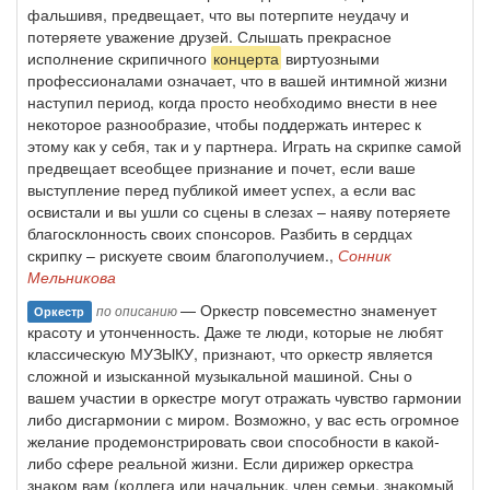
фальшивя, предвещает, что вы потерпите неудачу и
потеряете уважение друзей. Слышать прекрасное
исполнение скрипичного
концерта
виртуозными
профессионалами означает, что в вашей интимной жизни
наступил период, когда просто необходимо внести в нее
некоторое разнообразие, чтобы поддержать интерес к
этому как у себя, так и у партнера. Играть на скрипке самой
предвещает всеобщее признание и почет, если ваше
выступление перед публикой имеет успех, а если вас
освистали и вы ушли со сцены в слезах – наяву потеряете
благосклонность своих спонсоров. Разбить в сердцах
скрипку – рискуете своим благополучием.,
Сонник
Мельникова
— Оркестр повсеместно знаменует
по описанию
Оркестр
красоту и утонченность. Даже те люди, которые не любят
классическую МУЗЫКУ, признают, что оркестр является
сложной и изысканной музыкальной машиной. Сны о
вашем участии в оркестре могут отражать чувство гармонии
либо дисгармонии с миром. Возможно, у вас есть огромное
желание продемонстрировать свои способности в какой-
либо сфере реальной жизни. Если дирижер оркестра
знаком вам (коллега или начальник, член семьи, знакомый