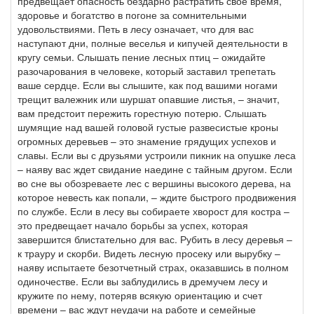
предвещает опасность бездарно растратить свое время,
здоровье и богатство в погоне за сомнительными
удовольствиями. Петь в лесу означает, что для вас
наступают дни, полные веселья и кипучей деятельности в
кругу семьи. Слышать пение лесных птиц – ожидайте
разочарования в человеке, который заставил трепетать
ваше сердце. Если вы слышите, как под вашими ногами
трещит валежник или шуршат опавшие листья, – значит,
вам предстоит пережить горестную потерю. Слышать
шумящие над вашей головой густые развесистые кроны
огромных деревьев – это знамение грядущих успехов и
славы. Если вы с друзьями устроили пикник на опушке леса
– наяву вас ждет свидание наедине с тайным другом. Если
во сне вы обозреваете лес с вершины высокого дерева, на
которое невесть как попали, – ждите быстрого продвижения
по службе. Если в лесу вы собираете хворост для костра –
это предвещает начало борьбы за успех, которая
завершится блистательно для вас. Рубить в лесу деревья –
к трауру и скорби. Видеть лесную просеку или вырубку –
наяву испытаете безотчетный страх, оказавшись в полном
одиночестве. Если вы заблудились в дремучем лесу и
кружите по нему, потеряв всякую ориентацию и счет
времени – вас ждут неудачи на работе и семейные