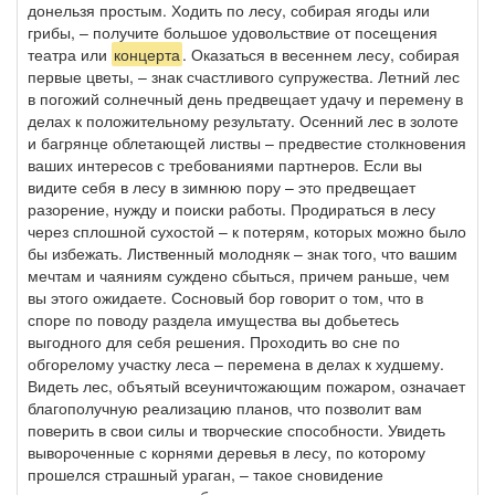
донельзя простым. Ходить по лесу, собирая ягоды или
грибы, – получите большое удовольствие от посещения
театра или
концерта
. Оказаться в весеннем лесу, собирая
первые цветы, – знак счастливого супружества. Летний лес
в погожий солнечный день предвещает удачу и перемену в
делах к положительному результату. Осенний лес в золоте
и багрянце облетающей листвы – предвестие столкновения
ваших интересов с требованиями партнеров. Если вы
видите себя в лесу в зимнюю пору – это предвещает
разорение, нужду и поиски работы. Продираться в лесу
через сплошной сухостой – к потерям, которых можно было
бы избежать. Лиственный молодняк – знак того, что вашим
мечтам и чаяниям суждено сбыться, причем раньше, чем
вы этого ожидаете. Сосновый бор говорит о том, что в
споре по поводу раздела имущества вы добьетесь
выгодного для себя решения. Проходить во сне по
обгорелому участку леса – перемена в делах к худшему.
Видеть лес, объятый всеуничтожающим пожаром, означает
благополучную реализацию планов, что позволит вам
поверить в свои силы и творческие способности. Увидеть
вывороченные с корнями деревья в лесу, по которому
прошелся страшный ураган, – такое сновидение