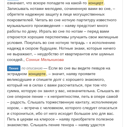
означает, что вскоре попадете на какой-то
концерт
.
Записывать нотами мелодию, сочиненную вами во сне, –
обретете надежную защиту в лице могущественных
покровителей. Читать во сне нотную партитуру известного
музыкального произведения – наяву предстоит много
работы по дому. Играть во сне по нотам – перед вами
откроются хорошие перспективы улучшить свои жилищные
условия. Покупать во сне нотную тетрадь – к исполнению
надежд в скором будущем. Нотные знаки, которые ничего
не выражают, – неудобство от квартирантов или шумных
соседей.,
Сонник Мельникова
— Если во сне вы видите певцов на
по описанию
Пение
эстрадном
концерте
, – значит, наяву проявите
великодушие и спишете долг с хорошего знакомого,
который не в силах с вами рассчитаться, при том что
сумма, которую он занял у вас, незначительна. Слышать во
сне оперное пение – к неприятностям, петь в опере самой
– радость. Слышать торжественную кантату, исполняемую
хором, – встреча с человеком, которого следует опасаться
и сторониться, ибо от него исходит большое зло для вас.
Петь в церкви на клиросе – наяву приобретете полезное
знакомство. Слышать пение тенора – наяву удастся