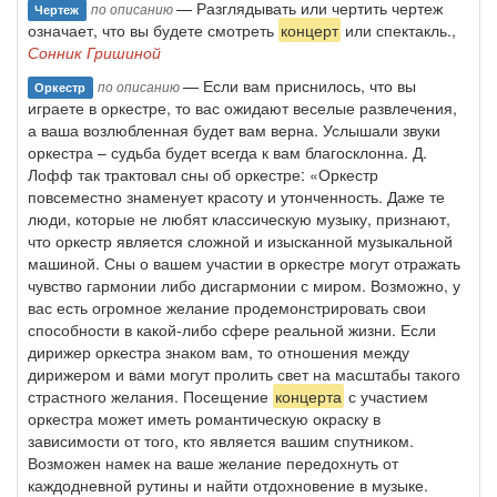
— Разглядывать или чертить чертеж
по описанию
Чертеж
означает, что вы будете смотреть
концерт
или спектакль.,
Сонник Гришиной
— Если вам приснилось, что вы
по описанию
Оркестр
играете в оркестре, то вас ожидают веселые развлечения,
а ваша возлюбленная будет вам верна. Услышали звуки
оркестра – судьба будет всегда к вам благосклонна. Д.
Лофф так трактовал сны об оркестре: «Оркестр
повсеместно знаменует красоту и утонченность. Даже те
люди, которые не любят классическую музыку, признают,
что оркестр является сложной и изысканной музыкальной
машиной. Сны о вашем участии в оркестре могут отражать
чувство гармонии либо дисгармонии с миром. Возможно, у
вас есть огромное желание продемонстрировать свои
способности в какой-либо сфере реальной жизни. Если
дирижер оркестра знаком вам, то отношения между
дирижером и вами могут пролить свет на масштабы такого
страстного желания. Посещение
концерта
с участием
оркестра может иметь романтическую окраску в
зависимости от того, кто является вашим спутником.
Возможен намек на ваше желание передохнуть от
каждодневной рутины и найти отдохновение в музыке.