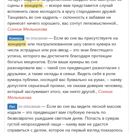
сцены в
концерте
, – вскоре вам представится случай
вспомнить свою молодость в кругу стародавних друзей.
Танцевать во сне кадриль – склонность к забавам не
принесет ничего хорошего, вас сочтут легкомысленной.,
Сонник Мельникова
— Если во сне вы присутствуете на
по описанию
Кумиры
концерте
или театрализованном шоу своего кумира из
числа эстрадных или рок-звезд – это знак блестящего
успеха, которого вы достигнете благодаря протекции
богатых меценатов. Если ваши кумиры во сне
разочаровали вас – такой сон предвещает разногласия с
друзьями, а также нелады в семье. Видеть себя в роли
кумира публики, носящей вас буквально на руках, – наяву
допустите серьезный промах, не оказав доверие человеку,
который заслуживает этого, как никто другой.,
Сонник
Мельникова
— Если во сне вы видите лесной массив
по описанию
Лес
издали – это предвещает вам глубокую печаль по
безвозвратно ушедшим светлым дням. Попасть в сумрак
густой непроходимой чащи – наяву вам не удастся
справиться с делом, которое на первый взгляд показалось