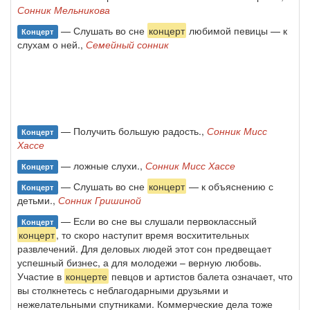
Сонник Мельникова
— Слушать во сне
концерт
любимой певицы — к
Концерт
слухам о ней.,
Семейный сонник
— Получить большую радость.,
Сонник Мисс
Концерт
Хассе
— ложные слухи.,
Сонник Мисс Хассе
Концерт
— Слушать во сне
концерт
— к объяснению с
Концерт
детьми.,
Сонник Гришиной
— Если во сне вы слушали первоклассный
Концерт
концерт
, то скоро наступит время восхитительных
развлечений. Для деловых людей этот сон предвещает
успешный бизнес, а для молодежи – верную любовь.
Участие в
концерте
певцов и артистов балета означает, что
вы столкнетесь с неблагодарными друзьями и
нежелательными спутниками. Коммерческие дела тоже