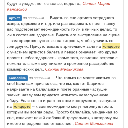
будут в упадке, но, к счастью, недолго.,
Сонник Марии
Кановской
— Видеть во сне артиста эстрадного
по описанию
Артист
жанра, циркового и т. д. или разговаривать с ним – наяву
вас подстерегает неожиданность то ли в личных делах, то
ли в состоянии здоровья. Видеть его выступление на сцене
– вам придется пуститься на хитрость, чтобы уличить во
лжи других. Присутствовать в зрительном зале на
концерте
с участием артистов балета и певцов означает, что друзья
проявят неблагодарность; кроме того, возможна встречи с
нежелательными спутниками и временное расстройство
коммерческих дел.,
Сонник Мельникова
— Что только не может явиться во
по описанию
Балалайка
сне! Если вам приснилось, что вы, как тот Шариков,
наяриваете на балалайке и поете бранные частушки,
значит, наяву вам придется испытать незаслуженную
обиду. Если кто-то играет на этом инструменте, выступая
на
концерте
– к вам неожиданно могут нагрянуть гости,
которым вы всегда рады. Просто балалайка, увиденная во
сне, означает некий любовный треугольник, к которому вы
имеете определенное отношение.,
Сонник Мельникова