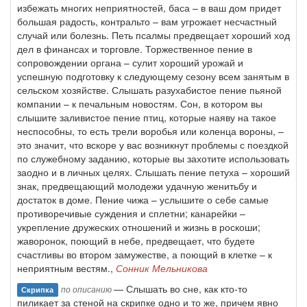
избежать многих неприятностей, баса – в ваш дом придет
большая радость, контральто – вам угрожает несчастный
случай или болезнь. Петь псалмы предвещает хороший ход
дел в финансах и торговле. Торжественное пение в
сопровождении органа – сулит хороший урожай и
успешную подготовку к следующему сезону всем занятым в
сельском хозяйстве. Слышать разухабистое пение пьяной
компании – к печальным новостям. Сон, в котором вы
слышите заливистое пение птиц, которые наяву на такое
неспособны, то есть трели воробья или коленца вороны, –
это значит, что вскоре у вас возникнут проблемы с поездкой
по служебному заданию, которые вы захотите использовать
заодно и в личных целях. Слышать пение петуха – хороший
знак, предвещающий молодежи удачную женитьбу и
достаток в доме. Пение чижа – услышите о себе самые
противоречивые суждения и сплетни; канарейки –
укрепление дружеских отношений и жизнь в роскоши;
жаворонок, поющий в небе, предвещает, что будете
счастливы во втором замужестве, а поющий в клетке – к
неприятным вестям.,
Сонник Мельникова
— Слышать во сне, как кто-то
по описанию
Скрипка
пиликает за стеной на скрипке одно и то же, причем явно