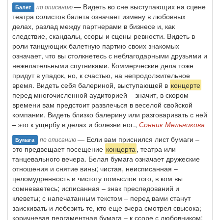
— Видеть во сне выступающих на сцене
по описанию
Балет
театра солистов балета означает измену в любовных
делах, разлад между партнерами в бизнесе и, как
следствие, скандалы, ссоры и сцены ревности. Видеть в
роли танцующих балетную партию своих знакомых
означает, что вы столкнетесь с неблагодарными друзьями и
нежелательными спутниками. Коммерческие дела тоже
придут в упадок, но, к счастью, на непродолжительное
время. Видеть себя балериной, выступающей в
концерте
перед многочисленной аудиторией – значит, в скором
времени вам предстоит развлечься в веселой свойской
компании. Видеть близко балерину или разговаривать с ней
– это к ущербу в делах и болезни ног.,
Сонник Мельникова
— Если вам приснился лист бумаги –
по описанию
Бумага
это предвещает посещение
концерта
, театра или
танцевального вечера. Белая бумага означает дружеские
отношения и снятие вины; чистая, неисписанная –
целомудренность и чистоту помыслов того, в ком вы
сомневаетесь; исписанная – знак преследований и
клеветы; с напечатанным текстом – перед вами станут
заискивать и лебезить те, кто еще вчера смотрел свысока;
коричневая пергаментная бумага – к ссоре с любовником;