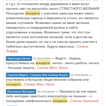
и т.д.), то отношения между дирижером и вами могут
пролить свет на масштабы такого СТРАСТНОГО ЖЕЛАНИЯ.
Посещение
концерта
с участием оркестра может иметь
романтическую окраску в зависимости оттого, кто является
вашим спутником. Возможен намек на ваше желание
передохнуть от каждодневной рутины и найти
отдохновение в музыке. Возможно также, что этот сон
является сном исполнения желаний, если в детстве вы
брали уроки музыки, но так и не смогли принять участия в
публичных выступлениях, будучи взрослым.,
Сонник
Лоффа
— Видеть - будешь
по описанию
Партитура (ноты)
присутствовать на
концерте
; читать - много работы; писать
- большая защита.,
Сонник Мисс Хассе
—
по описанию
Скрипку Видеть, Слушать Или Самому Играть
участвовать в большом общественном собрании или
концерте
.,
Сонник Мисс Хассе
— Проиграть во сне какую-
по описанию
Проиграть Мелодию
либо мелодию известного композитора на пианино – к
посещению симфонического
концерта
.,
Сонник Гришиной