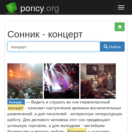
poncy
.org
Нави
Сонник - концерт
Найти
— Видеть и слушать во сне первоклассный
Концерт
концерт
- означает наступление времени восхитительных
развлечений, а для писателей - интересную литературную
работу. Для делового человека этот сон предвещает
успешную торговлю, а для молодежи - чистейшее
блаженство и верную любовь.
Концерты
с участием