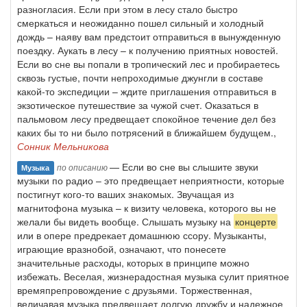
разногласия. Если при этом в лесу стало быстро
смеркаться и неожиданно пошел сильный и холодный
дождь – наяву вам предстоит отправиться в вынужденную
поездку. Аукать в лесу – к получению приятных новостей.
Если во сне вы попали в тропический лес и пробираетесь
сквозь густые, почти непроходимые джунгли в составе
какой-то экспедиции – ждите приглашения отправиться в
экзотическое путешествие за чужой счет. Оказаться в
пальмовом лесу предвещает спокойное течение дел без
каких бы то ни было потрясений в ближайшем будущем.,
Сонник Мельникова
— Если во сне вы слышите звуки
по описанию
Музыка
музыки по радио – это предвещает неприятности, которые
постигнут кого-то ваших знакомых. Звучащая из
магнитофона музыка – к визиту человека, которого вы не
желали бы видеть вообще. Слышать музыку на
концерте
или в опере предрекает домашнюю ссору. Музыканты,
играющие вразнобой, означают, что понесете
значительные расходы, которых в принципе можно
избежать. Веселая, жизнерадостная музыка сулит приятное
времяпрепровождение с друзьями. Торжественная,
величавая музыка предвещает долгую дружбу и надежное