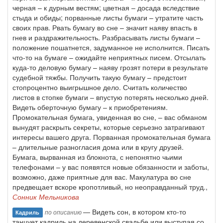
черная – к дурным вестям; цветная – досада вследствие
стыда и обиды; порванные листы бумаги – утратите часть
своих прав. Рвать бумагу во сне – значит наяву впасть в
гнев и раздражительность. Разбрасывать листы бумаги –
положение пошатнется, задуманное не исполнится. Писать
что-то на бумаге – ожидайте неприятных писем. Отсылать
куда-то деловую бумагу – наяву грозят потери в результате
судебной тяжбы. Получить такую бумагу – предстоит
стопроцентно выигрышное дело. Считать количество
листов в стопке бумаги – впустую потерять несколько дней.
Видеть оберточную бумагу – к приобретениям.
Промокательная бумага, увиденная во сне, – вас обманом
вынудят раскрыть секреты, которые серьезно затрагивают
интересы вашего друга. Порванная промокательная бумага
– длительные разногласия дома или в кругу друзей.
Бумага, вырванная из блокнота, с непонятно чьими
телефонами – у вас появятся новые обязанности и заботы,
возможно, даже приятные для вас. Макулатура во сне
предвещает вскоре кропотливый, но неоправданный труд.,
Сонник Мельникова
— Видеть сон, в котором кто-то
по описанию
Кадриль
танцует кадриль на деревенской свадьбе или выступая со