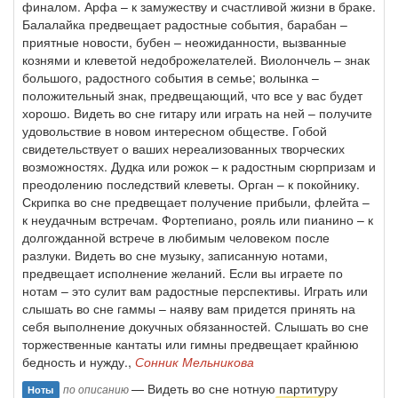
финалом. Арфа – к замужеству и счастливой жизни в браке.
Балалайка предвещает радостные события, барабан –
приятные новости, бубен – неожиданности, вызванные
кознями и клеветой недоброжелателей. Виолончель – знак
большого, радостного события в семье; волынка –
положительный знак, предвещающий, что все у вас будет
хорошо. Видеть во сне гитару или играть на ней – получите
удовольствие в новом интересном обществе. Гобой
свидетельствует о ваших нереализованных творческих
возможностях. Дудка или рожок – к радостным сюрпризам и
преодолению последствий клеветы. Орган – к покойнику.
Скрипка во сне предвещает получение прибыли, флейта –
к неудачным встречам. Фортепиано, рояль или пианино – к
долгожданной встрече в любимым человеком после
разлуки. Видеть во сне музыку, записанную нотами,
предвещает исполнение желаний. Если вы играете по
нотам – это сулит вам радостные перспективы. Играть или
слышать во сне гаммы – наяву вам придется принять на
себя выполнение докучных обязанностей. Слышать во сне
торжественные кантаты или гимны предвещает крайнюю
бедность и нужду.,
Сонник Мельникова
— Видеть во сне нотную партитуру
по описанию
Ноты