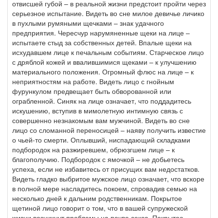
отвисшей губой – в реальной жизни предстоит пройти через
серьезное испытание. Видеть во сне милое девичье личико
в пухлыми румяными щечками – знак удачного
предприятия. Чересчур нарумяненные щеки на лице –
испытаете стыд за собственных детей. Впалые щеки на
исхудавшем лице к печальным событиям. Старческое лицо
с дряблой кожей и ввалившимися щеками – к улучшению
материального положения. Огромный флюс на лице – к
неприятностям на работе. Видеть лицо с гнойным
фурункулом предвещает быть обворованной или
ограбленной. Синяк на лице означает, что поддадитесь
искушению, вступив в мимолетную интимную связь с
совершенно незнакомым вам мужчиной. Видеть во сне
лицо со сломанной переносицей – наяву получить известие
о чьей-то смерти. Оплывший, ниспадающий складками
подбородок на разжиревшем, обрюзгшем лице – к
благополучию. Подбородок с ямочкой – не добьетесь
успеха, если не избавитесь от присущих вам недостатков.
Видеть гладко выбритое мужское лицо означает, что вскоре
в полной мере насладитесь покоем, спровадив семью на
несколько дней к дальним родственникам. Покрытое
щетиной лицо говорит о том, что в вашей супружеской
жизни возникнут проблемы на почве секса. Покрытое