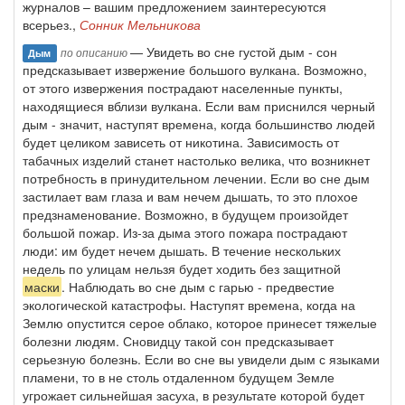
журналов – вашим предложением заинтересуются
всерьез.,
Сонник Мельникова
— Увидеть во сне густой дым - сон
по описанию
Дым
предсказывает извержение большого вулкана. Возможно,
от этого извержения пострадают населенные пункты,
находящиеся вблизи вулкана. Если вам приснился черный
дым - значит, наступят времена, когда большинство людей
будет целиком зависеть от никотина. Зависимость от
табачных изделий станет настолько велика, что возникнет
потребность в принудительном лечении. Если во сне дым
застилает вам глаза и вам нечем дышать, то это плохое
предзнаменование. Возможно, в будущем произойдет
большой пожар. Из-за дыма этого пожара пострадают
люди: им будет нечем дышать. В течение нескольких
недель по улицам нельзя будет ходить без защитной
маски
. Наблюдать во сне дым с гарью - предвестие
экологической катастрофы. Наступят времена, когда на
Землю опустится серое облако, которое принесет тяжелые
болезни людям. Сновидцу такой сон предсказывает
серьезную болезнь. Если во сне вы увидели дым с языками
пламени, то в не столь отдаленном будущем Земле
угрожает сильнейшая засуха, в результате которой будет