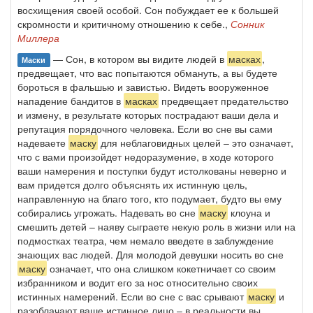
восхищения своей особой. Сон побуждает ее к большей
скромности и критичному отношению к себе.,
Сонник
Миллера
— Сон, в котором вы видите людей в
масках
,
Маски
предвещает, что вас попытаются обмануть, а вы будете
бороться в фальшью и завистью. Видеть вооруженное
нападение бандитов в
масках
предвещает предательство
и измену, в результате которых пострадают ваши дела и
репутация порядочного человека. Если во сне вы сами
надеваете
маску
для неблаговидных целей – это означает,
что с вами произойдет недоразумение, в ходе которого
ваши намерения и поступки будут истолкованы неверно и
вам придется долго объяснять их истинную цель,
направленную на благо того, кто подумает, будто вы ему
собирались угрожать. Надевать во сне
маску
клоуна и
смешить детей – наяву сыграете некую роль в жизни или на
подмостках театра, чем немало введете в заблуждение
знающих вас людей. Для молодой девушки носить во сне
маску
означает, что она слишком кокетничает со своим
избранником и водит его за нос относительно своих
истинных намерений. Если во сне с вас срывают
маску
и
разоблачают ваше истинное лицо – в реальности вы