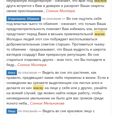
неубранную кондитерскую - означает, что враг под
маской
друга вотрется к Вам в доверие и раскроет Ваши секреты
своим приспешникам.,
Сонник Миллера
— Во сне ощутить себя
по описанию
Очарование, Обаяние
под властью чьего-то обаяния - означает, что только Ваша
предусмотрительность поможет Вам избежать зла, которое
предстанет перед Вами в весьма привлекательной
маске
.
Молодых людей этот сон побуждает воспользоваться
доброжелательным советом старших. Противиться чьему-
то обаянию - предсказывает, что Ваша мудрость и широта
взглядов создадут Вам прекрасную репутацию. Во сне
стараться очаровать других - знак того, что Вы попадете в
беду.,
Сонник Миллера
— Видеть во сне это растение, как
по описанию
Алоэ
правило, предвещает какие-либо перемены в жизни. Если в
сновидении вы срезаете выделяющие сок листья алоэ и
делаете из них
маску
на лице у себя или у других, узнайте
на всякий случай, где можно найти новую работу, чтобы
неожиданное увольнение не было для вас громом среди
ясного неба.,
Сонник Мельникова
— Видеть во сне красивое лицо с
по описанию
Лицо