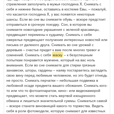
стремления заполучить в мужья господина X. Снимать с
себя и нижнее белье, оставаясь в костюме Евы, – пожалуй,
что касается господина X, у вас появятся некоторые
шансы. Если во сне вы снимаете обувь – вскоре предстоит
отправиться в срочную поездку. Сон, в котором вы
снимаете новогодние украшения с зеленой красавицы,
предвещает перемены к худшему. Снимать с себя
ожерелье предвещает получение интересных новостей или
письма от далекого друга. Снимать во сне урожай с
деревьев – счастье придет к вам после многих тревог и
сомнений. Снимать с себя
маску
– к безуспешным
попыткам понравится мужчине, который на вас ноль
внимания. Если во сне снимаете для стирки грязные
занавески, шторы, гардины – наяву постараетесь загладить
свою вину перед любимым человеком, но это будет отнюдь
не просто. Снимать перчатки – небольшая подвижка в
любовной осаде предмета вашего обожания. Снимать кого-
то или что-то фотоаппаратом, кино– или видеокамерой
предвещает, что можете стать жертвой изощренного
обмана и лишиться значительной суммы. Сниматься самой
– вскоре станете виновницей какого-то торжества. Видеть
себя в роли фотомодели, которую снимают для известных