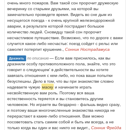
очень много пожаров. Вам такой сон пророчит дружескую
вечеринку со старыми друзьями, на которой вы
замечательно проведете время. Видеть во сне дым из
несущегося поезда - к очень крупной железнодорожной
аварии, в результате которой пострадает большое
количество людей. Сновидцу такой сон пророчит
несчастливое путешествие. Возможно, что по дороге с вами
случится какое-либо несчастье: поезд сойдет с рельс или
самолет потерпит крушение.,
Сонник Нострадамуса
— Если вам приснилось, как вы
по описанию
Дразнить
дразнили особу противоположного пола, знайте, что это
говорит о следующем' в действительности вы хотите
завязать отношения с кем-либо, но пока ваши попытки
безуспешны. Дело в том, что вы при знакомстве словно
надеваете чужую
маску
и начинаете играть
несвойственную вам роль. Поэтому вся ваша
естественность теряется и вы становитесь другим
человеком. Но играете вы бездарно - фальшь видно сразу,
и поэтому ваши многочисленные знакомства никогда не
перерастают в какие-либо отношения. Вам можно
посоветовать стать самим собой и быть им всегда, а не
только когда вы один и вас никто не видит.,
Сонник Фрейда