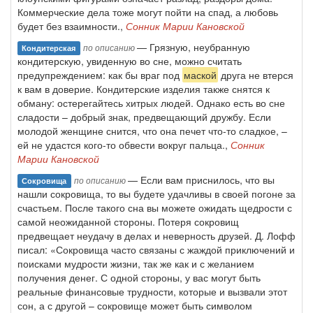
Коммерческие дела тоже могут пойти на спад, а любовь
будет без взаимности.,
Сонник Марии Кановской
— Грязную, неубранную
по описанию
Кондитерская
кондитерскую, увиденную во сне, можно считать
предупреждением: как бы враг под
маской
друга не втерся
к вам в доверие. Кондитерские изделия также снятся к
обману: остерегайтесь хитрых людей. Однако есть во сне
сладости – добрый знак, предвещающий дружбу. Если
молодой женщине снится, что она печет что-то сладкое, –
ей не удастся кого-то обвести вокруг пальца.,
Сонник
Марии Кановской
— Если вам приснилось, что вы
по описанию
Сокровища
нашли сокровища, то вы будете удачливы в своей погоне за
счастьем. После такого сна вы можете ожидать щедрости с
самой неожиданной стороны. Потеря сокровищ
предвещает неудачу в делах и неверность друзей. Д. Лофф
писал: «Сокровища часто связаны с жаждой приключений и
поисками мудрости жизни, так же как и с желанием
получения денег. С одной стороны, у вас могут быть
реальные финансовые трудности, которые и вызвали этот
сон, а с другой – сокровище может быть символом