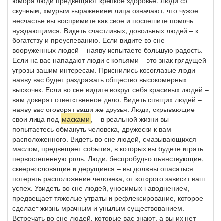
юмора люди предвещают крепкое здоровье. Люди со
скучным, хмурым выражением лица означают, что чужое
несчастье вы воспримите как свое и поспешите помочь
нуждающимся. Видеть счастливых, довольных людей – к
богатству и преуспеванию. Если видите во сне
вооруженных людей – наяву испытаете большую радость.
Если на вас нападают люди с копьями – это знак грядущей
угрозы вашим интересам. Приснились косоглазые люди –
наяву вас будет раздражать общество высокомерных
выскочек. Если во сне видите вокруг себя красивых людей –
вам доверят ответственное дело. Видеть спящих людей –
наяву вас оговорят ваши же друзья. Люди, скрывающие
свои лица под
масками
, – в реальной жизни вы
попытаетесь обмануть человека, дружески к вам
расположенного. Видеть во сне людей, смазывающихся
маслом, предвещает события, в которых вы будете играть
первостепенную роль. Люди, беспробудно пьянствующие,
сквернословящие и дерущиеся – вы должны опасаться
потерять расположение человека, от которого зависит ваш
успех. Увидеть во сне людей, уносимых наводнением,
предвещает тяжелые утраты и рефлексирование, которое
сделает жизнь мрачным и унылым существованием.
Встречать во сне людей, которые вас знают, а вы их нет