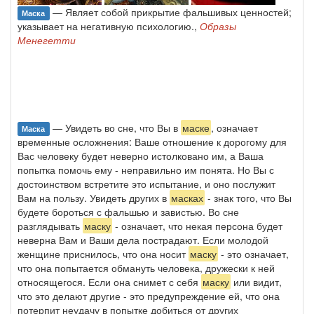
— Являет собой прикрытие фальшивых ценностей;
Маска
указывает на негатив­ную психологию.,
Образы
Менегетти
— Увидеть во сне, что Вы в
маске
, означает
Маска
временные осложнения: Ваше отношение к дорогому для
Вас человеку будет неверно истолковано им, а Ваша
попытка помочь ему - неправильно им понята. Но Вы с
достоинством встретите это испытание, и оно послужит
Вам на пользу. Увидеть других в
масках
- знак того, что Вы
будете бороться с фальшью и завистью. Во сне
разглядывать
маску
- означает, что некая персона будет
неверна Вам и Ваши дела пострадают. Если молодой
женщине приснилось, что она носит
маску
- это означает,
что она попытается обмануть человека, дружески к ней
относящегося. Если она снимет с себя
маску
или видит,
что это делают другие - это предупреждение ей, что она
потерпит неудачу в попытке добиться от других