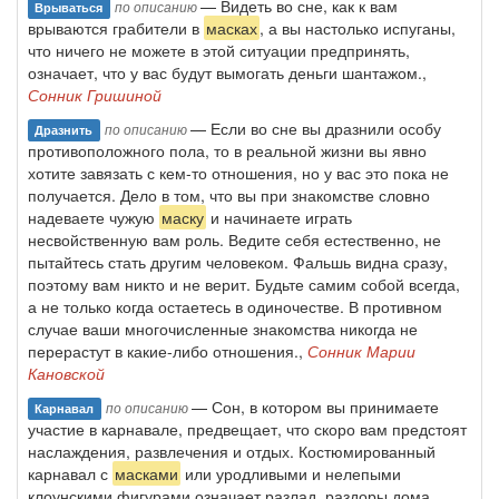
— Видеть во сне, как к вам
по описанию
Врываться
врываются грабители в
масках
, а вы настолько испуганы,
что ничего не можете в этой ситуации предпринять,
означает, что у вас будут вымогать деньги шантажом.,
Сонник Гришиной
— Если во сне вы дразнили особу
по описанию
Дразнить
противоположного пола, то в реальной жизни вы явно
хотите завязать с кем-то отношения, но у вас это пока не
получается. Дело в том, что вы при знакомстве словно
надеваете чужую
маску
и начинаете играть
несвойственную вам роль. Ведите себя естественно, не
пытайтесь стать другим человеком. Фальшь видна сразу,
поэтому вам никто и не верит. Будьте самим собой всегда,
а не только когда остаетесь в одиночестве. В противном
случае ваши многочисленные знакомства никогда не
перерастут в какие-либо отношения.,
Сонник Марии
Кановской
— Сон, в котором вы принимаете
по описанию
Карнавал
участие в карнавале, предвещает, что скоро вам предстоят
наслаждения, развлечения и отдых. Костюмированный
карнавал с
масками
или уродливыми и нелепыми
клоунскими фигурами означает разлад, раздоры дома.