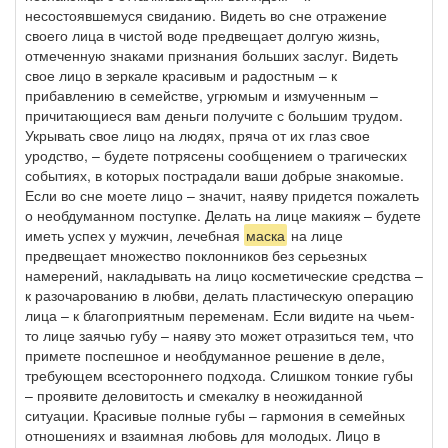
несостоявшемуся свиданию. Видеть во сне отражение
своего лица в чистой воде предвещает долгую жизнь,
отмеченную знаками признания больших заслуг. Видеть
свое лицо в зеркале красивым и радостным – к
прибавлению в семействе, угрюмым и измученным –
причитающиеся вам деньги получите с большим трудом.
Укрывать свое лицо на людях, пряча от их глаз свое
уродство, – будете потрясены сообщением о трагических
событиях, в которых пострадали ваши добрые знакомые.
Если во сне моете лицо – значит, наяву придется пожалеть
о необдуманном поступке. Делать на лице макияж – будете
иметь успех у мужчин, лечебная
маска
на лице
предвещает множество поклонников без серьезных
намерений, накладывать на лицо косметические средства –
к разочарованию в любви, делать пластическую операцию
лица – к благоприятным переменам. Если видите на чьем-
то лице заячью губу – наяву это может отразиться тем, что
примете поспешное и необдуманное решение в деле,
требующем всестороннего подхода. Слишком тонкие губы
– проявите деловитость и смекалку в неожиданной
ситуации. Красивые полные губы – гармония в семейных
отношениях и взаимная любовь для молодых. Лицо в