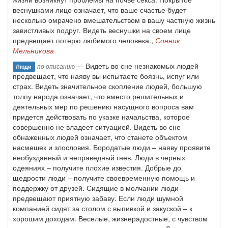
веснушками лицо означает, что ваше счастье будет
несколько омрачено вмешательством в вашу частную жизнь
завистливых подруг. Видеть веснушки на своем лице
предвещает потерю любимого человека.,
Сонник
Мельникова
— Видеть во сне незнакомых людей
по описанию
Люди
предвещает, что наяву вы испытаете боязнь, испуг или
страх. Видеть значительное скопление людей, большую
толпу народа означает, что вместо решительных и
деятельных мер по решению насущного вопроса вам
придется действовать по указке начальства, которое
совершенно не владеет ситуацией. Видеть во сне
обнаженных людей означает, что станете объектом
насмешек и злословия. Бородатые люди – наяву проявите
необузданный и неправедный гнев. Люди в черных
одеяниях – получите плохие известия. Добрые до
щедрости люди – получите своевременную помощь и
поддержку от друзей. Сидящие в молчании люди
предвещают приятную забаву. Если люди шумной
компанией сидят за столом с выпивкой и закуской – к
хорошим доходам. Веселые, жизнерадостные, с чувством