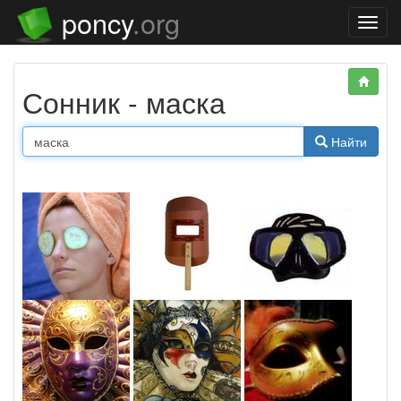
poncy
.org
Нави
Сонник - маска
Найти