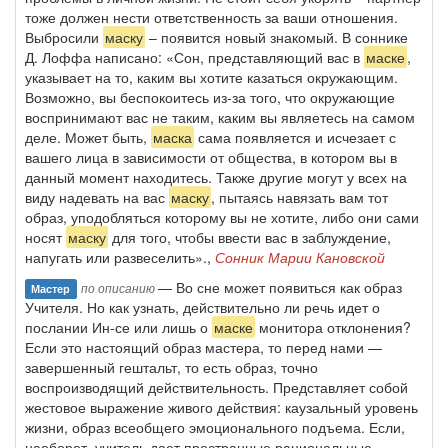
тоже должен нести ответственность за ваши отношения.
Выбросили
маску
– появится новый знакомый. В соннике
Д. Лоффа написано: «Сон, представляющий вас в
маске
,
указывает на то, каким вы хотите казаться окружающим.
Возможно, вы беспокоитесь из-за того, что окружающие
воспринимают вас не таким, каким вы являетесь на самом
деле. Может быть,
маска
сама появляется и исчезает с
вашего лица в зависимости от общества, в котором вы в
данный момент находитесь. Также другие могут у всех на
виду надевать на вас
маску
, пытаясь навязать вам тот
образ, уподобляться которому вы не хотите, либо они сами
носят
маску
для того, чтобы ввести вас в заблуждение,
напугать или развеселить».,
Сонник Марии Кановской
— Во сне может появиться как образ
по описанию
Мастер
Учителя. Но как узнать, действитель­но ли речь идет о
послании Ин-се или лишь о
маске
монитора отклоне­ния?
Если это настоящий образ мастера, то перед нами —
завершенный гештальт, то есть образ, точно
воспроизводящий действительность. Представляет собой
жестовое выражение живого действия: каузальный уровень
жизни, образ всеобщего эмоционального подъема. Если,
на­оборот, учитель дает пространные рациональные