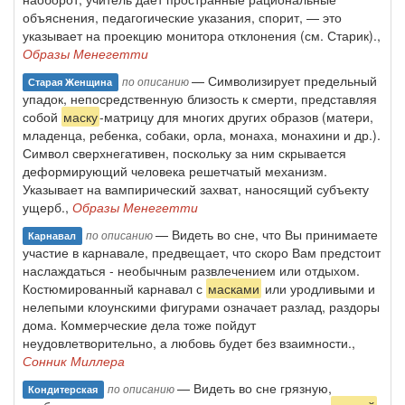
объяснения, педаго­гические указания, спорит, — это
указывает на проекцию монитора от­клонения (см. Старик).,
Образы Менегетти
— Символизирует предельный
по описанию
Старая Женщина
упадок, непосредственную близость к смер­ти, представляя
собой
маску
-матрицу для многих других образов (мате­ри,
младенца, ребенка, собаки, орла, монаха, монахини и др.).
Символ сверхнегативен, поскольку за ним скрывается
деформирующий чело­века решетчатый механизм.
Указывает на вампирический захват, нано­сящий субъекту
ущерб.,
Образы Менегетти
— Видеть во сне, что Вы принимаете
по описанию
Карнавал
участие в карнавале, предвещает, что скоро Вам предстоит
наслаждаться - необычным развлечением или отдыхом.
Костюмированный карнавал с
масками
или уродливыми и
нелепыми клоунскими фигурами означает разлад, раздоры
дома. Коммерческие дела тоже пойдут
неудовлетворительно, а любовь будет без взаимности.,
Сонник Миллера
— Видеть во сне грязную,
по описанию
Кондитерская