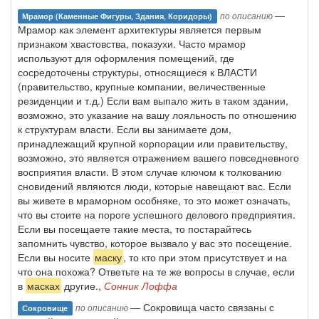
—
по описанию
Мрамор (каменные Фигуры, Здания, Коридоры)
Мрамор как элемент архитектуры является первым
признаком хвастовства, показухи. Часто мрамор
используют для оформления помещений, где
сосредоточены структуры, относящиеся к ВЛАСТИ
(правительство, крупные компании, величественные
резиденции и т.д.) Если вам выпало жить в таком здании,
возможно, это указание на вашу лояльность по отношению
к структурам власти. Если вы занимаете дом,
принадлежащий крупной корпорации или правительству,
возможно, это является отражением вашего повседневного
восприятия власти. В этом случае ключом к толкованию
сновидений являются люди, которые навещают вас. Если
вы живете в мраморном особняке, то это может означать,
что вы стоите на пороге успешного делового предприятия.
Если вы посещаете такие места, то постарайтесь
запомнить чувство, которое вызвало у вас это посещение.
Если вы носите
маску
, то кто при этом присутствует и на
что она похожа? Ответьте на те же вопросы в случае, если
в
масках
другие.,
Сонник Лоффа
— Сокровища часто связаны с
по описанию
Сокровище