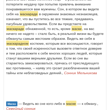
потерпите неудачу при попытке привлечь внимание
понравившегося вам мужчины. Сон, в котором вы видите
себя на
маскараде
в окружении знакомых незнакомцев,
означает, что вы пуститесь во все тяжкие, предаваясь
пагубным удовольствиям. Если вы предстаете на
маскараде
обнаженной, то есть, кроме
маски
, на вас
ничего не надето – стало быть, в реальной жизни вы будете
обмануты самым жестоким образом. Видеть же себя в
маскарадном
костюме, которым все восхищаются, говорит
о том, что своей искренностью вызовете ответное доверие
и тем расположите к себе многих хороших людей, которые
станут вашими верными друзьями. Если во сне вы
стараетесь замаскироваться, прячась от преследующего
вас противника, – наяву это грозит разоблачением вашей
тайны или неблаговидных деяний.,
Сонник Мельникова
— Видеть во сне кого-либо в
маске
— к обману.,
Маска
Семейный сонник