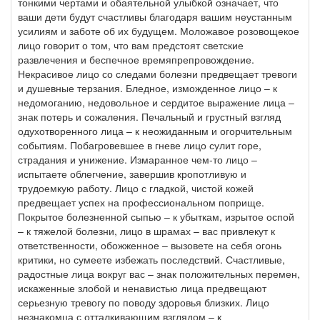
тонкими чертами и обаятельной улыбкой означает, что
ваши дети будут счастливы благодаря вашим неустанным
усилиям и заботе об их будущем. Моложавое розовощекое
лицо говорит о том, что вам предстоят светские
развлечения и беспечное времяпрепровождение.
Некрасивое лицо со следами болезни предвещает тревоги
и душевные терзания. Бледное, изможденное лицо – к
недомоганию, недовольное и сердитое выражение лица –
знак потерь и сожаления. Печальный и грустный взгляд
одухотворенного лица – к неожиданным и огорчительным
событиям. Побагровевшее в гневе лицо сулит горе,
страдания и унижение. Измаранное чем-то лицо –
испытаете облегчение, завершив кропотливую и
трудоемкую работу. Лицо с гладкой, чистой кожей
предвещает успех на профессиональном поприще.
Покрытое болезненной сыпью – к убыткам, изрытое оспой
– к тяжелой болезни, лицо в шрамах – вас привлекут к
ответственности, обожженное – вызовете на себя огонь
критики, но сумеете избежать последствий. Счастливые,
радостные лица вокруг вас – знак положительных перемен,
искаженные злобой и ненавистью лица предвещают
серьезную тревогу по поводу здоровья близких. Лицо
незнакомца с отталкивающим взглядом – к