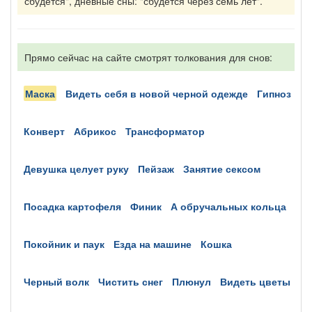
сбудется", дневные сны: "сбудется через семь лет".
Прямо сейчас на сайте смотрят толкования для снов:
маска
видеть себя в новой черной одежде
гипноз
конверт
абрикос
трансформатор
девушка целует руку
пейзаж
занятие сексом
посадка картофеля
финик
а обручальных кольца
покойник и паук
езда на машине
кошка
черный волк
чистить снег
плюнул
видеть цветы