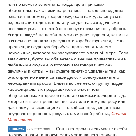
или не можете вспомнить, когда, где и при каких
обстоятельствах с ними встречались, – такое сновидение
означает перемену к хорошему, если вам удастся узнать
их; если эти люди так и останутся для вас загадочными
незнакомцами – то такой сон не сулит вам ничего доброго.
Увидеть людей на необитаемом острове, куда они, как и вы
в своем сне, попали в результате кораблекрушения, – это
предвещает суровую борьбу за право занять место
начальника, которого вы заслуживаете в полной мере. Если
вам снится, будто вы общаетесь с внешне приветливыми и
любезными людьми, о которых вам говорят, что они
двуличны и хитры, – вы будете приятно удивлены тем, как
благоприятно начнется ваше дело, и обескуражены его
неожиданным крахом. Видеть во сне некую группу людей
как официальных представителей власти или
общественных интересов в составе комиссии, жюри и т. д.,
которые выносят решения по тому или иному вопросу или
дают чему-то свою оценку, – такой сон предвещает вам
неудовлетворенность результатами своей работы.,
Сонник
Мельникова
— Сон, в котором вы снимаете с себя
по описанию
Снимать
одежду, говорит о неосуществимости вашего горячего