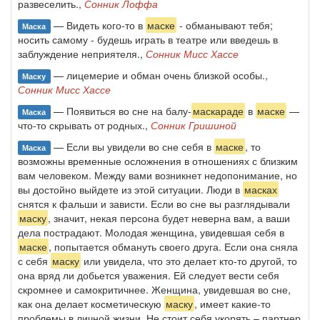
развеселить.,
Сонник Лоффа
— Видеть кого-то в
маске
- обманывают тебя;
Маска
носить самому - будешь играть в театре или введешь в
заблуждение неприятеля.,
Сонник Мисс Хассе
— лицемерие и обман очень близкой особы.,
Маску
Сонник Мисс Хассе
— Появиться во сне на балу-
маскараде
в
маске
—
Маска
что-то скрывать от родных.,
Сонник Гришиной
— Если вы увидели во сне себя в
маске
, то
Маска
возможны временные осложнения в отношениях с близким
вам человеком. Между вами возникнет недопонимание, но
вы достойно выйдете из этой ситуации. Люди в
масках
снятся к фальши и зависти. Если во сне вы разглядывали
маску
, значит, некая персона будет неверна вам, а ваши
дела пострадают. Молодая женщина, увидевшая себя в
маске
, попытается обмануть своего друга. Если она сняла
с себя
маску
или увидела, что это делает кто-то другой, то
она вряд ли добьется уважения. Ей следует вести себя
скромнее и самокритичнее. Женщина, увидевшая во сне,
как она делает косметическую
маску
, имеет какие-то
проблемы в личной жизни. Не стоит себя укорять – партнер