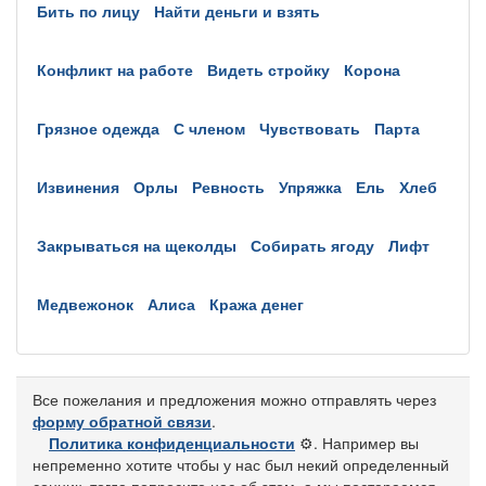
бить по лицу
найти деньги и взять
конфликт на работе
видеть стройку
корона
грязное одежда
с членом
чувствовать
парта
извинения
орлы
ревность
упряжка
ель
хлеб
закрываться на щеколды
собирать ягоду
лифт
медвежонок
алиса
кража денег
Все пожелания и предложения можно отправлять через
форму обратной связи
.
Политика конфиденциальности
⚙️
. Например вы
непременно хотите чтобы у нас был некий определенный