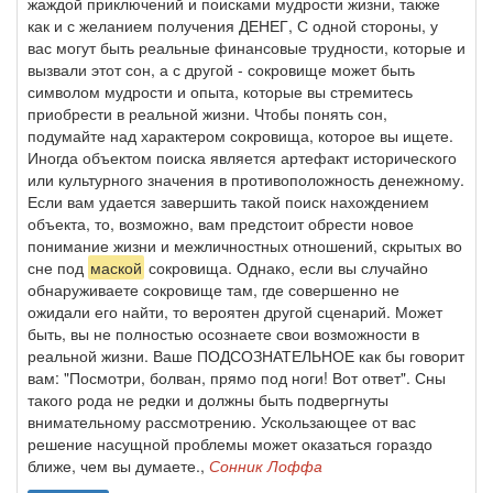
жаждой приключений и поисками мудрости жизни, также
как и с желанием получения ДЕНЕГ, С одной стороны, у
вас могут быть реальные финансовые трудности, которые и
вызвали этот сон, а с другой - сокровище может быть
символом мудрости и опыта, которые вы стремитесь
приобрести в реальной жизни. Чтобы понять сон,
подумайте над характером сокровища, которое вы ищете.
Иногда объектом поиска является артефакт исторического
или культурного значения в противоположность денежному.
Если вам удается завершить такой поиск нахождением
объекта, то, возможно, вам предстоит обрести новое
понимание жизни и межличностных отношений, скрытых во
сне под
маской
сокровища. Однако, если вы случайно
обнаруживаете сокровище там, где совершенно не
ожидали его найти, то вероятен другой сценарий. Может
быть, вы не полностью осознаете свои возможности в
реальной жизни. Ваше ПОДСОЗНАТЕЛЬНОЕ как бы говорит
вам: "Посмотри, болван, прямо под ноги! Вот ответ". Сны
такого рода не редки и должны быть подвергнуты
внимательному рассмотрению. Ускользающее от вас
решение насущной проблемы может оказаться гораздо
ближе, чем вы думаете.,
Сонник Лоффа