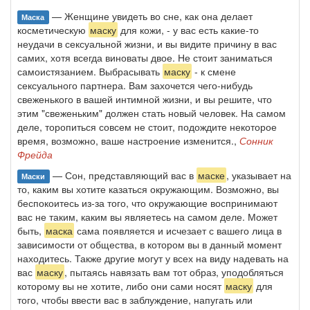
— Женщине увидеть во сне, как она делает
Маска
косметическую
маску
для кожи, - у вас есть какие-то
неудачи в сексуальной жизни, и вы видите причину в вас
самих, хотя всегда виноваты двое. Не стоит заниматься
самоистязанием. Выбрасывать
маску
- к смене
сексуального партнера. Вам захочется чего-нибудь
свеженького в вашей интимной жизни, и вы решите, что
этим "свеженьким" должен стать новый человек. На самом
деле, торопиться совсем не стоит, подождите некоторое
время, возможно, ваше настроение изменится.,
Сонник
Фрейда
— Сон, представляющий вас в
маске
, указывает на
Маски
то, каким вы хотите казаться окружающим. Возможно, вы
беспокоитесь из-за того, что окружающие воспринимают
вас не таким, каким вы являетесь на самом деле. Может
быть,
маска
сама появляется и исчезает с вашего лица в
зависимости от общества, в котором вы в данный момент
находитесь. Также другие могут у всех на виду надевать на
вас
маску
, пытаясь навязать вам тот образ, уподобляться
которому вы не хотите, либо они сами носят
маску
для
того, чтобы ввести вас в заблуждение, напугать или