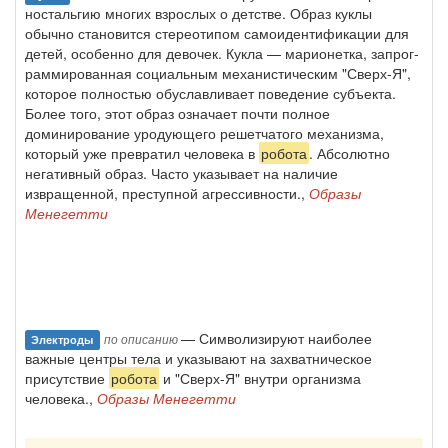
ностальгию многих взрослых о детстве. Образ куклы
обычно становится стереотипом самоидентифи­кации для
детей, особенно для девочек. Кукла — марионетка, запрог­
раммированная социальным механистическим "Сверх-Я",
которое пол­ностью обуславливает поведение субъекта.
Более того, этот образ озна­чает почти полное
доминирование уродующего решетчатого механиз­ма,
который уже превратил человека в
робота
. Абсолютно
негативный образ. Часто указывает на наличие
извращенной, преступной агрессив­ности.,
Образы
Менегетти
— Символизируют наиболее
по описанию
Электроды
важные центры тела и указывают на захват­ническое
присутствие
робота
и "Сверх-Я" внутри организма
человека.,
Образы Менегетти