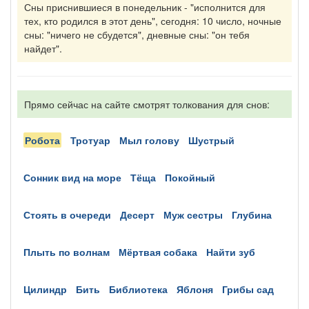
Сны приснившиеся в понедельник - "исполнится для
тех, кто родился в этот день", сегодня: 10 число, ночные
сны: "ничего не сбудется", дневные сны: "он тебя
найдет".
Прямо сейчас на сайте смотрят толкования для снов:
робота
тротуар
мыл голову
шустрый
сонник вид на море
тёща
покойный
стоять в очереди
десерт
муж сестры
глубина
плыть по волнам
мёртвая собака
найти зуб
цилиндр
бить
библиотека
яблоня
грибы сад