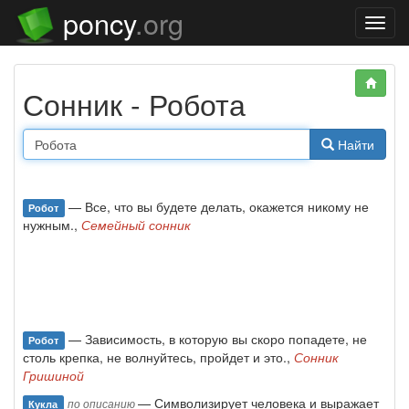
poncy
.org
Нави
Сонник - Робота
Найти
— Все, что вы будете делать, окажется никому не
Робот
нужным.,
Семейный сонник
— Зависимость, в которую вы скоро попадете, не
Робот
столь крепка, не волнуйтесь, пройдет и это.,
Сонник
Гришиной
— Символизирует человека и выражает
по описанию
Кукла