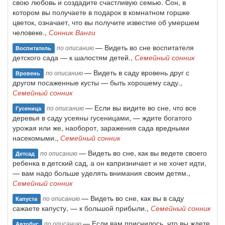
свою любовь и создадите счастливую семью. Сон, в
котором вы получаете в подарок в комнатном горшке
цветок, означает, что вы получите известие об умершем
человеке.,
Сонник Ванги
— Видеть во сне воспитателя
по описанию
Воспитатель
детского сада — к шалостям детей.,
Семейный сонник
— Видеть в саду вровень друг с
по описанию
Вровень
другом посаженные кусты — быть хорошему саду.,
Семейный сонник
— Если вы видите во сне, что все
по описанию
Гусеница
деревья в саду усеяны гусеницами, — ждите богатого
урожая или же, наоборот, заражения сада вредными
насекомыми.,
Семейный сонник
— Видеть во сне, как вы ведете своего
по описанию
Детсад
ребенка в детский сад, а он капризничает и не хочет идти,
— вам надо больше уделять внимания своим детям.,
Семейный сонник
— Видеть во сне, как вы в саду
по описанию
Капуста
сажаете капусту, — к большой прибыли.,
Семейный сонник
— Если вам приснилось, что вы ждете
по описанию
Автобус