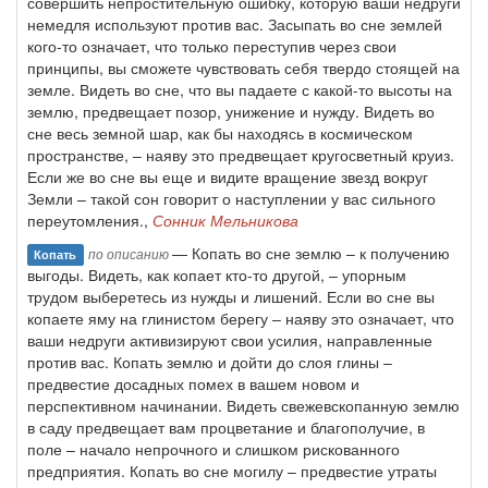
совершить непростительную ошибку, которую ваши недруги
немедля используют против вас. Засыпать во сне землей
кого-то означает, что только переступив через свои
принципы, вы сможете чувствовать себя твердо стоящей на
земле. Видеть во сне, что вы падаете с какой-то высоты на
землю, предвещает позор, унижение и нужду. Видеть во
сне весь земной шар, как бы находясь в космическом
пространстве, – наяву это предвещает кругосветный круиз.
Если же во сне вы еще и видите вращение звезд вокруг
Земли – такой сон говорит о наступлении у вас сильного
переутомления.,
Сонник Мельникова
— Копать во сне землю – к получению
по описанию
Копать
выгоды. Видеть, как копает кто-то другой, – упорным
трудом выберетесь из нужды и лишений. Если во сне вы
копаете яму на глинистом берегу – наяву это означает, что
ваши недруги активизируют свои усилия, направленные
против вас. Копать землю и дойти до слоя глины –
предвестие досадных помех в вашем новом и
перспективном начинании. Видеть свежевскопанную землю
в саду предвещает вам процветание и благополучие, в
поле – начало непрочного и слишком рискованного
предприятия. Копать во сне могилу – предвестие утраты