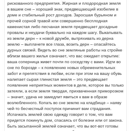
рискованного предприятия. Жирная и плодородная земля
в вашем сне – хороший знак, предвещающий изобилие в
доме и стабильный рост доходов. Заросшая бурьяном и
прочей сорной травой или совершенно бесплодная
каменистая либо песчаная земля предвещает досадные
провалы и неудачи буквально на каждом шагу. Выкапывать
из земли дерн – к новой дружбе, вытряхивать из дерна
землю – выплачете все глаза, возить дерн – опасайтесь
дурных связей. Видеть во сне земляные работы на стройке
вблизи вашего жилья означает, что вас ожидает открытие:
ваша соперница живет почти по соседству с вами. Идти во
сне по борозде – к появлению новых обременительных
забот и препятствия в любви, если при этом на вашу обувь
налипает сырая глинистая земля – это предвещает
появление неприятных моментов в деле, которое вы только
затеяли, а если земля твердая, прихваченная приморозком
– значит, удача не замедлит явиться к вам в образе
возлюбленного. Копать во сне землю на кладбище – наяву
чей-то бесчестный поступок причинит вам страдания.
Испачкать землей свою одежду говорит о том, что вам
придется покинуть дом, спасаясь от болезни или от закона.
Быть засыпанной землей означает, что вы вот-вот готовы