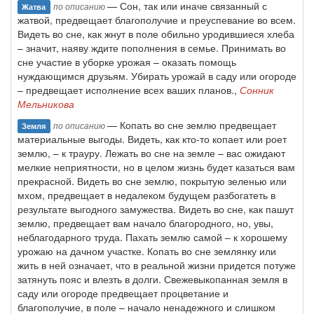
— Сон, так или иначе связанный с
по описанию
Жатва
жатвой, предвещает благополучие и преуспевание во всем.
Видеть во сне, как жнут в поле обильно уродившиеся хлеба
– значит, наяву ждите пополнения в семье. Принимать во
сне участие в уборке урожая – оказать помощь
нуждающимся друзьям. Убирать урожай в саду или огороде
– предвещает исполнение всех ваших планов.,
Сонник
Мельникова
— Копать во сне землю предвещает
по описанию
Земля
материальные выгоды. Видеть, как кто-то копает или роет
землю, – к трауру. Лежать во сне на земле – вас ожидают
мелкие неприятности, но в целом жизнь будет казаться вам
прекрасной. Видеть во сне землю, покрытую зеленью или
мхом, предвещает в недалеком будущем разбогатеть в
результате выгодного замужества. Видеть во сне, как пашут
землю, предвещает вам начало благородного, но, увы,
неблагодарного труда. Пахать землю самой – к хорошему
урожаю на дачном участке. Копать во сне землянку или
жить в ней означает, что в реальной жизни придется потуже
затянуть пояс и влезть в долги. Свежевыкопанная земля в
саду или огороде предвещает процветание и
благополучие, в поле – начало ненадежного и слишком