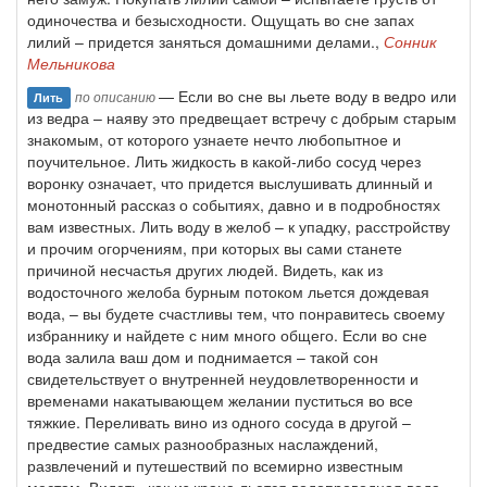
одиночества и безысходности. Ощущать во сне запах
лилий – придется заняться домашними делами.,
Сонник
Мельникова
— Если во сне вы льете воду в ведро или
по описанию
Лить
из ведра – наяву это предвещает встречу с добрым старым
знакомым, от которого узнаете нечто любопытное и
поучительное. Лить жидкость в какой-либо сосуд через
воронку означает, что придется выслушивать длинный и
монотонный рассказ о событиях, давно и в подробностях
вам известных. Лить воду в желоб – к упадку, расстройству
и прочим огорчениям, при которых вы сами станете
причиной несчастья других людей. Видеть, как из
водосточного желоба бурным потоком льется дождевая
вода, – вы будете счастливы тем, что понравитесь своему
избраннику и найдете с ним много общего. Если во сне
вода залила ваш дом и поднимается – такой сон
свидетельствует о внутренней неудовлетворенности и
временами накатывающем желании пуститься во все
тяжкие. Переливать вино из одного сосуда в другой –
предвестие самых разнообразных наслаждений,
развлечений и путешествий по всемирно известным