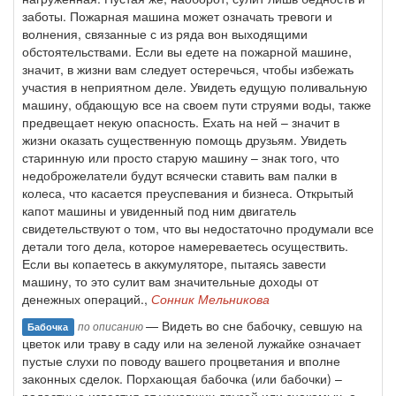
заботы. Пожарная машина может означать тревоги и
волнения, связанные с из ряда вон выходящими
обстоятельствами. Если вы едете на пожарной машине,
значит, в жизни вам следует остеречься, чтобы избежать
участия в неприятном деле. Увидеть едущую поливальную
машину, обдающую все на своем пути струями воды, также
предвещает некую опасность. Ехать на ней – значит в
жизни оказать существенную помощь друзьям. Увидеть
старинную или просто старую машину – знак того, что
недоброжелатели будут всячески ставить вам палки в
колеса, что касается преуспевания и бизнеса. Открытый
капот машины и увиденный под ним двигатель
свидетельствуют о том, что вы недостаточно продумали все
детали того дела, которое намереваетесь осуществить.
Если вы копаетесь в аккумуляторе, пытаясь завести
машину, то это сулит вам значительные доходы от
денежных операций.,
Сонник Мельникова
— Видеть во сне бабочку, севшую на
по описанию
Бабочка
цветок или траву в саду или на зеленой лужайке означает
пустые слухи по поводу вашего процветания и вполне
законных сделок. Порхающая бабочка (или бабочки) –