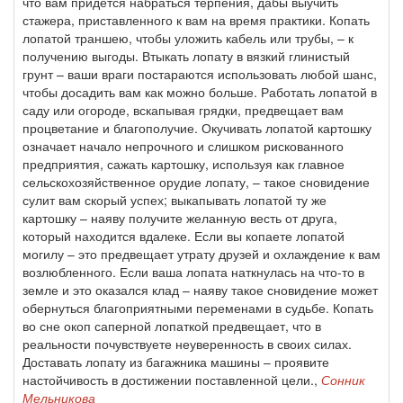
что вам придется набраться терпения, дабы выучить
стажера, приставленного к вам на время практики. Копать
лопатой траншею, чтобы уложить кабель или трубы, – к
получению выгоды. Втыкать лопату в вязкий глинистый
грунт – ваши враги постараются использовать любой шанс,
чтобы досадить вам как можно больше. Работать лопатой в
саду или огороде, вскапывая грядки, предвещает вам
процветание и благополучие. Окучивать лопатой картошку
означает начало непрочного и слишком рискованного
предприятия, сажать картошку, используя как главное
сельскохозяйственное орудие лопату, – такое сновидение
сулит вам скорый успех; выкапывать лопатой ту же
картошку – наяву получите желанную весть от друга,
который находится вдалеке. Если вы копаете лопатой
могилу – это предвещает утрату друзей и охлаждение к вам
возлюбленного. Если ваша лопата наткнулась на что-то в
земле и это оказался клад – наяву такое сновидение может
обернуться благоприятными переменами в судьбе. Копать
во сне окоп саперной лопаткой предвещает, что в
реальности почувствуете неуверенность в своих силах.
Доставать лопату из багажника машины – проявите
настойчивость в достижении поставленной цели.,
Сонник
Мельникова