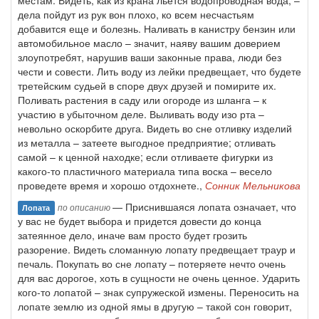
местам. Видеть, как из крана льется водопроводная вода, –
дела пойдут из рук вон плохо, ко всем несчастьям
добавится еще и болезнь. Наливать в канистру бензин или
автомобильное масло – значит, наяву вашим доверием
злоупотребят, нарушив ваши законные права, люди без
чести и совести. Лить воду из лейки предвещает, что будете
третейским судьей в споре двух друзей и помирите их.
Поливать растения в саду или огороде из шланга – к
участию в убыточном деле. Выливать воду изо рта –
невольно оскорбите друга. Видеть во сне отливку изделий
из металла – затеете выгодное предприятие; отливать
самой – к ценной находке; если отливаете фигурки из
какого-то пластичного материала типа воска – весело
проведете время и хорошо отдохнете.,
Сонник Мельникова
— Приснившаяся лопата означает, что
по описанию
Лопата
у вас не будет выбора и придется довести до конца
затеянное дело, иначе вам просто будет грозить
разорение. Видеть сломанную лопату предвещает траур и
печаль. Покупать во сне лопату – потеряете нечто очень
для вас дорогое, хоть в сущности не очень ценное. Ударить
кого-то лопатой – знак супружеской измены. Переносить на
лопате землю из одной ямы в другую – такой сон говорит,