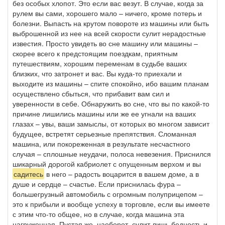
без особых хлопот. Это если вас везут. В случае, когда за
рулем вы сами, хорошего мало – ничего, кроме потерь и
болезни. Выпасть на крутом повороте из машины или быть
выброшенной из нее на всей скорости сулит нерадостные
известия. Просто увидеть во сне машину или машины –
скорее всего к предстоящим поездкам, приятным
путешествиям, хорошим переменам в судьбе ваших
близких, что затронет и вас. Вы куда-то приехали и
выходите из машины – спите спокойно, ибо вашим планам
осуществлено сбыться, что прибавит вам сил и
уверенности в себе. Обнаружить во сне, что вы по какой-то
причине лишились машины или же ее угнали на ваших
глазах – увы, ваши замыслы, от которых во многом зависит
будущее, встретят серьезные препятствия. Сломанная
машина, или покореженная в результате несчастного
случая – сплошные неудачи, полоса невезения. Приснился
шикарный дорогой кабриолет с опущенным верхом и вы
садитесь
в него – радость воцарится в вашем доме, а в
душе и сердце – счастье. Если приснилась фура –
большегрузный автомобиль с огромным полуприцепом –
это к прибыли и вообще успеху в торговле, если вы имеете
с этим что-то общее, но в случае, когда машина эта
нагруженная. Пустая же, наоборот, сулит лишь бедность и