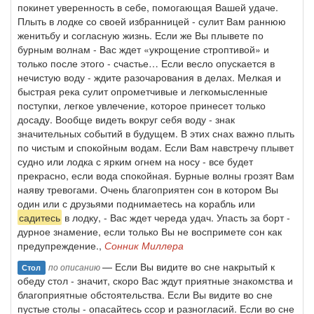
покинет уверенность в себе, помогающая Вашей удаче.
Плыть в лодке со своей избранницей - сулит Вам раннюю
женитьбу и согласную жизнь. Если же Вы плывете по
бурным волнам - Вас ждет «укрощение строптивой» и
только после этого - счастье… Если весло опускается в
нечистую воду - ждите разочарования в делах. Мелкая и
быстрая река сулит опрометчивые и легкомысленные
поступки, легкое увлечение, которое принесет только
досаду. Вообще видеть вокруг себя воду - знак
значительных событий в будущем. В этих снах важно плыть
по чистым и спокойным водам. Если Вам навстречу плывет
судно или лодка с ярким огнем на носу - все будет
прекрасно, если вода спокойная. Бурные волны грозят Вам
наяву тревогами. Очень благоприятен сон в котором Вы
один или с друзьями поднимаетесь на корабль или
садитесь
в лодку, - Вас ждет череда удач. Упасть за борт -
дурное знамение, если только Вы не воспримете сон как
предупреждение.,
Сонник Миллера
— Если Вы видите во сне накрытый к
по описанию
Стол
обеду стол - значит, скоро Вас ждут приятные знакомства и
благоприятные обстоятельства. Если Вы видите во сне
пустые столы - опасайтесь ссор и разногласий. Если во сне