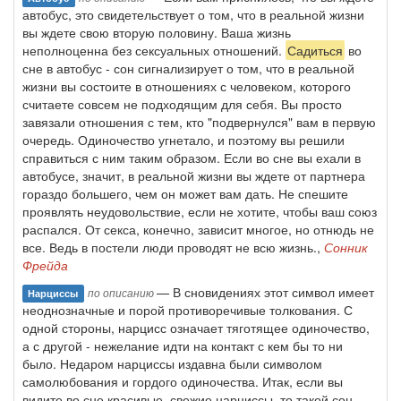
автобус, это свидетельствует о том, что в реальной жизни
вы ждете свою вторую половину. Ваша жизнь
неполноценна без сексуальных отношений.
Садиться
во
сне в автобус - сон сигнализирует о том, что в реальной
жизни вы состоите в отношениях с человеком, которого
считаете совсем не подходящим для себя. Вы просто
завязали отношения с тем, кто "подвернулся" вам в первую
очередь. Одиночество угнетало, и поэтому вы решили
справиться с ним таким образом. Если во сне вы ехали в
автобусе, значит, в реальной жизни вы ждете от партнера
гораздо большего, чем он может вам дать. Не спешите
проявлять неудовольствие, если не хотите, чтобы ваш союз
распался. От секса, конечно, зависит многое, но отнюдь не
все. Ведь в постели люди проводят не всю жизнь.,
Сонник
Фрейда
— В сновидениях этот символ имеет
по описанию
Нарциссы
неоднозначные и порой противоречивые толкования. С
одной стороны, нарцисс означает тяготящее одиночество,
а с другой - нежелание идти на контакт с кем бы то ни
было. Недаром нарциссы издавна были символом
самолюбования и гордого одиночества. Итак, если вы
видите во сне красивые, свежие нарциссы, то такой сон