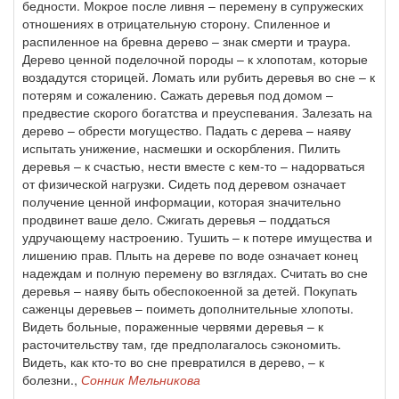
бедности. Мокрое после ливня – перемену в супружеских
отношениях в отрицательную сторону. Спиленное и
распиленное на бревна дерево – знак смерти и траура.
Дерево ценной поделочной породы – к хлопотам, которые
воздадутся сторицей. Ломать или рубить деревья во сне – к
потерям и сожалению. Сажать деревья под домом –
предвестие скорого богатства и преуспевания. Залезать на
дерево – обрести могущество. Падать с дерева – наяву
испытать унижение, насмешки и оскорбления. Пилить
деревья – к счастью, нести вместе с кем-то – надорваться
от физической нагрузки. Сидеть под деревом означает
получение ценной информации, которая значительно
продвинет ваше дело. Сжигать деревья – поддаться
удручающему настроению. Тушить – к потере имущества и
лишению прав. Плыть на дереве по воде означает конец
надеждам и полную перемену во взглядах. Считать во сне
деревья – наяву быть обеспокоенной за детей. Покупать
саженцы деревьев – поиметь дополнительные хлопоты.
Видеть больные, пораженные червями деревья – к
расточительству там, где предполагалось сэкономить.
Видеть, как кто-то во сне превратился в дерево, – к
болезни.,
Сонник Мельникова