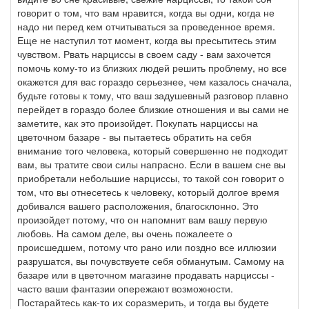
говорит о том, что вам нравится, когда вы одни, когда не
надо ни перед кем отчитываться за проведенное время.
Еще не наступил тот момент, когда вы пресытитесь этим
чувством. Рвать нарциссы в своем саду - вам захочется
помочь кому-то из близких людей решить проблему, но все
окажется для вас гораздо серьезнее, чем казалось сначала,
будьте готовы к тому, что ваш задушевный разговор плавно
перейдет в гораздо более близкие отношения и вы сами не
заметите, как это произойдет. Покупать нарциссы на
цветочном базаре - вы пытаетесь обратить на себя
внимание того человека, который совершенно не подходит
вам, вы тратите свои силы напрасно. Если в вашем сне вы
приобретали небольшие нарциссы, то такой сон говорит о
том, что вы отнесетесь к человеку, который долгое время
добивался вашего расположения, благосклонно. Это
произойдет потому, что он напомнит вам вашу первую
любовь. На самом деле, вы очень пожалеете о
происшедшем, потому что рано или поздно все иллюзии
разрушатся, вы почувствуете себя обманутым. Самому на
базаре или в цветочном магазине продавать нарциссы -
часто ваши фантазии опережают возможности.
Постарайтесь как-то их соразмерить, и тогда вы будете