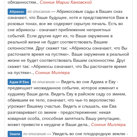
обязанностям.,
Сонник Марии Кановской
— Абрикосовые сады в Ваших снах
по описанию
Абрикос
означают, что Ваше будущее, хотя и представляется Вам в
розовых тонах, все же содержит скрытую печаль. Есть во
сне абрикосы - означает приближение неприятных
событий. Если другие едят их, то Ваше окружение в
реальной жизни не будет соответствовать Вашим
склонностям. Друг скажет так: «Абрикосы означают, что Вы
расточаете время на пустяки». Ваше окружение в реальной
жизни не будет соответствовать Вашим склонностям. Друг
скажет так: «Абрикосы означают, что Вы расточаете время
на пустяки».,
Сонник Миллера
— Видеть во сне Адама и Еву -
по описанию
Адам И Ева
предвещает неожиданное событие, которое изменит к
худшему Ваши дела. Видеть Еву в райском саду со змием,
обвившим ее тело, означает, что чье-то вероломство
угрожает Вашему счастью. Видеть и слышать, как Ева
разговаривает со змием - предостережение: некая
коварная особа, способная запятнать Вашу репутацию,
может привести к неудаче и Ваши дела.,
Сонник Миллера
— Увидеть во сне плодородную землю -
по описанию
Земля