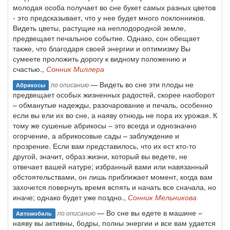
молодая особа получает во сне букет самых разных цветов
- это предсказывает, что у нее будет много поклонников.
Видеть цветы, растущие на неплодородной земле,
предвещает печальное событие. Однако, сон обещает
также, что благодаря своей энергии и оптимизму Вы
сумеете проложить дорогу к видному положению и
счастью.,
Сонник Миллера
— Видеть во сне эти плоды не
по описанию
Абрикосы
предвещает особых жизненных радостей, скорее наоборот
– обманутые надежды, разочарование и печаль, особенно
если вы ели их во сне, а наяву отнюдь не пора их урожая. К
тому же сушеные абрикосы – это всегда и однозначно
огорчение, а абрикосовые сады – заблуждение и
прозрение. Если вам представилось, что их ест кто-то
другой, значит, образ жизни, который вы ведете, не
отвечает вашей натуре; избранный вами или навязанный
обстоятельствами, он лишь приближает момент, когда вам
захочется повернуть время вспять и начать все сначала, но
иначе; однако будет уже поздно.,
Сонник Мельникова
— Во сне вы едете в машине –
по описанию
Автомобиль
наяву вы активны, бодры, полны энергии и все вам удается