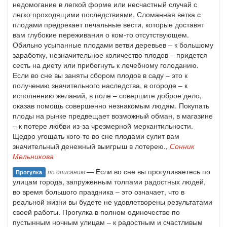
недомогание в легкой форме или несчастный случай с
легко проходящими последствиями. Сломанная ветка с
плодами предрекает печальные вести, которые доставят
вам глубокие переживания о ком-то отсутствующем.
Обильно усыпанные плодами ветви деревьев – к большому
заработку, незначительное количество плодов – придется
сесть на диету или прибегнуть к лечебному голоданию.
Если во сне вы заняты сбором плодов в саду – это к
получению значительного наследства, в огороде – к
исполнению желаний, в поле – совершите доброе дело,
оказав помощь совершенно незнакомым людям. Покупать
плоды на рынке предвещает возможный обман, в магазине
– к потере любви из-за чрезмерной меркантильности.
Щедро угощать кого-то во сне плодами сулит вам
значительный денежный выигрыш в лотерею.,
Сонник
Мельникова
— Если во сне вы прогуливаетесь по
по описанию
Прогулка
улицам города, запруженным толпами радостных людей,
во время большого праздника – это означает, что в
реальной жизни вы будете не удовлетворены результатами
своей работы. Прогулка в полном одиночестве по
пустынным ночным улицам – к радостным и счастливым