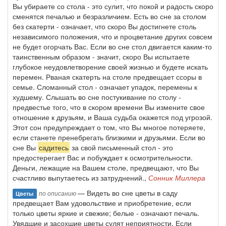
Вы убираете со стола - это сулит, что покой и радость скоро
сменятся печалью и безразличием. Есть во сне за столом
без скатерти - означает, что скоро Вы достигнете столь
независимого положения, что и процветание других совсем
не будет огорчать Вас. Если во сне стол двигается каким-то
таинственным образом - значит, скоро Вы испытаете
глубокое неудовлетворение своей жизнью и будете искать
перемен. Рваная скатерть на столе предвещает ссоры в
семье. Сломанный стол - означает упадок, перемены к
худшему. Слышать во сне постукивание по столу -
предвестье того, что в скором времени Вы измените свое
отношение к друзьям, и Ваша судьба окажется под угрозой.
Этот сон предупреждает о том, что Вы многое потеряете,
если станете пренебрегать близкими и друзьями. Если во
сне Вы
садитесь
за свой письменный стол - это
предостерегает Вас и побуждает к осмотрительности.
Деньги, лежащие на Вашем столе, предвещают, что Вы
счастливо выпутаетесь из затруднений.,
Сонник Миллера
— Видеть во сне цветы в саду
по описанию
Цветы
предвещает Вам удовольствие и приобретение, если
только цветы яркие и свежие; белые - означают печаль.
Увядшие и засохшие цветы сулят неприятности. Если