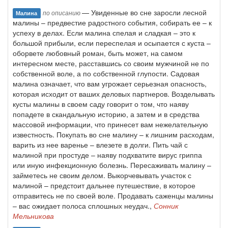
— Увиденные во сне заросли лесной
по описанию
Малина
малины – предвестие радостного события, собирать ее – к
успеху в делах. Если малина спелая и сладкая – это к
большой прибыли, если переспелая и осыпается с куста –
оборвете любовный роман, быть может, на самом
интересном месте, расставшись со своим мужчиной не по
собственной воле, а по собственной глупости. Садовая
малина означает, что вам угрожает серьезная опасность,
которая исходит от ваших деловых партнеров. Возделывать
кусты малины в своем саду говорит о том, что наяву
попадете в скандальную историю, а затем и в средства
массовой информации, что принесет вам нежелательную
известность. Покупать во сне малину – к лишним расходам,
варить из нее варенье – влезете в долги. Пить чай с
малиной при простуде – наяву подхватите вирус гриппа
или иную инфекционную болезнь. Пересаживать малину –
займетесь не своим делом. Выкорчевывать участок с
малиной – предстоит дальнее путешествие, в которое
отправитесь не по своей воле. Продавать саженцы малины
– вас ожидает полоса сплошных неудач.,
Сонник
Мельникова