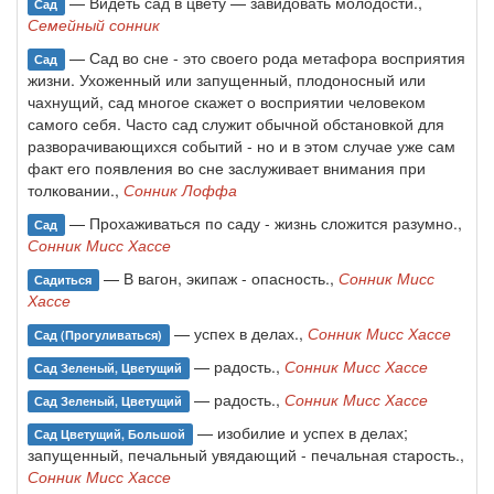
— Видеть сад в цвету — завидовать молодости.,
Сад
Семейный сонник
— Сад во сне - это своего рода метафора восприятия
Сад
жизни. Ухоженный или запущенный, плодоносный или
чахнущий, сад многое скажет о восприятии человеком
самого себя. Часто сад служит обычной обстановкой для
разворачивающихся событий - но и в этом случае уже сам
факт его появления во сне заслуживает внимания при
толковании.,
Сонник Лоффа
— Прохаживаться по саду - жизнь сложится разумно.,
Сад
Сонник Мисс Хассе
— В вагон, экипаж - опасность.,
Сонник Мисс
Садиться
Хассе
— успех в делах.,
Сонник Мисс Хассе
Сад (прогуливаться)
— радость.,
Сонник Мисс Хассе
Сад Зеленый, Цветущий
— радость.,
Сонник Мисс Хассе
Сад Зеленый, Цветущий
— изобилие и успех в делах;
Сад Цветущий, Большой
запущенный, печальный увядающий - печальная старость.,
Сонник Мисс Хассе