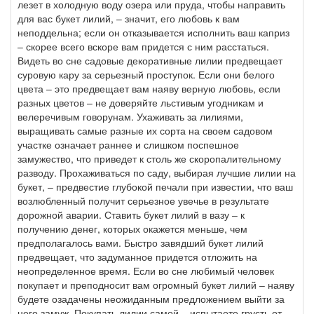
лезет в холодную воду озера или пруда, чтобы направить
для вас букет лилий, – значит, его любовь к вам
неподдельна; если он отказывается исполнить ваш каприз
– скорее всего вскоре вам придется с ним расстаться.
Видеть во сне садовые декоративные лилии предвещает
суровую кару за серьезный проступок. Если они белого
цвета – это предвещает вам наяву верную любовь, если
разных цветов – не доверяйте льстивым угодникам и
велеречивым говорунам. Ухаживать за лилиями,
выращивать самые разные их сорта на своем садовом
участке означает раннее и слишком поспешное
замужество, что приведет к столь же скоропалительному
разводу. Прохаживаться по саду, выбирая лучшие лилии на
букет, – предвестие глубокой печали при известии, что ваш
возлюбленный получит серьезное увечье в результате
дорожной аварии. Ставить букет лилий в вазу – к
получению денег, которых окажется меньше, чем
предполагалось вами. Быстро завядший букет лилий
предвещает, что задуманное придется отложить на
неопределенное время. Если во сне любимый человек
покупает и преподносит вам огромный букет лилий – наяву
будете озадачены неожиданным предложением выйти за
него замуж. Покупать лилии самой – испытаете грусть от