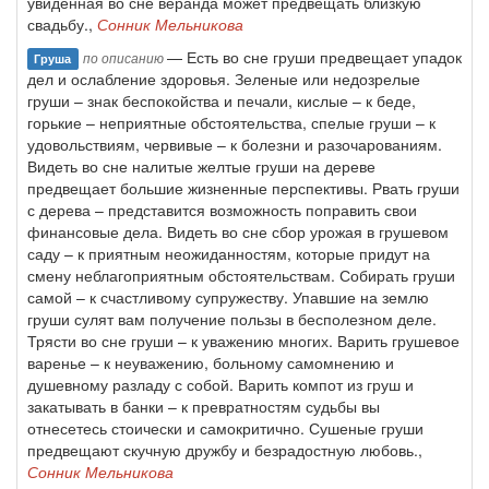
увиденная во сне веранда может предвещать близкую
свадьбу.,
Сонник Мельникова
— Есть во сне груши предвещает упадок
по описанию
Груша
дел и ослабление здоровья. Зеленые или недозрелые
груши – знак беспокойства и печали, кислые – к беде,
горькие – неприятные обстоятельства, спелые груши – к
удовольствиям, червивые – к болезни и разочарованиям.
Видеть во сне налитые желтые груши на дереве
предвещает большие жизненные перспективы. Рвать груши
с дерева – представится возможность поправить свои
финансовые дела. Видеть во сне сбор урожая в грушевом
саду – к приятным неожиданностям, которые придут на
смену неблагоприятным обстоятельствам. Собирать груши
самой – к счастливому супружеству. Упавшие на землю
груши сулят вам получение пользы в бесполезном деле.
Трясти во сне груши – к уважению многих. Варить грушевое
варенье – к неуважению, больному самомнению и
душевному разладу с собой. Варить компот из груш и
закатывать в банки – к превратностям судьбы вы
отнесетесь стоически и самокритично. Сушеные груши
предвещают скучную дружбу и безрадостную любовь.,
Сонник Мельникова