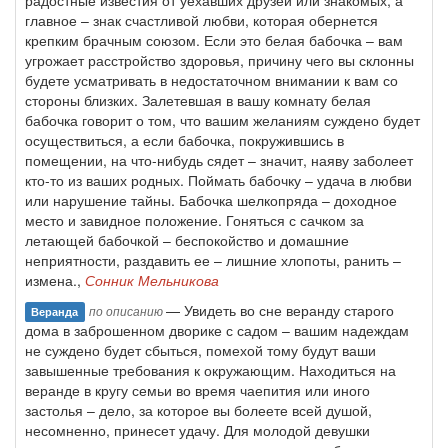
радостные известия от уехавших друзей или знакомых, а
главное – знак счастливой любви, которая обернется
крепким брачным союзом. Если это белая бабочка – вам
угрожает расстройство здоровья, причину чего вы склонны
будете усматривать в недостаточном внимании к вам со
стороны близких. Залетевшая в вашу комнату белая
бабочка говорит о том, что вашим желаниям суждено будет
осуществиться, а если бабочка, покружившись в
помещении, на что-нибудь сядет – значит, наяву заболеет
кто-то из ваших родных. Поймать бабочку – удача в любви
или нарушение тайны. Бабочка шелкопряда – доходное
место и завидное положение. Гоняться с сачком за
летающей бабочкой – беспокойство и домашние
неприятности, раздавить ее – лишние хлопоты, ранить –
измена.,
Сонник Мельникова
— Увидеть во сне веранду старого
по описанию
Веранда
дома в заброшенном дворике с садом – вашим надеждам
не суждено будет сбыться, помехой тому будут ваши
завышенные требования к окружающим. Находиться на
веранде в кругу семьи во время чаепития или иного
застолья – дело, за которое вы болеете всей душой,
несомненно, принесет удачу. Для молодой девушки