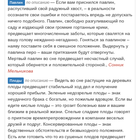
— Если вам приснился павлин,
по описанию
Павлин
распустивший свой радужный хвост, – в реальности
осознаете свои ошибки и постараетесь впредь не допускать
ничего подобного. Павлин, свободно разгуливающий по
саду и издающий свои громкие гортанные крики,
предвещает многочисленные заботы, которые свалятся на
вашу голову нежданно-негаданно. Гоняться за павлином –
наяву поставите себя в смешное положение. Выдернуть у
павлина перо – ваши притязания будут отвергнуты.
Мертвый павлин во сне предвещает несчастный случай,
который обернется и положительной стороной.,
Сонник
Мельникова
— Видеть во сне растущие на деревьях
по описанию
Плоды
плоды предвещает стабильный ход дел и получение
хорошей прибыли. Зеленые недозрелые плоды – знак
неудачного брака с богатым, но пожилым вдовцом. Если вы
едите кислые плоды – это грозит болезнью вам и вашим
близким в реальной жизни. Спелые сладкие плоды говорят
о приятном времяпрепровождении в компании веселых
друзей и подруг. Консервированные плоды – знак
бедственных обстоятельств и безвыходного положения.
Есть или готовить что-то из сушеных плодов предвещает