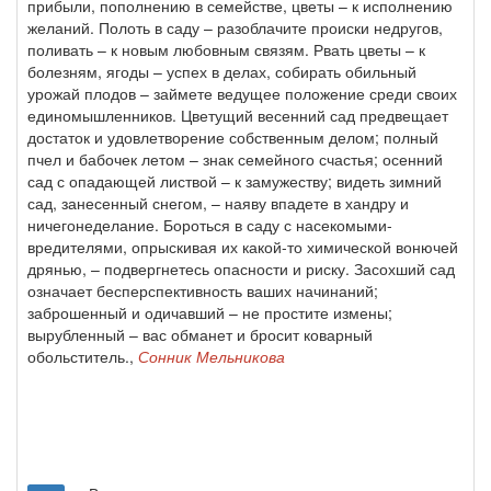
прибыли, пополнению в семействе, цветы – к исполнению
желаний. Полоть в саду – разоблачите происки недругов,
поливать – к новым любовным связям. Рвать цветы – к
болезням, ягоды – успех в делах, собирать обильный
урожай плодов – займете ведущее положение среди своих
единомышленников. Цветущий весенний сад предвещает
достаток и удовлетворение собственным делом; полный
пчел и бабочек летом – знак семейного счастья; осенний
сад с опадающей листвой – к замужеству; видеть зимний
сад, занесенный снегом, – наяву впадете в хандру и
ничегонеделание. Бороться в саду с насекомыми-
вредителями, опрыскивая их какой-то химической вонючей
дрянью, – подвергнетесь опасности и риску. Засохший сад
означает бесперспективность ваших начинаний;
заброшенный и одичавший – не простите измены;
вырубленный – вас обманет и бросит коварный
обольститель.,
Сонник Мельникова