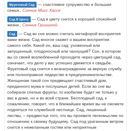
— счастливое супружество и большая
Фруктовый Сад
семья.,
Сонник Мисс Хассе
— Сад в цвету снится к хорошей спокойной
Сад В Цвету
жизни.,
Сонник Гришиной
— Сад во сне можно считать метафорой восприятия
Сад
вами жизни. Сад многое скажет о вашем восприятии
самого себя. Какой он, ваш сад: ухоженный или
запущенный, плодоносный или чахнущий? Сон, в котором
вы со своей возлюбленной проходите через цветущий сад,
означает, что дело у вас успешно движется к свадьбе.
Фруктовый сад снится к вознаграждению за верную службу
или полноправное лидерство в предпринимательстве.
Женщинам такой сон предвещает счастливый дом,
преданного мужа и послушных детей. Если во сне вы
собирали спелые фрукты, то изобилие будет не только у
вас в доме, но и во всей стране. Бесплодный сад, к
сожалению, говорит, что в ближайшее время вы не сможете
подняться по служебной лестнице. Сад, лишенный
листвы, – предвестье того, что вы проявите легкомыслие по
отношению к своему будущему. Сад под ураганным ветром
снится к нежеланным гостям или неприятным