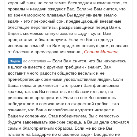
хороший знак; но если земля бесплодная и каменистая, то
провалы и неудачи ожидают Вас. Если же Вам снится, что
во время морского плаванья Вы вдруг увидели землю
вдали - это прекрасный сон, предвещающий внезапные
блестящие перспективы, раскрывающиеся перед Вами.
Видеть свежевскопанную землю в саду - сулит Вам
процветание и благополучие. Если же Ваша одежда
испачкана землей, то Вам придется покинуть дом, спасаясь
от болезни и преследования закона.,
Сонник Миллера
— Если Вам снится, что Вы находитесь
по описанию
Лодка
в шлюпке вместе с другими гребцами - значит, Вам
доставит много радости общество веселых и не
пренебрегающих земными удовольствиями людей. Если
Ваша лодка опрокинется - это грозит Вам финансовым
крахом, так как Вы ввяжетесь в соблазнительное, но
рискованное предприятие. Если во сне Вы окажетесь
победителем в состязаниях по скоростной гребле - это
означает, что Ваша возлюбленная утратит интерес к
Вашему сопернику. Став победителем, Вы с легкостью
будете завоевывать женские сердца, а Ваши дела сложатся
самым благоприятным образом. Если же во сне Вы
плывете на байдарке по спокойной воде - Вас долго не