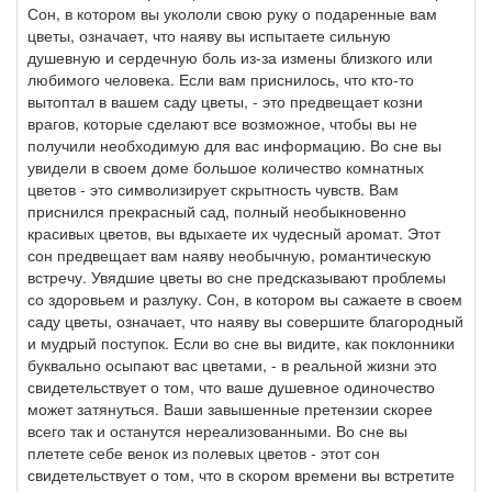
Сон, в котором вы укололи свою руку о подаренные вам
цветы, означает, что наяву вы испытаете сильную
душевную и сердечную боль из-за измены близкого или
любимого человека. Если вам приснилось, что кто-то
вытоптал в вашем саду цветы, - это предвещает козни
врагов, которые сделают все возможное, чтобы вы не
получили необходимую для вас информацию. Во сне вы
увидели в своем доме большое количество комнатных
цветов - это символизирует скрытность чувств. Вам
приснился прекрасный сад, полный необыкновенно
красивых цветов, вы вдыхаете их чудесный аромат. Этот
сон предвещает вам наяву необычную, романтическую
встречу. Увядшие цветы во сне предсказывают проблемы
со здоровьем и разлуку. Сон, в котором вы сажаете в своем
саду цветы, означает, что наяву вы совершите благородный
и мудрый поступок. Если во сне вы видите, как поклонники
буквально осыпают вас цветами, - в реальной жизни это
свидетельствует о том, что ваше душевное одиночество
может затянуться. Ваши завышенные претензии скорее
всего так и останутся нереализованными. Во сне вы
плетете себе венок из полевых цветов - этот сон
свидетельствует о том, что в скором времени вы встретите