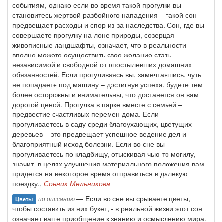
событиям, однако если во время такой прогулки вы
становитесь жертвой разбойного нападения – такой сон
предвещает расходы и спор из-за наследства. Сон, где вы
совершаете прогулку на лоне природы, созерцая
живописные ландшафты, означает, что в реальности
вполне можете осуществить свое желание стать
независимой и свободной от опостылевших домашних
обязанностей. Если прогуливаясь вы, замечтавшись, чуть
не попадаете под машину – достигнув успеха, будете тем
более осторожны и внимательны, что достанется он вам
дорогой ценой. Прогулка в парке вместе с семьей –
предвестие счастливых перемен дома. Если
прогуливаетесь в саду среди благоухающих, цветущих
деревьев – это предвещает успешное ведение дел и
благоприятный исход болезни. Если во сне вы
прогуливаетесь по кладбищу, отыскивая чью-то могилу, –
значит, в целях улучшения материального положения вам
придется на некоторое время отправиться в далекую
поездку.,
Сонник Мельникова
— Если во сне вы срываете цветы,
по описанию
Цветы
чтобы составить из них букет, - в реальной жизни этот сон
означает ваше приобщение к знанию и осмыслению мира.