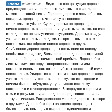
— Видеть во сне цветущие деревья
по описанию
Деревья
предвещает наступление, пожалуй, самого счастливого
момента в вашей жизни. Горящее дерево в лесу, объятом
пожаром, предвещает, что наяву вы понесете
значительные убытки. Сухие деревья не предвещают
ничего хорошего, вас перестанут уважать за то, что, на ваш
взгляд, вовсе не заслуживает осуждения. Деревья в саду,
увешанные спелыми плодами, говорят о том, что вам
посчастливится обрести нового хорошего друга.
Срубленное дерево предвещает сожаление по поводу
несбывшихся надежд. Большое старое дерево с огромной
кроной – обещание значительной прибыли. Деревья без
листвы в зимнюю пору, запорошенные снегом или
покрытые инеем – знак того, что убыток понесенный вами,
невосполним. Увидеть во сне экзотические деревья в ходе
увлекательного путешествия – к тому, что все горести и
печали быстро забудутся, уступив место веселому
настроению и жизнерадостности. Вывернутое с корнем из
земли в результате урагана дерево предвещает печаль,
тоску и отчаяние. Расщепленное молнией дерево – к ссоре
с друзьями. Дерево без коры на стволе предвещает
болезненную, немощную старость в одиночестве и