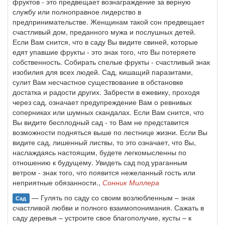
фруктов - это предвещает вознаграждение за верную
службу или полноправное лидерство в
предпринимательстве. Женщинам такой сон предвещает
счастливый дом, преданного мужа и послушных детей.
Если Вам снится, что в саду Вы видите свиней, которые
едят упавшие фрукты - это знак того, что Вы потеряете
собственность. Собирать спелые фрукты - счастливый знак
изобилия для всех людей. Сад, кишащий паразитами,
сулит Вам несчастное существование в обстановке
достатка и радости других. Забрести в ежевику, проходя
через сад, означает предупреждение Вам о ревнивых
соперниках или шумных скандалах. Если Вам снится, что
Вы видите бесплодный сад - то Вам не представится
возможности подняться выше по лестнице жизни. Если Вы
видите сад, лишенный листвы, то это означает, что Вы,
наслаждаясь настоящим, будете легкомысленны по
отношению к будущему. Увидеть сад под ураганным
ветром - знак того, что появится нежеланный гость или
неприятные обязанности.,
Сонник Миллера
— Гулять по саду со своим возлюбленным – знак
Сад
счастливой любви и полного взаимопонимания. Сажать в
саду деревья – устроите свое благополучие, кусты – к