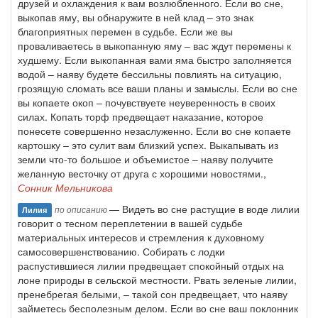
друзей и охлаждения к вам возлюбленного. Если во сне,
выкопав яму, вы обнаружите в ней клад – это знак
благоприятных перемен в судьбе. Если же вы
проваливаетесь в выкопанную яму – вас ждут перемены к
худшему. Если выкопанная вами яма быстро заполняется
водой – наяву будете бессильны повлиять на ситуацию,
грозящую сломать все ваши планы и замыслы. Если во сне
вы копаете окоп – почувствуете неуверенность в своих
силах. Копать торф предвещает наказание, которое
понесете совершенно незаслуженно. Если во сне копаете
картошку – это сулит вам близкий успех. Выкапывать из
земли что-то большое и объемистое – наяву получите
желанную весточку от друга с хорошими новостями.,
Сонник Мельникова
— Видеть во сне растущие в воде лилии
по описанию
Лилия
говорит о тесном переплетении в вашей судьбе
материальных интересов и стремления к духовному
самосовершенствованию. Собирать с лодки
распустившиеся лилии предвещает спокойный отдых на
лоне природы в сельской местности. Рвать зеленые лилии,
пренебрегая белыми, – такой сон предвещает, что наяву
займетесь бесполезным делом. Если во сне ваш поклонник