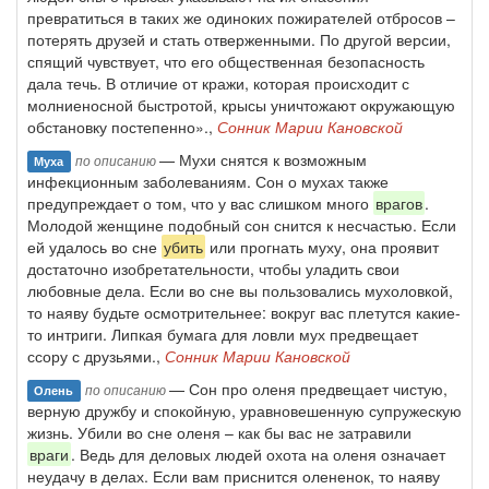
превратиться в таких же одиноких пожирателей отбросов –
потерять друзей и стать отверженными. По другой версии,
спящий чувствует, что его общественная безопасность
дала течь. В отличие от кражи, которая происходит с
молниеносной быстротой, крысы уничтожают окружающую
обстановку постепенно».,
Сонник Марии Кановской
— Мухи снятся к возможным
по описанию
Муха
инфекционным заболеваниям. Сон о мухах также
предупреждает о том, что у вас слишком много
врагов
.
Молодой женщине подобный сон снится к несчастью. Если
ей удалось во сне
убить
или прогнать муху, она проявит
достаточно изобретательности, чтобы уладить свои
любовные дела. Если во сне вы пользовались мухоловкой,
то наяву будьте осмотрительнее: вокруг вас плетутся какие-
то интриги. Липкая бумага для ловли мух предвещает
ссору с друзьями.,
Сонник Марии Кановской
— Сон про оленя предвещает чистую,
по описанию
Олень
верную дружбу и спокойную, уравновешенную супружескую
жизнь. Убили во сне оленя – как бы вас не затравили
враги
. Ведь для деловых людей охота на оленя означает
неудачу в делах. Если вам приснится олененок, то наяву