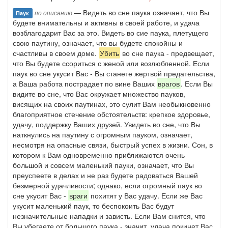
— Видеть во сне паука означает, что Вы
по описанию
Паук
будете внимательны и активны в своей работе, и удача
возблагодарит Вас за это. Видеть во сие паука, плетущего
свою паутину, означает, что вы будете спокойны и
счастливы в своем доме.
Убить
во сне паука - предвещает,
что Вы будете ссориться с женой или возлюбленной. Если
паук во сне укусит Вас - Вы станете жертвой предательства,
а Ваша работа пострадает по вине Ваших
врагов
. Если Вы
видите во сне, что Вас окружает множество пауков,
висящих на своих паутинах, это сулит Вам необыкновенно
благоприятное стечение обстоятельств: крепкое здоровье,
удачу, поддержку Ваших друзей. Увидеть во сне, что Вы
наткнулись на паутину с огромным пауком, означает,
несмотря на опасные связи, быстрый успех в жизни. Сон, в
котором к Вам одновременно приближаются очень
большой и совсем маленький пауки, означает, что Вы
преуспеете в делах и не раз будете радоваться Вашей
безмерной удачливости; однако, если огромный паук во
сне укусит Вас -
враги
похитят у Вас удачу. Если же Вас
укусит маленький паук, то беспокоить Вас будут
незначительные нападки и зависть. Если Вам снится, что
Вы убегаете от большого паука - значит, удача покинет Вас