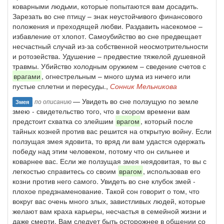
коварными людьми, которые попытаются вам досадить.
Зарезать во сне птицу – знак неустойчивого финансового
положения и преходящей любви. Раздавить насекомое –
избавление от хлопот. Самоубийство во сне предвещает
несчастный случай из-за собственной неосмотрительности
и ротозейства. Удушение – предвестие тяжелой душевной
травмы. Убийство холодным оружием – сведение счетов с
врагами
, огнестрельным – много шума из ничего или
пустые сплетни и пересуды.,
Сонник Мельникова
— Увидеть во сне ползущую по земле
по описанию
Змея
змею - свидетельство того, что в скором времени вам
предстоит схватка со злейшим
врагом
, который после
тайных козней против вас решится на открытую войну. Если
ползущая змея ядовита, то вряд ли вам удастся одержать
победу над этим человеком, потому что он сильнее и
коварнее вас. Если же ползущая змея неядовитая, то вы с
легкостью справитесь со своим
врагом
, использовав его
козни против него самого. Увидеть во сне клубок змей -
плохое предзнаменование. Такой сон говорит о том, что
вокруг вас очень много злых, завистливых людей, которые
желают вам краха карьеры, несчастья в семейной жизни и
даже смерти. Вам следует быть осторожнее в общении со