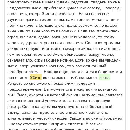
преодолеть случившиеся с вами бедствия. Увидели во сне
неядовитую змею, приближающуюся к человеку, – впереди
опасность, которой можно избежать. Если вас во сне
укусила ядовитая змея, то вы, сами того не желая, станете
причиной очень большого скандала, возможно, по вашей
вине или по вине кого-то из близких. Если вам приснилась
огромная змея, сдавливающая шею человека, то этому
человеку угрожает реальная опасность. Сон, в котором вы
увидели черную, гигантских размеров змею, означает ни с
чем не сравнимое зло. Змея, обвившаяся вокруг жезла,
означает зло, скрывающее истину. Если во сне вы увидели
змею, свернувшуюся кольцом, то у вас есть тайный
недоброжелатель. Нападающая змея снится к бедствиям и
лишениям.
Убить
во сне змею – избавиться от
врага
.
Увидеть во сне змею с несколькими головами –
предостережение. Вы можете стать жертвой чудовищной
лжи. Змея, очертания которой скрыты за туманом, является
символом ядерной угрозы и может означать ядерную
ракету. Сон, в котором вы чувствуете на себе змеиный
взгляд, означает пристальное внимание к вам очень
влиятельных и жестоких людей. Увидеть во сне клубок змей
– наяву стать жертвой интриг и сплетен. А вот как
трактовала сны о змеях болгарская прорицательница