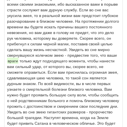
всеми своими знакомыми, ибо высказанное вами в порыве
страсти сослужит вам дурную службу. Если во сне вас
укусила змея, то в реальной жизни вам предстоит глубокое
разочарование в близком человеке. На протяжении долгого
времени вы будете искать причины вашего постоянного
невезения, но вам даже в голову не придет, что это дело
рук человека, которому вы доверяете. Скорее всего, он
прибегнул к силам черной магии, поставив своей целью
сделать вашу жизнь несчастной. Увидеть во сне мирно
свернувшуюся колечком змею - предвестие того, что ваши
враги
только ждут подходящего момента, чтобы нанести
вам сильный удар, от которого вы, скорее всего, не
сможете оправиться. Если вам приснилась огромная змея,
сдавливающая шею человека, то такой сон является
дурным знаком. По всей видимости, вы в числе первых
узнаете о смертельной болезни близкого человека. Вам
нужно будет проявить большую силу воли, чтобы сообщить
о ней родственникам больного и помочь близкому человеку
прожить с достоинством и смирением свои последние дни.
Увидеть во сне змею гигантских размеров - пророчество
большой трагедии. Наступят времена, когда на Земле
будет привить Сатана в человеческом обличье. Это будет