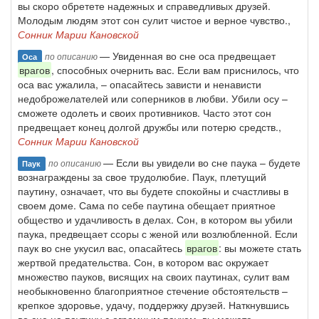
вы скоро обретете надежных и справедливых друзей.
Молодым людям этот сон сулит чистое и верное чувство.,
Сонник Марии Кановской
— Увиденная во сне оса предвещает
по описанию
Оса
врагов
, способных очернить вас. Если вам приснилось, что
оса вас ужалила, – опасайтесь зависти и ненависти
недоброжелателей или соперников в любви. Убили осу –
сможете одолеть и своих противников. Часто этот сон
предвещает конец долгой дружбы или потерю средств.,
Сонник Марии Кановской
— Если вы увидели во сне паука – будете
по описанию
Паук
вознаграждены за свое трудолюбие. Паук, плетущий
паутину, означает, что вы будете спокойны и счастливы в
своем доме. Сама по себе паутина обещает приятное
общество и удачливость в делах. Сон, в котором вы убили
паука, предвещает ссоры с женой или возлюбленной. Если
паук во сне укусил вас, опасайтесь
врагов
: вы можете стать
жертвой предательства. Сон, в котором вас окружает
множество пауков, висящих на своих паутинах, сулит вам
необыкновенно благоприятное стечение обстоятельств –
крепкое здоровье, удачу, поддержку друзей. Наткнувшись