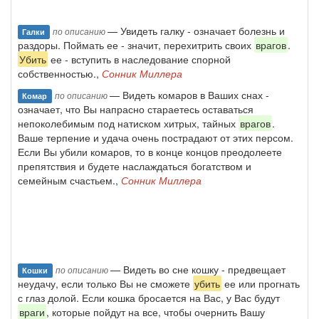
— Увидеть галку - означает болезнь и
по описанию
Галки
раздоры. Поймать ее - значит, перехитрить своих
врагов
.
Убить
ее - вступить в наследование спорной
собственностью.,
Сонник Миллера
— Видеть комаров в Ваших снах -
по описанию
Комар
означает, что Вы напрасно стараетесь оставаться
непоколебимым под натиском хитрых, тайных
врагов
.
Ваше терпение и удача очень пострадают от этих персом.
Если Вы убили комаров, то в конце концов преодолеете
препятствия и будете наслаждаться богатством и
семейным счастьем.,
Сонник Миллера
— Видеть во сне кошку - предвещает
по описанию
Кошки
неудачу, если только Вы не сможете
убить
ее или прогнать
с глаз долой. Если кошка бросается на Вас, у Вас будут
враги
, которые пойдут на все, чтобы очернить Вашу