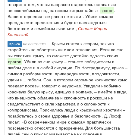
говорит о том, что вы напрасно стараетесь оставаться
непоколебимым под натиском хитрых тайных
врагов
.
Вашего терпения все равно не хватит. Убили комара –
преодолеете препятствия и будете наслаждаться
богатством и семейным счастьем.,
Сонник Марии
Кановской
— Крысы снятся к ссорам, так что
по описанию
Крыса
старайтесь не обострять ни с кем отношения. Если во сне
вы схватили крысу, то сможете достойно одолеть своих
врагов
. Убили во сне крысу – станете победителем в
любом деле и в любой ситуации. По Нострадамусу, крыса –
символ разборчивости, привередливости, плодовитости,
удачи и... гибели. Сон, в котором огромное количество крыс
поедает посевы, говорит о неурожае. Увидели необычно
красивую белую крысу, едущую в экипаже, – имейте в виду,
что внешность обманчива и склонность к роскоши не
свидетельствует о силе характера и о склонности к
компромиссам. Приснились люди с крысиными хвостами –
позаботьтесь о своем здоровье и безопасности. Д. Лофф
писал: «В современном мире к крысам практически
повсеместно относятся с презрением. Для большинства
людей сны о крысах указывают на их опасения