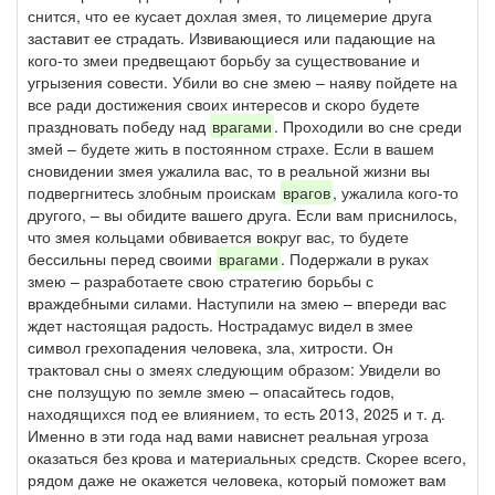
снится, что ее кусает дохлая змея, то лицемерие друга
заставит ее страдать. Извивающиеся или падающие на
кого-то змеи предвещают борьбу за существование и
угрызения совести. Убили во сне змею – наяву пойдете на
все ради достижения своих интересов и скоро будете
праздновать победу над
врагами
. Проходили во сне среди
змей – будете жить в постоянном страхе. Если в вашем
сновидении змея ужалила вас, то в реальной жизни вы
подвергнитесь злобным проискам
врагов
, ужалила кого-то
другого, – вы обидите вашего друга. Если вам приснилось,
что змея кольцами обвивается вокруг вас, то будете
бессильны перед своими
врагами
. Подержали в руках
змею – разработаете свою стратегию борьбы с
враждебными силами. Наступили на змею – впереди вас
ждет настоящая радость. Нострадамус видел в змее
символ грехопадения человека, зла, хитрости. Он
трактовал сны о змеях следующим образом: Увидели во
сне ползущую по земле змею – опасайтесь годов,
находящихся под ее влиянием, то есть 2013, 2025 и т. д.
Именно в эти года над вами нависнет реальная угроза
оказаться без крова и материальных средств. Скорее всего,
рядом даже не окажется человека, который поможет вам