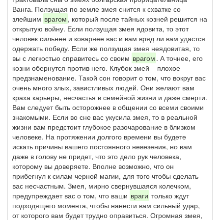
Ванга. Ползущая по земле змея снится к схватке со
злейшим
врагом
, который после тайных козней решится на
открытую войну. Если ползущая змея ядовита, то этот
человек сильнее и коварнее вас и вам вряд ли вам удастся
одержать победу. Если же ползущая змея неядовитая, то
вы с легкостью справитесь со своим
врагом
. А точнее, его
козни обернутся против него. Клубок змей – плохое
предзнаменование. Такой сон говорит о том, что вокруг вас
очень много злых, завистливых людей. Они желают вам
краха карьеры, несчастья в семейной жизни и даже смерти.
Вам следует быть осторожнее в общении со всеми своими
знакомыми. Если во сне вас укусила змея, то в реальной
жизни вам предстоит глубокое разочарование в близком
человеке. На протяжении долгого времени вы будете
искать причины вашего постоянного невезения, но вам
даже в голову не придет, что это дело рук человека,
которому вы доверяете. Вполне возможно, что он
прибегнул к силам черной магии, для того чтобы сделать
вас несчастным. Змея, мирно свернувшаяся колечком,
предупреждает вас о том, что ваши
враги
только ждут
подходящего момента, чтобы нанести вам сильный удар,
от которого вам будет трудно оправиться. Огромная змея,