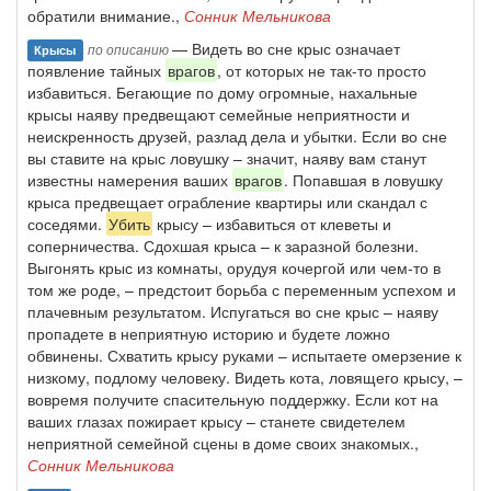
обратили внимание.,
Сонник Мельникова
— Видеть во сне крыс означает
по описанию
Крысы
появление тайных
врагов
, от которых не так-то просто
избавиться. Бегающие по дому огромные, нахальные
крысы наяву предвещают семейные неприятности и
неискренность друзей, разлад дела и убытки. Если во сне
вы ставите на крыс ловушку – значит, наяву вам станут
известны намерения ваших
врагов
. Попавшая в ловушку
крыса предвещает ограбление квартиры или скандал с
соседями.
Убить
крысу – избавиться от клеветы и
соперничества. Сдохшая крыса – к заразной болезни.
Выгонять крыс из комнаты, орудуя кочергой или чем-то в
том же роде, – предстоит борьба с переменным успехом и
плачевным результатом. Испугаться во сне крыс – наяву
пропадете в неприятную историю и будете ложно
обвинены. Схватить крысу руками – испытаете омерзение к
низкому, подлому человеку. Видеть кота, ловящего крысу, –
вовремя получите спасительную поддержку. Если кот на
ваших глазах пожирает крысу – станете свидетелем
неприятной семейной сцены в доме своих знакомых.,
Сонник Мельникова