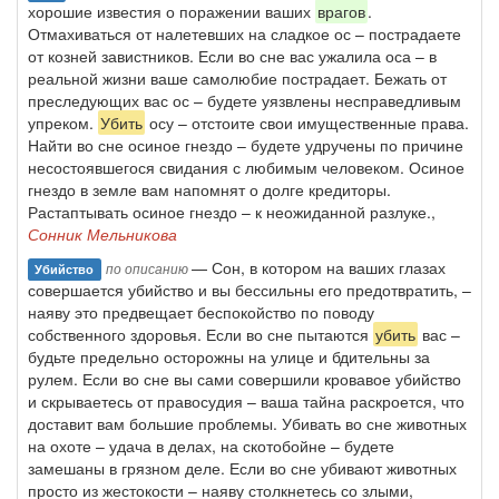
хорошие известия о поражении ваших
врагов
.
Отмахиваться от налетевших на сладкое ос – пострадаете
от козней завистников. Если во сне вас ужалила оса – в
реальной жизни ваше самолюбие пострадает. Бежать от
преследующих вас ос – будете уязвлены несправедливым
упреком.
Убить
осу – отстоите свои имущественные права.
Найти во сне осиное гнездо – будете удручены по причине
несостоявшегося свидания с любимым человеком. Осиное
гнездо в земле вам напомнят о долге кредиторы.
Растаптывать осиное гнездо – к неожиданной разлуке.,
Сонник Мельникова
— Сон, в котором на ваших глазах
по описанию
Убийство
совершается убийство и вы бессильны его предотвратить, –
наяву это предвещает беспокойство по поводу
собственного здоровья. Если во сне пытаются
убить
вас –
будьте предельно осторожны на улице и бдительны за
рулем. Если во сне вы сами совершили кровавое убийство
и скрываетесь от правосудия – ваша тайна раскроется, что
доставит вам большие проблемы. Убивать во сне животных
на охоте – удача в делах, на скотобойне – будете
замешаны в грязном деле. Если во сне убивают животных
просто из жестокости – наяву столкнетесь со злыми,