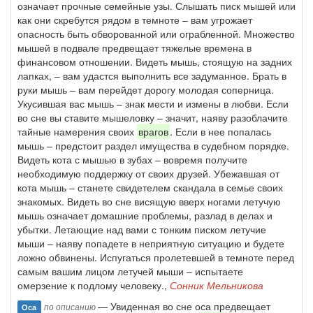
означает прочные семейные узы. Слышать писк мышей или
как они скребутся рядом в темноте – вам угрожает
опасность быть обворованной или ограбленной. Множество
мышей в подвале предвещает тяжелые времена в
финансовом отношении. Видеть мышь, стоящую на задних
лапках, – вам удастся выполнить все задуманное. Брать в
руки мышь – вам перейдет дорогу молодая соперница.
Укусившая вас мышь – знак мести и измены в любви. Если
во сне вы ставите мышеловку – значит, наяву разоблачите
тайные намерения своих
врагов
. Если в нее попалась
мышь – предстоит раздел имущества в судебном порядке.
Видеть кота с мышью в зубах – вовремя получите
необходимую поддержку от своих друзей. Убежавшая от
кота мышь – станете свидетелем скандала в семье своих
знакомых. Видеть во сне висящую вверх ногами летучую
мышь означает домашние проблемы, разлад в делах и
убытки. Летающие над вами с тонким писком летучие
мыши – наяву попадете в неприятную ситуацию и будете
ложно обвинены. Испугаться пролетевшей в темноте перед
самым вашим лицом летучей мыши – испытаете
омерзение к подлому человеку.,
Сонник Мельникова
— Увиденная во сне оса предвещает
по описанию
Оса