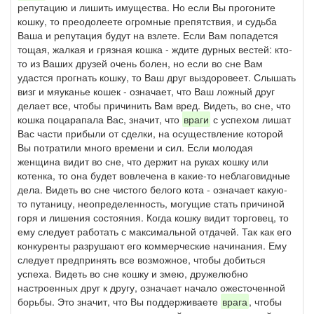
репутацию и лишить имущества. Но если Вы прогоните
кошку, то преодолеете огромные препятствия, и судьба
Ваша и репутация будут на взлете. Если Вам попадется
тощая, жалкая и грязная кошка - ждите дурных вестей: кто-
то из Ваших друзей очень болен, но если во сне Вам
удастся прогнать кошку, то Ваш друг выздоровеет. Слышать
визг и мяуканье кошек - означает, что Ваш ложный друг
делает все, чтобы причинить Вам вред. Видеть, во сне, что
кошка поцарапала Вас, значит, что
враги
с успехом лишат
Вас части прибыли от сделки, на осуществление которой
Вы потратили много времени и сил. Если молодая
женщина видит во сне, что держит на руках кошку или
котенка, то она будет вовлечена в какие-то неблаговидные
дела. Видеть во сне чистого белого кота - означает какую-
то путаницу, неопределенность, могущие стать причиной
горя и лишения состояния. Когда кошку видит торговец, то
ему следует работать с максимальной отдачей. Так как его
конкуренты разрушают его коммерческие начинания. Ему
следует предпринять все возможное, чтобы добиться
успеха. Видеть во сне кошку и змею, дружелюбно
настроенных друг к другу, означает начало ожесточенной
борьбы. Это значит, что Вы поддерживаете
врага
, чтобы