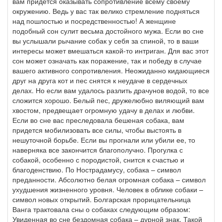
вам придется оказывать сопротивление всему своему
окружению. Ведь у вас так велико стремление подняться
над пошлостью и посредственностью! А женщине
подобный сон сулит весьма достойного мужа. Если во сне
вы услышали рычание собак у себя за спиной, то в ваши
интересы может вмешаться какой-то интриган. Для вас этот
сон может означать как поражение, так и победу в случае
вашего активного сопротивления. Неожиданно кидающиеся
друг на друга кот и пес снятся к неудаче в сердечных
делах. Но если вам удалось разлить драчунов водой, то все
сложится хорошо. Белый пес, дружелюбно виляющий вам
хвостом, предвещает огромную удачу в делах и любви.
Если во сне вас преследовала бешеная собака, вам
придется мобилизовать все силы, чтобы выстоять в
нешуточной борьбе. Если вы прогнали или убили ее, то
наверняка все закончится благополучно. Прогулка с
собакой, особенно с породистой, снится к счастью и
благоденствию. По Нострадамусу, собака – символ
преданности. Абсолютно белая огромная собака – символ
ухудшения жизненного уровня. Человек в облике собаки –
символ новых открытий. Болгарская прорицательница
Ванга трактовала сны о собаках следующим образом:
Увиденная во сне бездомная собака – дурной знак. Такой