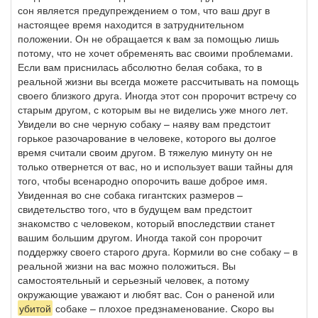
сон является предупреждением о том, что ваш друг в
настоящее время находится в затруднительном
положении. Он не обращается к вам за помощью лишь
потому, что не хочет обременять вас своими проблемами.
Если вам приснилась абсолютно белая собака, то в
реальной жизни вы всегда можете рассчитывать на помощь
своего близкого друга. Иногда этот сон пророчит встречу со
старым другом, с которым вы не виделись уже много лет.
Увидели во сне черную собаку – наяву вам предстоит
горькое разочарование в человеке, которого вы долгое
время считали своим другом. В тяжелую минуту он не
только отвернется от вас, но и использует ваши тайны для
того, чтобы всенародно опорочить ваше доброе имя.
Увиденная во сне собака гигантских размеров –
свидетельство того, что в будущем вам предстоит
знакомство с человеком, который впоследствии станет
вашим большим другом. Иногда такой сон пророчит
поддержку своего старого друга. Кормили во сне собаку – в
реальной жизни на вас можно положиться. Вы
самостоятельный и серьезный человек, а потому
окружающие уважают и любят вас. Сон о раненой или
убитой
собаке – плохое предзнаменование. Скоро вы