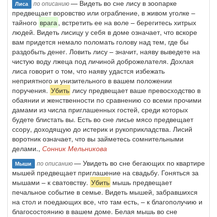
— Видеть во сне лису в зоопарке
по описанию
Лиса
предвещает воровство или ограбление, в живом уголке –
тайного
врага
, встретить ее на воле – берегитесь хитрых
людей. Видеть лисицу у себя в доме означает, что вскоре
вам придется немало поломать голову над тем, где бы
раздобыть денег. Ловить лису – значит, наяву выведете на
чистую воду лжеца под личиной доброжелателя. Дохлая
лиса говорит о том, что наяву удастся избежать
неприятного и унизительного в вашем положении
поручения.
Убить
лису предвещает ваше превосходство в
обаянии и женственности по сравнению со всеми прочими
дамами из числа приглашенных гостей, среди которых
будете блистать вы. Есть во сне лисье мясо предвещает
ссору, доходящую до истерик и рукоприкладства. Лисий
воротник означает, что вы займетесь сомнительными
делами.,
Сонник Мельникова
— Увидеть во сне бегающих по квартире
по описанию
Мыши
мышей предвещает приглашение на свадьбу. Гоняться за
мышами – к сватовству.
Убить
мышь предвещает
печальное событие в семье. Видеть мышей, забравшихся
на стол и поедающих все, что там есть, – к благополучию и
благосостоянию в вашем доме. Белая мышь во сне