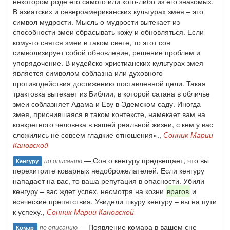
некотором роде его самого или кого-либо из его знакомых.
В азиатских и североамериканских культурах змея – это
символ мудрости. Мысль о мудрости вытекает из
способности змеи сбрасывать кожу и обновляться. Если
кому-то снятся змеи в таком свете, то этот сон
символизирует собой обновление, решение проблем и
упорядочение. В иудейско-христианских культурах змея
является символом соблазна или духовного
противодействия достижению поставленной цели. Такая
трактовка вытекает из Библии, в которой сатана в обличье
змеи соблазняет Адама и Еву в Эдемском саду. Иногда
змея, приснившаяся в таком контексте, намекает вам на
конкретного человека в вашей реальной жизни, с кем у вас
сложились не совсем гладкие отношения».,
Сонник Марии
Кановской
— Сон о кенгуру предвещает, что вы
по описанию
Кенгуру
перехитрите коварных недоброжелателей. Если кенгуру
нападает на вас, то ваша репутация в опасности. Убили
кенгуру – вас ждет успех, несмотря на козни
врагов
и
всяческие препятствия. Увидели шкуру кенгуру – вы на пути
к успеху.,
Сонник Марии Кановской
— Появление комара в вашем сне
по описанию
Комар