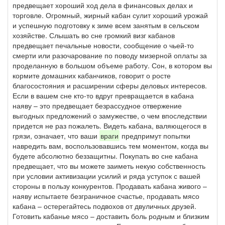
предвещает хороший ход дела в финансовых делах и
торговле. Огромный, жирный кабан сулит хороший урожай
и успешную подготовку к зиме всем занятым в сельском
хозяйстве. Слышать во сне громкий визг кабанов
предвещает печальные новости, сообщение о чьей-то
смерти или разочарование по поводу мизерной оплаты за
проделанную в большом объеме работу. Сон, в котором вы
кормите домашних кабанчиков, говорит о росте
благосостояния и расширении сферы деловых интересов.
Если в вашем сне кто-то вдруг превращается в кабана
наяву – это предвещает безрассудное отвержение
выгодных предложений о замужестве, о чем впоследствии
придется не раз пожалеть. Видеть кабана, валяющегося в
грязи, означает, что ваши
враги
предпримут попытки
навредить вам, воспользовавшись тем моментом, когда вы
будете абсолютно беззащитны. Покупать во сне кабана
предвещает, что вы можете заиметь некую собственность
при условии активизации усилий и ряда уступок с вашей
стороны в пользу конкурентов. Продавать кабана живого –
наяву испытаете безграничное счастье, продавать мясо
кабана – остерегайтесь подвохов от двуличных друзей.
Готовить кабанье мясо – доставить боль родным и близким