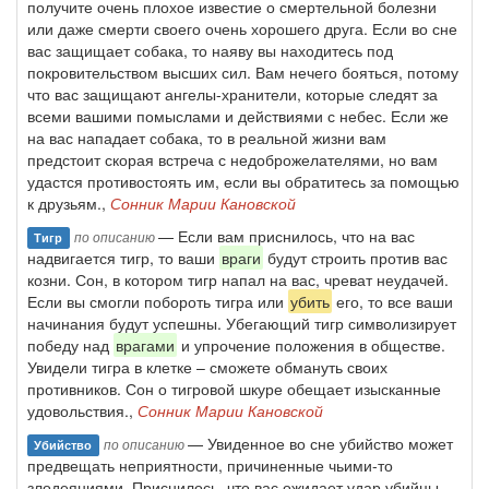
получите очень плохое известие о смертельной болезни
или даже смерти своего очень хорошего друга. Если во сне
вас защищает собака, то наяву вы находитесь под
покровительством высших сил. Вам нечего бояться, потому
что вас защищают ангелы-хранители, которые следят за
всеми вашими помыслами и действиями с небес. Если же
на вас нападает собака, то в реальной жизни вам
предстоит скорая встреча с недоброжелателями, но вам
удастся противостоять им, если вы обратитесь за помощью
к друзьям.,
Сонник Марии Кановской
— Если вам приснилось, что на вас
по описанию
Тигр
надвигается тигр, то ваши
враги
будут строить против вас
козни. Сон, в котором тигр напал на вас, чреват неудачей.
Если вы смогли побороть тигра или
убить
его, то все ваши
начинания будут успешны. Убегающий тигр символизирует
победу над
врагами
и упрочение положения в обществе.
Увидели тигра в клетке – сможете обмануть своих
противников. Сон о тигровой шкуре обещает изысканные
удовольствия.,
Сонник Марии Кановской
— Увиденное во сне убийство может
по описанию
Убийство
предвещать неприятности, причиненные чьими-то
злодеяниями. Приснилось, что вас ожидает удар убийцы,