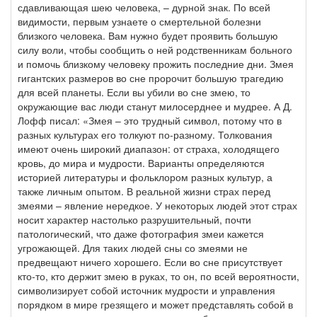
сдавливающая шею человека, – дурной знак. По всей
видимости, первым узнаете о смертельной болезни
близкого человека. Вам нужно будет проявить большую
силу воли, чтобы сообщить о ней родственникам больного
и помочь близкому человеку прожить последние дни. Змея
гигантских размеров во сне пророчит большую трагедию
для всей планеты. Если вы убили во сне змею, то
окружающие вас люди станут милосерднее и мудрее. А Д.
Лофф писал: «Змея – это трудный символ, потому что в
разных культурах его толкуют по-разному. Толкования
имеют очень широкий диапазон: от страха, холодящего
кровь, до мира и мудрости. Варианты определяются
историей литературы и фольклором разных культур, а
также личным опытом. В реальной жизни страх перед
змеями – явление нередкое. У некоторых людей этот страх
носит характер настолько разрушительный, почти
патологический, что даже фотография змеи кажется
угрожающей. Для таких людей сны со змеями не
предвещают ничего хорошего. Если во сне присутствует
кто-то, кто держит змею в руках, то он, по всей вероятности,
символизирует собой источник мудрости и управления
порядком в мире грезящего и может представлять собой в