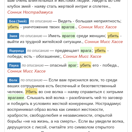
вам очень влиятельных и жестоких людей. Увидеть во сне
клубок змей - наяву стать жертвой интриг и сплетен.,
Сонник Нострадамуса
— Видеть - большая неприятность;
по описанию
Боа (змей)
убить
- уничтожение твоих
врагов
.,
Сонник Мисс Хассе
— Иметь
врагов
среди женщин;
убить
-
по описанию
Змея
выйти из трудной житейской ситуации.,
Сонник Мисс Хассе
— предвещает
врага
;
убить
-
по описанию
Ящерица
победа; есть - обогашение;,
Сонник Мисс Хассе
— опасный
враг
;
убить
его - победа.,
по описанию
Паука
Сонник Мисс Хассе
— Если вам приснился волк, то среди
по описанию
Волк
ваших сотрудников есть беспечный и безответственный
человек.
Убить
во сне волка – наяву справиться с хитрыми
врагами
. Слышать вой волка – разоблачить чей-то заговор
и победить в условиях жесткой конкуренции. Нострадамус
воспринимал образ волка как символ жестокости,
храбрости, свободолюбия и независимости, открытой
борьбы «не на жизнь, а на смерть». Если вы увидели волка,
дерущегося с лисой, считайте это символом открытого