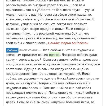
во сне на паутину с огромным пауком, вы можете
рассчитывать на быстрый успех в жизни. Если вам
приснилось, что вы убегаете от большого паука, – удача
может покинуть вас. Но, если вы убили этого паука, то,
возможно, займете достойное положение в обществе. К
девушке, увидевшей во сне, что вокруг нее ползают
золотые пауки, скоро придет счастье. Если женщине
приснился паук, то в реальной жизни она боится, что
партнер ее бросит. А все потому, что она недооценивает
свои силы и способности.,
Сонник Марии Кановской
— Злая собака снится к неудачам и
по описанию
Собака
коварным проискам ваших
врагов
. Ласковая собака сулит
удачу и верных друзей. Если вы увидели себя владельцем
породистого пса, то легко сумеете сколотить себе солидное
состояние. Идущая за вами по следу собака-ищейка
предостерегает вас против опасных искушений. Если
собака вас укусила – не ждите в ближайшее время мира ни
дома, ни на службе. Тощая и грязная собака снится к
неудачам или болезни. Услышанный во сне лай собак
предвещает плохие вести. Появление охотничьей собаки в
вашем доме означает благоприятные обстоятельства в
делах. Если во сне вы были напуганы большим псом, то