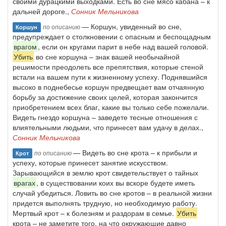
своими дурацкими выходками. Есть во сне мясо кабана – к
дальней дороге.,
Сонник Мельникова
— Коршун, увиденный во сне,
по описанию
Коршун
предупреждает о столкновении с опасным и беспощадным
врагом
, если он кругами парит в небе над вашей головой.
Убить
во сне коршуна – знак вашей необычайной
решимости преодолеть все препятствия, которые стеной
встали на вашем пути к жизненному успеху. Поднявшийся
высоко в поднебесье коршун предвещает вам отчаянную
борьбу за достижение своих целей, которая закончится
приобретением всех благ, какие вы только себе пожелали.
Видеть гнездо коршуна – заведете тесные отношения с
влиятельными людьми, что принесет вам удачу в делах.,
Сонник Мельникова
— Видеть во сне крота – к прибыли и
по описанию
Крот
успеху, которые принесет занятие искусством.
Зарывающийся в землю крот свидетельствует о тайных
врагах
, в существовании коих вы вскоре будете иметь
случай убедиться. Ловить во сне кротов – в реальной жизни
придется выполнять трудную, но необходимую работу.
Мертвый крот – к болезням и раздорам в семье.
Убить
крота – не заметите того, на что окружающие давно