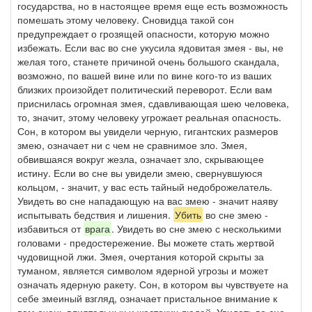
государства, но в настоящее время еще есть возможность
помешать этому человеку. Сновидца такой сон
предупреждает о грозящей опасности, которую можно
избежать. Если вас во сне укусила ядовитая змея - вы, не
желая того, станете причиной очень большого скандала,
возможно, по вашей вине или по вине кого-то из ваших
близких произойдет политический переворот. Если вам
приснилась огромная змея, сдавливающая шею человека,
то, значит, этому человеку угрожает реальная опасность.
Сон, в котором вы увидели черную, гигантских размеров
змею, означает ни с чем не сравнимое зло. Змея,
обвившаяся вокруг жезла, означает зло, скрывающее
истину. Если во сне вы увидели змею, свернувшуюся
кольцом, - значит, у вас есть тайный недоброжелатель.
Увидеть во сне нападающую на вас змею - значит наяву
испытывать бедствия и лишения.
Убить
во сне змею -
избавиться от
врага
. Увидеть во сне змею с несколькими
головами - предостережение. Вы можете стать жертвой
чудовищной лжи. Змея, очертания которой скрыты за
туманом, является символом ядерной угрозы и может
означать ядерную ракету. Сон, в котором вы чувствуете на
себе змеиный взгляд, означает пристальное внимание к