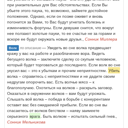
при унизительных для Вас обстоятельствах. Если Вы
убьете этого паука, то, возможно, займете достойное
положение. Однако, если он позже оживет и вновь
погонится за Вами, то Вас будут угнетать болезнь и
изменчивость фортуны. Если девушке снится, что вокруг
нее ползают золотые пауки, то ее счастье не за горами и
вскоре ее будут окружать новые друзья.,
Сонник Миллера
— Увидеть во сне волка предвещает
по описанию
Волк
кражу у вас на работе и разоблачение вора. Видеть
бегущего волка – заключите сделку со скупым человеком,
который будет торговаться до последнего. Если волк во сне
укусил вас – это к убыткам и прочим неприятностям.
Убить
волка – справитесь с неприятностями и не дадите своим
недругам опорочить вас. Есть волчье мясо – к
благополучию. Охотиться на волков – раскрыть заговор.
Оказаться в окружении волков – вам будут угрожать.
Слышать вой волка – победа в борьбе с конкурентами
оставит вас без ожидаемой прибыли. Если во сне вы
спасаетесь от волков бегством – наяву заимеете
серьезного
врага
. Быть волком – испытать сильный гнев.,
Сонник Мельникова