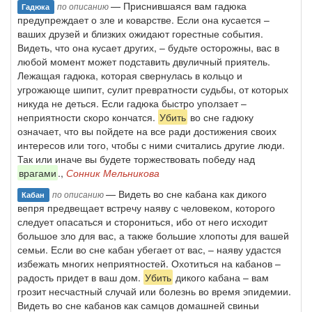
— Приснившаяся вам гадюка
по описанию
Гадюка
предупреждает о зле и коварстве. Если она кусается –
ваших друзей и близких ожидают горестные события.
Видеть, что она кусает других, – будьте осторожны, вас в
любой момент может подставить двуличный приятель.
Лежащая гадюка, которая свернулась в кольцо и
угрожающе шипит, сулит превратности судьбы, от которых
никуда не деться. Если гадюка быстро уползает –
неприятности скоро кончатся.
Убить
во сне гадюку
означает, что вы пойдете на все ради достижения своих
интересов или того, чтобы с ними считались другие люди.
Так или иначе вы будете торжествовать победу над
врагами
.,
Сонник Мельникова
— Видеть во сне кабана как дикого
по описанию
Кабан
вепря предвещает встречу наяву с человеком, которого
следует опасаться и сторониться, ибо от него исходит
большое зло для вас, а также большие хлопоты для вашей
семьи. Если во сне кабан убегает от вас, – наяву удастся
избежать многих неприятностей. Охотиться на кабанов –
радость придет в ваш дом.
Убить
дикого кабана – вам
грозит несчастный случай или болезнь во время эпидемии.
Видеть во сне кабанов как самцов домашней свиньи