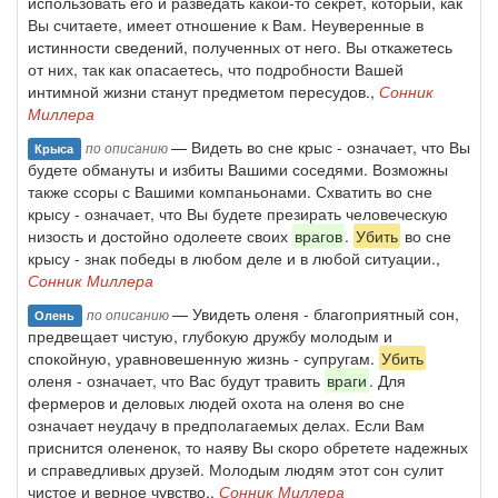
использовать его и разведать какой-то секрет, который, как
Вы считаете, имеет отношение к Вам. Неуверенные в
истинности сведений, полученных от него. Вы откажетесь
от них, так как опасаетесь, что подробности Вашей
интимной жизни станут предметом пересудов.,
Сонник
Миллера
— Видеть во сне крыс - означает, что Вы
по описанию
Крыса
будете обмануты и избиты Вашими соседями. Возможны
также ссоры с Вашими компаньонами. Схватить во сне
крысу - означает, что Вы будете презирать человеческую
низость и достойно одолеете своих
врагов
.
Убить
во сне
крысу - знак победы в любом деле и в любой ситуации.,
Сонник Миллера
— Увидеть оленя - благоприятный сон,
по описанию
Олень
предвещает чистую, глубокую дружбу молодым и
спокойную, уравновешенную жизнь - супругам.
Убить
оленя - означает, что Вас будут травить
враги
. Для
фермеров и деловых людей охота на оленя во сне
означает неудачу в предполагаемых делах. Если Вам
приснится олененок, то наяву Вы скоро обретете надежных
и справедливых друзей. Молодым людям этот сон сулит
чистое и верное чувство.,
Сонник Миллера