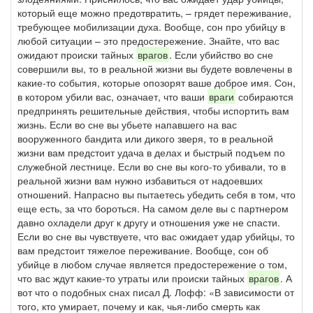
который еще можно предотвратить, – грядет переживание,
требующее мобилизации духа. Вообще, сон про убийцу в
любой ситуации – это предостережение. Знайте, что вас
ожидают происки тайных
врагов
. Если убийство во сне
совершили вы, то в реальной жизни вы будете вовлечены в
какие-то события, которые опозорят ваше доброе имя. Сон,
в котором убили вас, означает, что ваши
враги
собираются
предпринять решительные действия, чтобы испортить вам
жизнь. Если во сне вы убьете напавшего на вас
вооруженного бандита или дикого зверя, то в реальной
жизни вам предстоит удача в делах и быстрый подъем по
служебной лестнице. Если во сне вы кого-то убивали, то в
реальной жизни вам нужно избавиться от надоевших
отношений. Напрасно вы пытаетесь убедить себя в том, что
еще есть, за что бороться. На самом деле вы с партнером
давно охладели друг к другу и отношения уже не спасти.
Если во сне вы чувствуете, что вас ожидает удар убийцы, то
вам предстоит тяжелое переживание. Вообще, сон об
убийце в любом случае является предостережение о том,
что вас ждут какие-то утраты или происки тайных
врагов
. А
вот что о подобных снах писал Д. Лофф: «В зависимости от
того, кто умирает, почему и как, чья-либо смерть как