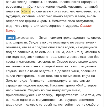
время голода, нищеты, насилия, человеческих страданий,
воровства и гибели миллионов людей, живущих на нашей
планете.
Убить
во сне змею - знак того, что человечество в
будущем, осознав, насколько важно верить в Бога, вновь
откроет все церкви и храмы. Нечистая сила отступится,
видя, что люди стали милосерднее и мудрее.,
Сонник
Ванги
— Змея - символ грехопадения человека,
по описанию
Змея
зла, хитрости. Увидеть во сне ползущую по земле змею -
означает, что вам следует опасаться годов, находящихся
под ее влиянием, то есть 2001, 2013, 2025 и т. д. Именно в
эти года над вами нависнет реальная угроза оказаться без
крова и материальных средств. Скорее всего рядом даже
не окажется человека, который поможет вам преодолеть
случившиеся с вами бедствия. Ядовитая змея, обвившая
число Антихриста, - знак того, что в тот момент, когда на
Землю придет Антихрист, активизируются все самые
страшные людские пороки. Настанет время убийц, воров,
насильников. Увидеть во сне неядовитую змею,
приближающуюся к человеку, - предостережение о том, что
во главе одного из могущественных государств земного
шара стоит человек, который начнет войну против слабого