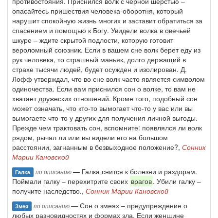
противостояния. Приснился волк с черной шерстью –
опасайтесь пришествия человека-оборотня, который
нарушит спокойную жизнь многих и заставит обратиться за
спасением и помощью к Богу. Увидели волка в овечьей
шкуре – ждите скрытой подлости, которую готовит
вероломный союзник. Если в вашем сне волк берет еду из
рук человека, то страшный маньяк, долго держащий в
страхе тысячи людей, будет осужден и изолирован. Д.
Лофф утверждал, что во сне волк часто является символом
одиночества. Если вам приснился сон о волке, то вам не
хватает дружеских отношений. Кроме того, подобный сон
может означать, что кто-то вымогает что-то у вас или вы
вымогаете что-то у других для получения личной выгоды.
Прежде чем трактовать сон, вспомните: появлялся ли волк
рядом, рычал ли или вы видели его на большом
расстоянии, загнанным в безвыходное положение?,
Сонник
Марии Кановской
— Галка снится к болезни и раздорам.
по описанию
Галка
Поймали галку – перехитрите своих
врагов
. Убили галку –
получите наследство.,
Сонник Марии Кановской
— Сон о змеях – предупреждение о
по описанию
Змея
любых разновидностях и формах зла. Если женщине