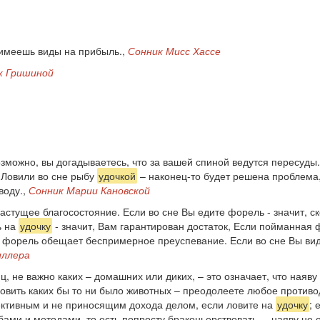
 имеешь виды на прибыль.,
Сонник Мисс Хассе
к Гришиной
зможно, вы догадываетесь, что за вашей спиной ведутся пересуды. 
 Ловили во сне рыбу
удочкой
– наконец-то будет решена проблема,
воду.,
Сонник Марии Кановской
астущее благосостояние. Если во сне Вы едите форель - значит, с
ь на
удочку
- значит, Вам гарантирован достаток, Если пойманная ф
 форель обещает беспримерное преуспевание. Если во сне Вы види
иллера
ц, не важно каких – домашних или диких, – это означает, что наяв
овить каких бы то ни было животных – преодолеете любое противо
пективным и не приносящим дохода делом, если ловите на
удочку
; 
ми и методами, то есть попросту браконьерствовать, – наяву не о