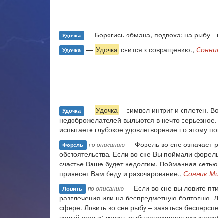
— Берегись обмана, подвоха; на рыбу -
Удочка
—
Удочка
снится к совращению.,
Сонни
Удочка
—
Удочка
– символ интриг и сплетен. Во
Удочка
недоброжелателей выльются в нечто серьезное.
испытаете глубокое удовлетворение по этому по
— Форель во сне означает р
по описанию
Форель
обстоятельства. Если во сне Вы поймали форел
счастье Ваше будет недолгим. Пойманная сетью
принесет Вам беду и разочарование.,
Сонник М
— Если во сне вы ловите пти
по описанию
Ловить
развлечения или на беспредметную болтовню. Л
сфере. Ловить во сне рыбу – заняться бесперс
вашей семьи; ловить рыбу запрещенными способа