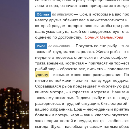
ловите вора, означает ваше пристрастие к хожде
— Сон, в котором на вас про
по описанию
Облава
навету друзья обвинят вас в нечистоплотности и
который раздает щедрые авансы, чтобы при расче
шанс ускользнуть, такой сон свидетельствует о 
оценено по достоинству.,
Сонник Мельникова
— Покупать во сне рыбу – зна
по описанию
Рыба
тяжелый труд, малая зарплата. Живая рыба – к 
неудаче отнесетесь стоически и по-философски м
трата времени, костистая – пригласят на торжест
рыбий жир – сбросите вес, пить его – пополнеет
удочку
– испытаете жестокое разочарование. По
ничего не поймали – значит, наяву ждет неудач
Сорвавшаяся рыба предвещает мимолетную радос
винтом мотора, – к горестям и утратам. Нанизанн
тяжелому похмелье. Подсечь рыбу и взять в подс
растеряетесь в трудной ситуации, бить острогой
вашего избранника. Ерш – неожиданный приятны
болезни и потерь, карп – ваши хлопоты окупятся
знак неприятностей и неудач, осетр – любовь в
выгода. Щука – вас обманут самым наглым обра