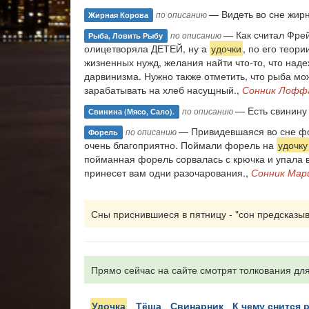
— Видеть во сне жир
по описанию
Жирная Корова
— Как считал Фрей
по описанию
Рыба, Ловить Рыбу
олицетворяла ДЕТЕЙ, ну а
удочки
, по его теор
жизненных нужд, желания найти что-то, что наде
дарвинизма. Нужно также отметить, что рыба мо
зарабатывать на хлеб насущный.,
Сонник Лофф
— Есть свинину 
по описанию
Свинина (мясо, Сало).
— Привидевшаяся во сне фор
по описанию
Форель
очень благоприятно. Поймали форель на
удочку
пойманная форель сорвалась с крючка и упала в 
принесет вам одни разочарования.,
Сонник Мар
Сны приснившиеся в пятницу - "сон предсказыва
Прямо сейчас на сайте смотрят толкования для
удочка
тёща
свинарник
к чему снится