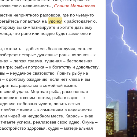
оказав свою невиновность.,
Сонник Мельникова
естие неприятного разговора, где по чьему-то
ерегайтесь попасться на
удочку
к работодателю,
оторому вы симпатизируете и хотите дать ему
конца, что рано или поздно будет замечено и
 готовить – добьетесь благополучия, есть ее –
разбередят старые душевные раны, вяленая – к
еная – легкая травма, тушеная – бесполезная
 игре; рыбьи потроха – к богатству и довольству,
рвы – неудачное сватовство. Ловить рыбу на
– к долгому ожиданию; если нет клева и вы
дарит вас радостью в семейной жизни.
е своей удаче. Мертвая рыба, рассеченная
проявите к своим гостям, рыба в садке – к
аждению любовных чувств, ловить сетью –
ет вобла с пивом – к сомнениям в надежности
ли чирей на неудобном месте. Карась – знак
стигаете успеха, реализовав свою идею. Окунь –
расстройство здоровья, судак – материальная