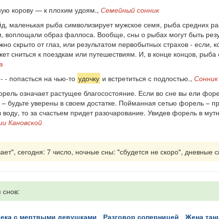
ную корову — к плохим удоям.,
Семейный сонник
д, маленькая рыба символизирует мужское семя, рыба средних раз
ии, воплощали образ фаллоса. Вообще, сны о рыбах могут быть рез
жно скрыто от глаз, или результатом первобытных страхов - если, 
жет сниться к поездкам или путешествиям. И, в конце концов, рыб
а
- - попасться на чью-то
удочку
и встретиться с подлостью.,
Сонник
ель означает растущее благосостояние. Если во сне вы ели форел
– будьте уверены в своем достатке. Пойманная сетью форель – п
воду, то за счастьем придет разочарование. Увидев форель в мутно
ии Кановской
ет", сегодня: 7 число, ночные сны: "сбудется не скоро", дневные с
 снов:
 река с мертвыми девушками
разговор соперницей
жена та