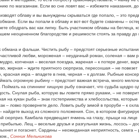
нию по магазинам. Если во сне ловят вас – избежите наказания, д
изводят облаву и вы вынуждены скрываться где попало, – это предв
 обмане. Если вы попали в облаву и вот-вот будете схвачены – ост
те ободрать вас как липку. Быть участником облавы на беглеца, к
вашем неоцененном благородстве и решимости стоять за правду до 
к обмана и фальши. Чистить рыбу – предстоят серьезные испытания,
счастливой любви, мороженая – неудачный роман, соленая – вам 
удро, копченая – веселая поездка, жареная – к потере денег, вар
во, жирная – ждите приятного сюрприза, пересохшая – не повезет в
е, красная икра – впадете в гнев, черная – к долгам. Рыбные консе
ймать огромную рыбину – предстоит важная встреча, много мелочи 
а. Поймать на спиннинг хищную рыбу означает, что судьба щедро о
ть. Снулая рыба, которую вы ловите прямо руками, – не поверит
ая на кукан рыба – знак гостеприимства и хлебосольства, которые 
ак – ловко провернете дело. Ловить рыбу зимой в проруби – к охл
 – найдете выход из сложного положения. Сон, в котором фигуриру
й сюрприз. Камбала предвещает ячмень на глазу, прыщи на лице и
 прибылью. Лещ – веселые друзья и разгульная жизнь, лосось – до
спыхнет и погаснет. Сардины – неожиданная неприятность, семга – 
зом.,
Сонник Мельникова