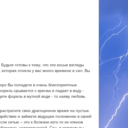
Будьте готовы к тому, что эти косые взгляды
 которая отняла у вас много времени и сил. Вы
коро Вы попадете в очень благоприятные
орель срывается с крючка и падает в воду -
те форель в мутной воде - то наяву любовь
у растратите свое драгоценное время на пустые
действие и займете ведущее положение в своей
если сетью – это к болезни кого-то из членов
беретесь неприятностей. Сон, в котором вы