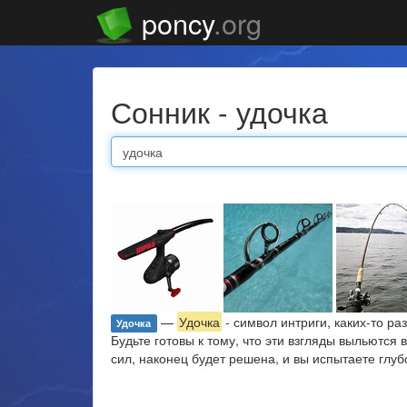
poncy
.org
Сонник - удочка
—
Удочка
- символ интриги, каких-то р
Удочка
Будьте готовы к тому, что эти взгляды выльются
сил, наконец будет решена, и вы испытаете глуб