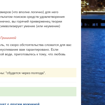
меров (что вполне логично) для него
ультатом поисков средств удовлетворения
конечно, вы горячий приверженец теории
а символизирует умение (или неумение)
 Гришиной
ь, то скоро обстоятельства сложатся для вас
реуспевание вам гарантировано. Если
й воде, приготовьтесь к тому, что любовь
ны: "сбудется через полгода".
нцует с другим мужчиной