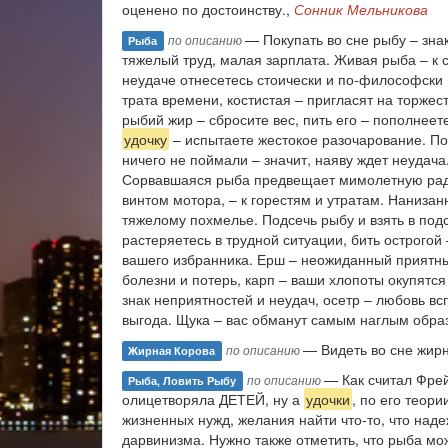
оценено по достоинству.,
Сонник Мельникова
— Покупать во сне рыбу – зна
по описанию
Рыба
тяжелый труд, малая зарплата. Живая рыба – к 
неудаче отнесетесь стоически и по-философски м
трата времени, костистая – пригласят на торжест
рыбий жир – сбросите вес, пить его – пополнеет
удочку
– испытаете жестокое разочарование. По
ничего не поймали – значит, наяву ждет неудач
Сорвавшаяся рыба предвещает мимолетную радос
винтом мотора, – к горестям и утратам. Нанизанн
тяжелому похмелье. Подсечь рыбу и взять в подс
растеряетесь в трудной ситуации, бить острогой
вашего избранника. Ерш – неожиданный приятны
болезни и потерь, карп – ваши хлопоты окупятся
знак неприятностей и неудач, осетр – любовь в
выгода. Щука – вас обманут самым наглым обра
— Видеть во сне жир
по описанию
Жирная Корова
— Как считал Фрей
по описанию
Рыба, Ловить Рыбу
олицетворяла ДЕТЕЙ, ну а
удочки
, по его теор
жизненных нужд, желания найти что-то, что наде
дарвинизма. Нужно также отметить, что рыба мо