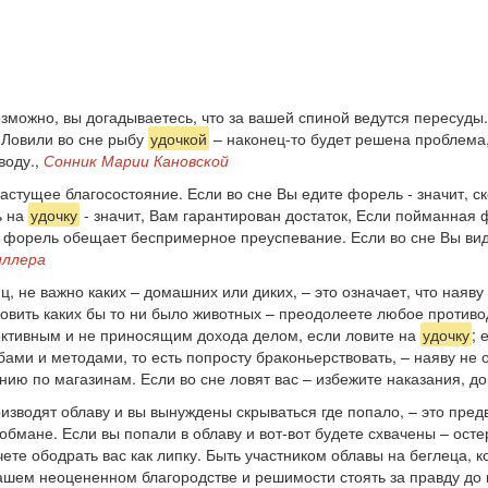
зможно, вы догадываетесь, что за вашей спиной ведутся пересуды. 
 Ловили во сне рыбу
удочкой
– наконец-то будет решена проблема,
воду.,
Сонник Марии Кановской
астущее благосостояние. Если во сне Вы едите форель - значит, с
ь на
удочку
- значит, Вам гарантирован достаток, Если пойманная ф
 форель обещает беспримерное преуспевание. Если во сне Вы види
иллера
ц, не важно каких – домашних или диких, – это означает, что наяв
овить каких бы то ни было животных – преодолеете любое противо
пективным и не приносящим дохода делом, если ловите на
удочку
; 
ми и методами, то есть попросту браконьерствовать, – наяву не о
нию по магазинам. Если во сне ловят вас – избежите наказания, д
изводят облаву и вы вынуждены скрываться где попало, – это предв
 обмане. Если вы попали в облаву и вот-вот будете схвачены – ост
те ободрать вас как липку. Быть участником облавы на беглеца, к
вашем неоцененном благородстве и решимости стоять за правду до 