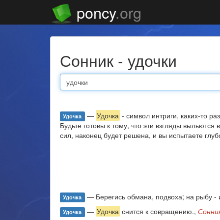
poncy
.org
Сонник - удочки
—
Удочка
- символ интриги, каких-то р
Удочка
Будьте готовы к тому, что эти взгляды выльются
сил, наконец будет решена, и вы испытаете глуб
— Берегись обмана, подвоха; на рыбу -
Удочка
—
Удочка
снится к совращению.,
Сонни
Удочка