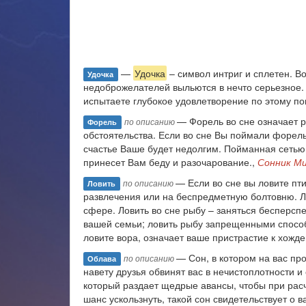
—
Удочка
– символ интриг и сплетен. Во
Удочка
недоброжелателей выльются в нечто серьезное.
испытаете глубокое удовлетворение по этому по
— Форель во сне означает р
по описанию
Форель
обстоятельства. Если во сне Вы поймали форел
счастье Ваше будет недолгим. Пойманная сетью
принесет Вам беду и разочарование.,
Сонник М
— Если во сне вы ловите пти
по описанию
Ловить
развлечения или на беспредметную болтовню. Л
сфере. Ловить во сне рыбу – заняться бесперс
вашей семьи; ловить рыбу запрещенными способа
ловите вора, означает ваше пристрастие к хожде
— Сон, в котором на вас про
по описанию
Облава
навету друзья обвинят вас в нечистоплотности и
который раздает щедрые авансы, чтобы при расче
шанс ускользнуть, такой сон свидетельствует о 