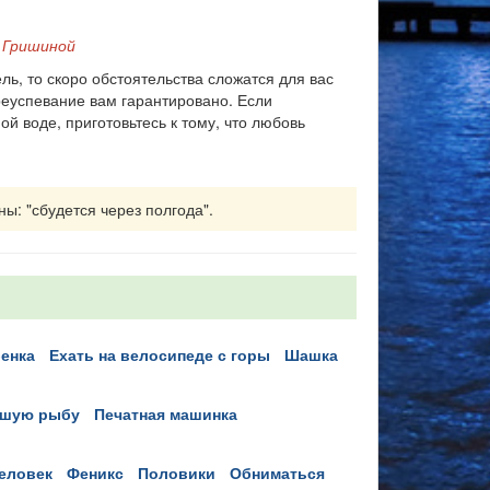
 Гришиной
ь, то скоро обстоятельства сложатся для вас
реуспевание вам гарантировано. Если
й воде, приготовьтесь к тому, что любовь
ны: "сбудется через полгода".
бенка
ехать на велосипеде с горы
шашка
ьшую рыбу
печатная машинка
человек
феникс
половики
обниматься