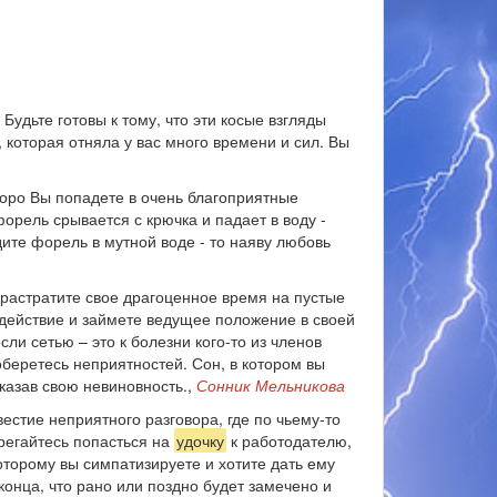
Будьте готовы к тому, что эти косые взгляды
 которая отняла у вас много времени и сил. Вы
коро Вы попадете в очень благоприятные
орель срывается с крючка и падает в воду -
те форель в мутной воде - то наяву любовь
у растратите свое драгоценное время на пустые
действие и займете ведущее положение в своей
если сетью – это к болезни кого-то из членов
беретесь неприятностей. Сон, в котором вы
оказав свою невиновность.,
Сонник Мельникова
естие неприятного разговора, где по чьему-то
ерегайтесь попасться на
удочку
к работодателю,
оторому вы симпатизируете и хотите дать ему
конца, что рано или поздно будет замечено и