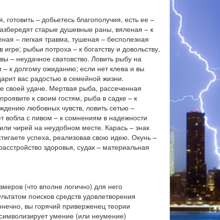
 готовить – добьетесь благополучия, есть ее –
разбередят старые душевные раны, вяленая – к
еная – легкая травма, тушеная – бесполезная
 игре; рыбьи потроха – к богатству и довольству,
рвы – неудачное сватовство. Ловить рыбу на
– к долгому ожиданию; если нет клева и вы
дарит вас радостью в семейной жизни.
е своей удаче. Мертвая рыба, рассеченная
проявите к своим гостям, рыба в садке – к
аждению любовных чувств, ловить сетью –
ет вобла с пивом – к сомнениям в надежности
ли чирей на неудобном месте. Карась – знак
стигаете успеха, реализовав свою идею. Окунь –
расстройство здоровья, судак – материальная
меров (что вполне логично) для него
ультатом поисков средств удовлетворения
конечно, вы горячий приверженец теории
а символизирует умение (или неумение)