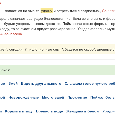
а
- - попасться на чью-то
удочку
и встретиться с подлостью.,
Сонник
ель означает растущее благосостояние. Если во сне вы ели форел
– будьте уверены в своем достатке. Пойманная сетью форель – п
воду, то за счастьем придет разочарование. Увидев форель в мутно
ии Кановской
ет", сегодня: 7 число, ночные сны: "сбудется не скоро", дневные с
 снов:
тво
змей
видеть друга пьяного
слышала голос чужого ре
ной
новорождённые
много вшей
проклятие
поймал бол
ы
кормить птицу
бревно в воде
женщина в белом
урод 