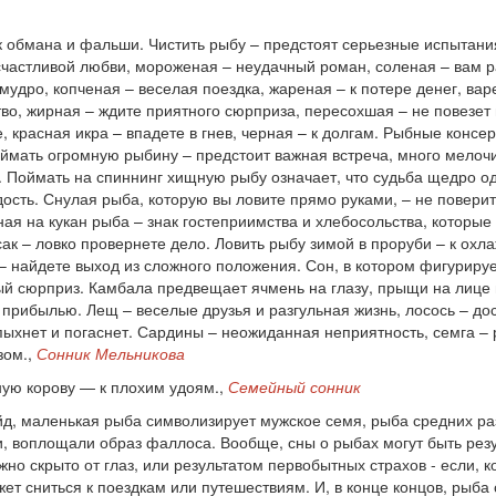
к обмана и фальши. Чистить рыбу – предстоят серьезные испытания,
счастливой любви, мороженая – неудачный роман, соленая – вам 
удро, копченая – веселая поездка, жареная – к потере денег, вар
во, жирная – ждите приятного сюрприза, пересохшая – не повезет в
е, красная икра – впадете в гнев, черная – к долгам. Рыбные консе
ймать огромную рыбину – предстоит важная встреча, много мелочи 
а. Поймать на спиннинг хищную рыбу означает, что судьба щедро о
ть. Снулая рыба, которую вы ловите прямо руками, – не поверит
ая на кукан рыба – знак гостеприимства и хлебосольства, которые 
ак – ловко провернете дело. Ловить рыбу зимой в проруби – к охл
 – найдете выход из сложного положения. Сон, в котором фигуриру
й сюрприз. Камбала предвещает ячмень на глазу, прыщи на лице и
 прибылью. Лещ – веселые друзья и разгульная жизнь, лосось – до
спыхнет и погаснет. Сардины – неожиданная неприятность, семга – 
зом.,
Сонник Мельникова
ную корову — к плохим удоям.,
Семейный сонник
д, маленькая рыба символизирует мужское семя, рыба средних раз
ии, воплощали образ фаллоса. Вообще, сны о рыбах могут быть рез
жно скрыто от глаз, или результатом первобытных страхов - если, 
жет сниться к поездкам или путешествиям. И, в конце концов, рыб