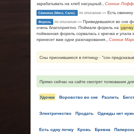
зарабатывать на хлеб насущный.,
Сонник Лофф
— Есть свинину 
по описанию
Свинина (мясо, Сало).
— Привидевшаяся во сне фор
по описанию
Форель
очень благоприятно. Поймали форель на
удочку
пойманная форель сорвалась с крючка и упала в 
принесет вам одни разочарования.,
Сонник Мар
Сны приснившиеся в пятницу - "сон предсказыва
Прямо сейчас на сайте смотрят толкования для
удочки
воровство во сне
разлить
бегс
электричество
продать
одежды нет нуж
есть одну почку
кровь
бревна
папирос