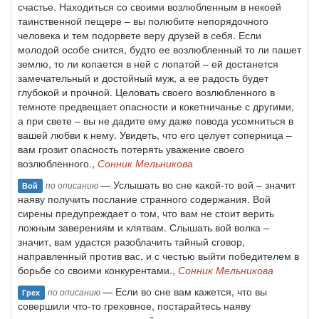
счастье. Находиться со своими возлюбленным в некоей
таинственной пещере – вы полюбите непорядочного
человека и тем подорвете веру друзей в себя. Если
молодой особе снится, будто ее возлюбленный то ли пашет
землю, то ли копается в ней с лопатой – ей достанется
замечательный и достойный муж, а ее радость будет
глубокой и прочной. Целовать своего возлюбленного в
темноте предвещает опасности и кокетничанье с другими,
а при свете – вы не дадите ему даже повода усомниться в
вашей любви к нему. Увидеть, что его целует соперница –
вам грозит опасность потерять уважение своего
возлюбленного.,
Сонник Мельникова
— Услышать во сне какой-то вой – значит
по описанию
Вой
наяву получить послание странного содержания. Вой
сирены предупреждает о том, что вам не стоит верить
ложным заверениям и клятвам. Слышать вой волка –
значит, вам удастся разоблачить тайный сговор,
направленный против вас, и с честью выйти победителем в
борьбе со своими конкурентами.,
Сонник Мельникова
— Если во сне вам кажется, что вы
по описанию
Грех
совершили что-то греховное, постарайтесь наяву