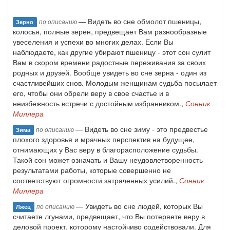
— Видеть во сне обмолот пшеницы,
по описанию
Зерно
колосья, полные зерен, предвещает Вам разнообразные
увеселения и успехи во многих делах. Если Вы
наблюдаете, как другие убирают пшеницу - этот сон сулит
Вам в скором времени радостные переживания за своих
родных и друзей. Вообще увидеть во сне зерна - один из
счастливейших снов. Молодым женщинам судьба посылает
его, чтобы они обрели веру в свое счастье и в
неизбежность встречи с достойным избранником.,
Сонник
Миллера
— Видеть во сне зиму - это предвестье
по описанию
Зима
плохого здоровья и мрачных перспектив на будущее,
отнимающих у Вас веру в благорасположение судьбы.
Такой сон может означать и Вашу неудовлетворенность
результатами работы, которые совершенно не
соответствуют огромности затраченных усилий.,
Сонник
Миллера
— Увидеть во сне людей, которых Вы
по описанию
Лжец
считаете лгунами, предвещает, что Вы потеряете веру в
деловой проект, которому настойчиво содействовали. Для