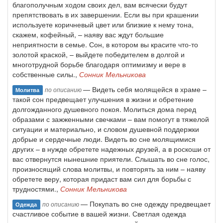
благополучным ходом своих дел, вам всячески будут
препятствовать в их завершении. Если вы при крашении
используете коричневый цвет или близкие к нему тона,
скажем, кофейный, – наяву вас ждут большие
неприятности в семье. Сон, в котором вы красите что-то
золотой краской, – выйдете победителем в долгой и
многотрудной борьбе благодаря оптимизму и вере в
собственные силы.,
Сонник Мельникова
— Видеть себя молящейся в храме –
по описанию
Молитва
такой сон предвещает улучшения в жизни и обретение
долгожданного душевного покоя. Молиться дома перед
образами с зажженными свечками – вам помогут в тяжелой
ситуации и материально, и словом душевной поддержки
добрые и сердечные люди. Видеть во сне молящимися
других – в нужде обретете надежных друзей, а в роскоши от
вас отвернутся нынешние приятели. Слышать во сне голос,
произносящий слова молитвы, и повторять за ним – наяву
обретете веру, которая придаст вам сил для борьбы с
трудностями.,
Сонник Мельникова
— Покупать во сне одежду предвещает
по описанию
Одежда
счастливое событие в вашей жизни. Светлая одежда