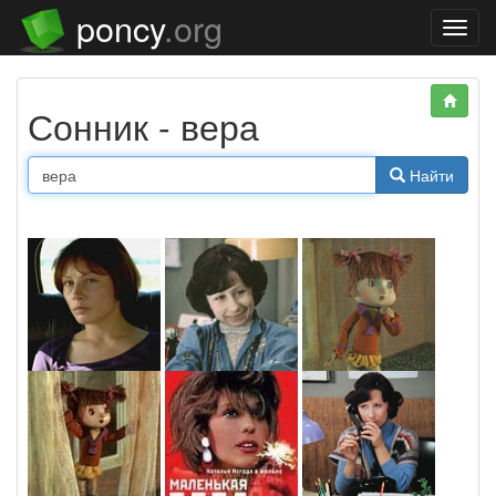
poncy
.org
Нави
Сонник - вера
Найти