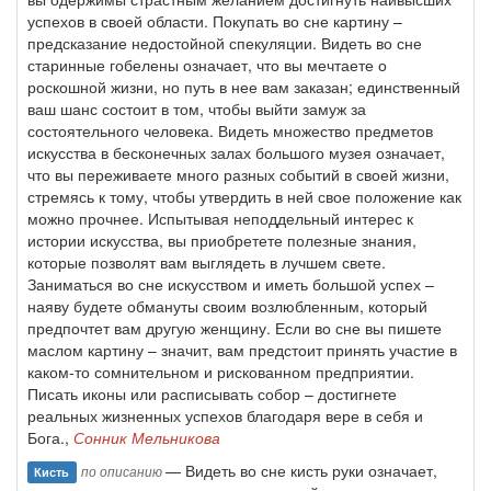
успехов в своей области. Покупать во сне картину –
предсказание недостойной спекуляции. Видеть во сне
старинные гобелены означает, что вы мечтаете о
роскошной жизни, но путь в нее вам заказан; единственный
ваш шанс состоит в том, чтобы выйти замуж за
состоятельного человека. Видеть множество предметов
искусства в бесконечных залах большого музея означает,
что вы переживаете много разных событий в своей жизни,
стремясь к тому, чтобы утвердить в ней свое положение как
можно прочнее. Испытывая неподдельный интерес к
истории искусства, вы приобретете полезные знания,
которые позволят вам выглядеть в лучшем свете.
Заниматься во сне искусством и иметь большой успех –
наяву будете обмануты своим возлюбленным, который
предпочтет вам другую женщину. Если во сне вы пишете
маслом картину – значит, вам предстоит принять участие в
каком-то сомнительном и рискованном предприятии.
Писать иконы или расписывать собор – достигнете
реальных жизненных успехов благодаря вере в себя и
Бога.,
Сонник Мельникова
— Видеть во сне кисть руки означает,
по описанию
Кисть