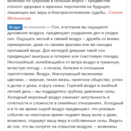
валенках по сугробам в сильный мороз – предвестие
плохого здоровья и мрачных перспектив на будущее,
лишающих вас веры в благорасположение судьбы.,
Сонник
Мельникова
— Сон, в котором вы ощущаете
по описанию
Воздух
дуновение воздуха, предвещает ухудшение дел и упадок
сил. Ощущать чистый и свежий воздух – дружба со всеми,
примирение, даже со своими врагами или же находка
пропавшей вещи. Для молодой девушки такой сон
предвещает выигрыш в лотерею или счастливую поездку.
Неспокойный, колеблющийся от ветра воздух в туманную,
мглистую погоду – к печали, болезни и сплошным
препятствиям. Воздух, благоухающий весенними
цветами, – мирная, тихая жизнь, приятное общество, успех
в делах и дома, в кругу семьи. Горячий воздух в знойный
летний день – вы поддадитесь грубому давлению силы.
Холодный морозный воздух означает запутанность в
отчетности и сложности в семейных отношениях. Холодный
и в то же время сырой воздух предвещает, что роковые
события на некоторое время подавят вашу волю и даже,
возможно, подорвут вашу веру в собственные силы. Видеть
во сне, что вы ночуете на открытом воздухе, – возможны