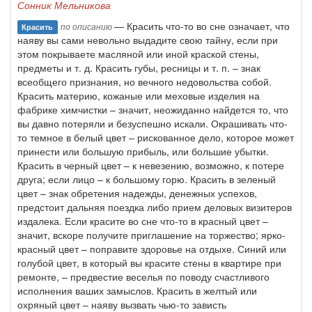
Сонник Мельникова
— Красить что-то во сне означает, что
по описанию
Красить
наяву вы сами невольно выдадите свою тайну, если при
этом покрываете масляной или иной краской стены,
предметы и т. д. Красить губы, ресницы и т. п. – знак
всеобщего признания, но вечного недовольства собой.
Красить материю, кожаные или меховые изделия на
фабрике химчистки – значит, неожиданно найдется то, что
вы давно потеряли и безуспешно искали. Окрашивать что-
то темное в белый цвет – рискованное дело, которое может
принести или большую прибыль, или большие убытки.
Красить в черный цвет – к невезению, возможно, к потере
друга; если лицо – к большому горю. Красить в зеленый
цвет – знак обретения надежды, денежных успехов,
предстоит дальняя поездка либо прием деловых визитеров
издалека. Если красите во сне что-то в красный цвет –
значит, вскоре получите приглашение на торжество; ярко-
красный цвет – поправите здоровье на отдыхе. Синий или
голубой цвет, в который вы красите стены в квартире при
ремонте, – предвестие веселья по поводу счастливого
исполнения ваших замыслов. Красить в желтый или
охряный цвет – наяву вызвать чью-то зависть