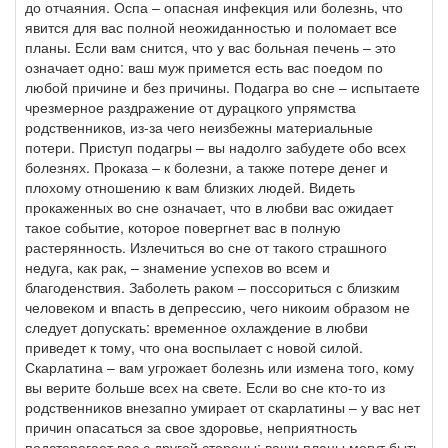
до отчаяния. Оспа – опасная инфекция или болезнь, что
явится для вас полной неожиданностью и поломает все
планы. Если вам снится, что у вас больная печень – это
означает одно: ваш муж примется есть вас поедом по
любой причине и без причины. Подагра во сне – испытаете
чрезмерное раздражение от дурацкого упрямства
родственников, из-за чего неизбежны материальные
потери. Приступ подагры – вы надолго забудете обо всех
болезнях. Проказа – к болезни, а также потере денег и
плохому отношению к вам близких людей. Видеть
прокаженных во сне означает, что в любви вас ожидает
такое событие, которое повергнет вас в полную
растерянность. Излечиться во сне от такого страшного
недуга, как рак, – знамение успехов во всем и
благоденствия. Заболеть раком – поссориться с близким
человеком и впасть в депрессию, чего никоим образом не
следует допускать: временное охлаждение в любви
приведет к тому, что она воспылает с новой силой.
Скарлатина – вам угрожает болезнь или измена того, кому
вы верите больше всех на свете. Если во сне кто-то из
родственников внезапно умирает от скарлатины – у вас нет
причин опасаться за свое здоровье, неприятность
подстерегает вас с другой стороны: ваши планы могут быть