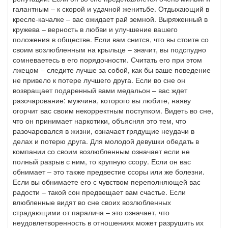
галантным – к скорой и удачной женитьбе. Отдыхающий в
кресле-качалке – вас ожидает рай земной. Выряженный в
кружева – верность в любви и улучшение вашего
положения в обществе. Если вам снится, что вы стоите со
своим возлюбленным на крыльце – значит, вы подспудно
сомневаетесь в его порядочности. Считать его при этом
лжецом – следите лучше за собой, как бы ваше поведение
не привело к потере лучшего друга. Если во сне он
возвращает подаренный вами медальон – вас ждет
разочарование: мужчина, которого вы любите, наяву
огорчит вас своим некорректным поступком. Видеть во сне,
что он принимает наркотики, объясняя это тем, что
разочаровался в жизни, означает грядущие неудачи в
делах и потерю друга. Для молодой девушки обедать в
компании со своим возлюбленным означает если не
полный разрыв с ним, то крупную ссору. Если он вас
обнимает – это также предвестие ссоры или же болезни.
Если вы обнимаете его с чувством переполняющей вас
радости – такой сон предвещает вам счастье. Если
влюбленные видят во сне своих возлюбленных
страдающими от паралича – это означает, что
неудовлетворенность в отношениях может разрушить их