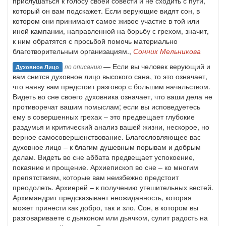
прислушаться к голосу своей совести и не сходить с пути,
который он вам подскажет. Если верующие видят сон, в
котором они принимают самое живое участие в той или
иной кампании, направленной на борьбу с грехом, значит,
к ним обратятся с просьбой помочь материально
благотворительным организациям.,
Сонник Мельникова
— Если вы человек верующий и
по описанию
Духовное Лицо
вам снится духовное лицо высокого сана, то это означает,
что наяву вам предстоит разговор с большим начальством.
Видеть во сне своего духовника означает, что ваши дела не
противоречат вашим помыслам; если вы исповедуетесь
ему в совершенных грехах – это предвещает глубокие
раздумья и критический анализ вашей жизни, нескорое, но
верное самосовершенствование. Благословляющее вас
духовное лицо – к благим душевным порывам и добрым
делам. Видеть во сне аббата предвещает успокоение,
покаяние и прощение. Архиепископ во сне – ко многим
препятствиям, которые вам неизбежно предстоит
преодолеть. Архиерей – к получению утешительных вестей.
Архимандрит предсказывает неожиданность, которая
может принести как добро, так и зло. Сон, в котором вы
разговариваете с дьяконом или дьячком, сулит радость на