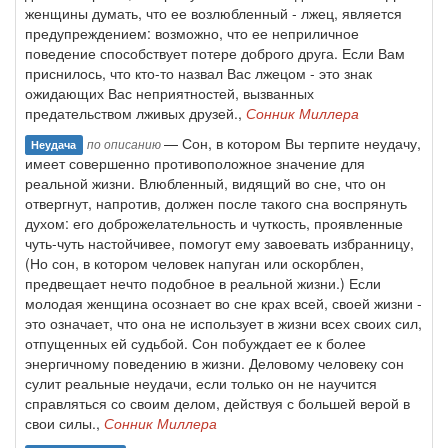
женщины думать, что ее возлюбленный - лжец, является
предупреждением: возможно, что ее неприличное
поведение способствует потере доброго друга. Если Вам
приснилось, что кто-то назвал Вас лжецом - это знак
ожидающих Вас неприятностей, вызванных
предательством лживых друзей.,
Сонник Миллера
— Сон, в котором Вы терпите неудачу,
по описанию
Неудача
имеет совершенно противоположное значение для
реальной жизни. Влюбленный, видящий во сне, что он
отвергнут, напротив, должен после такого сна воспрянуть
духом: его доброжелательность и чуткость, проявленные
чуть-чуть настойчивее, помогут ему завоевать избранницу,
(Но сон, в котором человек напуган или оскорблен,
предвещает нечто подобное в реальной жизни.) Если
молодая женщина осознает во сне крах всей, своей жизни -
это означает, что она не использует в жизни всех своих сил,
отпущенных ей судьбой. Сон побуждает ее к более
энергичному поведению в жизни. Деловому человеку сон
сулит реальные неудачи, если только он не научится
справляться со своим делом, действуя с большей верой в
свои силы.,
Сонник Миллера