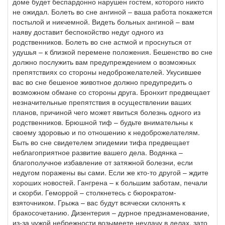
доме будет беспардонно нарушен гостем, которого никто
не ожидал. Болеть во сне ангиной – ваша работа покажется
постылой и никчемной. Видеть больных ангиной – вам
наяву доставит беспокойство недуг одного из
родственников. Болеть во сне астмой и проснуться от
удушья – к близкой перемене положения. Бешенство во сне
должно послужить вам предупреждением о возможных
препятствиях со стороны недоброжелателей. Укусившее
вас во сне бешеное животное должно предупредить о
возможном обмане со стороны друга. Бронхит предвещает
незначительные препятствия в осуществлении ваших
планов, причиной чего может явиться болезнь одного из
родственников. Брюшной тиф – будьте внимательны к
своему здоровью и по отношению к недоброжелателям.
Быть во сне свидетелем эпидемии тифа предвещает
неблагоприятное развитие вашего дела. Водянка –
благополучное избавление от затяжной болезни, если
недугом поражены вы сами. Если же кто-то другой – ждите
хороших новостей. Гангрена – к большим заботам, печали
и скорби. Геморрой – столкнетесь с бюрократом-
взяточником. Грыжа – вас будут всячески склонять к
бракосочетанию. Дизентерия – дурное предзнаменование,
из-за чужой небрежности возымеете неудачу в делах, зато