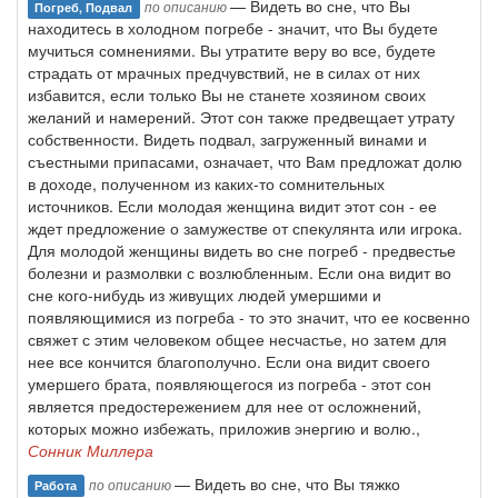
— Видеть во сне, что Вы
по описанию
Погреб, Подвал
находитесь в холодном погребе - значит, что Вы будете
мучиться сомнениями. Вы утратите веру во все, будете
страдать от мрачных предчувствий, не в силах от них
избавится, если только Вы не станете хозяином своих
желаний и намерений. Этот сон также предвещает утрату
собственности. Видеть подвал, загруженный винами и
съестными припасами, означает, что Вам предложат долю
в доходе, полученном из каких-то сомнительных
источников. Если молодая женщина видит этот сон - ее
ждет предложение о замужестве от спекулянта или игрока.
Для молодой женщины видеть во сне погреб - предвестье
болезни и размолвки с возлюбленным. Если она видит во
сне кого-нибудь из живущих людей умершими и
появляющимися из погреба - то это значит, что ее косвенно
свяжет с этим человеком общее несчастье, но затем для
нее все кончится благополучно. Если она видит своего
умершего брата, появляющегося из погреба - этот сон
является предостережением для нее от осложнений,
которых можно избежать, приложив энергию и волю.,
Сонник Миллера
— Видеть во сне, что Вы тяжко
по описанию
Работа