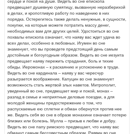
сердце и покой на душе. Видеть во сне епископа
предвещает душевную сумятицу, вызванную неразберихой
в делах, и кропотливую работу по наведению в них
порядка. Остерегитесь также делать ненужные, в сущности,
покупки, на которые можете потратить массу денег,
необходимых вам для других целей. Удостоиться во сне
похвалы епископа означает, что наяву вас ждет удача во
всех делах, особенно в любовных. Игумен во сне
знаменует, что вы проведете предстоящий день самым
достойным и богоугодным образом. Видеть во сне иезуита
предвещает наяву пережить страдания, боль и тихие
обиды. Иеромонах – к раскаянию и успокоению в труде.
Видеть во сне кардинала – наяву у вас чересчур
разыграется воображение. Капуцин во сне знаменует
возможность стать жертвой злых наветов. Митрополит,
увиденный во сне, предвещает мир и покой, монах –
разлад в семье и неприятные деловые поездки, а для
молодой женщины предостережение о том, что
распускаемые ею сплетни и обман обернутся против нее
же. Видеть себя во сне в образе монахини означает потерю
близких или болезнь. Мулла – призыв к любви и добру.
Видеть во сне папу римского предвещает, что наяву вас
обманут самым бессовестным образом. Раввин во сне