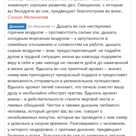
знаменует хорошее развитие дел. Священник, с которым
вы беседуете во сне, предвещает благополучие во всем.,
Сонник Мельникова
— Дышать во сне нестерпимо
по описанию
Дыхание
горячим воздухом – противостоять силам зла, дышать
холодным морозным воздухом – к запутанности в
семейных отношениях и сложностям на работе, дышать
сырым воздухом – знак, предостерегающий: не падайте
духом в трудной ситуации, иначе вы навсегда подорвете
веру в себя и уже никогда не сможете дойти до намеченной
в жизни цели. Вдыхать во сне приятный аромат – значит,
наяву вам преподнесут прекрасный подарок и предоставят
возможность отправиться в увлекательное путешествие.
Вдыхать аромат лилий означает, что печаль очистит вашу
душу и необычайно обострит чувства. Вдыхать аромат
маков – в действительности станете жертвой лести и
лживых обещаний. Чистое и свежее дыхание любимого
человека, который целует вас во сне, говорит о
незабываемых минутах, которые вы проведете с ним наяву
и довольно в скором времени. Разговаривать с человеком,
у которого нездоровое, с хрипами дыхание, предвещает
болезни и долги. Задыхаться во сне от зловонных запахов