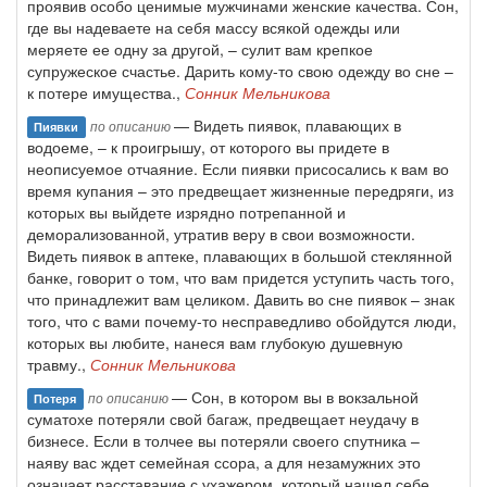
проявив особо ценимые мужчинами женские качества. Сон,
где вы надеваете на себя массу всякой одежды или
меряете ее одну за другой, – сулит вам крепкое
супружеское счастье. Дарить кому-то свою одежду во сне –
к потере имущества.,
Сонник Мельникова
— Видеть пиявок, плавающих в
по описанию
Пиявки
водоеме, – к проигрышу, от которого вы придете в
неописуемое отчаяние. Если пиявки присосались к вам во
время купания – это предвещает жизненные передряги, из
которых вы выйдете изрядно потрепанной и
деморализованной, утратив веру в свои возможности.
Видеть пиявок в аптеке, плавающих в большой стеклянной
банке, говорит о том, что вам придется уступить часть того,
что принадлежит вам целиком. Давить во сне пиявок – знак
того, что с вами почему-то несправедливо обойдутся люди,
которых вы любите, нанеся вам глубокую душевную
травму.,
Сонник Мельникова
— Сон, в котором вы в вокзальной
по описанию
Потеря
суматохе потеряли свой багаж, предвещает неудачу в
бизнесе. Если в толчее вы потеряли своего спутника –
наяву вас ждет семейная ссора, а для незамужних это
означает расставание с ухажером, который нашел себе