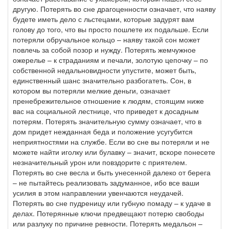
другую. Потерять во сне драгоценности означает, что наяву
будете иметь дело с льстецами, которые задурят вам
голову до того, что вы просто пошлете их подальше. Если
потеряли обручальное кольцо – наяву такой сон может
повлечь за собой позор и нужду. Потерять жемчужное
ожерелье – к страданиям и печали, золотую цепочку – по
собственной недальновидности упустите, может быть,
единственный шанс значительно разбогатеть. Сон, в
котором вы потеряли мелкие деньги, означает
пренебрежительное отношение к людям, стоящим ниже
вас на социальной лестнице, что приведет к досадным
потерям. Потерять значительную сумму означает, что в
дом придет нежданная беда и положение усугубится
неприятностями на службе. Если во сне вы потеряли и не
можете найти иголку или булавку – значит, вскоре понесете
незначительный урон или повздорите с приятелем.
Потерять во сне весла и быть унесенной далеко от берега
– не пытайтесь реализовать задуманное, ибо все ваши
усилия в этом направлении увенчаются неудачей.
Потерять во сне пудреницу или губную помаду – к удаче в
делах. Потерянные ключи предвещают потерю свободы
или разлуку по причине ревности. Потерять медальон –