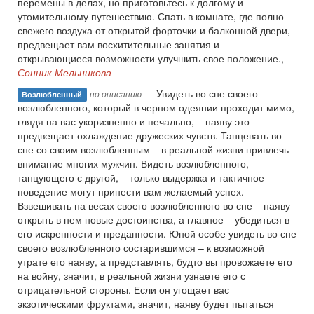
перемены в делах, но приготовьтесь к долгому и
утомительному путешествию. Спать в комнате, где полно
свежего воздуха от открытой форточки и балконной двери,
предвещает вам восхитительные занятия и
открывающиеся возможности улучшить свое положение.,
Сонник Мельникова
— Увидеть во сне своего
по описанию
Возлюбленный
возлюбленного, который в черном одеянии проходит мимо,
глядя на вас укоризненно и печально, – наяву это
предвещает охлаждение дружеских чувств. Танцевать во
сне со своим возлюбленным – в реальной жизни привлечь
внимание многих мужчин. Видеть возлюбленного,
танцующего с другой, – только выдержка и тактичное
поведение могут принести вам желаемый успех.
Взвешивать на весах своего возлюбленного во сне – наяву
открыть в нем новые достоинства, а главное – убедиться в
его искренности и преданности. Юной особе увидеть во сне
своего возлюбленного состарившимся – к возможной
утрате его наяву, а представлять, будто вы провожаете его
на войну, значит, в реальной жизни узнаете его с
отрицательной стороны. Если он угощает вас
экзотическими фруктами, значит, наяву будет пытаться