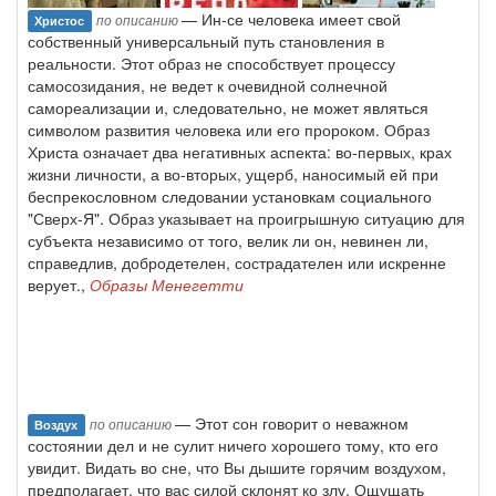
— Ин-се человека имеет свой
по описанию
Христос
собственный универсальный путь станов­ления в
реальности. Этот образ не способствует процессу
самосозида­ния, не ведет к очевидной солнечной
самореализации и, следователь­но, не может являться
символом развития человека или его пророком. Образ
Христа означает два негативных аспекта: во-первых, крах
жиз­ни личности, а во-вторых, ущерб, наносимый ей при
беспрекослов­ном следовании установкам социального
"Сверх-Я". Образ указыва­ет на проигрышную ситуацию для
субъекта независимо от того, велик ли он, невинен ли,
справедлив, добродетелен, сострадателен или ис­кренне
верует.,
Образы Менегетти
— Этот сон говорит о неважном
по описанию
Воздух
состоянии дел и не сулит ничего хорошего тому, кто его
увидит. Видать во сне, что Вы дышите горячим воздухом,
предполагает, что вас силой склонят ко злу. Ощущать