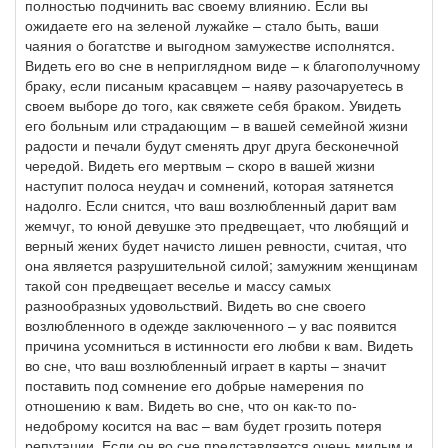
полностью подчинить вас своему влиянию. Если вы
ожидаете его на зеленой лужайке – стало быть, ваши
чаяния о богатстве и выгодном замужестве исполнятся.
Видеть его во сне в неприглядном виде – к благополучному
браку, если писаным красавцем – наяву разочаруетесь в
своем выборе до того, как свяжете себя браком. Увидеть
его больным или страдающим – в вашей семейной жизни
радости и печали будут сменять друг друга бесконечной
чередой. Видеть его мертвым – скоро в вашей жизни
наступит полоса неудач и сомнений, которая затянется
надолго. Если снится, что ваш возлюбленный дарит вам
жемчуг, то юной девушке это предвещает, что любящий и
верный жених будет начисто лишен ревности, считая, что
она является разрушительной силой; замужним женщинам
такой сон предвещает веселье и массу самых
разнообразных удовольствий. Видеть во сне своего
возлюбленного в одежде заключенного – у вас появится
причина усомниться в истинности его любви к вам. Видеть
во сне, что ваш возлюбленный играет в карты – значит
поставить под сомнение его добрые намерения по
отношению к вам. Видеть во сне, что он как-то по-
недоброму косится на вас – вам будет грозить потеря
репутации. Если он во сне представляется очень милым и