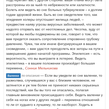
расстроены из-за чьей-то небрежности или халатности.
Болеть или видеть во сне больных туберкулезом – к долгим
годам здоровой жизни. Быть во сне свидетелем того, как
эпидемия холеры опустошает жилища людей, –
предвестие наяву угрозы вирусных заболеваний, что может
надолго оторвать вас от неотложных дел. Чесотка, зуду от
которой вы якобы подвержены во сне, говорит о том, что
вам придется оказать сопротивление откровенно грубому
давлению. Чума, так или иначе фигурирующая в вашем
сновидении, – вам удастся преодолеть все заторы на пути к
завершению давно начатой программы. Эпилепсия – есть
вероятность, что вы выиграете в лотерею. Видеть
эпилептика – в вашем положении произойдет большая
перемена.,
Сонник Мельникова
— Если вы увидели во сне валенки, то
по описанию
Валенки
размолвка, случившаяся у вас с близким человеком, не
затянется и уж тем более не принесет никаких серьезных
последствий, как бы вы того ни опасались, полагая
главным виновником происшедшего себя. Видеть валенки у
себя на ногах или у других людей – перемена отношений
то ли от худшего к лучшему, то ли наоборот. Ходить в