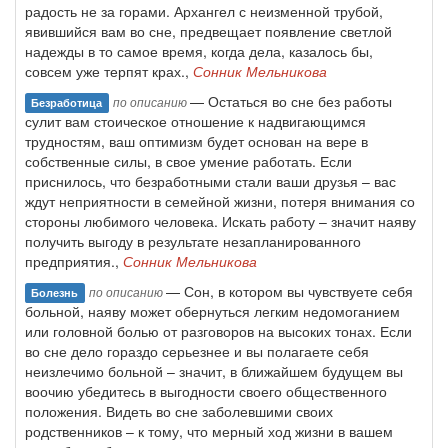
радость не за горами. Архангел с неизменной трубой,
явившийся вам во сне, предвещает появление светлой
надежды в то самое время, когда дела, казалось бы,
совсем уже терпят крах.,
Сонник Мельникова
— Остаться во сне без работы
по описанию
Безработица
сулит вам стоическое отношение к надвигающимся
трудностям, ваш оптимизм будет основан на вере в
собственные силы, в свое умение работать. Если
приснилось, что безработными стали ваши друзья – вас
ждут неприятности в семейной жизни, потеря внимания со
стороны любимого человека. Искать работу – значит наяву
получить выгоду в результате незапланированного
предприятия.,
Сонник Мельникова
— Сон, в котором вы чувствуете себя
по описанию
Болезнь
больной, наяву может обернуться легким недомоганием
или головной болью от разговоров на высоких тонах. Если
во сне дело гораздо серьезнее и вы полагаете себя
неизлечимо больной – значит, в ближайшем будущем вы
воочию убедитесь в выгодности своего общественного
положения. Видеть во сне заболевшими своих
родственников – к тому, что мерный ход жизни в вашем