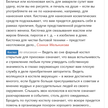
Беличья или колонковая кисть для акварели сулит вам
удачу, если вы ею рисуете, и печаль на душе – если вы
употребляете ее не по назначению, например, для
нанесения клея. Кисточка для нанесения косметических
средств подсказывает, что вам придется держать себя в
рамках приличия, будучи представленной родителям
своего жениха. Кисточка для смазывания маслом или
жиром блинов, пирогов и т. д. – к изобилию в доме.
Кисточка для чистки бытовой техники – предстоит
неотложное дело.,
Сонник Мельникова
— Видеть во сне фарный костел
по описанию
Костел
открытым для прихожан означает, что ваша вспыльчивость
и стремление любым путем утвердить собственную
значимость в глазах окружающих сослужат вам плохую
службу в деле приобретения авторитета. Видеть
молящихся в костеле верующих – в жизни достигнете
многого, если будете больше прислушиваться к советам и
мнению мудрых и рассудительных людей из своего
окружения. Слышать звон колоколов в костеле означает
разочарование в событиях, столь долго ожидаемых.
Бродить по пустому костелу означает, что вскоре придется
помочь в организации похорон хорошего знакомого.,