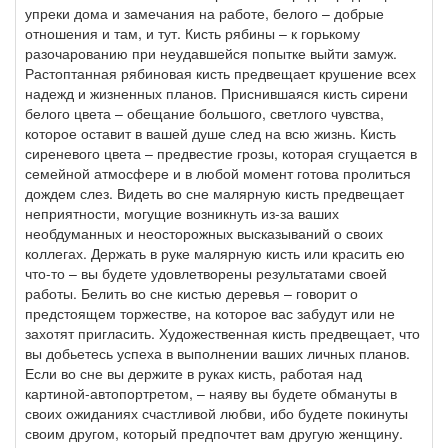
упреки дома и замечания на работе, белого – добрые
отношения и там, и тут. Кисть рябины – к горькому
разочарованию при неудавшейся попытке выйти замуж.
Растоптанная рябиновая кисть предвещает крушение всех
надежд и жизненных планов. Приснившаяся кисть сирени
белого цвета – обещание большого, светлого чувства,
которое оставит в вашей душе след на всю жизнь. Кисть
сиреневого цвета – предвестие грозы, которая сгущается в
семейной атмосфере и в любой момент готова пролиться
дождем слез. Видеть во сне малярную кисть предвещает
неприятности, могущие возникнуть из-за ваших
необдуманных и неосторожных высказываний о своих
коллегах. Держать в руке малярную кисть или красить ею
что-то – вы будете удовлетворены результатами своей
работы. Белить во сне кистью деревья – говорит о
предстоящем торжестве, на которое вас забудут или не
захотят пригласить. Художественная кисть предвещает, что
вы добьетесь успеха в выполнении ваших личных планов.
Если во сне вы держите в руках кисть, работая над
картиной-автопортретом, – наяву вы будете обмануты в
своих ожиданиях счастливой любви, ибо будете покинуты
своим другом, который предпочтет вам другую женщину.