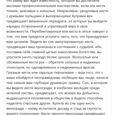
что наяву вас ждет известность, которой вы достигнете
высоким профессиональным мастерством, если эти кисти
тонкие, красивые и изящные. Некрасивые, уродливые кисти
с кривыми пальцами и выпирающими буграми вен
предвещают жизненные передряги, из которых вы выйдете
изрядно потрепанной и утратившей веру в свои
возможности. Перебинтованная или кисть в гипсе говорит о
том, что вам придется уступить часть того, что принадлежит
вам целиком. Видеть во сне ампутированную кисть
предвещает ваш проигрыш в состязании с судьбой, ибо,
поставив себе главной целью накопление богатства, вы
упустите нечто гораздо более ценное. Волосатые или
обожженные кисти рук – обретете сильных и надежных
спонсоров, но одновременно и недюжинных врагов.
Грязные кисти или скрытые перчатками – знак того, что с
вами обойдутся несправедливо любящие вас люди, нанеся
тем самым вам глубокую душевную травму. Сон, в котором
вы видите кисти винограда, в изобилии висящие среди
зеленой листвы, предвещает, что вскоре вы добьетесь
выдающегося положения в обществе и будете способны
наделять счастьем других. Купить во сне одну кисть
винограда – наяву испытаете досаду и стыд за скупость
вашего поклонника. Кисть черного винограда предвещает