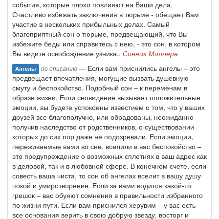
события, которые плохо повлияют на Ваши дела.
Счастливо избежать заключения в тюрьме - обещает Вам
участие в нескольких прибыльных делах. Самый
благоприятный сон о тюрьме, предвещающий, что Вы
избежите беды или справитесь с нею, - это сон, в котором
Вы видите освобождение узника.,
Сонник Миллера
— Если вам приснились ангелы – это
по описанию
Ангелы
предвещает впечатления, могущие вызвать душевную
смуту и беспокойство. Подобный сон – к переменам в
образе жизни. Если сновидение вызывает положительные
эмоции, вы будете успокоены известием о том, что у ваших
друзей все благополучно, или обрадованы, неожиданно
получив наследство от родственников, о существовании
которых до сих пор даже не подозревали. Если эмоции,
переживаемые вами во сне, вселили в вас беспокойство –
это предупреждение о возможных сплетнях в ваш адрес как
в деловой, так и в любовной сфере. В конечном счете, если
совесть ваша чиста, то сон об ангелах вселит в вашу душу
покой и умиротворение. Если за вами водится какой-то
грешок – вас обуяют сомнения в правильности избранного
по жизни пути. Если вам приснился херувим – у вас есть
все основания верить в свою добрую звезду, восторг и