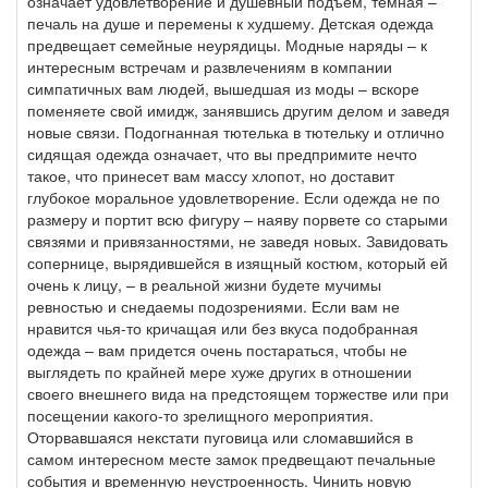
означает удовлетворение и душевный подъем, темная –
печаль на душе и перемены к худшему. Детская одежда
предвещает семейные неурядицы. Модные наряды – к
интересным встречам и развлечениям в компании
симпатичных вам людей, вышедшая из моды – вскоре
поменяете свой имидж, занявшись другим делом и заведя
новые связи. Подогнанная тютелька в тютельку и отлично
сидящая одежда означает, что вы предпримите нечто
такое, что принесет вам массу хлопот, но доставит
глубокое моральное удовлетворение. Если одежда не по
размеру и портит всю фигуру – наяву порвете со старыми
связями и привязанностями, не заведя новых. Завидовать
сопернице, вырядившейся в изящный костюм, который ей
очень к лицу, – в реальной жизни будете мучимы
ревностью и снедаемы подозрениями. Если вам не
нравится чья-то кричащая или без вкуса подобранная
одежда – вам придется очень постараться, чтобы не
выглядеть по крайней мере хуже других в отношении
своего внешнего вида на предстоящем торжестве или при
посещении какого-то зрелищного мероприятия.
Оторвавшаяся некстати пуговица или сломавшийся в
самом интересном месте замок предвещают печальные
события и временную неустроенность. Чинить новую