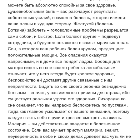
можете быть абсолютно спокойны за свое здоровье.
Душевнобольным быть – вас разочаруют результаты
собственных усилий, возможна болезнь, которая изменит
ваши планы в худшую сторону. Желтухой (болезнь
Боткина) заболеть – головоломные проблемы разрешатся
сами собой, и быстро. Если болеют другие – подведут
сотрудники, и будущее покажется в самых мрачных тонах.
Сон, в котором ваш ребенок болен крупом, предвещает
положительные эмоции. Все опасения окажутся
напрасными, и в доме все пойдет ладом. Вообще для
матери видеть во сне своего ребенка легкобольным
означает, что у него всегда будет крепкое здоровье,
беспокойство ей доставят другие связанные с ним
неприятности. Видеть во сне своего ребенка безнадежно
больным – значит, у вас имеются причины для страха, ибо
существует реальная угроза его здоровью. Лихорадка во
сне означает, что вы напрасно беспокоитесь по пустякам,
тогда как главное ускользает от вашего внимания, поэтому
следует взять себя в руки и трезвее смотреть на жизнь.
Малярия – вы действительно впадаете в болезненное
состояние. Если вас мучает приступ малярии, значит,
неуверенность в себе и своих делах доведет вас чуть ли не