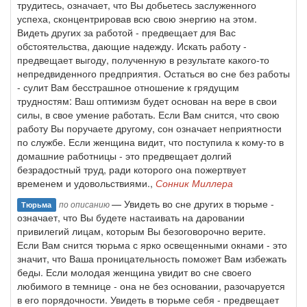
трудитесь, означает, что Вы добьетесь заслуженного
успеха, сконцентрировав всю свою энергию на этом.
Видеть других за работой - предвещает для Вас
обстоятельства, дающие надежду. Искать работу -
предвещает выгоду, полученную в результате какого-то
непредвиденного предприятия. Остаться во сне без работы
- сулит Вам бесстрашное отношение к грядущим
трудностям: Ваш оптимизм будет основан на вере в свои
силы, в свое умение работать. Если Вам снится, что свою
работу Вы поручаете другому, сон означает неприятности
по службе. Если женщина видит, что поступила к кому-то в
домашние работницы - это предвещает долгий
безрадостный труд, ради которого она пожертвует
временем и удовольствиями.,
Сонник Миллера
— Увидеть во сне других в тюрьме -
по описанию
Тюрьма
означает, что Вы будете настаивать на даровании
привилегий лицам, которым Вы безоговорочно верите.
Если Вам снится тюрьма с ярко освещенными окнами - это
значит, что Ваша проницательность поможет Вам избежать
беды. Если молодая женщина увидит во сне своего
любимого в темнице - она не без основании, разочаруется
в его порядочности. Увидеть в тюрьме себя - предвещает