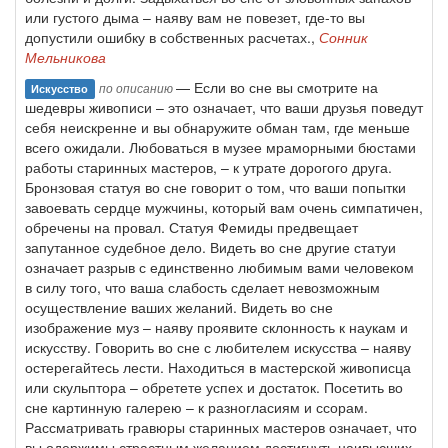
или густого дыма – наяву вам не повезет, где-то вы
допустили ошибку в собственных расчетах.,
Сонник
Мельникова
— Если во сне вы смотрите на
по описанию
Искусство
шедевры живописи – это означает, что ваши друзья поведут
себя неискренне и вы обнаружите обман там, где меньше
всего ожидали. Любоваться в музее мраморными бюстами
работы старинных мастеров, – к утрате дорогого друга.
Бронзовая статуя во сне говорит о том, что ваши попытки
завоевать сердце мужчины, который вам очень симпатичен,
обречены на провал. Статуя Фемиды предвещает
запутанное судебное дело. Видеть во сне другие статуи
означает разрыв с единственно любимым вами человеком
в силу того, что ваша слабость сделает невозможным
осуществление ваших желаний. Видеть во сне
изображение муз – наяву проявите склонность к наукам и
искусству. Говорить во сне с любителем искусства – наяву
остерегайтесь лести. Находиться в мастерской живописца
или скульптора – обретете успех и достаток. Посетить во
сне картинную галерею – к разногласиям и ссорам.
Рассматривать гравюры старинных мастеров означает, что
вы одержимы страстным желанием достигнуть наивысших