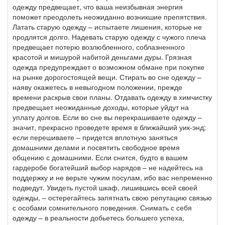
одежду предвещает, что ваша неизбывная энергия
поможет преодолеть неожиданно возникшие препятствия.
Латать старую одежду – испытаете лишения, которые не
продлятся долго. Надевать старую одежду с чужого плеча
предвещает потерю возлюбленного, соблазненного
красотой и мишурой набитой деньгами дуры. Грязная
одежда предупреждает о возможном обмане при покупке
на рынке дорогостоящей вещи. Стирать во сне одежду –
наяву окажетесь в невыгодном положении, прежде
времени раскрыв свои планы. Отдавать одежду в химчистку
предвещает неожиданные доходы, которые уйдут на
уплату долгов. Если во сне вы перекрашиваете одежду –
значит, прекрасно проведете время в ближайший уик-энд;
если перешиваете – придется вплотную заняться
домашними делами и посвятить свободное время
общению с домашними. Если снится, будто в вашем
гардеробе богатейший выбор нарядов – не надейтесь на
поддержку и не верьте чужим посулам, ибо вас непременно
подведут. Увидеть пустой шкаф, лишившись всей своей
одежды, – остерегайтесь запятнать свою репутацию связью
с особами сомнительного поведения. Снимать с себя
одежду – в реальности добьетесь большего успеха,