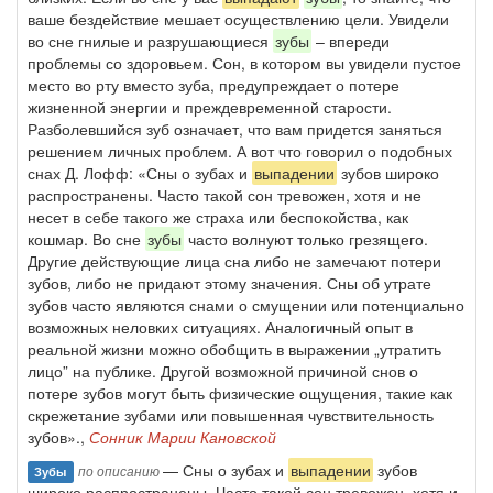
ваше бездействие мешает осуществлению цели. Увидели
во сне гнилые и разрушающиеся
зубы
– впереди
проблемы со здоровьем. Сон, в котором вы увидели пустое
место во рту вместо зуба, предупреждает о потере
жизненной энергии и преждевременной старости.
Разболевшийся зуб означает, что вам придется заняться
решением личных проблем. А вот что говорил о подобных
снах Д. Лофф: «Сны о зубах и
выпадении
зубов широко
распространены. Часто такой сон тревожен, хотя и не
несет в себе такого же страха или беспокойства, как
кошмар. Во сне
зубы
часто волнуют только грезящего.
Другие действующие лица сна либо не замечают потери
зубов, либо не придают этому значения. Сны об утрате
зубов часто являются снами о смущении или потенциально
возможных неловких ситуациях. Аналогичный опыт в
реальной жизни можно обобщить в выражении „утратить
лицо” на публике. Другой возможной причиной снов о
потере зубов могут быть физические ощущения, такие как
скрежетание зубами или повышенная чувствительность
зубов».,
Сонник Марии Кановской
— Сны о зубах и
выпадении
зубов
по описанию
Зубы
широко распространены. Часто такой сон тревожен, хотя и