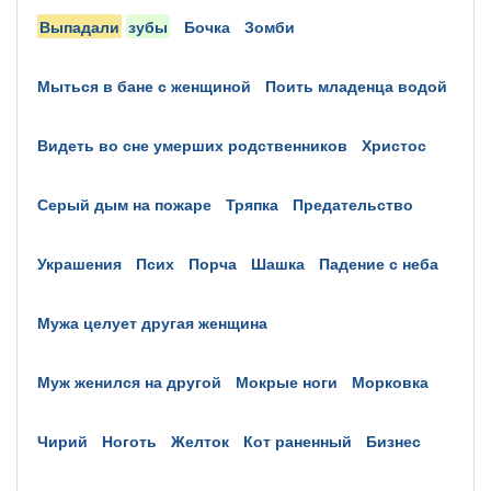
выпадали
зубы
бочка
зомби
мыться в бане с женщиной
поить младенца водой
видеть во сне умерших родственников
христос
серый дым на пожаре
тряпка
предательство
украшения
псих
порча
шашка
падение с неба
мужа целует другая женщина
муж женился на другой
мокрые ноги
морковка
чирий
ноготь
желток
кот раненный
бизнес