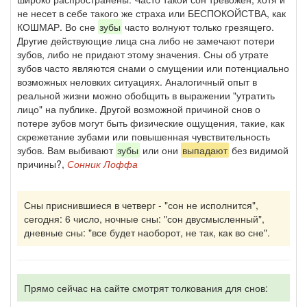
не несет в себе такого же страха или БЕСПОКОЙСТВА, как
КОШМАР. Во сне
зубы
часто волнуют только грезящего.
Другие действующие лица сна либо не замечают потери
зубов, либо не придают этому значения. Сны об утрате
зубов часто являются снами о смущении или потенциально
возможных неловких ситуациях. Аналогичный опыт в
реальной жизни можно обобщить в выражении "утратить
лицо" на публике. Другой возможной причиной снов о
потере зубов могут быть физические ощущения, такие, как
скрежетание зубами или повышенная чувствительность
зубов. Вам выбивают
зубы
или они
выпадают
без видимой
причины?,
Сонник Лоффа
Сны приснившиеся в четверг - "сон не исполнится",
сегодня: 6 число, ночные сны: "сон двусмысленный",
дневные сны: "все будет наоборот, не так, как во сне".
Прямо сейчас на сайте смотрят толкования для снов: