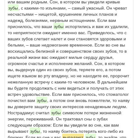
или вашим родным. Сон, в котором вы увидели кривые
зубы
, с какими-то изъянами, – самый ужасный. Он чреват
несчастьями – нищетой, крушением личных планов и
надежд, болезнями, нервным истощением. Если вам
приснилось, что ваши
зубы
испортились и вам их удалили,
то неприятности ожидают именно вас. Привиделось, что с
ваших зубов слетает налет и они становятся здоровыми и
белыми, – ваше недомогание временное. Если во сне вы
восхищались белизной и совершенством своих зубов, то в
реальной жизни вас ожидают милые сердцу друзья,
огромное счастье и исполнение желаний. Сон, в котором
вы, выдернув один из своих зубов, теряете его, а потом
ищете языком во рту впадину, но не находите ее, пророчит
нежеланную встречу с каким-то человеком. В дальнейшем
вы будете продолжать с ним видеться и получать от этих
встреч удовольствие. Если вам приснилось, что стоматолог
почистил вам
зубы
, а потом они вновь пожелтели, то наяву
вы доверите защиту своих интересов ненадежным людям.
Нострадамус считал
зубы
символом потери жизненной
энергии, переживаний. Он трактовал сны о зубах
следующим образом: Если вы увидели во сне, как вам
вырывают
зубы
, то наяву боитесь потерять кого-либо из
близких. Если во сне у вас
выпадают
зубы
, то знайте, что