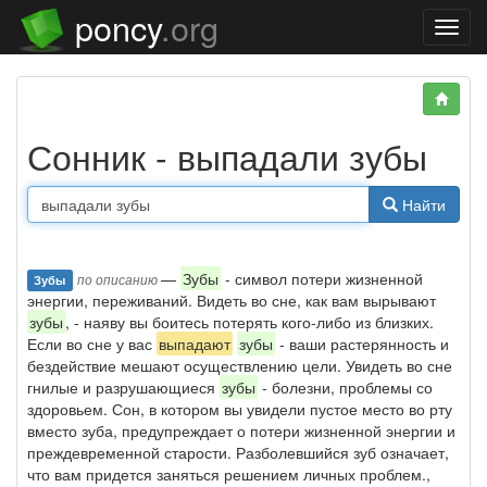
poncy
.org
Нави
Сонник - выпадали зубы
Найти
—
Зубы
- символ потери жизненной
по описанию
Зубы
энергии, переживаний. Видеть во сне, как вам вырывают
зубы
, - наяву вы боитесь потерять кого-либо из близких.
Если во сне у вас
выпадают
зубы
- ваши растерянность и
бездействие мешают осуществлению цели. Увидеть во сне
гнилые и разрушающиеся
зубы
- болезни, проблемы со
здоровьем. Сон, в котором вы увидели пустое место во рту
вместо зуба, предупреждает о потери жизненной энергии и
преждевременной старости. Разболевшийся зуб означает,
что вам придется заняться решением личных проблем.,