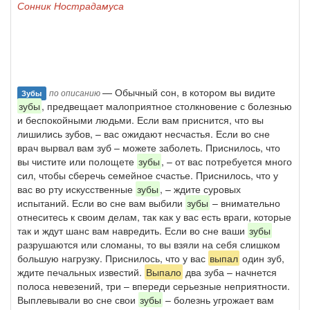
Сонник Нострадамуса
— Обычный сон, в котором вы видите
по описанию
Зубы
зубы
, предвещает малоприятное столкновение с болезнью
и беспокойными людьми. Если вам приснится, что вы
лишились зубов, – вас ожидают несчастья. Если во сне
врач вырвал вам зуб – можете заболеть. Приснилось, что
вы чистите или полощете
зубы
, – от вас потребуется много
сил, чтобы сберечь семейное счастье. Приснилось, что у
вас во рту искусственные
зубы
, – ждите суровых
испытаний. Если во сне вам выбили
зубы
– внимательно
отнеситесь к своим делам, так как у вас есть враги, которые
так и ждут шанс вам навредить. Если во сне ваши
зубы
разрушаются или сломаны, то вы взяли на себя слишком
большую нагрузку. Приснилось, что у вас
выпал
один зуб,
ждите печальных известий.
Выпало
два зуба – начнется
полоса невезений, три – впереди серьезные неприятности.
Выплевывали во сне свои
зубы
– болезнь угрожает вам