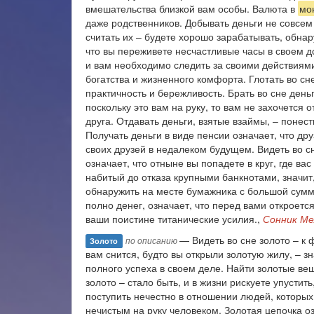
вмешательства близкой вам особы. Валюта в
мо
даже родственников. Добывать деньги не совсем
считать их – будете хорошо зарабатывать, обнару
что вы переживете несчастливые часы в своем до
и вам необходимо следить за своими действиями
богатства и жизненного комфорта. Глотать во с
практичность и бережливость. Брать во сне день
поскольку это вам на руку, то вам не захочется 
друга. Отдавать деньги, взятые взаймы, – поне
Получать деньги в виде пенсии означает, что дру
своих друзей в недалеком будущем. Видеть во с
означает, что отныне вы попадете в круг, где в
набитый до отказа крупными банкнотами, значит,
обнаружить на месте бумажника с большой суммо
полно денег, означает, что перед вами откроетс
ваши поистине титанические усилия.,
Сонник Ме
— Видеть во сне золото – к
по описанию
Золото
вам снится, будто вы открыли золотую жилу, – зн
полного успеха в своем деле. Найти золотые вещи
золото – стало быть, и в жизни рискуете упустит
поступить нечестно в отношении людей, которых
нечистым на руку человеком. Золотая цепочка оз