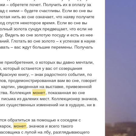
и – обретете почет. Получить их в оплату за
д с ними – будете счастливы. Если во сне вы
отая нить во сне означает, что наяву получите
од спустя некоторое время. Если во сне вы
полный золота сундук предвещает, что если не
. Видеть во сне золотую посуду и есть из нее
ий. Глотать во сне золото – к успехам в науке
давать – вас ждут большие перемены. Получать
е приобретения, о которых вы давно мечтали,
 который останется у вас от созерцания
расную книгу, – знак радостного события, по
ов, продемонстрированная вам во сне, говорит
 картин, увиденная на выставке, привезенной
ства. Коллекция
монет
, показанная во сне
письма из далеких мест. Коллекционер значков,
их существенных изменений ни в худшую, ни в
ется обратиться за помощью к соседям с
 марок,
монет
, значков и всего такого
часовщика с лупой на лбу, разглядывающего