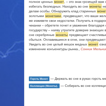
полное ценных
монет
, – это знак грозящей ва
избегать безлюдных. Находить во сне
монеты
не
делам особы. Обнаружить клад старинных
моне
золотыми
монетами
, предвещает, что ваши жел
же изживете свои недостатки. Получить в подар
чеканки – обретете почет и уважение благодаря
государству – наяву утратите доверие знающих 
сне серебряные
монеты
предвещает счастливы
сбыться. Оплавившиеся в огне, они предвещаю
Увидеть во сне целый мешок медных
монет
озна
изменение конъюнктуры рынка.,
Сонник Мельни
— Держать во сне в руках горсть м
Горсть Монет
— Собирать во сне коллекц
Коллекция (монеты).