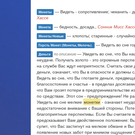
— Видеть - сопротивление; чеканить - 
Монеты
Хассе
— бедность, досада.,
Сонник Мисс Хасс
Монета
— хлопоты; старинные - случайное
Монеты Новые
— Видеть во сне го
Горсть Монет (монеты, Мелочь).
— Увидеть во сне, что Вы на
по описанию
Деньги
неудаче. Получать золото - это огромные персп
на службе Вас ждут неприятности. Считать свои д
деньги, означает, что Вы в опасности и должны 
Видеть во сне, что Вы глотаете деньги, предвещ
благосостояние и счастье - в пределах досягае
что Вам грозят потери в предпринимательстве из
по средствам. Этот сон - предупреждение! Не р
Увидеть во сне мелкие
монетки
- означает неудо
недостаточное внимание с Вашей стороны. Поте
благоприятные перспективы. Если Вы считаете 
предсказывает Вам двойственное положение: Вы 
сулит, что Вас застигнут на мелком обмане и Вы
появление новых забот при мнимом ощущении б