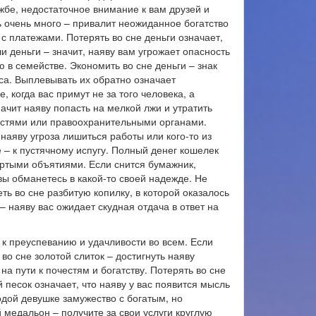
жбе, недостаточное внимание к вам друзей и
 очень много – привалит неожиданное богатство
 с платежами. Потерять во сне деньги означает,
и деньги – значит, наяву вам угрожает опасность
в семействе. Экономить во сне деньги – знак
са. Выплевывать их обратно означает
 когда вас примут не за того человека, а
начит наяву попасть на мелкой лжи и утратить
ластями или правоохранительными органами.
 наяву угроза лишиться работы или кого-то из
 – к пустячному испугу. Полный денег кошелек
тертыми объятиями. Если снится бумажник,
вы обманетесь в какой-то своей надежде. Не
ь во сне разбитую копилку, в которой оказалось
– наяву вас ожидает скудная отдача в ответ на
 к преуспеванию и удачливости во всем. Если
во сне золотой слиток – достигнуть наяву
на пути к почестям и богатству. Потерять во сне
й песок означает, что наяву у вас появится мысль
ой девушке замужество с богатым, но
 медальон – получите за свои услуги круглую