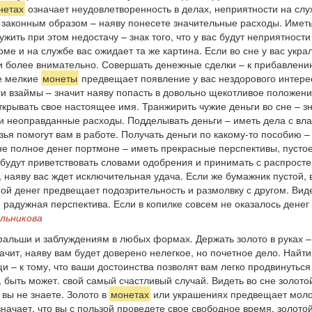
нетах
означает неудовлетворенность в делах, неприятности на слу
 законным образом – наяву понесете значительные расходы. Иметь
жить при этом недостачу – знак того, что у вас будут неприятности
ме и на службе вас ожидает та же картина. Если во сне у вас украл
 более внимательно. Совершать денежные сделки – к прибавлению 
не мелкие
монеты
предвещает появление у вас нездорового интере
ги взаймы – значит наяву попасть в довольно щекотливое положение,
открывать свое настоящее имя. Транжирить чужие деньги во сне – з
сти неоправданные расходы. Подделывать деньги – иметь дела с в
зья помогут вам в работе. Получать деньги по какому-то пособию –
не полное денег портмоне – иметь прекрасные перспективы, пустое
ас будут приветствовать словами одобрения и принимать с распрос
 наяву вас ждет исключительная удача. Если же бумажник пустой, 
й денег предвещает подозрительность и размолвку с другом. Видет
я радужная перспектива. Если в копилке совсем не оказалось денег 
льникова
 фальши и заблуждениям в любых формах. Держать золото в руках –
ачит, наяву вам будет доверено нелегкое, но почетное дело. Найти 
 – к тому, что ваши достоинства позволят вам легко продвинуться 
ь, быть может. свой самый счастливый случай. Видеть во сне золото
 вы не знаете. Золото в
монетах
или украшениях предвещает молод
начает, что вы с пользой проведете свое свободное время, золотой