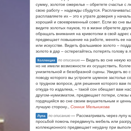
сумму, золотое ожерелье – обретете счастье с л
свою работу – надежды сбудутся. Расплачиватьс
расплавляете их – это к утрате доверия у начал
хороший и своевременный совет. Если во сне вы
видите золотых пауков, то в жизни обретете дру
обращать внимания на кривотолки в свой адрес и
предвещает повышение на работе, менять ее на с
или искусстве. Видеть фальшивое золото – подда
золото в дар – остерегайтесь потерять голову в
— Видеть во сне некую к
по описанию
Коллекция
но не имели возможности их осуществить. Колле
унизительной и безобразной сцены. Увидеть во с
поводу которого вы устроите шумное застолье с
о трудном вопросе, для решения которого вам п
откуда-то издалека, – такой сон обещает вам н
другом-нумизматом, предвещает потери, слезы и
гордящийся во сне своим внушительным и ценны
лучшую сторону.,
Сонник Мельникова
— Рассматривать через лупу ка
по описанию
Лупа
просьбой помочь передвинуть мебель или разгру
коллекционного предвещает неудачу при выполне