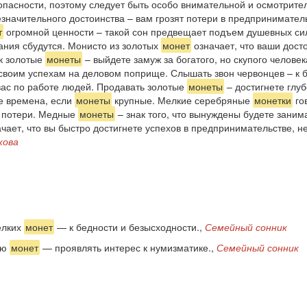
м опасности, поэтому следует быть особо внимательной и осмотрит
значительного достоинства – вам грозят потери в предпринимател
т
огромной ценности – такой сон предвещает подъем душевных сил
ания сбудутся. Монисто из золотых
монет
означает, что ваши досто
ок золотые
монеты
– выйдете замуж за богатого, но скупого челове
 своим успехам на деловом поприще. Слышать звон червонцев – к б
вас по работе людей. Продавать золотые
монеты
– достигнете глуб
е времена, если
монеты
крупные. Мелкие серебряные
монетки
го
т потери. Медные
монеты
– знак того, что вынуждены будете зани
чает, что вы быстро достигнете успехов в предпринимательстве, не
кова
елких
монет
— к бедности и безысходности.,
Семейный сонник
ию
монет
— проявлять интерес к нумизматике.,
Семейный сонник