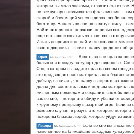
которым вы мало знакомы, отвратит его от вас.
но все купюры оказываются фальшивыми – вам гр
скорый и блестящий успех в делах, особенно сер
богатству. Напасть во сне на золотую жилу – ва
Найти потерянные перчатки, перерыв всю одежду
еще есть шанс схватить за хвост свою птицу сча
Искать дворника и не найти его означает мелки
своего дворника – значит, наяву предстоит обща
— Видеть во сне орла за реш
по описанию
Орел
больных и поездку на курорт для здоровых. Спя
Сон, в котором вы видите орла на своем гнезде 
это предвещает рост материального благососто
добычу, означает, что наяву выиграете затяжно
делах для состоятельных и подъем материальног
жизненным невзгодам и сохранить спокойствие 
вас во сне, – потерпите обиду и убытки от офи
к крупному проигрышу в азартной игре. Если во 
рокового случая, в результате которого потеря
похороны близких людей, которые уйдут из жизни
— Если во сне вы внезапно 
по описанию
Пещера
намеченное на ближайшие выходные культурное 