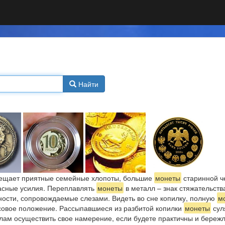
Найти
ещает приятные семейные хлопоты, большие
монеты
старинной че
асные усилия. Переплавлять
монеты
в металл – знак стяжательст
ности, сопровождаемые слезами. Видеть во сне копилку, полную
м
совое положение. Рассыпавшиеся из разбитой копилки
монеты
сул
илам осуществить свое намерение, если будете практичны и бережл