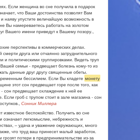
иях. Если женщина во сне получила в подарок
означает, что Ваши достоинства позволят Вам
Вы и наяву упустите величайшую возможность в
 сне Вы намереваетесь работать на золотом
руг Вашего имени приведут к Вашему позору.,
плохие перспективы в коммерческих делах.
ой смерти друга или отчаянно затруднительного
и и политическими группировками. Видеть труп
 Вашей семьи - предвещает болезнь кому-то из
ржать данные друг другу священные обеты.
м временным бессилием. Если Вы кладете
монету
щине этот сон предвещает горе после того, как
 - сон предвещает охлаждение к ней ее
. Если гроб с трупом стоит в зале магазина - сон
оступков.,
Сонник Миллера
ит известное беспокойство. Получить во сне
и означает легкомыслие, небрежность и
ествах, – удача и уважение окружающих, много
акже, что труд ваш принесет малый заработок.
м грозят потери в предпринимательстве из-за