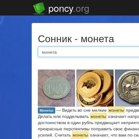
poncy
.org
Сонник - монета
— Видеть во сне мелкие
монеты
предв
Монеты
Делать или подделывать
монеты
означает напр
достоинством в один рубль предвещает неприят
прекрасные перспективы поправить свое финан
усилий. Считать
монеты
означает, что вам по с