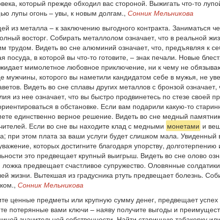
века, который прежде обходил вас стороной. Выжигать что-то лупо
ью лупы огонь – увы, к новым долгам.,
Сонник Мельникова
ей из металла – к заключению выгодного контракта. Заниматься че
олный восторг. Собирать металлолом означает, что в реальной жиз
м трудом. Видеть во сне алюминий означает, что, предъявляя к с
 посуда, в которой вы что-то готовите, – знак печали. Новые бл
с ожидает мимолетное любовное приключение, ни к чему не обязыв
дце мужчины, которого вы наметили кандидатом себе в мужья, не у
аветов. Видеть во сне сплавы других металлов с бронзой означает,
елия из нее означает, что вы быстро продвинетесь по стезе своей
иентироваться в обстановке. Если вам подарили какую-то старинн
имете единственно верное решение. Видеть во сне медный памятни
учителей. Если во сне вы находите клад с медными
монетами
и вещ
а; при этом плата за ваши услуги будет слишком мала. Увиденный
важение, которых достигните благодаря упорству, долготерпению и
льности это предвещает крупный выигрыш. Видеть во сне олово озна
ложка предвещает счастливое супружество. Оловянные солдатики 
ей жизни. Вытекшая из градусника ртуть предвещает болезнь. Соб
ком.,
Сонник Мельникова
те ценные предметы или крупную сумму денег, предвещает успех в
те потерянные вами ключи – наяву получите выгоды и преимуществ
ицей значительной собственности. Найти старинную табакерку или