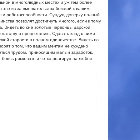
ельной в многолюдных местах и уж тем более
ьстве из-за вмешательства близкой к вашим
 и работоспособности. Сундук, доверху полный
инства позволят достигнуть многого, если к тому
ка. Видеть во сне золотые червонцы царской
огатству и процветанию. Сдавать клад с ними
окой старости в полном одиночестве. Видеть во
ворят о том, что вашим мечтам не суждено
маться трудом, приносящим малый заработок.
 боясь рисковать и четко реагируя на любое