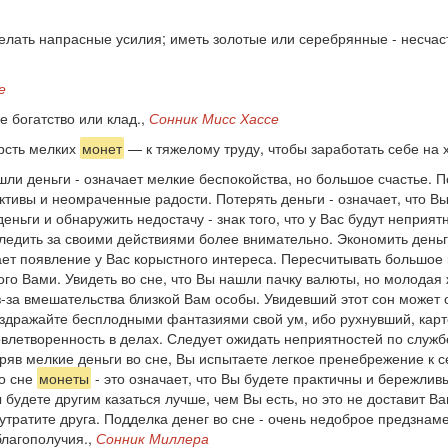
делать напрасные усилия; иметь золотые или серебрянные - несчас
е
 богатство или клад.,
Сонник Мисс Хассе
рсть мелких
монет
— к тяжелому труду, чтобы заработать себе на 
шли деньги - означает мелкие беспокойства, но большое счастье. 
ективы и неомраченные радости. Потерять деньги - означает, что 
еньги и обнаружить недостачу - знак того, что у Вас будут неприят
следить за своими действиями более внимательно. Экономить деньг
ает появление у Вас корыстного интереса. Пересчитывать большое 
мого Вами. Увидеть во сне, что Вы нашли пачку валюты, но молодая
-за вмешательства близкой Вам особы. Увидевший этот сон может о
аздражайте бесплодными фантазиями свой ум, ибо рухнувший, карт
влетворенность в делах. Следует ожидать неприятностей по служб
ряв мелкие деньги во сне, Вы испытаете легкое пренебрежение к 
во сне
монеты
- это означает, что Вы будете практичны и бережливы.
будете другим казаться лучше, чем Вы есть, но это не доставит В
 утратите друга. Подделка денег во сне - очень недоброе предзнам
лагополучия.,
Сонник Миллера