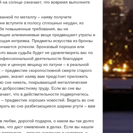
й на солнце означает, что вовремя выполните
канкой по металлу – наяву получите
ни вступите в полосу сплошных неудач, из
ебе повышенные требования, вы не
естящие алюминиевые вещи предвещают утраты и
ающая интрижка. Предметы искусства из бронзы
венчаются успехом. Бронзовый порошок или
 что ваша судьба будет не удовлетворять вас по
 профессиональной деятельности благодаря
ую и ценную вещицу из латуни – в реальной
к – предвестие скоропостижной смерти старого
ами, значит наяву вам предстоит приложить
 во сне никель, покрывающий металлические
 добросовестному труду. Если во сне вы
чает, что в действительности подвергнетесь
– предвестие хороших новостей. Видеть во сне
ирать во сне разбегающиеся шарики ртути – вам
 любви, дорогой подарок, о каком вы так долго
а, что даст оживление в делах. Если вы нашли
 портсигар – ложное суждение о человеке, с