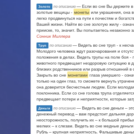
— Если во сне Вы держите в
по описанию
Золото
золотые вещицы -
монеты
или украшения, она вы
легко продвинуться на пути к почестям и богатс
Вашей жизни. Найти во сне золотую жилу - означ
прииске, то, значит. Вы попытаетесь незаконно 
Сонник Миллера
— Видеть во сне труп - к несч
по описанию
Труп
Молодого человека ждут разочарования и отсутст
положения в делах. Видеть трупы на поле боя 
животного предвещает нездоровую ситуацию в де
близких родственников или разрыв отношений в с
Закрыть во сне
монетами
глаза умершего - озна
только на один глаз, то сможете вернуть утрач
она доверится бесчестным людям. Если молодая 
поклонника. Если со сне голова трупа отделяется
предвещает потери и неприятности, которые затр
— Видеть во сне деньги – эт
по описанию
Деньги
денежный перевод – вам предстоит дальняя дор
неосторожность, получить их – к большой прибы
мелких – к слезам. Видеть во сне медные деньги
Рубль – крупная неприятность. Фальшивые деньги