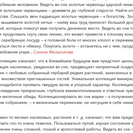
юбимым человеком. Видеть во сне золотые червонцы царской чеканк
я золотыми червонцами – доживете до глубокой старости. Найти кла
ьства. Слышать звон падающих золотых червонцев – к богатству. Зол
 вышиваете золотой нитью – наяву ваш труд принесет большой дох
зей, которые помогут вам получить денежное место. Видеть во сне 
 продолжать гнуть свою линию, это может привести к плохому концу
еребряную посуду – к головной боли от многих хлопот и переживан
ться лести и обману. Покупать золото – останетесь ни с чем, про
 любовном угаре.,
Сонник Мельникова
оллекцию означает, что в ближайшем будущем вам предстоят ценны
кция насекомых, увиденная во сне, предвещает неприятный осадок,
не с любовью собранный гербарий редких растений, занесенных в К
о множеством приглашенных гостей. Уникальная коллекция минерал
онадобится проявить твердую волю и упорный характер. Коллекция
аслаждение прекрасным, глубокое взаимопонимание и ответные чув
 мелочные обиды. Коллекционировать во сне марки – к получению 
м собранием, – к жизненным переменам, не несущим в себе никак
ких-то мелких насекомых, растения и т. д. означает, что вам прид
зить что-то очень тяжелое. Пользоваться лупой, изучая состояние
нии очень сложной, тонкой и кропотливой работы. Видеть во сне 