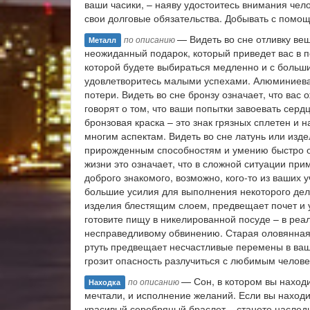
ваши часики, – наяву удостоитесь внимания чело
свои долговые обязательства. Добывать с помощ
— Видеть во сне отливку вещ
по описанию
Металл
неожиданный подарок, который приведет вас в п
которой будете выбираться медленно и с больши
удовлетворитесь малыми успехами. Алюминиевая
потери. Видеть во сне бронзу означает, что ва
говорят о том, что ваши попытки завоевать сер
бронзовая краска – это знак грязных сплетен и н
многим аспектам. Видеть во сне латунь или изд
прирожденным способностям и умению быстро ор
жизни это означает, что в сложной ситуации пр
доброго знакомого, возможно, кого-то из ваших 
большие усилия для выполнения некоторого дел
изделия блестящим слоем, предвещает почет и у
готовите пищу в никелированной посуде – в реа
несправедливому обвинению. Старая оловянная 
ртуть предвещает несчастливые перемены в ваш
грозит опасность разлучиться с любимым челове
— Сон, в котором вы находи
по описанию
Находка
мечтали, и исполнение желаний. Если вы находи
красивый серебряный браслет – станете наследн