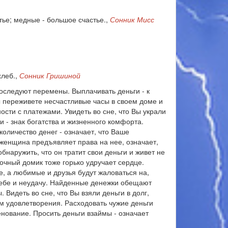
тье; медные - большое счастье.,
Сонник Мисс
хлеб.,
Сонник Гришиной
Последуют перемены. Выплачивать деньги - к
Вы переживете несчастливые часы в своем доме и
ности с платежами. Увидеть во сне, что Вы украли
и - знак богатства и жизненного комфорта.
количество денег - означает, что Ваше
 женщина предъявляет права на нее, означает,
бнаружить, что он тратит свои деньги и живет не
очный домик тоже горько удручает сердце.
е, а любимые и друзья будут жаловаться на,
себе и неудачу. Найденные денежки обещают
 Видеть во сне, что Вы взяли деньги в долг,
ам удовлетворения. Расходовать чужие деньги
енование. Просить деньги взаймы - означает