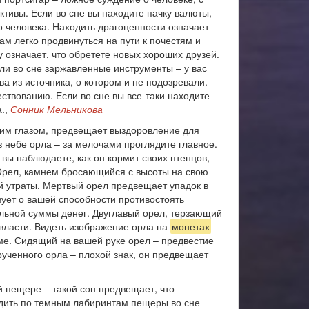
тивы. Если во сне вы находите пачку валюты,
 человека. Находить драгоценности означает
ам легко продвинуться на пути к почестям и
у означает, что обретете новых хороших друзей.
ли во сне заржавленные инструменты – у вас
ва из источника, о котором и не подозревали.
ствованию. Если во сне вы все-таки находите
а.,
Сонник Мельникова
ким глазом, предвещает выздоровление для
в небе орла – за мелочами проглядите главное.
 вы наблюдаете, как он кормит своих птенцов, –
 Орел, камнем бросающийся с высоты на свою
ой утраты. Мертвый орел предвещает упадок в
вует о вашей способности противостоять
ельной суммы денег. Двуглавый орел, терзающий
 власти. Видеть изображение орла на
монетах
–
рме. Сидящий на вашей руке орел – предвестие
рученного орла – плохой знак, он предвещает
й пещере – такой сон предвещает, что
одить по темным лабиринтам пещеры во сне