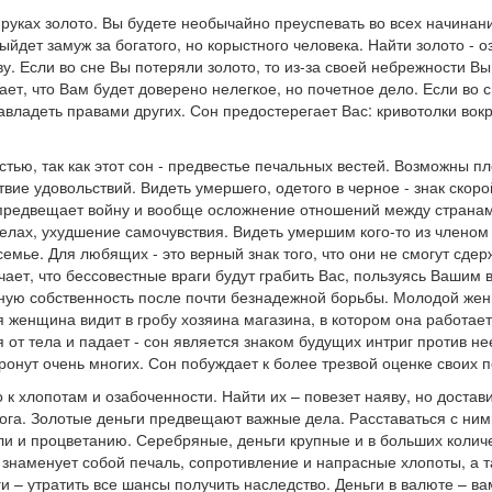
 руках золото. Вы будете необычайно преуспевать во всех начинан
йдет замуж за богатого, но корыстного человека. Найти золото - 
тву. Если во сне Вы потеряли золото, то из-за своей небрежности 
ает, что Вам будет доверено нелегкое, но почетное дело. Если во
завладеть правами других. Сон предостерегает Вас: кривотолки вок
астью, так как этот сон - предвестье печальных вестей. Возможны 
вие удовольствий. Видеть умершего, одетого в черное - знак скор
- предвещает войну и вообще осложнение отношений между странам
лах, ухудшение самочувствия. Видеть умершим кого-то из членом
емье. Для любящих - это верный знак того, что они не смогут сде
чает, что бессовестные враги будут грабить Вас, пользуясь Ваши
енную собственность после почти безнадежной борьбы. Молодой жен
женщина видит в гробу хозяина магазина, в котором она работает
 от тела и падает - сон является знаком будущих интриг против нее
онут очень многих. Сон побуждает к более трезвой оценке своих п
о к хлопотам и озабоченности. Найти их – повезет наяву, но достав
ога. Золотые деньги предвещают важные дела. Расставаться с ним
ли и процветанию. Серебряные, деньги крупные и в больших колич
 знаменует собой печаль, сопротивление и напрасные хлопоты, а т
 – утратить все шансы получить наследство. Деньги в валюте – ва