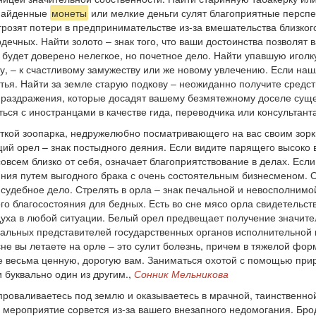
 Найденные
монеты
или мелкие деньги сулят благоприятные перспек
озят потери в предпринимательстве из-за вмешательства близкого
дечных. Найти золото – знак того, что ваши достоинства позволят в
м будет доверено нелегкое, но почетное дело. Найти упавшую иголк
, – к счастливому замужеству или же новому увлечению. Если наш
стья. Найти за земле старую подкову – неожиданно получите средст
е раздражения, которые досадят вашему безмятежному доселе суще
ться с иностранцами в качестве гида, переводчика или консультант
еткой зоопарка, недружелюбно посматривающего на вас своим зор
щий орел – знак постыдного деяния. Если видите парящего высоко 
совсем близко от себя, означает благоприятствование в делах. Если
яния путем выгодного брака с очень состоятельным бизнесменом.
е судебное дело. Стрелять в орла – знак печальной и невосполним
о благосостояния для бедных. Есть во сне мясо орла свидетельст
духа в любой ситуации. Белый орел предвещает получение значит
циальных представителей государственных органов исполнительной
сне вы летаете на орле – это сулит болезнь, причем в тяжелой фо
ете весьма ценную, дорогую вам. Заниматься охотой с помощью при
 буквально один из другим.,
Сонник Мельникова
проваливаетесь под землю и оказываетесь в мрачной, таинственно
мероприятие сорвется из-за вашего внезапного недомогания. Бр