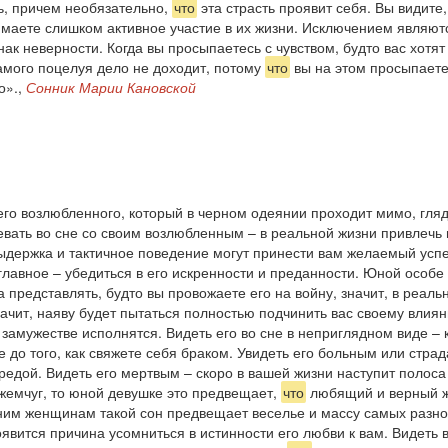
ь, причем необязательно,
что
эта страсть проявит себя. Вы видите,
маете слишком активное участие в их жизни. Исключением являютс
ак неверности. Когда вы просыпаетесь с чувством, будто вас хотя
амого поцелуя дело не доходит, потому
что
вы на этом просыпаетес
о».,
Сонник Марии Кановской
его возлюбленного, который в черном одеянии проходит мимо, глядя
евать во сне со своим возлюбленным – в реальной жизни привлеч
выдержка и тактичное поведение могут принести вам желаемый успе
 главное – убедиться в его искренности и преданности. Юной особе
а представлять, будто вы провожаете его на войну, значит, в реаль
начит, наяву будет пытаться полностью подчинить вас своему влиян
 замужестве исполнятся. Видеть его во сне в неприглядном виде –
е до того, как свяжете себя браком. Увидеть его больным или стр
редой. Видеть его мертвым – скоро в вашей жизни наступит полоса
емчуг, то юной девушке это предвещает,
что
любящий и верный же
им женщинам такой сон предвещает веселье и массу самых разноо
явится причина усомниться в истинности его любви к вам. Видеть 