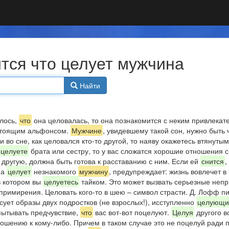
ится что целует мужчина
Найти
лось,
что
она целовалась, то она познакомится с неким привлека
стоящим альфонсом.
Мужчине
, увидевшему такой сон, нужно быть 
и во сне, как целовался кто-то другой, то наяву окажетесь втянуты
целуете
брата или сестру, то у вас сложатся хорошие отношения 
другую, должна быть готова к расставанию с ним. Если ей
снится
,
на
целует
незнакомого
мужчину
, предупреждает: жизнь вовлечет в
в котором вы
целуетесь
тайком. Это может вызвать серьезные непр
 примирения. Целовать кого-то в шею – символ страсти. Д. Лофф п
ет образы двух подростков (не взрослых!), исступленно
целующи
пытывать предчувствие,
что
вас вот-вот поцелуют.
Целуя
другого в
ошению к кому-либо. Причем в таком случае это не поцелуй ради 