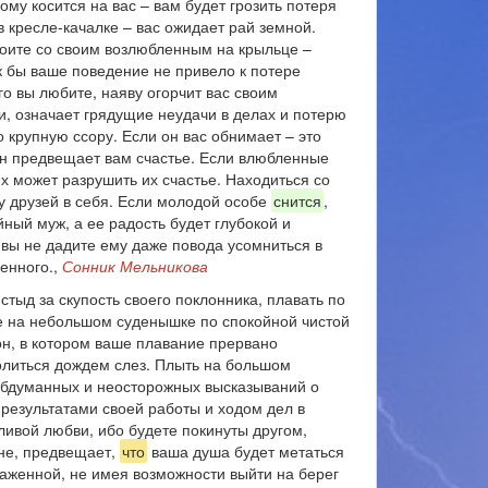
ому косится на вас – вам будет грозить потеря
 кресле-качалке – вас ожидает рай земной.
оите со своим возлюбленным на крыльце –
ак бы ваше поведение не привело к потере
ого вы любите, наяву огорчит вас своим
и, означает грядущие неудачи в делах и потерю
 крупную ссору. Если он вас обнимает – это
он предвещает вам счастье. Если влюбленные
 может разрушить их счастье. Находиться со
у друзей в себя. Если молодой особе
снится
,
ный муж, а ее радость будет глубокой и
 вы не дадите ему даже повода усомниться в
енного.,
Сонник Мельникова
стыд за скупость своего поклонника, плавать по
е на небольшом суденышке по спокойной чистой
он, в котором ваше плавание прервано
литься дождем слез. Плыть на большом
еобдуманных и неосторожных высказываний о
 результатами своей работы и ходом дел в
ивой любви, ибо будете покинуты другом,
йне, предвещает,
что
ваша душа будет метаться
наженной, не имея возможности выйти на берег