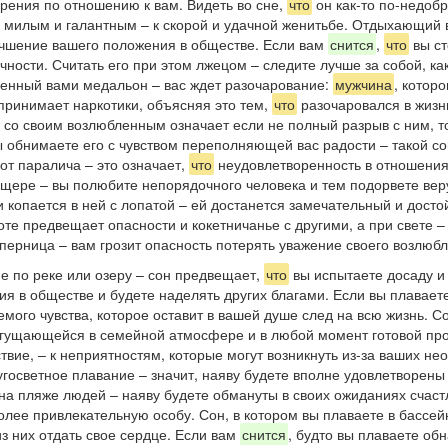
рения по отношению к вам. Видеть во сне,
что
он как-то по-недобр
ь милым и галантным – к скорой и удачной женитьбе. Отдыхающий в
учшение вашего положения в обществе. Если вам
снится
,
что
вы ст
чности. Считать его при этом лжецом – следите лучше за собой, к
ренный вами медальон – вас ждет разочарование:
мужчина
, котор
принимает наркотики, объясняя это тем,
что
разочаровался в жизн
 со своим возлюбленным означает если не полный разрыв с ним, то
ы обнимаете его с чувством переполняющей вас радости – такой с
от паралича – это означает,
что
неудовлетворенность в отношениях
щере – вы полюбите непорядочного человека и тем подорвете вер
 копается в ней с лопатой – ей достанется замечательный и достой
те предвещает опасности и кокетничанье с другими, а при свете –
перница – вам грозит опасность потерять уважение своего возлюбл
е по реке или озеру – сон предвещает,
что
вы испытаете досаду и 
я в обществе и будете наделять других благами. Если вы плавает
емого чувства, которое оставит в вашей душе след на всю жизнь. С
сгущающейся в семейной атмосфере и в любой момент готовой про
вие, – к неприятностям, которые могут возникнуть из-за ваших н
ругосветное плавание – значит, наяву будете вполне удовлетворены
а пляже людей – наяву будете обмануты в своих ожиданиях счастл
более привлекательную особу. Сон, в котором вы плаваете в бассе
з них отдать свое сердце. Если вам
снится
, будто вы плаваете об