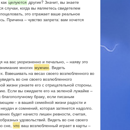
 как
целуются
другие? Значит, вы знаете
я случаи, когда вы являетесь свидетелем
т поцеловать, это отражает ваше реальное
ь. Причина – чувство запрета: вам хочется
 на вас укоризненно и печально, – наяву это
ь внимание многих
мужчин
. Видеть
х. Взвешивать на весах своего возлюбленного во
 увидеть во сне своего возлюбленного
ной жизни узнаете его с отрицательной стороны.
ию. Если вы ожидаете его на зеленой лужайке –
 к благополучному браку, если писаным
адающим – в вашей семейной жизни радости и
 неудач и сомнений, которая затянется надолго.
них будет начисто лишен ревности, считая,
бразных удовольствий. Видеть во сне своего
во сне,
что
ваш возлюбленный играет в карты –